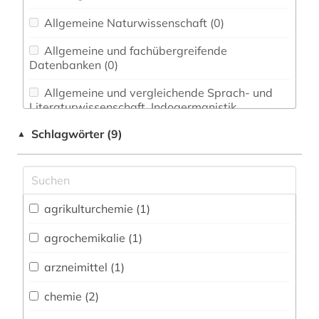
Allgemeine Naturwissenschaft (0)
Allgemeine und fachübergreifende
Datenbanken (0)
Allgemeine und vergleichende Sprach- und
Literaturwissenschaft. Indogermanistik.
Außereuropäische Sprachen und Literaturen (0)
Schlagwörter (9)
▲
Anglistik. Amerikanistik (0)
Archäologie (0)
Architektur, Bauingenieur- und
agrikulturchemie (1)
Vermessungswesen (0)
agrochemikalie (1)
Biologie, Biotechnologie (2)
arzneimittel (1)
Buch- und Bibliothekswesen,
Informationswissenschaft (0)
chemie (2)