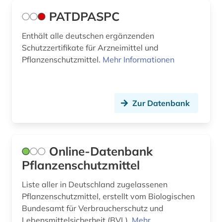
Soziologie (0)
PATDPASPC
Sport (0)
Enthält alle deutschen ergänzenden
Schutzzertifikate für Arzneimittel und
Technik (0)
Pflanzenschutzmittel.
Mehr Informationen
Theologie und Religionswissenschaften (0)
Werkstoffwissenschaften und
Fertigungstechnik (0)
Zur Datenbank
Wirtschaftswissenschaften (0)
Wissenschaftskunde, Forschung, Hochschul-,
Online-Datenbank
Museumswesen (0)
Pflanzenschutzmittel
Liste aller in Deutschland zugelassenen
Pflanzenschutzmittel, erstellt vom Biologischen
Bundesamt für Verbraucherschutz und
Lebensmittelsicherheit (BVL).
Mehr