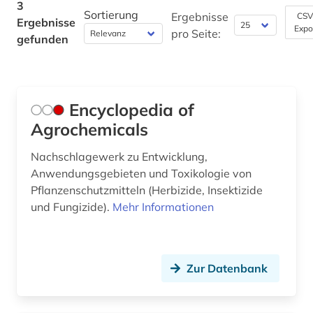
3
Musikwissenschaft (0)
Sortierung
Ergebnisse
CSV
Ergebnisse
Expo
pro Seite:
gefunden
Natur- und Umweltschutz (1)
Normen, Technische Regeln und Richtlinien (0)
Pädagogik (0)
Encyclopedia of
Philosophie (0)
Agrochemicals
Physik (0)
Nachschlagewerk zu Entwicklung,
Anwendungsgebieten und Toxikologie von
Politologie (0)
Pflanzenschutzmitteln (Herbizide, Insektizide
und Fungizide).
Mehr Informationen
Psychologie (0)
Rechtswissenschaft (0)
Romanistik (0)
Zur Datenbank
Slavistik (0)