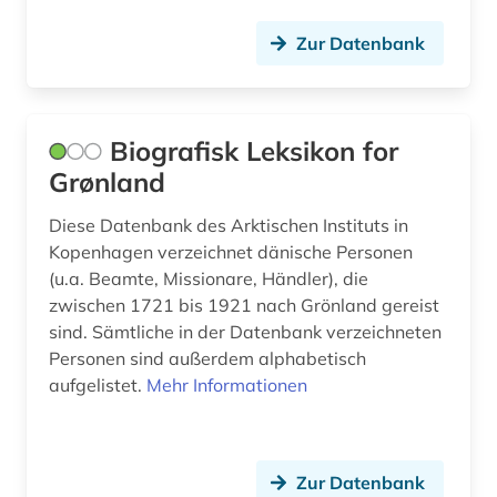
oecd (11)
Zur Datenbank
oecd-staaten (1)
optical music recognition (1)
Biografisk Leksikon for
ostsee (1)
Grønland
panama (2)
Diese Datenbank des Arktischen Instituts in
panamakanal (1)
Kopenhagen verzeichnet dänische Personen
(u.a. Beamte, Missionare, Händler), die
perón, juan domingo | politiker (1)
zwischen 1721 bis 1921 nach Grönland gereist
pestizide (1)
sind. Sämtliche in der Datenbank verzeichneten
Personen sind außerdem alphabetisch
politik (5)
aufgelistet.
Mehr Informationen
primärquelle (1)
produktinformation (1)
Zur Datenbank