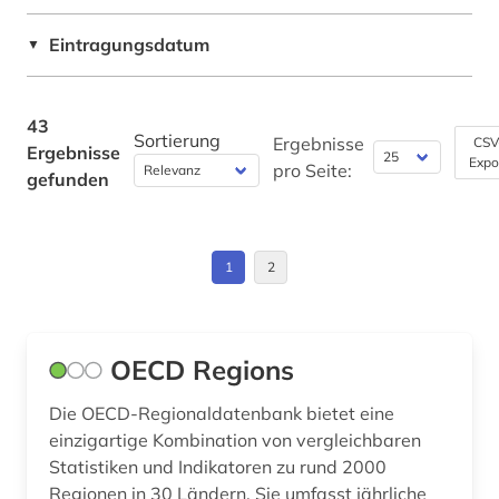
Soziologie (4)
europäische union (1)
Eintragungsdatum
▼
Sport (0)
export (5)
Technik (2)
fid asien (4)
43
Sortierung
Ergebnisse
CSV
Ergebnisse
fid lateinamerika (4)
Theologie und Religionswissenschaften (1)
Expo
pro Seite:
gefunden
Werkstoffwissenschaften und
finanzen (1)
Fertigungstechnik (0)
finanzwirtschaft (7)
Wirtschaftswissenschaften (31)
1
2
fischerei (1)
Wissenschaftskunde, Forschung, Hochschul-,
Museumswesen (0)
forschung (1)
OECD Regions
forstwirtschaft (1)
Die OECD-Regionaldatenbank bietet eine
fortschrittsbericht (1)
einzigartige Kombination von vergleichbaren
Statistiken und Indikatoren zu rund 2000
franz (2)
Regionen in 30 Ländern. Sie umfasst jährliche