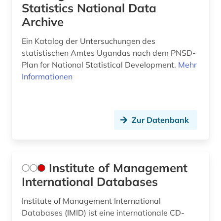
Statistics National Data
umwelt (4)
Archive
usa (3)
Ein Katalog der Untersuchungen des
venezuela (1)
statistischen Amtes Ugandas nach dem PNSD-
Plan for National Statistical Development.
Mehr
verbraucherpreis (2)
Informationen
verenigde oostindische compagnie (1)
vertrieb (4)
Zur Datenbank
verwaltungswissenschaft (1)
volkswirtschaft (2)
Institute of Management
waren (3)
International Databases
warenklassifikation (1)
Institute of Management International
welt (1)
Databases (IMID) ist eine internationale CD-