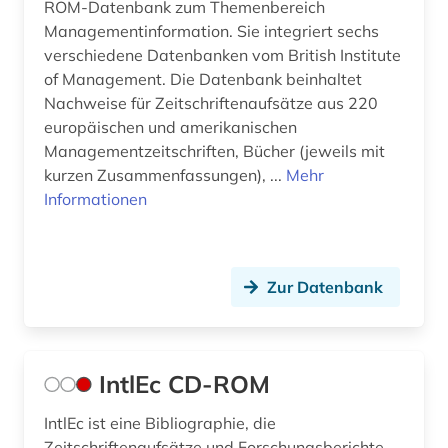
ROM-Datenbank zum Themenbereich
welthandel (4)
Managementinformation. Sie integriert sechs
verschiedene Datenbanken vom British Institute
wettbewerbsfähigkeit (1)
of Management. Die Datenbank beinhaltet
wirtschaft (10)
Nachweise für Zeitschriftenaufsätze aus 220
europäischen und amerikanischen
wirtschaftsgut (1)
Managementzeitschriften, Bücher (jeweils mit
kurzen Zusammenfassungen), ...
Mehr
wirtschaftspolitik (1)
Informationen
währung (1)
wörterbuch (1)
Zur Datenbank
zahlungsbilanz (2)
zoll (2)
IntlEc CD-ROM
zollpolitik (1)
IntlEc ist eine Bibliographie, die
öffentlicher haushalt (1)
Zeitschriftenaufsätze und Forschungsberichte