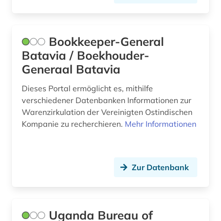
produktion (2)
propaganda (1)
Bookkeeper-General
schifffahrt (1)
Batavia / Boekhouder-
Generaal Batavia
schubert (1)
sitc (1)
Dieses Portal ermöglicht es, mithilfe
verschiedener Datenbanken Informationen zur
soziologie (3)
Warenzirkulation der Vereinigten Ostindischen
Kompanie zu recherchieren.
Mehr Informationen
statistik (17)
statistikdaten (1)
Zur Datenbank
steuer (4)
technologie (5)
uganda (1)
Uganda Bureau of