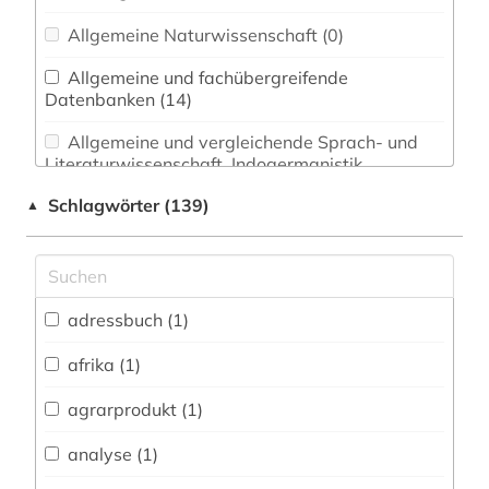
Allgemeine Naturwissenschaft (0)
Allgemeine und fachübergreifende
Datenbanken (14)
Allgemeine und vergleichende Sprach- und
Literaturwissenschaft. Indogermanistik.
Außereuropäische Sprachen und Literaturen (0)
Schlagwörter (139)
▲
Anglistik. Amerikanistik (1)
Archäologie (0)
Architektur, Bauingenieur- und
adressbuch (1)
Vermessungswesen (0)
afrika (1)
Biologie, Biotechnologie (0)
agrarprodukt (1)
Buch- und Bibliothekswesen,
Informationswissenschaft (0)
analyse (1)