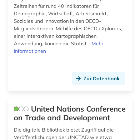
Zeitreihen für rund 40 Indikatoren für
gartenbau (1)
Demographie, Wirtschaft, Arbeitsmarkt,
gas (1)
Soziales und Innovation in den OECD-
Mitgliedsländern. Mithilfe des OECD eXplorers,
georg friedrich (1)
einer interaktiven kartographischen
Anwendung, können die Statist...
Mehr
geschichte (1)
Informationen
geschichte 1497-1857 (1)
geschichte 1721-1921 (1)
Zur Datenbank
geschichte 1960 - 1997 (1)
gesundheit (4)
United Nations Conference
gesundheitsberichterstattung (1)
on Trade and Development
gewerkschaft (1)
Die digitale Bibliothek bietet Zugriff auf die
globalisierung (4)
Veröffentlichungen der UNCTAD wie etwa