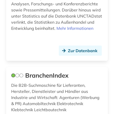
Analysen, Forschungs- und Konferenzberichte
großbritannien (2)
sowie Pressemitteilungen. Darüber hinaus wird
unter Statistics auf die Datenbank UNCTADstat
grönland (1)
verlinkt, die Statistiken zu Außenhandel und
handel (42)
Entwicklung beinhaltet.
Mehr Informationen
harmonisiertes system zur bezeichnung und
codierung der waren (1)
Zur Datenbank
hongkong (1)
händel (1)
import (4)
BranchenIndex
industrie (2)
Die B2B-Suchmaschine für Lieferanten,
Hersteller, Dienstleister und Händler aus
inflation (1)
Industrie und Wirtschaft: Agenturen (Werbung
& PR) Automobiltechnik Elektrotechnik
internationales recht (2)
Klebtechnik Leichtbautechnik