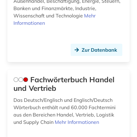
Außenhandel, Beschäftigung, Energie, Steuern,
liszt (1)
Banken und Finanzmärkte, Industrie,
ludwig van (1)
Wissenschaft und Technologie
Mehr
Informationen
managementinformation (1)
marketing (4)
Zur Datenbank
marktanalyse (1)
medizin (1)
memorandum (1)
Fachwörterbuch Handel
und Vertrieb
migration (5)
Das Deutsch/Englisch und Englisch/Deutsch
mission (2)
Wörterbuch enthält rund 60.000 Fachtermini
aus den Bereichen Handel, Vertrieb, Logistik
mitgliedsstaaten (4)
und Supply Chain
Mehr Informationen
nicaragua (1)