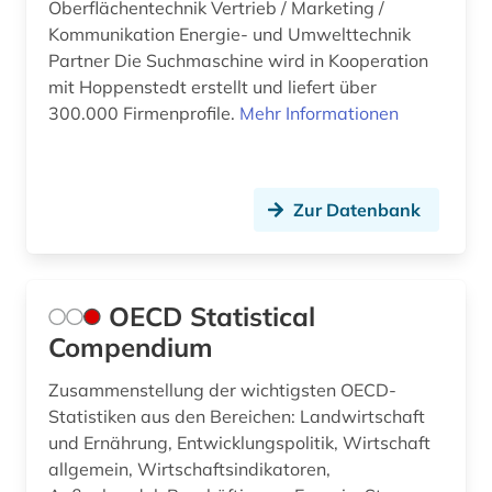
investition (1)
Oberflächentechnik Vertrieb / Marketing /
Kommunikation Energie- und Umwelttechnik
investmentfond (1)
Partner Die Suchmaschine wird in Kooperation
mit Hoppenstedt erstellt und liefert über
kennedy, john f. (1)
300.000 Firmenprofile.
Mehr Informationen
kennedy, john f. | politiker; staatspräsident (1)
kolonialismus (1)
Zur Datenbank
krieg (2)
kultur (1)
OECD Statistical
landwirtschaft (7)
Compendium
landwirtschaftliche maschine (1)
Zusammenstellung der wichtigsten OECD-
lebensmittel (1)
Statistiken aus den Bereichen: Landwirtschaft
und Ernährung, Entwicklungspolitik, Wirtschaft
lebensmittelproduktion (1)
allgemein, Wirtschaftsindikatoren,