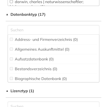
Chemie und Pharmazie (0)
darwin, charles | naturwissenschaftler;
biologe; geologe (1)
Elektrotechnik, Elektronik, Nachrichtentechnik
Datenbanktyp (17)
▲
(0)
geschichte der naturwissenschaften (2)
Energietechnik (0)
pharmazie (1)
Ethnologie (0)
schriftverkehr (1)
Address- und Firmenverzeichnis (0
)
Geographie (0)
Allgemeines Auskunftmittel (0
)
Geowissenschaften (0)
Aufsatzdatenbank (0
)
Germanistik. Niederlandistik. Skandinavistik
(0)
Bestandsverzeichnis (0
)
Geschichte (2)
Biographische Datenbank (0
)
Geschichte der Pädagogik und des
Buchhandelsverzeichnis (0
)
Lizenztyp (1)
▲
Bildungswesens (0)
Disziplinäre Forschungsdatenrepositorien (0
)
Gesundheitswissenschaften (0)