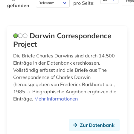
Expo
pro Seite:
gefunden
Soziologie (0)
Sport (0)
Technik (0)
Darwin Correspondence
Theologie und Religionswissenschaften (0)
Project
Werkstoffwissenschaften und
Die Briefe Charles Darwins sind durch 14.500
Fertigungstechnik (0)
Einträge in der Datenbank erschlossen.
Vollständig erfasst sind die Briefe aus The
Wirtschaftswissenschaften (0)
Correspondence of Charles Darwin
Wissenschaftskunde, Forschung, Hochschul-,
(herausgegeben von Frederick Burkhardt u.a.,
Museumswesen (1)
1985 -). Biographische Angaben ergänzen die
Einträge.
Mehr Informationen
Zur Datenbank