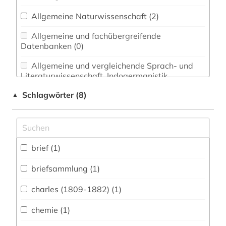
Allgemeine Naturwissenschaft (2)
Allgemeine und fachübergreifende
Datenbanken (0)
Allgemeine und vergleichende Sprach- und
Literaturwissenschaft. Indogermanistik.
Außereuropäische Sprachen und Literaturen (0)
Schlagwörter (8)
▲
Anglistik. Amerikanistik (0)
Archäologie (0)
Architektur, Bauingenieur- und
brief (1)
Vermessungswesen (0)
briefsammlung (1)
Biologie, Biotechnologie (1)
charles (1809-1882) (1)
Buch- und Bibliothekswesen,
Informationswissenschaft (0)
chemie (1)