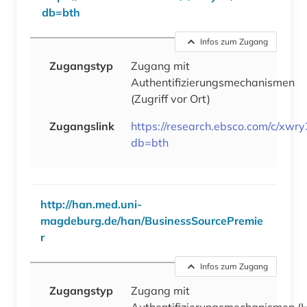
db=bth
Infos zum Zugang
Zugangstyp
Zugang mit
Authentifizierungsmechanismen
(Zugriff vor Ort)
Zugangslink
https://research.ebsco.com/c/xwry
db=bth
http://han.med.uni-
magdeburg.de/han/BusinessSourcePremie
r
Infos zum Zugang
Zugangstyp
Zugang mit
Authentifizierungsmechanismen
(