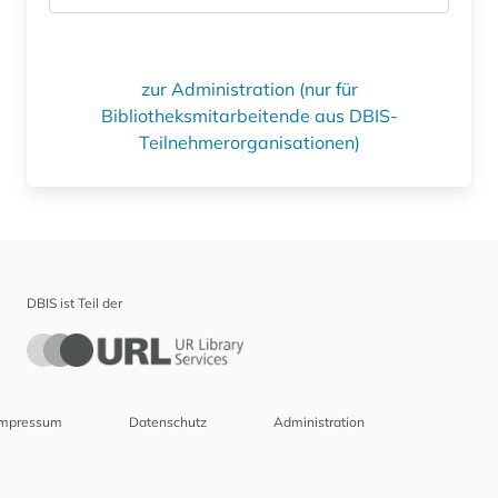
zur Administration (nur für
Bibliotheksmitarbeitende aus DBIS-
Teilnehmerorganisationen)
DBIS ist Teil der
Impressum
Datenschutz
Administration