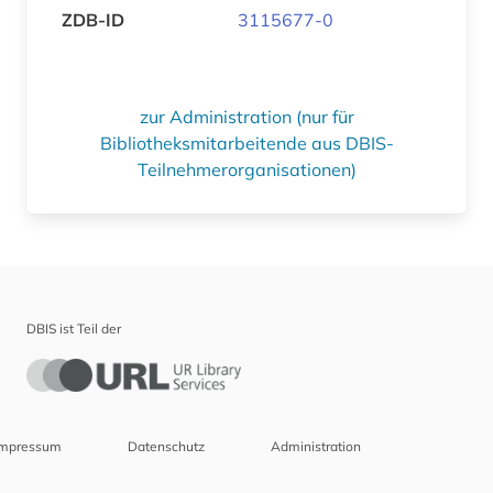
ZDB-ID
3115677-0
zur Administration (nur für
Bibliotheksmitarbeitende aus DBIS-
Teilnehmerorganisationen)
DBIS ist Teil der
Impressum
Datenschutz
Administration