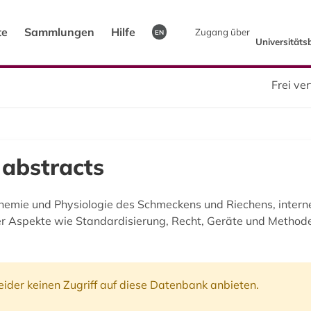
te
Sammlungen
Hilfe
Zugang über
EN
Universitäts
Frei v
abstracts
 Chemie und Physiologie des Schmeckens und Riechens, inte
her Aspekte wie Standardisierung, Recht, Geräte und Method
ider keinen Zugriff auf diese Datenbank anbieten.