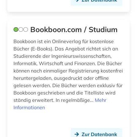
numerische mathematik (1)
online-publikation (1)
open access (7)
Bookboon.com / Studium
open data (1)
Bookboon ist ein Onlineverlag für kostenlose
Bücher (E-Books). Das Angebot richtet sich an
open science (1)
Studierende der Ingenieurswissenschaften,
Informatik, Wirtschaft und Finanzen. Die Bücher
optik (1)
können nach einmaliger Registrierung kostenfrei
optische nachrichtentechnik (1)
heruntergeladen, ausgedruckt oder offline
gelesen werden. Die Bücher werden exklusiv für
optoelektronik (1)
Bookboon geschrieben und die Titelliste wird
ständig erweitert. In regelmäßige...
Mehr
patent (2)
Informationen
patentanmeldung (1)
patente (2)
Zur Datenbank