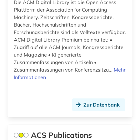
Die ACM Digital Library ist die Open Access
hersteller (1)
Plattform der Association for Computing
Machinery. Zeitschriften, Kongressberichte,
händler (1)
Bücher, Hochschulschriften und
Forschungsberichte sind als Volltexte verfügbar.
informatik (5)
ACM Digital Library Premium beinhaltet: •
informationstechnologie (1)
Zugriff auf alle ACM Journals, Kongressberichte
und Magazine • KI generierte
ingenieurwissenschaften (2)
Zusammenfassungen von Artikeln •
Zusammenfassungen von Konferenzsitzu...
Mehr
institute of electrical and electronics engineers
(1)
Informationen
internationale norm (1)
iso-norm (2)
Zur Datenbank
karriere (1)
katastrophenschutz (1)
ACS Publications