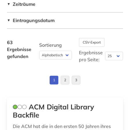
Zeiträume
feuerwehrwesen (1)
▼
firmenverzeichnis (1)
Eintragungsdatum
▼
forschung (1)
forschungdaten (1)
63
CSV-Export
Sortierung
Ergebnisse
forschungsbericht (1)
Ergebnisse
gefunden
pro Seite:
forschungsdaten (1)
forschungsdatenmanagement (1)
1
2
3
forschungsdatenrepositorium (1)
freie plattform (1)
ACM Digital Library
funktechnik (2)
Backfile
gebrauchsmuster (3)
Die ACM hat die in den ersten 50 Jahren ihres