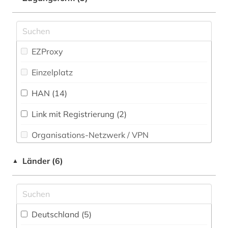
din-iso-norm (1)
Normen, Technische Regeln und Richtlinien (7)
din-norm (2)
Pädagogik (11)
din-vde-norm (1)
EZProxy
Philosophie (9)
discovery service (1)
Einzelplatz
Physik (34)
dokumentenserver (2)
HAN (14)
Politologie (13)
e-learning (1)
Link mit Registrierung (2)
Psychologie (14)
einbruchsicherung (1)
Organisations-Netzwerk / VPN
Rechtswissenschaft (17)
elektrochemie (1)
Shibboleth
Länder (6)
▲
Romanistik (10)
elektronik (3)
Zugriff vor Ort (16)
Slavistik (9)
elektronische komponenten (1)
Soziologie (18)
elektronische zeitschrift (3)
Deutschland (5)
Sport (10)