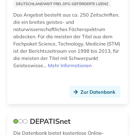
DEUTSCHLANDWEIT FREI, DFG-GEFÖRDERTE LIZENZ
wissenschaftliche zeitschrift (1)
Das Angebot besteht aus ca. 250 Zeitschriften,
wissenschaftlicher text (1)
die ein breites geistes- und
naturwissenschaftliches Fächerspektrum
wörterbuch (1)
abdecken. Für die meisten der Titel aus dem
Fachpaket Science, Technology, Medicine (STM)
zeitschrift (3)
ist der Berichtszeitraum von 1998 bis 2013, für
zeitschriftenaufsatz (2)
die meisten der Titel mit Schwerpunkt
Geisteswisse...
Mehr Informationen
zivilschutz (2)
zweiter weltkrieg (2)
Zur Datenbank
öffentliche forschung (1)
DEPATISnet
Die Datenbank bietet kostenlose Online-