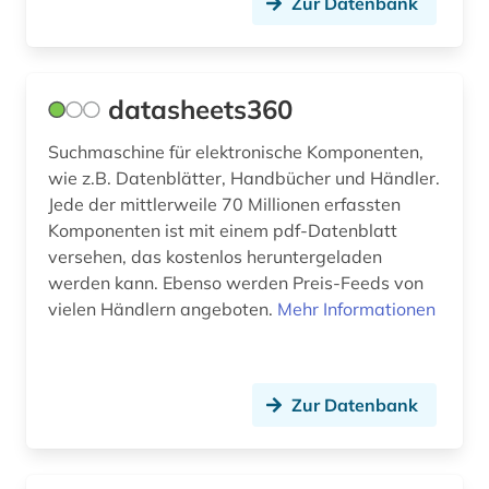
Zur Datenbank
soziologie (1)
spanien (1)
datasheets360
stadt (1)
Suchmaschine für elektronische Komponenten,
stand der technik (1)
wie z.B. Datenblätter, Handbücher und Händler.
statistik (1)
Jede der mittlerweile 70 Millionen erfassten
Komponenten ist mit einem pdf-Datenblatt
technik (9)
versehen, das kostenlos heruntergeladen
werden kann. Ebenso werden Preis-Feeds von
technische norm (1)
vielen Händlern angeboten.
Mehr Informationen
technische optik (1)
telekommunikation (1)
Zur Datenbank
umweltwissenschaften (1)
unfallversicherung (1)