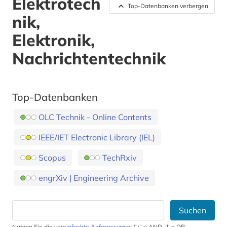
Elektrotech
Top-Datenbanken verbergen
nik,
Elektronik,
Nachrichtentechnik
Top-Datenbanken
OLC Technik - Online Contents
IEEE/IET Electronic Library (IEL)
Scopus
TechRxiv
engrXiv | Engineering Archive
Suchen
Nutzen Sie die
vereinfachte Abfragesyntax
('+' = AND, '|' = OR,