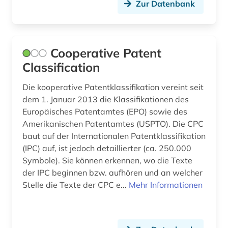
Zur Datenbank
psychologie (1)
recherche (1)
regeln der technik (1)
Cooperative Patent
Classification
regelungstechnik (1)
Die kooperative Patentklassifikation vereint seit
repository &lt;informatik&gt; (1)
dem 1. Januar 2013 die Klassifikationen des
review (1)
Europäisches Patentamtes (EPO) sowie des
Amerikanischen Patentamtes (USPTO). Die CPC
schutzbau (1)
baut auf der Internationalen Patentklassifikation
(IPC) auf, ist jedoch detaillierter (ca. 250.000
sensortechnik (1)
Symbole). Sie können erkennen, wo die Texte
der IPC beginnen bzw. aufhören und an welcher
sicherheit (1)
Stelle die Texte der CPC e...
Mehr Informationen
sicherungstechnik (1)
solartechnik (1)