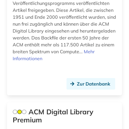
Veröffentlichungsprogramms veröffentlichten
gebrauchsmusteranmeldung (1)
Artikel freigegeben. Diese Artikel, die zwischen
1951 und Ende 2000 veröffentlicht wurden, sind
gebrauchsmusterrecht (1)
nun frei zugänglich und können über die ACM
geisteswissenschaften (3)
Digital Library eingesehen und heruntergeladen
werden. Das Backfile der ersten 50 Jahre der
geowissenschaften (1)
ACM enthält mehr als 117.500 Artikel zu einem
breiten Spektrum von Compute...
Mehr
geschichte (2)
Informationen
geschützte topographien (1)
gewerbliche schutzrechte (1)
Zur Datenbank
gewerblicher rechtsschutz (2)
glossar (1)
ACM Digital Library
grenzflächen (1)
Premium
handbuch (1)