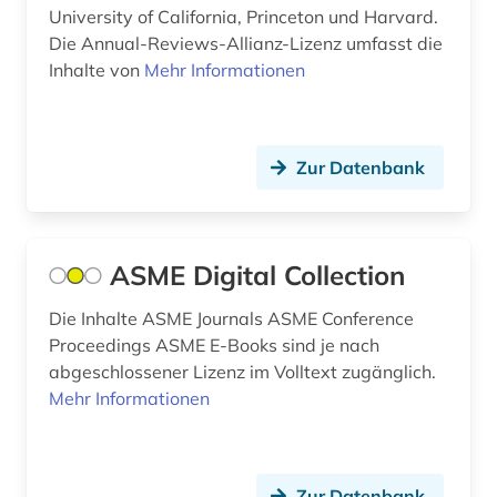
mobilität (1)
University of California, Princeton und Harvard.
Die Annual-Reviews-Allianz-Lizenz umfasst die
mobilitätsforschung (1)
Inhalte von
Mehr Informationen
nachrichtentechnik (4)
nanotechnologie (1)
Zur Datenbank
nationalsozialismus (1)
naturgefahr (1)
ASME Digital Collection
naturwissenschaft (1)
Die Inhalte ASME Journals ASME Conference
naturwissenschaften (5)
Proceedings ASME E-Books sind je nach
neuheit (1)
abgeschlossener Lizenz im Volltext zugänglich.
Mehr Informationen
neuheitsrecherche (1)
norm (1)
Zur Datenbank