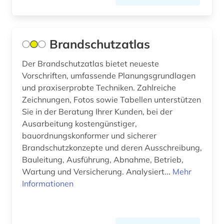
patentklassifikation (1)
patentrecht (1)
Brandschutzatlas
patentregister (1)
Der Brandschutzatlas bietet neueste
pharmazie (5)
Vorschriften, umfassende Planungsgrundlagen
physik (2)
und praxiserprobte Techniken. Zahlreiche
Zeichnungen, Fotos sowie Tabellen unterstützen
planung (1)
Sie in der Beratung Ihrer Kunden, bei der
Ausarbeitung kostengünstiger,
politische wissenschaft (1)
bauordnungskonformer und sicherer
Brandschutzkonzepte und deren Ausschreibung,
portal (1)
Bauleitung, Ausführung, Abnahme, Betrieb,
poster (1)
Wartung und Versicherung. Analysiert...
Mehr
Informationen
preprint server (1)
produkt (1)