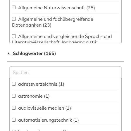
Allgemeine Naturwissenschaft (28)
Allgemeine und fachübergreifende
Datenbanken (23)
Allgemeine und vergleichende Sprach- und
Literaturwissenschaft. Indogermanistik.
Außereuropäische Sprachen und Literaturen (12)
Schlagwörter (165)
▲
Anglistik. Amerikanistik (10)
Archäologie (7)
Architektur, Bauingenieur- und
adressverzeichnis (1)
Vermessungswesen (34)
astronomie (1)
Biologie, Biotechnologie (35)
audiovisuelle medien (1)
Buch- und Bibliothekswesen,
Informationswissenschaft (8)
automatisierungstechnik (1)
Chemie und Pharmazie (39)