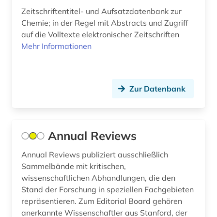
kernphysik (1)
Zeitschriftentitel- und Aufsatzdatenbank zur
kongressbericht (1)
Chemie; in der Regel mit Abstracts und Zugriff
auf die Volltexte elektronischer Zeitschriften
laser (1)
Mehr Informationen
lichttechnik (1)
lithografie (1)
Zur Datenbank
luftnachrichtendienst (2)
markenregister (1)
Annual Reviews
maschinenbau (3)
Annual Reviews publiziert ausschließlich
mathematik (1)
Sammelbände mit kritischen,
wissenschaftlichen Abhandlungen, die den
medizin (1)
Stand der Forschung in speziellen Fachgebieten
medizintechnik (1)
repräsentieren. Zum Editorial Board gehören
anerkannte Wissenschaftler aus Stanford, der