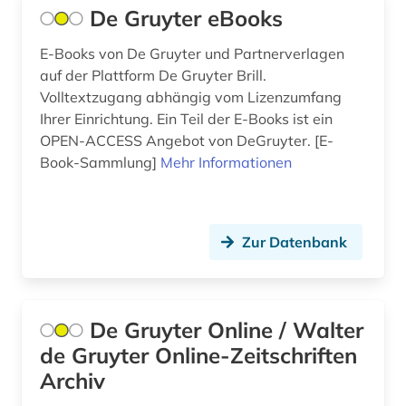
De Gruyter eBooks
unfälle (1)
E-Books von De Gruyter und Partnerverlagen
unternehmen (1)
auf der Plattform De Gruyter Brill.
verkehr (1)
Volltextzugang abhängig vom Lizenzumfang
Ihrer Einrichtung. Ein Teil der E-Books ist ein
verkehrsforschung (1)
OPEN-ACCESS Angebot von DeGruyter. [E-
Book-Sammlung]
Mehr Informationen
verkehrswissenschaft (1)
vorabdruck (1)
weltkrieg &lt;1939-1945&gt; (2)
Zur Datenbank
werkstoff (2)
werkstoffkunde (1)
De Gruyter Online / Walter
de Gruyter Online-Zeitschriften
wirtschaftsinformatik (2)
Archiv
wirtschaftswissenschaften (1)