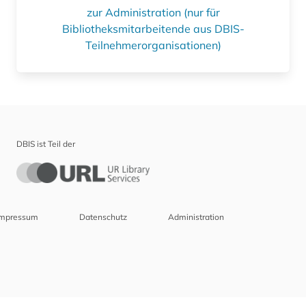
zur Administration (nur für
Bibliotheksmitarbeitende aus DBIS-
Teilnehmerorganisationen)
DBIS ist Teil der
Impressum
Datenschutz
Administration