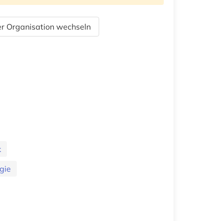
r Organisation wechseln
k
ogie