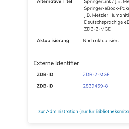
Alternative Titel
SpringerLink / J.B. 
Springer-eBook-Paket
J.B. Metzler Humanit
Deutschsprachige eB
ZDB-2-MGE
Aktualisierung
Noch aktualisiert
Externe Identifier
ZDB-ID
ZDB-2-MGE
ZDB-ID
2839459-8
zur Administration (nur für Bibliotheksmi