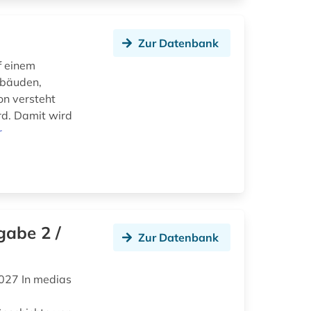
Zur Datenbank
f einem
ebäuden,
on versteht
rd. Damit wird
r
gabe 2 /
Zur Datenbank
027 In medias