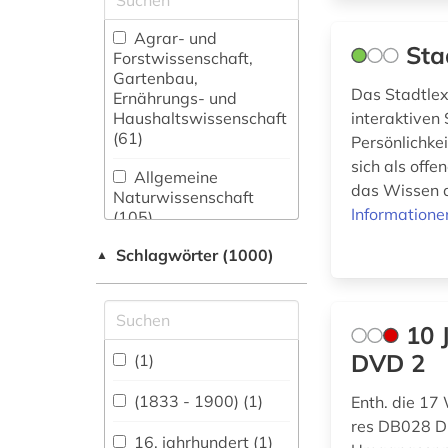
Agrar- und
Sta
Forstwissenschaft,
Gartenbau,
Das Stadtlexi
Ernährungs- und
Haushaltswissenschaft
interaktiven
(61)
Persönlichkei
sich als off
Allgemeine
das Wissen a
Naturwissenschaft
Informatione
(105)
Schlagwörter (1000)
Allgemeine und
▲
fachübergreifende
Datenbanken (2884)
10 
Allgemeine und
vergleichende Sprach-
DVD 2
(1)
und
Literaturwissenschaft.
(1833 - 1900) (1)
Enth. die 17
Indogermanistik.
res DB028 D
Außereuropäische
16. jahrhundert (1)