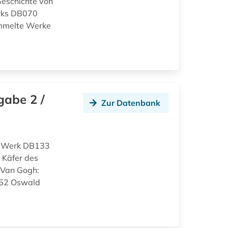
eschichte von
rks DB070
ammelte Werke
gabe 2 /
Zur Datenbank
d Werk DB133
 Käfer des
 Van Gogh:
152 Oswald