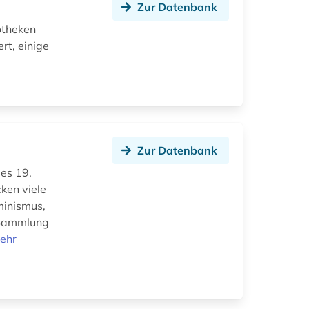
Zur Datenbank
iotheken
rt, einige
Zur Datenbank
des 19.
ken viele
minismus,
e Sammlung
ehr