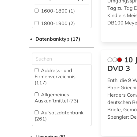
Umgangsspra
Sprachen und
Tag zu Tag 
Literaturen (172)
1600-1800 (1)
Kindlers Me
Anglistik.
DB100 Meyer
1800-1900 (2)
Amerikanistik (212)
1850 (1)
Datenbanktyp (17)
Archäologie (38)
▲
19. jahrhundert (2)
Architektur,
Bauingenieur- und
10 
aachen (2)
Vermessungswesen
DVD 3
(78)
Address- und
aargau (1)
Firmenverzeichnis
Enth. die 9
Biologie,
(117
)
abbreviation (1)
Biotechnologie (96)
Pape:Griech
Allgemeines
Herders Conv
abendzeitung
Buch- und
Auskunftmittel (73
)
deutschen R
(münchen) (1)
Bibliothekswesen,
Briefe, Gem
Informationswissenschaft
Aufsatzdatenbank
abkürzung (11)
Spengler: De
(120)
(261
)
abkürzungen (1)
Chemie und
Bestandsverzeichnis
Pharmazie (74)
(198
Lizenztyp (5)
)
▲