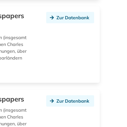
wspapers
Zur Datenbank
en (insgesamt
hen Charles
chungen, über
barländern
wspapers
Zur Datenbank
en (insgesamt
hen Charles
chungen, über