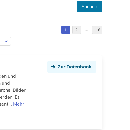
Suchen
t
1
2
…
116
Zur Datenbank
den und
n und
rche. Bilder
werden. Es
sent...
Mehr