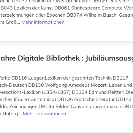
che DB037 Lexikon der Weltarchitektur DB039 Deutsche G
DB043 Lexikon der Kunst DB061 Shakespeare:Complete Wo
isterzeichnungen aller Epochen DB074 Wilhelm Busch: Ges
s Groß...
Mehr Informationen
Jahre Digitale Bibliothek : Jubiläumsaus
 Werke DB116 Lueger:Lexikon der gesamten Technik DB117
isch-Deutsch DB130 Wolfgang Amadeus Mozart: Leben un
ersations-Lexikon (1854-1857) DB134 Edmund Reitter: Die
eiches (Fauna Germanica) DB136 Erotische Literatur DB142
älde, Zeichnungen DB146 Bilder-Conversations-Lexikon DB
r Unterg...
Mehr Informationen