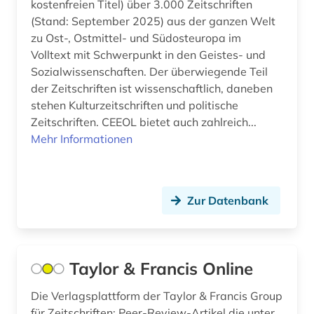
kostenfreien Titel) über 3.000 Zeitschriften
(Stand: September 2025) aus der ganzen Welt
baurecht (3)
Hessen (1)
zu Ost-, Ostmittel- und Südosteuropa im
bauschaden (1)
Volltext mit Schwerpunkt in den Geistes- und
Irland (1)
Sozialwissenschaften. Der überwiegende Teil
baustoff (2)
Israel (3)
der Zeitschriften ist wissenschaftlich, daneben
stehen Kulturzeitschriften und politische
bautechnik (3)
Italien (6)
Zeitschriften. CEEOL bietet auch zahlreich...
bauteil (1)
Mehr Informationen
Japan (2)
bauwerk (1)
Jugoslawien (4)
bauwesen (2)
Kanada (3)
Zur Datenbank
bauwirtschaft (1)
Korea (1)
beherbergungsgewerbe tourismus
Kroatien (6)
Taylor & Francis Online
volkswirtschaft tourismus gaststättengewerbe
hotelgewerbe kulturkontakt reisen tourismus (1)
Lettland (4)
Die Verlagsplattform der Taylor & Francis Group
belgien (1)
für Zeitschriften: Peer-Review-Artikel die unter
Litauen (4)