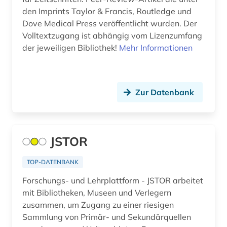
den Imprints Taylor & Francis, Routledge und
benelux (1)
Makedonien (4)
Dove Medical Press veröffentlicht wurden. Der
Volltextzugang ist abhängig vom Lizenzumfang
benin (1)
Mecklenburg-Vorpommern (1)
der jeweiligen Bibliothek!
Mehr Informationen
bergbau (3)
Mittelamerika (5)
bergbaunachfolgelandschaft (1)
Moldawien (4)
Zur Datenbank
bergwerk (1)
Montenegro (4)
berichterstattung (1)
Niederlande (2)
JSTOR
berufsbildung (1)
Niedersachsen (1)
berufsrecht (1)
TOP-DATENBANK
Nordrhein-Westfalen (1)
Forschungs- und Lehrplattform - JSTOR arbeitet
betriebsschutz (1)
Norwegen (2)
mit Bibliotheken, Museen und Verlegern
betriebswirtschaft (3)
zusammen, um Zugang zu einer riesigen
Oesterreich (7)
Sammlung von Primär- und Sekundärquellen
betriebswirtschaftliche steuerlehre (1)