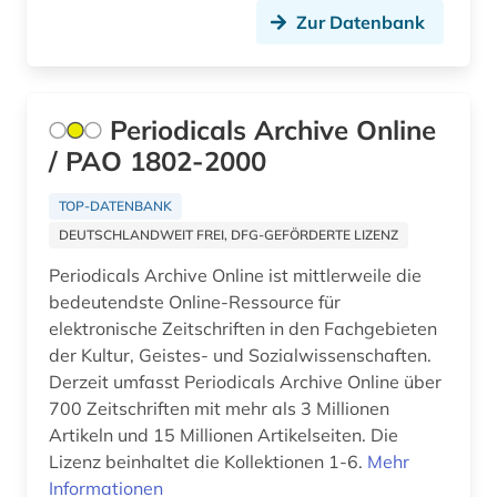
die @linke (1)
Zur Datenbank
dienstrecht (1)
digital database (1)
Periodicals Archive Online
digital object identifier (1)
/ PAO 1802-2000
digitale zeitschrift (1)
TOP-DATENBANK
DEUTSCHLANDWEIT FREI, DFG-GEFÖRDERTE LIZENZ
digitalisierung (1)
Periodicals Archive Online ist mittlerweile die
disability studies (1)
bedeutendste Online-Ressource für
elektronische Zeitschriften in den Fachgebieten
discovery service (1)
der Kultur, Geistes- und Sozialwissenschaften.
Derzeit umfasst Periodicals Archive Online über
dissertation (4)
700 Zeitschriften mit mehr als 3 Millionen
document supply centre (1)
Artikeln und 15 Millionen Artikelseiten. Die
Lizenz beinhaltet die Kollektionen 1-6.
Mehr
doi (1)
Informationen