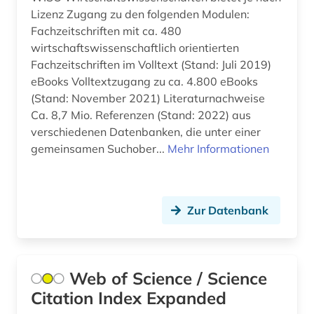
f&amp;e (1)
Lizenz Zugang zu den folgenden Modulen:
Fachzeitschriften mit ca. 480
fachdidaktik (6)
wirtschaftswissenschaftlich orientierten
Fachzeitschriften im Volltext (Stand: Juli 2019)
fachinformation (1)
eBooks Volltextzugang zu ca. 4.800 eBooks
fallstudie (1)
(Stand: November 2021) Literaturnachweise
Ca. 8,7 Mio. Referenzen (Stand: 2022) aus
familie (1)
verschiedenen Datenbanken, die unter einer
gemeinsamen Suchober...
Mehr Informationen
familienrecht (1)
familiensoziologie (1)
familiäre gewalt (1)
Zur Datenbank
fernerkundung (2)
fernsehen (2)
Web of Science / Science
Citation Index Expanded
fertigungstechnik (1)