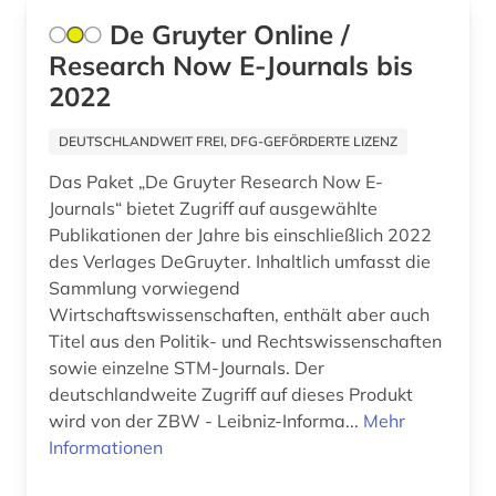
De Gruyter Online /
film (4)
Research Now E-Journals bis
filmwissenschaft (1)
2022
finanzwesen (1)
DEUTSCHLANDWEIT FREI, DFG-GEFÖRDERTE LIZENZ
finanzwissenschaft (1)
Das Paket „De Gruyter Research Now E-
Journals“ bietet Zugriff auf ausgewählte
finnland (1)
Publikationen der Jahre bis einschließlich 2022
des Verlages DeGruyter. Inhaltlich umfasst die
firmen (1)
Sammlung vorwiegend
firmenbuch (1)
Wirtschaftswissenschaften, enthält aber auch
Titel aus den Politik- und Rechtswissenschaften
fischerei (1)
sowie einzelne STM-Journals. Der
deutschlandweite Zugriff auf dieses Produkt
fischereiwirtschaft (1)
wird von der ZBW - Leibniz-Informa...
Mehr
Informationen
flora (2)
flugtechnik (1)