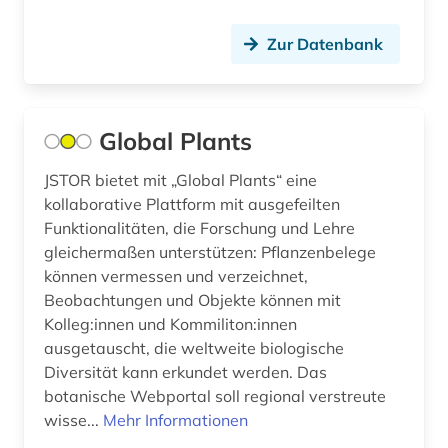
fluidik (1)
Zur Datenbank
formulare (1)
forschung (9)
Global Plants
forschung / außeruniversitäre forschung (1)
JSTOR bietet mit „Global Plants“ eine
forschungsdaten (2)
kollaborative Plattform mit ausgefeilten
Funktionalitäten, die Forschung und Lehre
forschungsergebnis (1)
gleichermaßen unterstützen: Pflanzenbelege
können vermessen und verzeichnet,
forschungsprojekt (1)
Beobachtungen und Objekte können mit
Kolleg:innen und Kommiliton:innen
forschungsstrategie (1)
ausgetauscht, die weltweite biologische
forschungstrends (1)
Diversität kann erkundet werden. Das
botanische Webportal soll regional verstreute
forstwirtschaft (1)
wisse...
Mehr Informationen