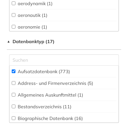
aerodynamik (1)
Buch- und Bibliothekswesen,
Informationswissenschaft (22)
aeronautik (1)
Chemie und Pharmazie (69)
aeronomie (1)
Elektrotechnik, Elektronik, Nachrichtentechnik
afrika (4)
Datenbanktyp (17)
▲
(29)
agrarrecht (1)
Energietechnik (39)
agrarwissenschaft (2)
Ethnologie (39)
Aufsatzdatenbank (773
)
agrarwissenschaften (1)
Europa (2)
Address- und Firmenverzeichnis (5
)
alexander von humboldt (1)
Geographie (51)
Allgemeines Auskunftmittel (1
)
allgemeine medizinische datenbank (1)
Geowissenschaften (43)
Bestandsverzeichnis (11
)
alte geschichte (1)
Germanistik. Niederlandistik. Skandinavistik
(41)
Biographische Datenbank (16
)
altenpflege (2)