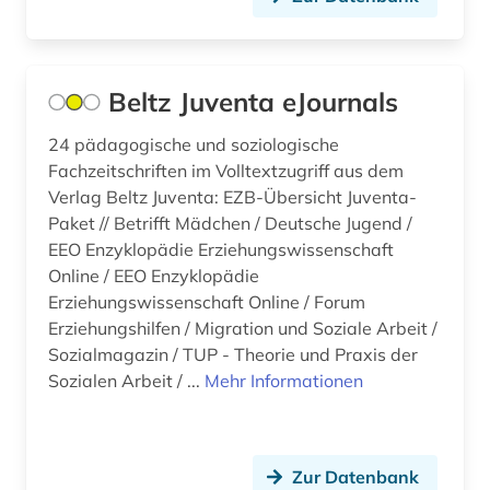
biochemie (1)
Suedosteuropa (7)
biografie (5)
Thueringen (1)
biographie (1)
Beltz Juventa eJournals
Tschechische Republik (5)
bioinformatik (1)
Tuerkei (3)
24 pädagogische und soziologische
Fachzeitschriften im Volltextzugriff aus dem
biologie (28)
USA (7)
Verlag Beltz Juventa: EZB-Übersicht Juventa-
Paket // Betrifft Mädchen / Deutsche Jugend /
biologische ozeanographie (1)
Ukraine (4)
EEO Enzyklopädie Erziehungswissenschaft
biomedizin (1)
Online / EEO Enzyklopädie
Ungarn (6)
Erziehungswissenschaft Online / Forum
biomedizinische technik (1)
Zypern (1)
Erziehungshilfen / Migration und Soziale Arbeit /
Sozialmagazin / TUP - Theorie und Praxis der
biotechnologie (2)
Sozialen Arbeit / ...
Mehr Informationen
biowissenschaften (10)
bodenkunde (2)
Zur Datenbank