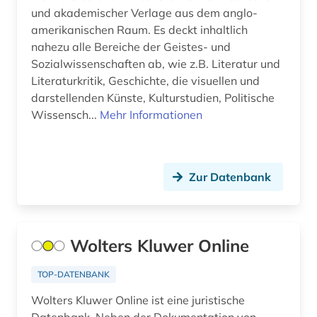
erde (1)
und akademischer Verlage aus dem anglo-
amerikanischen Raum. Es deckt inhaltlich
erdwissenschaften (1)
nahezu alle Bereiche der Geistes- und
erneuerbare energien (2)
Sozialwissenschaften ab, wie z.B. Literatur und
Literaturkritik, Geschichte, die visuellen und
ertragsteuerrecht (1)
darstellenden Künste, Kulturstudien, Politische
Wissensch...
Mehr Informationen
erziehung (6)
erziehungsiwssenschaft (1)
Zur Datenbank
erziehungswissenschaft (1)
essay (1)
estland (4)
Wolters Kluwer Online
estnisch (1)
TOP-DATENBANK
eth zürich (1)
Wolters Kluwer Online ist eine juristische