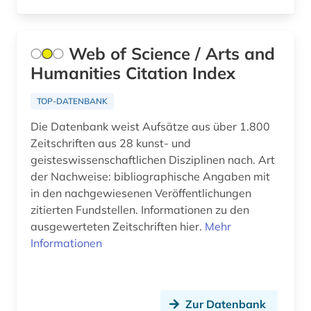
containerschiff (1)
corona (3)
Web of Science / Arts and
corporate social responsibility (1)
Humanities Citation Index
cytologie (1)
TOP-DATENBANK
côte divoire (1)
Die Datenbank weist Aufsätze aus über 1.800
Zeitschriften aus 28 kunst- und
dante alighieri (1)
geisteswissenschaftlichen Disziplinen nach. Art
der Nachweise: bibliographische Angaben mit
data mining (1)
in den nachgewiesenen Veröffentlichungen
daten (1)
zitierten Fundstellen. Informationen zu den
ausgewerteten Zeitschriften hier.
Mehr
datenanalyse (1)
Informationen
datensammlung (2)
datenvisualisierung (1)
Zur Datenbank