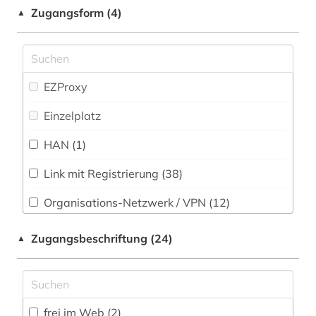
Soziologie (91)
Zugangsform (4)
▲
arbeitssicherheit (2)
Sport (13)
architektur (19)
Technik (56)
architekturgeschichte (1)
EZProxy
Theologie und Religionswissenschaften (53)
archiv (1)
Einzelplatz
Werkstoffwissenschaften und
Fertigungstechnik (44)
archival documents (1)
HAN (1)
archäologie (6)
Wirtschaftswissenschaften (112)
Link mit Registrierung (38)
Wissenschaftskunde, Forschung, Hochschul-,
arktis (5)
Museumswesen (17)
Organisations-Netzwerk / VPN (12)
arten von lebensräumen (1)
Shibboleth (1)
Zugangsbeschriftung (24)
▲
artenschutz (1)
Zugriff vor Ort
artikel (1)
artikelsuche (3)
frei im Web (2)