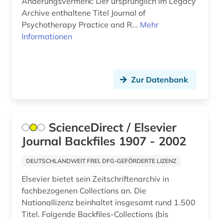
Änderungsvermerk: Der ursprünglich im Legacy
elektronik (2)
Archive enthaltene Titel Journal of
Psychotherapy Practice and R...
Mehr
elektronische medien (1)
Informationen
elektronische zeitschrift (71)
elektronische zeitschrift zeitschriftenaufsatz
Zur Datenbank
(1)
elektronisches buch (19)
elektronisches publizieren (2)
ScienceDirect / Elsevier
Journal Backfiles 1907 - 2002
elektrooptik (1)
elektrotechnik (6)
DEUTSCHLANDWEIT FREI, DFG-GEFÖRDERTE LIZENZ
Elsevier bietet sein Zeitschriftenarchiv in
empirische kulturwissenschaft (1)
fachbezogenen Collections an. Die
energiebewusstes bauen (1)
Nationallizenz beinhaltet insgesamt rund 1.500
Titel. Folgende Backfiles-Collections (bis