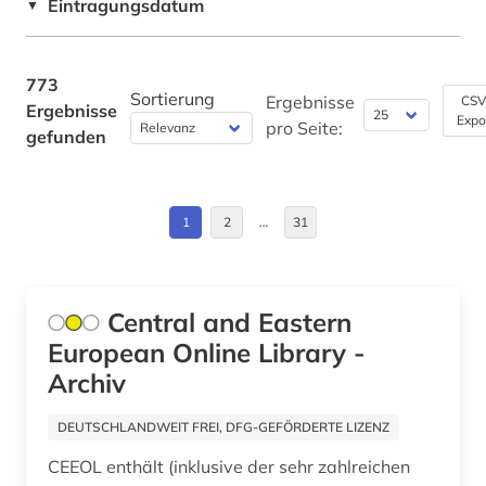
Eintragungsdatum
▼
balkanromanistik (2)
Byzantinisches Reich (1)
baltikum (1)
China (7)
773
Sortierung
Ergebnisse
CSV
Ergebnisse
baltistik (1)
Expo
Daenemark (2)
pro Seite:
gefunden
bangladesch (1)
Deutschland (36)
bankwesen (1)
Deutschland (DDR) (4)
1
2
…
31
barock (1)
Estland (6)
bauen im bestand (1)
Europa (9)
Central and Eastern
bauforschung (2)
European Online Library -
Finnland (1)
Archiv
bauingenieurwesen (3)
Frankreich (12)
DEUTSCHLANDWEIT FREI, DFG-GEFÖRDERTE LIZENZ
baukonstruktion (1)
GUS (5)
CEEOL enthält (inklusive der sehr zahlreichen
bauphysik (1)
Großbritannien (7)