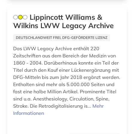
gartenbaukunst (1)
gartenkultur (1)
Lippincott Williams &
Wilkins LWW Legacy Archive
gartenkunst (1)
DEUTSCHLANDWEIT FREI, DFG-GEFÖRDERTE LIZENZ
gebrauchsmuster (1)
Das LWW Legacy Archive enthält 220
gebäude (1)
Zeitschriften aus dem Bereich der Medizin von
1860 - 2004. Darüberhinaus konnte ein Teil der
gebäudeanalyse (1)
Titel durch den Kauf einer Lückenergänzung mit
gebäudekunde (1)
DFG-Mitteln bis zum Jahr 2018 ergänzt werden.
Enthalten sind mehr als 5.000.000 Seiten und
gebäudelehre (1)
fast eine halbe Million Artikel. Prominente Titel
sind u.a. Anesthesiology, Circulation, Spine,
gefühl (1)
Stroke. Die Retrodigitalisierung is...
Mehr
geistesleben (1)
Informationen
geisteswissenschaft (1)