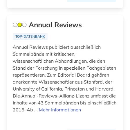
botanik (8)
branchenberichte (2)
Annual Reviews
brandenburg (1)
brauereiwesen (1)
TOP-DATENBANK
Annual Reviews publiziert ausschließlich
bremen (1)
Sammelbände mit kritischen,
brief (2)
wissenschaftlichen Abhandlungen, die den
Stand der Forschung in speziellen Fachgebieten
british library (1)
repräsentieren. Zum Editorial Board gehören
anerkannte Wissenschaftler aus Stanford, der
buchführung (2)
University of California, Princeton und Harvard.
Die Annual-Reviews-Allianz-Lizenz umfasst die
buddhismus (1)
Inhalte von 43 Sammelbänden bis einschließlich
building information modeling (1)
2016. Ab ...
Mehr Informationen
burkina faso (1)