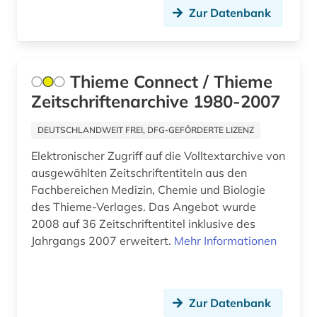
byzantinistik (1)
Zur Datenbank
bürgerliches recht (1)
cad (1)
Thieme Connect / Thieme
caritas (2)
Zeitschriftenarchive 1980-2007
chemie (68)
DEUTSCHLANDWEIT FREI, DFG-GEFÖRDERTE LIZENZ
chemische ozeanographie (1)
Elektronischer Zugriff auf die Volltextarchive von
ausgewählten Zeitschriftentiteln aus den
chemische reaktion (1)
Fachbereichen Medizin, Chemie und Biologie
des Thieme-Verlages. Das Angebot wurde
chemische verbindungen (1)
2008 auf 36 Zeitschriftentitel inklusive des
china (8)
Jahrgangs 2007 erweitert.
Mehr Informationen
christentum (1)
computerwissenschaft (1)
Zur Datenbank