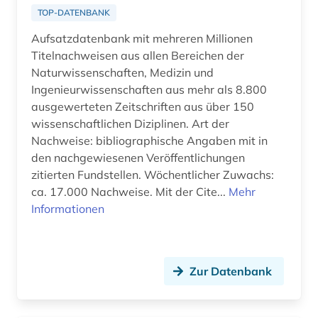
festkörperchemie (1)
TOP-DATENBANK
Aufsatzdatenbank mit mehreren Millionen
festschrift (1)
Titelnachweisen aus allen Bereichen der
fid benelux (1)
Naturwissenschaften, Medizin und
Ingenieurwissenschaften aus mehr als 8.800
fid biodiversitätsforschung (1)
ausgewerteten Zeitschriften aus über 150
wissenschaftlichen Diziplinen. Art der
fid erziehungswissenschaft und
bildungsforschung (1)
Nachweise: bibliographische Angaben mit in
den nachgewiesenen Veröffentlichungen
fid geschichtswissenschaft (1)
zitierten Fundstellen. Wöchentlicher Zuwachs:
ca. 17.000 Nachweise. Mit der Cite...
Mehr
fid jüdische studien (1)
Informationen
fid musikwissenschaft (2)
fid nordeuropa (3)
Zur Datenbank
fid ost-, ostmittel- und südosteuropa (1)
fid slawistik (1)