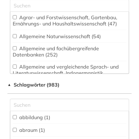
Agrar- und Forstwissenschaft, Gartenbau,
Ernährungs- und Haushaltswissenschaft (47)
Allgemeine Naturwissenschaft (54)
Allgemeine und fachübergreifende
Datenbanken (252)
Allgemeine und vergleichende Sprach- und
Literaturwissenschaft. Indogermanistik.
Außereuropäische Sprachen und Literaturen (56)
Schlagwörter (983)
▲
Anglistik. Amerikanistik (48)
Archäologie (28)
Architektur, Bauingenieur- und
abbildung (1)
Vermessungswesen (50)
abraum (1)
Biologie, Biotechnologie (104)