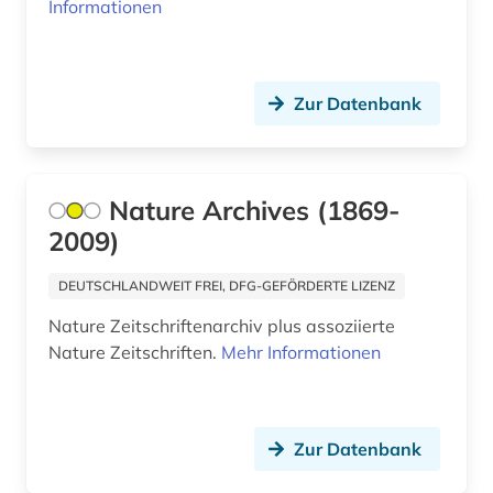
freud (1)
Informationen
friedensforschung (1)
friedenswissenschaft (1)
Zur Datenbank
fundstellenverzeichnis (1)
fusion (1)
Nature Archives (1869-
fusionstechnologie (1)
2009)
führungskraft (1)
DEUTSCHLANDWEIT FREI, DFG-GEFÖRDERTE LIZENZ
fürsorge (2)
Nature Zeitschriftenarchiv plus assoziierte
Nature Zeitschriften.
Mehr Informationen
galloromanistik (4)
garten (1)
Zur Datenbank
gartenbau (2)