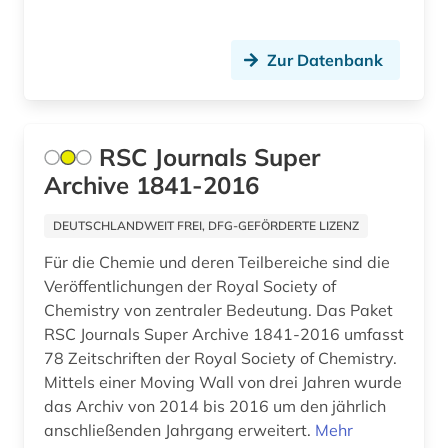
fossilien (1)
foto (1)
Zur Datenbank
fotografie (1)
frankreich (10)
RSC Journals Super
französisch (1)
Archive 1841-2016
frau (1)
DEUTSCHLANDWEIT FREI, DFG-GEFÖRDERTE LIZENZ
frauenbild (1)
Für die Chemie und deren Teilbereiche sind die
Veröffentlichungen der Royal Society of
frauenforschung (1)
Chemistry von zentraler Bedeutung. Das Paket
frauenrecht (1)
RSC Journals Super Archive 1841-2016 umfasst
78 Zeitschriften der Royal Society of Chemistry.
freie plattform (1)
Mittels einer Moving Wall von drei Jahren wurde
das Archiv von 2014 bis 2016 um den jährlich
freie wohlfahrtspflege (2)
anschließenden Jahrgang erweitert.
Mehr