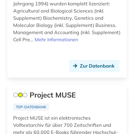
energieeffizienz (1)
Jahrgang 1994) wurden komplett lizenziert:
Agricultural and Biological Sciences (inkl.
energieerzeugung (1)
Supplement) Biochemistry, Genetics and
Molecular Biology (inkl. Supplement) Business,
energiemanagement (1)
Management and Accounting (inkl. Supplement)
energiewirtschaft (1)
Cell Pre...
Mehr Informationen
englisch (2)
entomologie (1)
Zur Datenbank
entwicklung (1)
entwicklungen (1)
Project MUSE
entwicklungspolitik (1)
TOP-DATENBANK
enzyklopädie (1)
Project MUSE ist ein elektronisches
erbrecht (1)
Volltextarchiv für über 700 Zeitschriften und
mehr als 60.000 E-Books führender Hochschul-