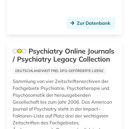
dokumentenserver (5)
dokumentlieferung (1)
Zur Datenbank
drehflügelflugzeug (1)
drittes reich (1)
Psychiatry Online Journals
drogenmissbrauch (1)
/ Psychiatry Legacy Collection
dynamik des ozeanbodens (1)
DEUTSCHLANDWEIT FREI, DFG-GEFÖRDERTE LIZENZ
dänemark (2)
Sammlung von vier Zeitschriftenarchiven der
Fachgebiete Psychiatrie, Psychotherapie und
dänisch-hallesche mission in tranquebar (1)
Psychosomatik der herausgebenden
earnings calls transkripte (1)
Gesellschaft bis zum Jahr 2006. Das American
Journal of Psychiatry steht in der Impact-
einzelhandel (1)
Faktoren-Liste auf Platz drei der wichtigsten
Zeitschriften des Fachgebietes.
elektrochemie (1)