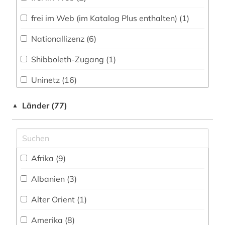
asien (3)
frei im Web (im Katalog Plus enthalten) (1)
astrobiologie (1)
Nationallizenz (6)
astronautik (1)
Shibboleth-Zugang (1)
astronomie (5)
Uninetz (16)
astrophysik (3)
Uninetz (im Katalog Plus enthalten) (1)
Länder (77)
▲
asyl (1)
Uninetz (im Katalog Plus enthalten) (28)
atomphysik (1)
URL zur Verknüpfung von altem
Benutzernamen mit SSO (Shibboleth) (1)
audio recordings (1)
Afrika (9)
Zugang über PubMed (1)
audiovisuelle medien (1)
Albanien (3)
FID - Nationallizenz (1)
aufklärung (1)
Alter Orient (1)
FID-Nationallizenz (1)
aufsatz (4)
Amerika (8)