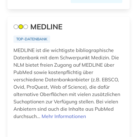
dekorative kunst (1)
dendi (1)
MEDLINE
denkmalpflege (2)
TOP-DATENBANK
design (6)
MEDLINE ist die wichtigste bibliographische
deutsch (1)
Datenbank mit dem Schwerpunkt Medizin. Die
NLM bietet freien Zugang auf MEDLINE über
deutsche philologie (1)
PubMed sowie kostenpflichtig über
deutsches sprachgebiet (1)
verschiedene Datenbankanbieter (z.B. EBSCO,
Ovid, ProQuest, Web of Science), die dafür
deutschland (14)
alternative Oberflächen mit vielen zusätzlichen
Suchoptionen zur Verfügung stellen. Bei vielen
deutschland &lt;ddr, motiv&gt; (1)
Anbietern sind auch die Inhalte aus PubMed
durchsuch...
Mehr Informationen
deutschland (ddr) (1)
deutschland recht (1)