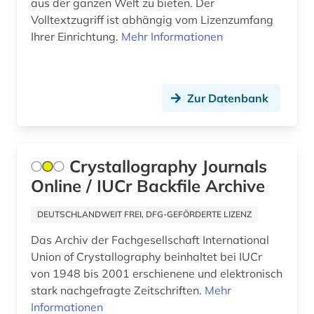
Osmanisches Reich (1)
aus der ganzen Welt zu bieten. Der
Volltextzugriff ist abhängig vom Lizenzumfang
betriebswirtschaftslehre (6)
Ostasien (1)
Ihrer Einrichtung.
Mehr Informationen
bevölkerung (1)
Osteuropa (10)
bhutan (1)
Ostmitteleuropa (6)
Zur Datenbank
bibel. deuteronomium (1)
Palaestina (1)
bibelwissenschaft (1)
Polen (8)
Crystallography Journals
bibliografie (95)
Portugal (2)
Online / IUCr Backfile Archive
bibliografie 1896-1944 (1)
Rheinland-Pfalz (1)
DEUTSCHLANDWEIT FREI, DFG-GEFÖRDERTE LIZENZ
bibliografin (1)
Roemisches Reich (1)
Das Archiv der Fachgesellschaft International
bibliographie (51)
Union of Crystallography beinhaltet bei IUCr
Rumänien (3)
von 1948 bis 2001 erschienene und elektronisch
bibliometrie (3)
Russland, Sowjetunion (13)
stark nachgefragte Zeitschriften.
Mehr
Informationen
bibliothek (1)