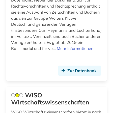
Datenbank. Neben der Dokumentation von
ethnologie (2)
Rechtsvorschriften und Rechtsprechung enthält
sie eine Auswahl von Zeitschriften und Büchern
eu recht (1)
aus den zur Gruppe Wolters Kluwer
europa (4)
Deutschland gehörenden Verlagen
(insbesondere Carl Heymanns und Luchterhand)
europarecht (3)
im Volltext. Vereinzelt sind auch Bücher anderer
Verlage enthalten. Es gibt ab 2019 ein
europäische union (2)
Basismodul und für ve...
Mehr Informationen
evaluation (1)
evangelische theologie (1)
Zur Datenbank
evangelischer pressedienst (1)
evidenz (1)
WISO
evolutionsökologie mariner fische (1)
Wirtschaftswissenschaften
exil (1)
WISO Wirtschaftswissenschaften bietet je nach