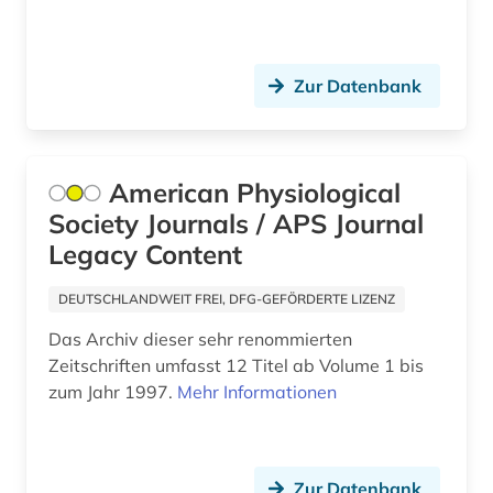
Sachsen (2)
bibliothekswesen (2)
Sachsen-Anhalt (1)
Zur Datenbank
bibliothekswissenschaft (1)
Schleswig-Holstein (1)
bilanz (3)
Schweiz (4)
bilanzrecht (2)
Serbien (6)
American Physiological
Society Journals / APS Journal
bildgebendes verfahren (1)
Skandinavien (2)
Legacy Content
bildung (4)
Slowakei (6)
DEUTSCHLANDWEIT FREI, DFG-GEFÖRDERTE LIZENZ
bildungspolitik (1)
Slowenien (4)
Das Archiv dieser sehr renommierten
bildungswesen (1)
Zeitschriften umfasst 12 Titel ab Volume 1 bis
Spanien (7)
zum Jahr 1997.
Mehr Informationen
bildverarbeitung (1)
Suedamerika (7)
bio- und geophysik (1)
Suedostasien (4)
Zur Datenbank