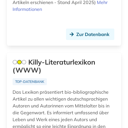
abgabeordnung (1)
Artikeln erschienen - Stand April 2025)
Mehr
Frankreich (198)
FID-Nationallizenz (18)
Informationen
abgasemission (1)
GUS (29)
FID-Nationallizenz (1)
abgeordnetenhaus (1)
Gibraltar (2)
frei verfügbar (6368)
Zur Datenbank
abgeordneter (6)
Griechenland (13)
Frei verfügbar (1)
abholzung (1)
Griechenland (Altertum) (38)
Login mit FID-Kennung (1)
Killy-Literaturlexikon
abkommen (1)
Großbritannien (311)
Nationallizenz (1)
(WWW)
abkürzung (19)
Hamburg (21)
Nationallizenz (1)
TOP-DATENBANK
abkürzungen (2)
Hessen (58)
Nationallizenz (2)
Das Lexikon präsentiert bio-bibliographische
abkürzungsverzeichnis (1)
Irland (44)
Artikel zu allen wichtigen deutschsprachigen
Nationallizenz (126)
Autoren und Autorinnen vom Mittelalter bis in
abolitionismus (1)
Island (54)
Nationallizenz-Login für registrierte
die Gegenwart. Es informiert umfassend über
Einzelpersonen (57)
abraham (1)
Leben und Werk eines jeden Autors und
Israel (75)
ermöglicht so eine leichte Einordnung in den
Nationallizenz-Login für registrierte