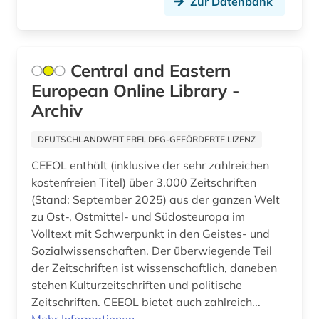
Zur Datenbank
adorno (1)
Russland, Sowjetunion (192)
adressbuch (106)
Saarland (26)
Central and Eastern
adressdatenbank (1)
Sachsen (44)
European Online Library -
adresse (10)
Archiv
Sachsen-Anhalt (19)
adressen (2)
San Marino (1)
DEUTSCHLANDWEIT FREI, DFG-GEFÖRDERTE LIZENZ
adressensammlung (1)
CEEOL enthält (inklusive der sehr zahlreichen
Schleswig-Holstein (18)
kostenfreien Titel) über 3.000 Zeitschriften
adressenverzeichnis (1)
Schweden (279)
(Stand: September 2025) aus der ganzen Welt
zu Ost-, Ostmittel- und Südosteuropa im
adressverzeichnis (35)
Schweiz (238)
Volltext mit Schwerpunkt in den Geistes- und
adreßbuch (9)
Sozialwissenschaften. Der überwiegende Teil
Serbien (30)
der Zeitschriften ist wissenschaftlich, daneben
adventisten (1)
Skandinavien (20)
stehen Kulturzeitschriften und politische
Zeitschriften. CEEOL bietet auch zahlreich...
aerodynamik (1)
Slowakei (39)