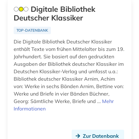
Digitale Bibliothek
altenglisch (8)
Deutscher Klassiker
altenheim (1)
TOP-DATENBANK
altenhilfe (2)
Die Digitale Bibliothek Deutscher Klassiker
altenmedizin (1)
enthält Texte vom frühen Mittelalter bis zum 19.
Jahrhundert. Sie basiert auf den gedruckten
altenpflege (5)
Ausgaben der Bibliothek deutscher Klassiker im
Deutschen Klassiker-Verlag und umfasst u.a.:
alter (3)
Bibliothek deutscher Klassiker Arnim, Achim
alter druck (2)
von: Werke in sechs Bänden Arnim, Bettine von:
Werke und Briefe in vier Bänden Büchner,
alter orient (7)
Georg: Sämtliche Werke, Briefe und ...
Mehr
Informationen
altern (2)
alternativbewegung (2)
Zur Datenbank
alternative (5)