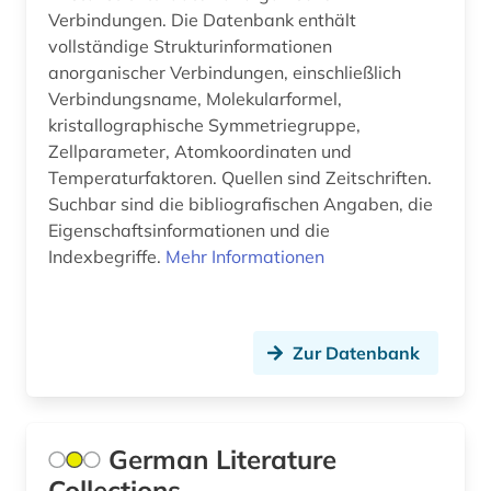
Verbindungen. Die Datenbank enthält
alltag (8)
vollständige Strukturinformationen
alltagsgegenstand (1)
anorganischer Verbindungen, einschließlich
Verbindungsname, Molekularformel,
alltagsgeschichte &lt;fach&gt; (4)
kristallographische Symmetriegruppe,
Zellparameter, Atomkoordinaten und
alltagskultur (4)
Temperaturfaktoren. Quellen sind Zeitschriften.
Suchbar sind die bibliografischen Angaben, die
alltagsleben (1)
Eigenschaftsinformationen und die
alma-tadema (1)
Indexbegriffe.
Mehr Informationen
almanach (5)
aloys ludwig (1)
Zur Datenbank
alpen (1)
alpenverein südtirol (1)
German Literature
alphabet (1)
Collections