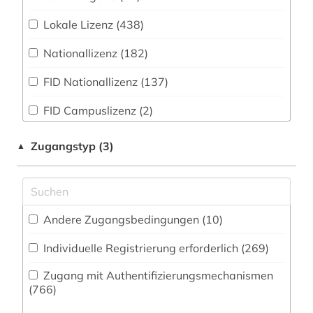
Zeitung (539
)
Musikwissenschaft (509)
Lokale Lizenz (438)
1822-1922 (1)
Zeitungs-, Zeitschriftenbibliographie (113
)
Nah- und Mitteloststudien (67)
Nationallizenz (182)
1833-1969 (1)
Natur- und Umweltschutz (183)
FID Nationallizenz (137)
1834-1966 (1)
Pädagogik (418)
FID Campuslizenz (2)
1840 -1999 (1)
Philosophie (443)
1848 (1)
Zugangstyp (3)
▲
Physik (280)
1850 (1)
Politologie (1039)
1850-1940 (1)
Psychologie (321)
Andere Zugangsbedingungen (10)
1869-1952 (1)
Rechtswissenschaft (1410)
Individuelle Registrierung erforderlich (269)
19. jahrhundert (3)
Romanistik (516)
Zugang mit Authentifizierungsmechanismen
1900-1949 (1)
(766)
Slavistik (253)
1914-1919 (1)