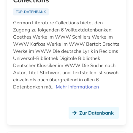
alphabetischer katalog (2)
TOP-DATENBANK
alsfeld (1)
German Literature Collections bietet den
Zugang zu folgenden 6 Volltextdatenbanken:
altamerikanistik (1)
Goethes Werke im WWW Schillers Werke im
WWW Kafkas Werke im WWW Bertolt Brechts
altbaumodernisierung (2)
Werke im WWW Die deutsche Lyrik in Reclams
altbestand (6)
Universal-Bibliothek Digitale Bibliothek
Deutscher Klassiker im WWW Die Suche nach
altdänisch (3)
Autor, Titel-Stichwort und Textstellen ist sowohl
einzeln als auch übergreifend in allen 6
alte drucke (2)
Datenbanken mö...
Mehr Informationen
alte geschichte (9)
alte landesschule korbach (1)
Zur Datenbank
alte nationalgalerie (2)
alte sorte (1)