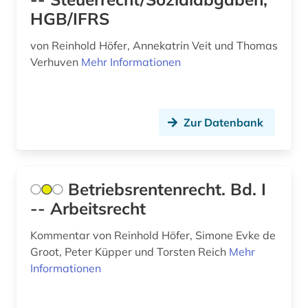
HGB/IFRS
alkoholismus (1)
allgemein (1)
von Reinhold Höfer, Annekatrin Veit und Thomas
Verhuven
Mehr Informationen
allgemein bildende schule (1)
allgemeine geschäftsbedingungen (1)
Zur Datenbank
allgemeine kulturwissenschaft (1)
allgemeine medizinische datenbank (3)
allgemeine sammelwerke (1)
Betriebsrentenrecht. Bd. I
-- Arbeitsrecht
allgemeine und vergleichende
literaturwissenschaft (1)
Kommentar von Reinhold Höfer, Simone Evke de
Groot, Peter Küpper und Torsten Reich
Mehr
allgemeine und vergleichende sprach- und
literaturwissenschaft (2)
Informationen
allgemeine volkswirtschaftslehre (3)