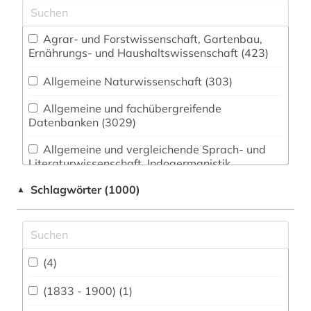
Agrar- und Forstwissenschaft, Gartenbau,
Ernährungs- und Haushaltswissenschaft (423)
Allgemeine Naturwissenschaft (303)
Allgemeine und fachübergreifende
Datenbanken (3029)
Allgemeine und vergleichende Sprach- und
Literaturwissenschaft. Indogermanistik.
Außereuropäische Sprachen und Literaturen
Schlagwörter (1000)
▲
(797)
Anglistik. Amerikanistik (717)
Archäologie (317)
(4)
Architektur, Bauingenieur- und
Vermessungswesen (482)
(1833 - 1900) (1)