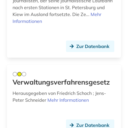
Journalisten, der seine journalistische Laufbahn
agrikulturchemie (2)
nach ersten Stationen in St. Petersburg und
Kiew im Ausland fortsetzte. Die Ze...
Mehr
agrochemikalie (1)
Informationen
agrophysik (1)
agäische kultur (1)
Zur Datenbank
ahnen (1)
ahnenforschung (1)
aids (1)
Verwaltungsverfahrensgesetz
akademie (1)
Herausgegeben von Friedrich Schoch ; Jens-
akademie der bildenden künste (1)
Peter Schneider
Mehr Informationen
akademie der bildenden künste münchen (1)
akademie der künste (1)
Zur Datenbank