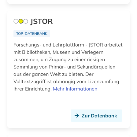
albanisch (1)
alben (1)
JSTOR
albert (3)
TOP-DATENBANK
albert (1879-1955) (1)
Forschungs- und Lehrplattform - JSTOR arbeitet
mit Bibliotheken, Museen und Verlegern
alberto caeiro (1)
zusammen, um Zugang zu einer riesigen
Sammlung von Primär- und Sekundärquellen
albertus, magnus, heiliger | katholischer
aus der ganzen Welt zu bieten. Der
theologe; bischof; philosoph; alchemist;
naturwissenschaftler; heiliger (1)
Volltextzugriff ist abhängig vom Lizenzumfang
Ihrer Einrichtung.
Mehr Informationen
albrecht (4)
albrecht <mainz (1)
Zur Datenbank
album (1)
aleksandr a. (1)