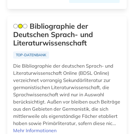
akademie der wissenschaften (1)
akademien der wissenschaft (1)
Bibliographie der
akademieschrift (1)
Deutschen Sprach- und
akademiker (1)
Literaturwissenschaft
akdademie der künste (1)
TOP-DATENBANK
akkadisch (2)
Die Bibliographie der deutschen Sprach- und
Literaturwissenschaft Online (BDSL Online)
akkreditierung (1)
verzeichnet vorrangig Sekundärliteratur zur
germanistischen Literaturwissenschaft, die
akronym (7)
Sprachwissenschaft wird nur in Auswahl
berücksichtigt. Außen vor bleiben auch Beiträge
akte (2)
aus den Gebieten der Germanistik, die sich
aktie (6)
mittlerweile als eigenständige Fächer etabliert
haben sowie Primärliteratur, sofern diese nic...
aktien (1)
Mehr Informationen