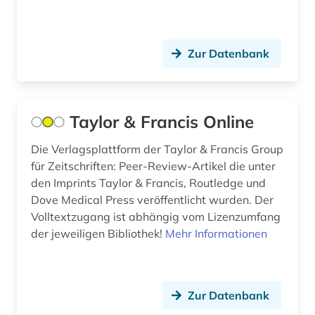
aktienanalyse (5)
aktiengesellschaft (1)
Zur Datenbank
aktieninformationen (4)
aktienkurse (1)
Taylor & Francis Online
aktienmarkt (1)
Die Verlagsplattform der Taylor & Francis Group
aktienrecht (2)
für Zeitschriften: Peer-Review-Artikel die unter
den Imprints Taylor & Francis, Routledge und
aktuelles lexikon (1)
Dove Medical Press veröffentlicht wurden. Der
akupunktur (1)
Volltextzugang ist abhängig vom Lizenzumfang
der jeweiligen Bibliothek!
Mehr Informationen
akustik (1)
alain (2)
Zur Datenbank
albanien (6)