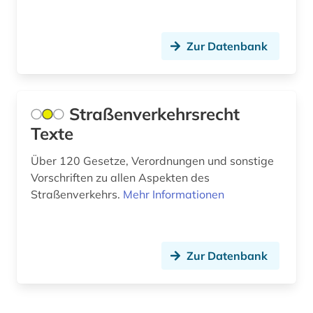
altes testament lateinisch (1)
Zur Datenbank
altes ägypten (5)
altfinnisch (1)
Straßenverkehrsrecht
altfranzösisch (8)
Texte
altfäröisch (1)
Über 120 Gesetze, Verordnungen und sonstige
altgermanistik (5)
Vorschriften zu allen Aspekten des
Straßenverkehrs.
Mehr Informationen
altgriechisch (4)
altgutnisch (1)
althochdeutsch (4)
Zur Datenbank
altisländisch (1)
altitalienisch (1)