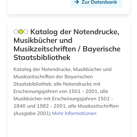
Zur Datenbank
abstract-dienst (1)
Nationallizenz-Login für registrierte
Malta (4)
Einzelpersonen (1)
abtei cluny (1)
Mecklenburg-Vorpommern (32)
Nationallizenz-Login für registrierte
abwanderung (1)
Katalog der Notendrucke,
Einzelpersonen (1)
Mittelamerika (64)
Musikbücher und
abwasser (8)
Nationallizenz-Login für registrierte
Moldawien (17)
Musikzeitschriften / Bayerische
Einzelpersonen (1)
abwasserabgabengesetz (1)
Staatsbibliothek
Monaco (3)
Nationallizenz-Login für registrierte
Einzelpersonen (3)
abwassertechnik (2)
Katalog der Notendrucke, Musikbücher und
Montenegro (19)
Musikzeitschriften der Bayerischen
abwassertechnische vereinigung (1)
Niederlande (132)
Staatsbibliothek; alle Notendrucke mit
Erscheinungsjahren von 1501 - 2001, alle
abwassertechnologie (2)
Niedersachsen (51)
Musikbücher mit Erscheinungsjahren 1501 -
abzeichen (1)
1840 und 1982 - 2001, alle Musikzeitschriften
Nordamerika (44)
(Ausgabe 2001)
Mehr Informationen
academia sinica (1)
Nordrhein-Westfalen (50)
academiens (1)
Norwegen (140)