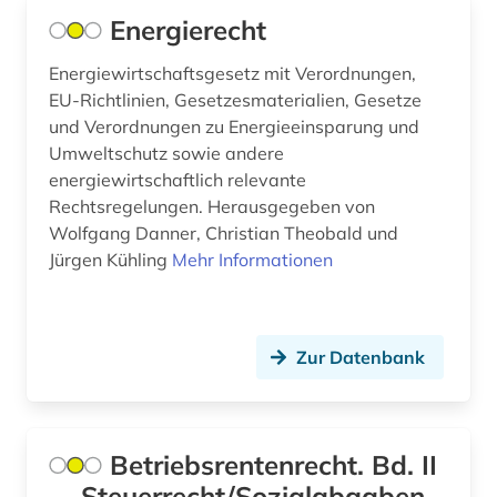
aleksandr n. (1)
Energierecht
alemannisch (1)
Energiewirtschaftsgesetz mit Verordnungen,
EU-Richtlinien, Gesetzesmaterialien, Gesetze
alexander von humboldt (3)
und Verordnungen zu Energieeinsparung und
Umweltschutz sowie andere
alexandr s. (1)
energiewirtschaftlich relevante
alf laila wa-laila (2)
Rechtsregelungen. Herausgegeben von
Wolfgang Danner, Christian Theobald und
alfred (1)
Jürgen Kühling
Mehr Informationen
alfred escher (1)
algebra (1)
Zur Datenbank
algerien (1)
alighieri (3)
Betriebsrentenrecht. Bd. II
alkohol (2)
-- Steuerrecht/Sozialabgaben,