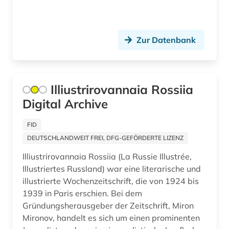
agrarmarkt (2)
agrarprodukt (2)
Zur Datenbank
agrarproduktion (1)
agrarrecht (2)
Illiustrirovannaia Rossiia
agrarsektor (1)
Digital Archive
agrarsoziologie (2)
FID
agrarwirtchaft (1)
DEUTSCHLANDWEIT FREI, DFG-GEFÖRDERTE LIZENZ
agrarwirtschaft (3)
Illiustrirovannaia Rossiia (La Russie Illustrée,
Illustriertes Russland) war eine literarische und
agrarwissenschaft (11)
illustrierte Wochenzeitschrift, die von 1924 bis
agrarwissenschaften (3)
1939 in Paris erschien. Bei dem
Gründungsherausgeber der Zeitschrift, Miron
agricola (1)
Mironov, handelt es sich um einen prominenten