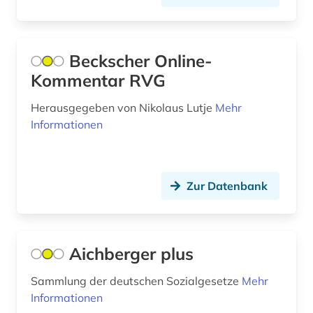
alternative medizin (2)
alternativmedizin (1)
Beckscher Online-
Kommentar RVG
altersmedizin (1)
Herausgegeben von Nikolaus Lutje
Mehr
alterssoziologie (1)
Informationen
altersversorung (1)
altertum (31)
Zur Datenbank
altertumswissenschaft (35)
altertumswissenschaften (13)
Aichberger plus
altes buch (17)
Sammlung der deutschen Sozialgesetze
altes testament (12)
Mehr
Informationen
altes testament griechisch (1)