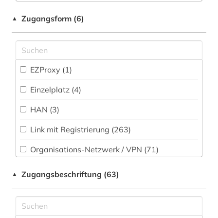
Soziologie (819)
Zugangsform (6)
1939-1945 (1)
▲
Sport (100)
1940-1944 (1)
Technik (455)
1940-1945 (1)
EZProxy (1)
Theologie und Religionswissenschaften (885)
1941-1945 (1)
Einzelplatz (4)
Werkstoffwissenschaften und
1948-1980 (1)
Fertigungstechnik (377)
HAN (3)
1948-1992 (1)
Wirtschaftswissenschaften (1498)
Link mit Registrierung (263)
Wissenschaftskunde, Forschung, Hochschul-,
1963-1965 (2)
Museumswesen (206)
Organisations-Netzwerk / VPN (71)
1968 (1)
Shibboleth (3)
Zugangsbeschriftung (63)
▲
1980-1989 (1)
Zugriff vor Ort
20. jahrhundert (5)