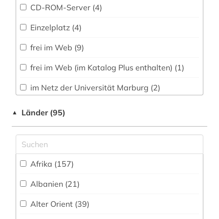
20.jahrhundert (1)
CD-ROM-Server (4)
2003> (1)
Einzelplatz (4)
3d-gebäudemodelle (1)
frei im Web (9)
3d-karte (1)
frei im Web (im Katalog Plus enthalten) (1)
3d-möbelmodelle (1)
im Netz der Universität Marburg (2)
3r-prinzip (2)
Nationallizenz (20)
Länder (95)
▲
a-prima-vista-singen (1)
Shibboleth-Zugang (3)
a-prima-vista-spiel (1)
Teile des Uninetzes (2)
a. f. dalin (1)
Afrika (157)
Teile des Uninetzes (6)
aachen (2)
Albanien (21)
Uninetz (347)
aacr (2)
Alter Orient (39)
Uninetz (1)