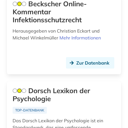
Beckscher Online-
afrika amerika großbritannien sklavenhandel
Unbekannt (1)
Kommentar
lateinamerika (1)
Infektionsschutzrecht
Ungarn (51)
afrikaans (1)
Herausgegeben von Christian Eckart und
Vatikanstadt (9)
afrikaforschung (2)
Michael Winkelmüller
Mehr Informationen
Zypern (6)
afrikanische sprachen (1)
afrikanistik (3)
Zur Datenbank
afrikastudien (2)
afrikawissenschaften (3)
Dorsch Lexikon der
afro-amerikanische frauen (1)
Psychologie
afro-amerikanische geschichte (1)
TOP-DATENBANK
afro-amerikanische literatur (1)
Das Dorsch Lexikon der Psychologie ist ein
Standardwerk, das eine umfassende