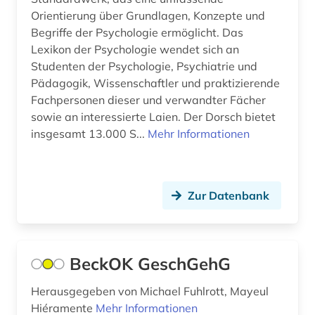
afroamerikaner (5)
Orientierung über Grundlagen, Konzepte und
Begriffe der Psychologie ermöglicht. Das
afroamerikanische musik (5)
Lexikon der Psychologie wendet sich an
agder (2)
Studenten der Psychologie, Psychiatrie und
Pädagogik, Wissenschaftler und praktizierende
agence france-presse (1)
Fachpersonen dieser und verwandter Fächer
sowie an interessierte Laien. Der Dorsch bietet
agende (1)
insgesamt 13.000 S...
Mehr Informationen
agentur (1)
aggressivität (1)
Zur Datenbank
agrar- (1)
agrarforschung (2)
BeckOK GeschGehG
agrargeschichte (2)
Herausgegeben von Michael Fuhlrott, Mayeul
agrarkultur (1)
Hiéramente
Mehr Informationen