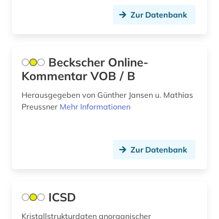
allgemeine ökologie (1)
Zur Datenbank
allgemeinenzyklopädien (1)
allgemeiner teil (1)
Beckscher Online-
allgemeines bauingenieurwesen (1)
Kommentar VOB / B
allgemeines bibliothekswesen (1)
Herausgegeben von Günther Jansen u. Mathias
Preussner
Mehr Informationen
allgemeines prozessrecht und zivilprozess (1)
allgemeines sozialversicherungsgesetz (1)
Zur Datenbank
allgemeines verwaltungsrecht (1)
allgemeinmedizin (1)
allierte (1)
ICSD
allmende (1)
Kristallstrukturdaten anorganischer