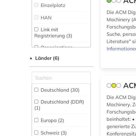
ACM
Zeitschriftenbibliographie
Medien- und
Einzelplatz
(1
)
Kommunikationswissenschaften,
berufliche
Die ACM Digi
Kommunikationsdesign (21)
weiterbildung (1)
HAN
Machinery (A
Forschungsbe
Medizin (44)
betriebssystem (1)
Link mit
Suche, perso
Registrierung (3)
Musikwissenschaft
betriebswirtschaft
Literature" s
(7)
(3)
Organisations-
Informatione
Netzwerk / VPN (4)
Natur- und
Länder (6)
▲
Umweltschutz (12)
betriebswirtschaftslehre
Shibboleth (1)
(1)
Pädagogik (21)
Zugriff vor Ort
bibliografie (10)
ACM
Philosophie (14)
Deutschland (30)
bibliographie (2)
Die ACM Digi
Physik (55)
Deutschland (DDR)
Machinery. Z
(1)
bibliometrie (2)
Forschungsbe
Politologie (16)
beinhaltet: •
bibliotheksbestand
Europa (2)
Psychologie (22)
(1)
generierte 
Schweiz (3)
Konferenzsitz