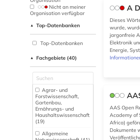
Organisation
A D
Nicht an meiner
Organisation verfügbar
Dieses Wörter
Top-Datenbanken
▲
wurde, wurde
jargonfreie 
Elektronik u
Top-Datenbanken
Energie, Sys
Informatione
Fachgebiete (40)
▲
Agrar- und
AAS
Forstwissenschaft,
Gartenbau,
AAS Open Res
Ernährungs- und
Haushaltswissenschaft
Academy of S
(19)
Africa) geför
Dokumente wi
Allgemeine
Veröffentlich
Naturwissenschaft (41)