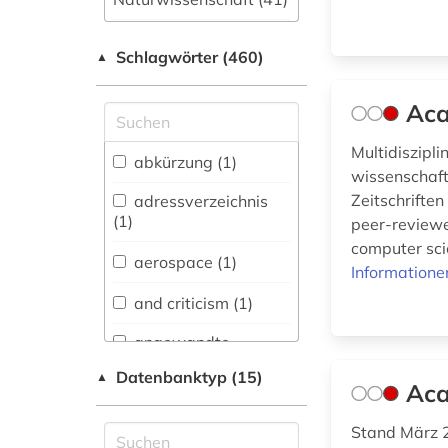
Allgemeine und
Schlagwörter (460)
fachübergreifende
▲
Datenbanken (53)
Aca
Allgemeine und
vergleichende Sprach-
Multidiszipl
und
abkürzung (1)
wissenschaft
Literaturwissenschaft.
Indogermanistik.
Zeitschriften
adressverzeichnis
Außereuropäische
(1)
peer-reviewe
Sprachen und
computer scie
Literaturen (17)
aerospace (1)
Informatione
Anglistik.
and criticism (1)
Amerikanistik (7)
angewandte
Archäologie (3)
informatik (1)
Datenbanktyp (15)
▲
Aca
Architektur,
angewandte
Bauingenieur- und
mathematik (1)
Stand März 2
Vermessungswesen