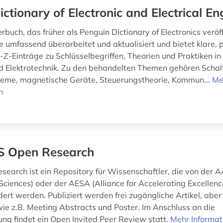
ictionary of Electronic and Electrical En
buch, das früher als Penguin Dictionary of Electronics veröff
 umfassend überarbeitet und aktualisiert und bietet klare,
A-Z-Einträge zu Schlüsselbegriffen, Theorien und Praktiken i
nd Elektrotechnik. Zu den behandelten Themen gehören Schal
teme, magnetische Geräte, Steuerungstheorie, Kommun...
Me
n
 Open Research
earch ist ein Repository für Wissenschaftler, die von der A
ciences) oder der AESA (Alliance for Accelerating Excellence
dert werden. Publiziert werden frei zugängliche Artikel, abe
e z.B. Meeting Abstracts und Poster. Im Anschluss an die
ung findet ein Open Invited Peer Review statt.
Mehr Informat