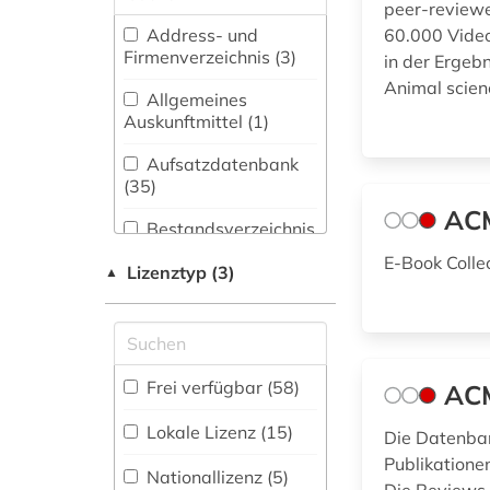
(45)
peer-reviewe
angewandte
wissenschaften (1)
Address- und
60.000 Video
Biologie,
Firmenverzeichnis (3
)
in der Ergebn
Biotechnologie (66)
anleitung (1)
Animal scien
Allgemeines
Buch- und
Auskunftmittel (1
)
Bibliothekswesen,
anwendungssoftware
Informationswissenschaft
Aufsatzdatenbank
(1)
(18)
(35
)
arbeit (1)
AC
Chemie und
Bestandsverzeichnis
Pharmazie (42)
(2
)
archiv (1)
E-Book Coll
Lizenztyp (3)
▲
Elektrotechnik,
Biographische
archiv für
Elektronik,
Datenbank (1
)
kindertexte eva maria
Nachrichtentechnik (85)
kohl (1)
Disziplinäre
Energietechnik (43)
Forschungsdatenrepositorien
artificial intelligence
Frei verfügbar (58)
ACM
(1
)
(1)
Ethnologie (9)
Lokale Lizenz (15)
Die Datenban
Disziplinäre
artificial life (1)
Publikationen
Repositorien (1
)
Geographie (18)
Nationallizenz (5)