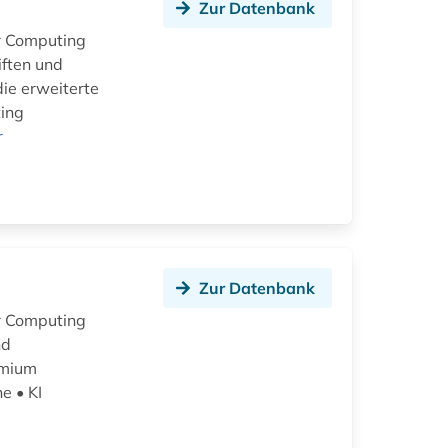
Zur Datenbank
or Computing
iften und
die erweiterte
ting
r
Zur Datenbank
or Computing
nd
emium
e • KI