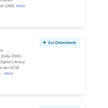
n einen
seit 1985.
Mehr
Zur Datenbank
ms
nd Ende 2000
igital Library
hre der ACM
...
Mehr