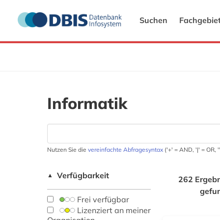
Suchen
Fachgebie
Informatik
Nutzen Sie die
vereinfachte Abfragesyntax
('+' = AND, '|' = OR,
Verfügbarkeit
▲
262 Ergebn
gefu
Frei verfügbar
Lizenziert an meiner