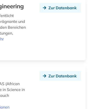
gineering
Zur Datenbank
entlicht
 prägnante und
n den Bereichen
tungen,
hr
Zur Datenbank
AS (African
 in Science in
r auch
ionen