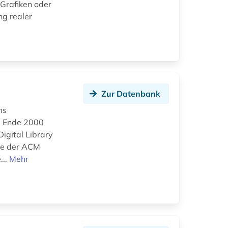
 Grafiken oder
ng realer
Zur Datenbank
ms
nd Ende 2000
igital Library
hre der ACM
...
Mehr