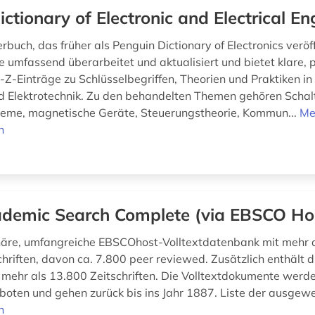
ictionary of Electronic and Electrical En
buch, das früher als Penguin Dictionary of Electronics veröff
 umfassend überarbeitet und aktualisiert und bietet klare,
A-Z-Einträge zu Schlüsselbegriffen, Theorien und Praktiken i
nd Elektrotechnik. Zu den behandelten Themen gehören Schal
teme, magnetische Geräte, Steuerungstheorie, Kommun...
Me
n
demic Search Complete (via EBSCO Ho
inäre, umfangreiche EBSCOhost-Volltextdatenbank mit mehr 
schriften, davon ca. 7.800 peer reviewed. Zusätzlich enthält
 mehr als 13.800 Zeitschriften. Die Volltextdokumente werd
oten und gehen zurück bis ins Jahr 1887. Liste der ausgewe
n