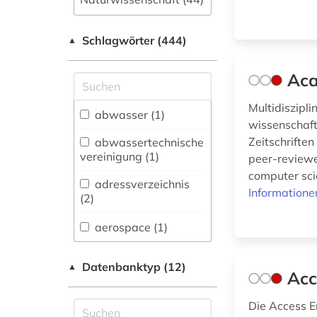
Allgemeine und
Schlagwörter (444)
fachübergreifende
▲
Datenbanken (40)
Aca
Allgemeine und
vergleichende Sprach-
Multidiszipl
und
abwasser (1)
wissenschaft
Literaturwissenschaft.
Indogermanistik.
Zeitschriften
abwassertechnische
Außereuropäische
vereinigung (1)
peer-reviewe
Sprachen und
computer scie
Literaturen (9)
adressverzeichnis
Informatione
(2)
Anglistik.
Amerikanistik (6)
aerospace (1)
Archäologie (5)
and criticism (1)
Datenbanktyp (12)
▲
Acc
Architektur,
angewandte
Bauingenieur- und
wissenschaften (1)
Die Access En
Vermessungswesen