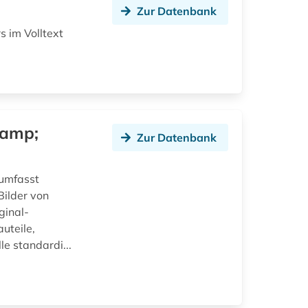
Zur Datenbank
s im Volltext
&amp;
Zur Datenbank
 umfasst
Bilder von
ginal-
uteile,
e standardi...