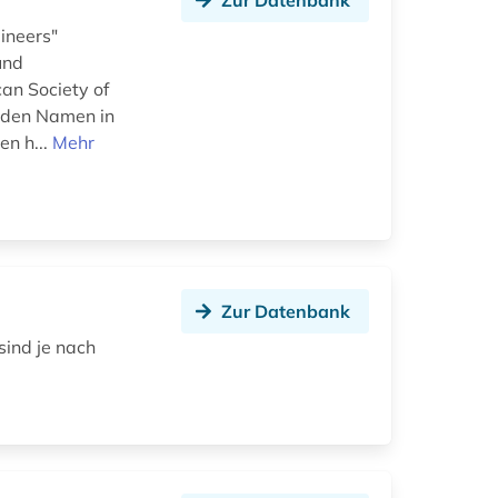
Zur Datenbank
ineers"
und
an Society of
e den Namen in
en h...
Mehr
Zur Datenbank
ind je nach