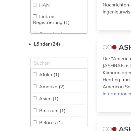
bauabrechnung (1)
Nachrichten-
HAN
Mathematik (29)
Ingenieurwis
bauingenieurwesen
Link mit
(1)
Medien- und
Registrierung (1)
Kommunikationswissenschaften,
bauleistung (1)
Kommunikationsdesign (19)
Organisations-
Netzwerk / VPN
bautechnik (2)
Länder (24)
▲
Medizin (43)
ASH
Shibboleth (1)
bergbau (2)
Musikwissenschaft
Die "America
(5)
Zugriff vor Ort
(ASHRAE) ist
betriebsführung (1)
Klimaanlagen
Natur- und
Afrika (1)
betriebsorganisation
Umweltschutz (15)
Heating and 
(1)
Amerika (2)
American Soc
Pädagogik (11)
Informatione
betriebssicherheit
Asien (1)
(1)
Philosophie (7)
Baltikum (1)
betriebswirtschaft
Physik (57)
(2)
Belarus (1)
Politologie (12)
ASH
bibliografie (8)