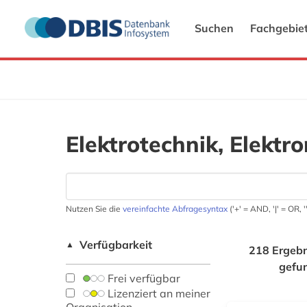
Suchen
Fachgebie
Elektrotechnik, Elektr
Nutzen Sie die
vereinfachte Abfragesyntax
('+' = AND, '|' = OR,
Verfügbarkeit
▲
218 Ergebn
gefu
Frei verfügbar
Lizenziert an meiner