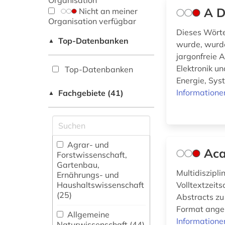
Organisation
A D
Nicht an meiner
Organisation verfügbar
Dieses Wörter
Top-Datenbanken
▲
wurde, wurde
jargonfreie 
Elektronik u
Top-Datenbanken
Energie, Sys
Informatione
Fachgebiete (41)
▲
Agrar- und
Aca
Forstwissenschaft,
Gartenbau,
Multidiszipl
Ernährungs- und
Haushaltswissenschaft
Volltextzeit
(25)
Abstracts zu
Format angeb
Allgemeine
Informatione
Naturwissenschaft (44)