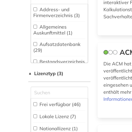
(82)
interaktiver
anlagenbau (1)
Address- und
Kalkulations
Biologie,
Firmenverzeichnis (3
)
anlagentechnik (1)
Sachverhalte
Biotechnologie (82)
Allgemeines
Buch- und
Auskunftmittel (1
)
anwendungsbeispiele
Bibliothekswesen,
(1)
Informationswissenschaft
Aufsatzdatenbank
(5)
(29
)
ACM
anwendungssoftware
Chemie und
Bestandsverzeichnis
(1)
Die ACM hat 
Pharmazie (65)
(3
)
veröffentlic
Lizenztyp (3)
▲
arbeit (1)
Elektrotechnik,
veröffentlic
Biographische
Elektronik,
Datenbank (1
)
eingesehen u
artificial life (1)
Nachrichtentechnik
enthält mehr
(218)
Fachbibliographie
astronomie (1)
Informatione
(50
)
Frei verfügbar (46)
Energietechnik (69)
astronomische
Faktendatenbank
instrumente (1)
Lokale Lizenz (7)
(33
Ethnologie (7)
)
atomkraft (1)
Nationallizenz (1)
Europa (1)
Portal (31
)