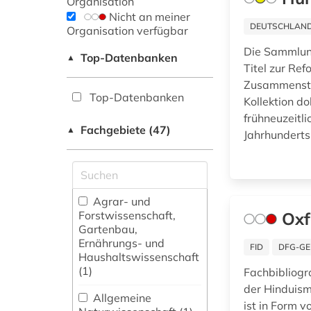
Organisation
Nicht an meiner
DEUTSCHLANDW
Organisation verfügbar
Die Sammlung
Top-Datenbanken
▲
Titel zur Re
Zusammenstel
Top-Datenbanken
Kollektion d
frühneuzeitli
Fachgebiete (47)
▲
Jahrhunderts.
Agrar- und
Forstwissenschaft,
Oxf
Gartenbau,
Ernährungs- und
FID
DFG-GE
Haushaltswissenschaft
(1)
Fachbibliog
der Hinduism
Allgemeine
ist in Form 