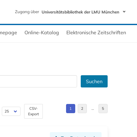
Zugang über
Universitätsbibliothek der LMU München
mepage
Online-Katalog
Elektronische Zeitschriften
Suchen
CSV-
1
2
…
5
Export