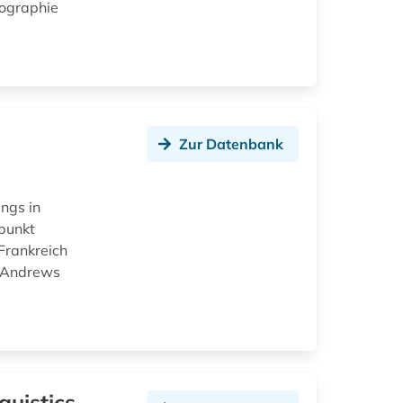
iographie
Zur Datenbank
ngs in
rpunkt
 Frankreich
. Andrews
uistics