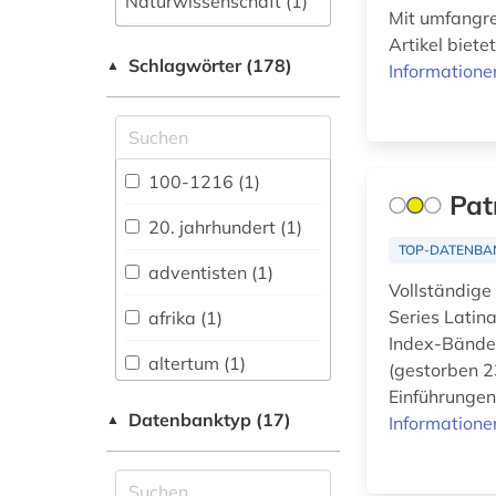
Naturwissenschaft (1)
Mit umfangr
Allgemeine und
Artikel biete
Schlagwörter (178)
fachübergreifende
▲
Informatione
Datenbanken (8)
Allgemeine und
vergleichende Sprach-
und
100-1216 (1)
Literaturwissenschaft.
Pat
Indogermanistik.
20. jahrhundert (1)
Außereuropäische
TOP-DATENBA
Sprachen und
adventisten (1)
Literaturen (4)
Vollständige
Series Latin
afrika (1)
Anglistik.
Index-Bände 
Amerikanistik (0)
altertum (1)
(gestorben 23
Einführungen,
Archäologie (8)
Datenbanktyp (17)
▲
Informatione
altertumswissenschaft
Architektur,
(2)
Bauingenieur- und
Vermessungswesen (1)