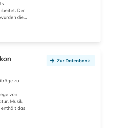
ts
rbeitet. Der
wurden die...
ikon
Zur Datenbank
iträge zu
wege von
atur, Musik,
 enthält das