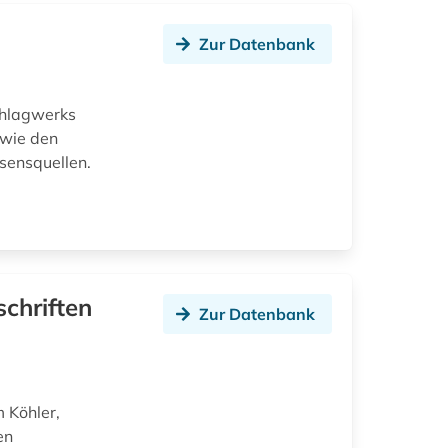
Zur Datenbank
chlagwerks
owie den
sensquellen.
chriften
Zur Datenbank
 Köhler,
en