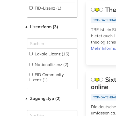
(0
)
Geowissenschaften
(2)
FID-Lizenz (1)
The
bibel kunst koran (1)
Disziplinäre
Repositorien (1
Germanistik.
)
bibel. altes
Niederlandistik.
TOP-DATENBA
testament (1)
Fachbibliographie
Skandinavistik (4)
Lizenzform (3)
▲
TRE ist ein 
(23
)
bibel.
bietet auch L
Geschichte (23)
deuteronomium (1)
Faktendatenbank (2
)
theologische
Geschichte der
Mehr Informa
bibel. neues
National-,
Pädagogik und des
Lokale Lizenz (16)
testament (1)
Regionalbibliographie
Bildungswesens (0)
(0
)
Nationallizenz (2)
bibelwissenschaft
(2)
Gesundheitswissenschaften
Portal (5
)
FID Community-
(0)
Six
Lizenz (1)
bibliografie (6)
Sammlung Nicht-
online
Textueller-Materialien
Informatik (0)
bibliographie (6)
(1
)
Klassische
TOP-DATENBA
Zugangstyp (2)
▲
bibliothek (1)
Volltextdatenbank
Philologie.
Die deutsche
(41
)
Byzantinistik.
bibliothekskatalog
umfassen ca.
Mittellateinische und