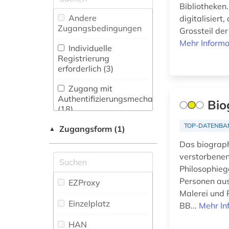
(1)
Wörterbuch,
Neugriechische
Bibliotheken
Enzyklopädie,
Philologie. Neulatein (7)
Andere
digitalisiert
biblische person (1)
Nachschlagwerk (26
)
Zugangsbedingungen
Grossteil de
Kunstgeschichte (2)
Mehr Informa
biografie (2)
Zeitung (0
)
Individuelle
Maschinenbau (0)
Registrierung
biographie (1)
Zeitungs-,
erforderlich (3)
Zeitschriftenbibliographie
Mathematik (0)
(0
)
botanik (1)
Zugang mit
Medien- und
Authentifizierungsmechanismen
Bio
brauchtum (2)
Kommunikationswissenschaften,
(18)
Kommunikationsdesign (1)
TOP-DATENBA
buchhandel (1)
Zugangsform (1)
▲
Medizin (1)
Das biograph
buddhismus (1)
verstorbenen
Militärwissenschaft
Philosophieg
(0)
byzantinistik (1)
Personen aus
EZProxy
Musikwissenschaft
calvin, jean |
Malerei und 
(4)
theologe; reformator (1)
Einzelplatz
BB...
Mehr In
Natur- und
christentum (9)
HAN