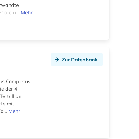
erwandte
r die a...
Mehr
Zur Datenbank
us Completus,
ie der 4
Tertullian
xte mit
o...
Mehr