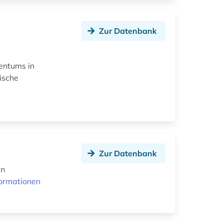
Zur Datenbank
entums in
ische
Zur Datenbank
en
formationen