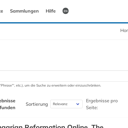
te
Sammlungen
Hilfe
EN
Ho
 '"Phrase"', etc.), um die Suche zu erweitern oder einzuschränken.
ebnisse
Ergebnisse pro
Sortierung
funden
Seite:
garian Reformation Online, The