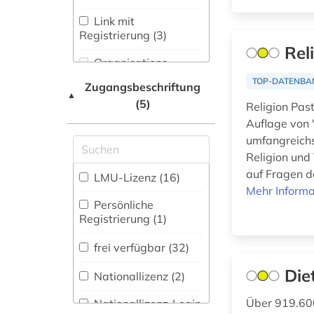
Umweltschutz (0)
christliche ethik (1)
Link mit
Pädagogik (5)
Registrierung (3)
deutsches
Rel
liturgisches institut (1)
Philosophie (24)
Organisations-
Netzwerk / VPN
TOP-DATENBA
Zugangsbeschriftung
Physik (1)
dictionary (1)
▲
(5)
Shibboleth
Religion Past
Politologie (5)
digitalisate (1)
Auflage von 
Zugriff vor Ort
umfangreichs
Pressemedien (0)
digitalisierung (1)
Religion und
Psychologie (2)
auf Fragen d
LMU-Lizenz (16)
dissertationsdatenbank
Mehr Informa
(1)
Rechtswissenschaft
Persönliche
(4)
Registrierung (1)
edwards (1)
Romanistik (0)
frei verfügbar (32)
elektronische
zeitschrift (1)
Die
Slavistik (1)
Nationallizenz (2)
elektronisches buch
Soziologie (5)
Über 919.600
Nationallizenz-Login
(11)