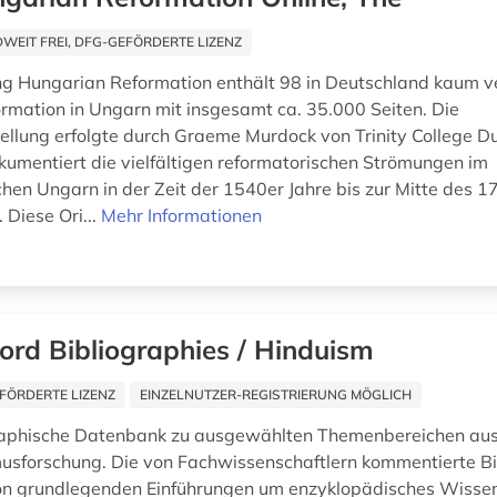
EIT FREI, DFG-GEFÖRDERTE LIZENZ
 Hungarian Reformation enthält 98 in Deutschland kaum ve
formation in Ungarn mit insgesamt ca. 35.000 Seiten. Die
lung erfolgte durch Graeme Murdock von Trinity College Du
okumentiert die vielfältigen reformatorischen Strömungen im
chen Ungarn in der Zeit der 1540er Jahre bis zur Mitte des 17
 Diese Ori...
Mehr Informationen
ord Bibliographies / Hinduism
FÖRDERTE LIZENZ
EINZELNUTZER-REGISTRIERUNG MÖGLICH
raphische Datenbank zu ausgewählten Themenbereichen au
usforschung. Die von Fachwissenschaftlern kommentierte Bi
von grundlegenden Einführungen um enzyklopädisches Wissen