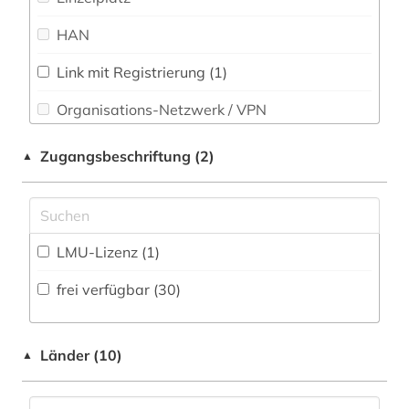
Soziologie (5)
HAN
erdwissenschaften (1)
Sport (0)
ernährung (16)
Link mit Registrierung (1)
Statistik (1)
Organisations-Netzwerk / VPN
ernährungsgewohnheit (1)
Technik (4)
Shibboleth
erziehung (1)
Zugangsbeschriftung (2)
▲
Theologie und Religionswissenschaften (2)
Zugriff vor Ort
fachsprache (1)
Tiermedizin (4)
fahrzeugtechnik (1)
Werkstoffwissenschaften und
LMU-Lizenz (1)
familie (1)
Fertigungstechnik (0)
frei verfügbar (30)
feuchtgebiete (1)
Wirtschaftswissenschaften (11)
Wissenschaftskunde, Forschung, Hochschul-,
fid lateinamerika (1)
Museumswesen (0)
Länder (10)
▲
film (2)