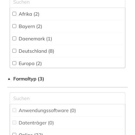
finanzen (1)
finanzwirtschaft (4)
Afrika (2)
fischerei (2)
Bayern (2)
forschung (1)
Daenemark (1)
forschungsprojekt (1)
Deutschland (8)
forst (2)
Europa (2)
forstwirtschaft (9)
Mittelamerika (1)
Formaltyp (3)
▲
fortschrittsbericht (1)
Norwegen (1)
freizeit (1)
Schweiz (1)
Anwendungssoftware (0
)
gartenbau (5)
Suedamerika (1)
Datenträger (0
)
geisteswissenschaften (1)
USA (1)