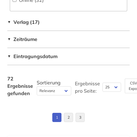
Online (32
)
gemüsebau (1)
gemüsesorte (1)
Verlag (17)
▼
genetik (1)
genetische ressourcen (1)
Zeiträume
▼
gentechnik (1)
Eintragungsdatum
▼
geologie (1)
geowissenschaften (2)
72
Sortierung
Ergebnisse
CSV
Ergebnisse
geschichte (2)
Expo
pro Seite:
gefunden
gesetz (1)
gesundheit (5)
1
2
3
gesundheitsberichterstattung (1)