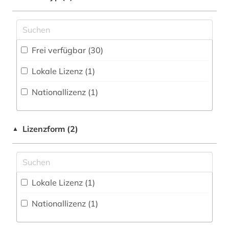
Disziplinäre Forschungsdatenrepositorien (0
)
artenvielfalt (1)
Gesundheitswissenschaften (0)
Disziplinäre Repositorien (0
)
ausbildung (1)
Informatik (2)
Frei verfügbar (30)
Fachbibliographie (23
)
bayern (1)
Klassische Philologie. Byzantinistik.
Lokale Lizenz (1)
Mittellateinische und Neugriechische Philologie.
Faktendatenbank (16
)
bewässerung (1)
Neulatein (0)
Nationallizenz (1)
National-, Regionalbibliographie (0
)
bibliografie (2)
Kunstgeschichte (1)
Portal (10
)
bildmaterial (1)
Maschinenbau (1)
Lizenzform (2)
▲
Sammlung Nicht-Textueller-Materialien (4
)
bildung (4)
Mathematik (1)
Volltextdatenbank (31
)
biodiversität (1)
Medien- und Kommunikationswissenschaften,
Kommunikationsdesign (0)
Wörterbuch, Enzyklopädie, Nachschlagwerk
Lokale Lizenz (1)
bioingenieurwesen (1)
(7
)
Medizin (10)
Nationallizenz (1)
biologie (7)
Zeitung (0
)
Militärwissenschaft (0)
biotechnologie (1)