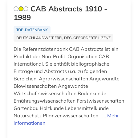
gesundheitswesen (2)
CAB Abstracts 1910 -
globalisierung (4)
1989
handel (7)
TOP-DATENBANK
DEUTSCHLANDWEIT FREI, DFG-GEFÖRDERTE LIZENZ
holzwirtschaft (1)
Die Referenzdatenbank CAB Abstracts ist ein
hunger (1)
Produkt der Non-Profit-Organisation CAB
International. Sie enthält bibliographische
hydrologie (1)
Einträge und Abstracts u.a. zu folgenden
inflation (1)
Bereichen: Agrarwissenschaften Angewandte
Biowissenschaften Angewandte
informatik (1)
Wirtschaftswissenschaften Bodenkunde
Ernährungswissenschaften Forstwissenschaften
ingenieurwissenschaften (1)
Gartenbau Holzkunde Lebensmittelkunde
Naturschutz Pflanzenwissenschaften T...
institution (1)
Mehr
Informationen
klimawandel (1)