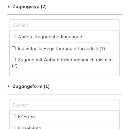
Zeitungs-, Zeitschriftenbibliographie (0
)
Musikwissenschaft (0)
Zugangstyp (2)
▲
botanik (1)
Natur- und Umweltschutz (9)
brasilien (1)
Pädagogik (6)
chemie (6)
Andere Zugangsbedingungen
Philosophie (0)
demographie (5)
Individuelle Registrierung erforderlich (1)
Physik (3)
deutschland (3)
Zugang mit Authentifizierungsmechanismen
Politologie (5)
(2)
dienstleistung (4)
Pressemedien (0)
dänemark (1)
Zugangsform (1)
▲
Psychologie (1)
elektronisches buch (2)
Rechtswissenschaft (2)
energie (2)
Romanistik (0)
EZProxy
entwicklung (4)
Slavistik (0)
Einzelplatz
enzyklopädie (1)