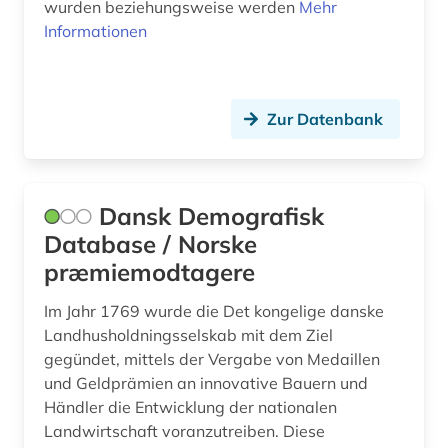
wurden beziehungsweise werden
Mehr
verkehr (1)
Informationen
verwaltungswissenschaft (2)
veterinärwissenschaften (1)
Zur Datenbank
video (1)
viehzucht (1)
Dansk Demografisk
wald (1)
Database / Norske
præmiemodtagere
wasserquellen (1)
Im Jahr 1769 wurde die Det kongelige danske
wasserwirtschaft (1)
Landhusholdningsselskab mit dem Ziel
weinbau (1)
gegündet, mittels der Vergabe von Medaillen
und Geldprämien an innovative Bauern und
welt (1)
Händler die Entwicklung der nationalen
Landwirtschaft voranzutreiben. Diese
wirtschaft (5)