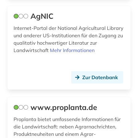
naturwissenschaft (1)
AgNIC
naturwissenschaften (1)
Internet-Portal der National Agricultural Library
natürliche ressourcen (1)
und anderer US-Institutionen für den Zugang zu
norwegen (1)
qualitativ hochwertiger Literatur zur
Landwirtschaft
Mehr Informationen
oecd (4)
oecd-staaten (1)
Zur Datenbank
person (1)
pflanzen (1)
www.proplanta.de
pflanzenbau (1)
pflanzenhygiene (2)
Proplanta bietet umfassende Informationen für
die Landwirtschaft: neben Agrarnachrichten,
pflanzenkrankheit (4)
Produktneuheiten und einem Agrar-