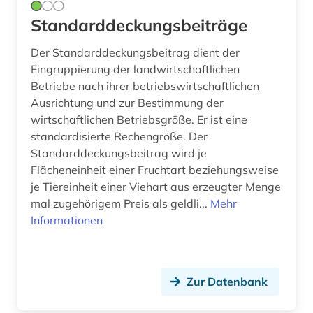
markt (1)
Standarddeckungsbeiträge
maschinenbau (1)
Der Standarddeckungsbeitrag dient der
materialwissenschaft (1)
Eingruppierung der landwirtschaftlichen
Betriebe nach ihrer betriebswirtschaftlichen
mathematik (1)
Ausrichtung und zur Bestimmung der
wirtschaftlichen Betriebsgröße. Er ist eine
medizin (3)
standardisierte Rechengröße. Der
mehrsprachiges wörterbuch (1)
Standarddeckungsbeitrag wird je
Flächeneinheit einer Fruchtart beziehungsweise
migration (4)
je Tiereinheit einer Viehart aus erzeugter Menge
mal zugehörigem Preis als geldli...
Mehr
mitgliedsstaaten (4)
Informationen
nachhaltigkeit (1)
nachschlagewerk (1)
Zur Datenbank
nahrung (1)