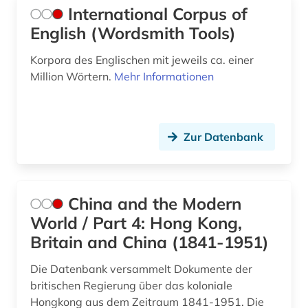
International Corpus of
Technik (0)
English (Wordsmith Tools)
Theologie und Religionswissenschaften (1)
Korpora des Englischen mit jeweils ca. einer
Million Wörtern.
Mehr Informationen
Tiermedizin (0)
Werkstoffwissenschaften und
Fertigungstechnik (0)
Zur Datenbank
Wirtschaftswissenschaften (2)
Wissenschaftskunde, Forschung, Hochschul-,
Museumswesen (0)
China and the Modern
World / Part 4: Hong Kong,
Britain and China (1841-1951)
Die Datenbank versammelt Dokumente der
britischen Regierung über das koloniale
Hongkong aus dem Zeitraum 1841-1951. Die