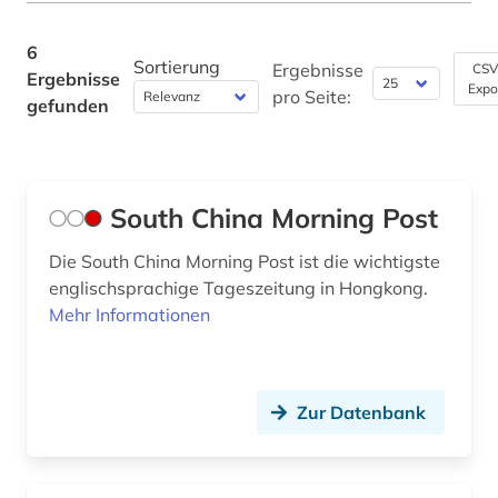
singapur (1)
Philosophie (1)
6
taiwan (1)
Sortierung
Ergebnisse
CSV
Ergebnisse
Physik (0)
Expo
pro Seite:
gefunden
technologie (1)
Politologie (2)
wirtschaft (1)
Pressemedien (0)
zeitung (1)
South China Morning Post
Psychologie (0)
Die South China Morning Post ist die wichtigste
Rechtswissenschaft (1)
englischsprachige Tageszeitung in Hongkong.
Romanistik (0)
Mehr Informationen
Slavistik (0)
Soziologie (0)
Zur Datenbank
Sport (0)
Statistik (0)