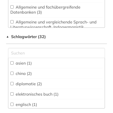
Allgemeine und fachübergreifende
Datenbanken (3)
Allgemeine und vergleichende Sprach- und
Literaturwissenschaft. Indogermanistik.
Außereuropäische Sprachen und Literaturen (1)
Schlagwörter (32)
▲
Anglistik. Amerikanistik (1)
Archäologie (0)
Architektur, Bauingenieur- und
asien (1)
Vermessungswesen (0)
china (2)
Biologie, Biotechnologie (0)
diplomatie (2)
Buch- und Bibliothekswesen,
Informationswissenschaft (0)
elektronisches buch (1)
Chemie und Pharmazie (0)
englisch (1)