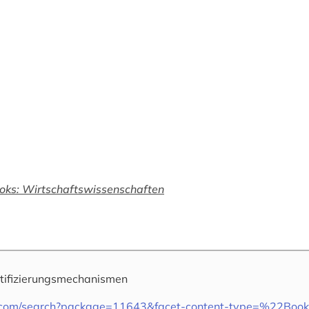
oks: Wirtschaftswissenschaften
tifizierungsmechanismen
ger.com/search?package=11643&facet-content-type=%22Bo