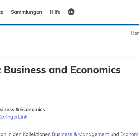
te
Sammlungen
Hilfe
EN
Ho
: Business and Economics
usiness & Economics
SpringerLink
.
on in den Kollektionen
Business & Management
und
Economi