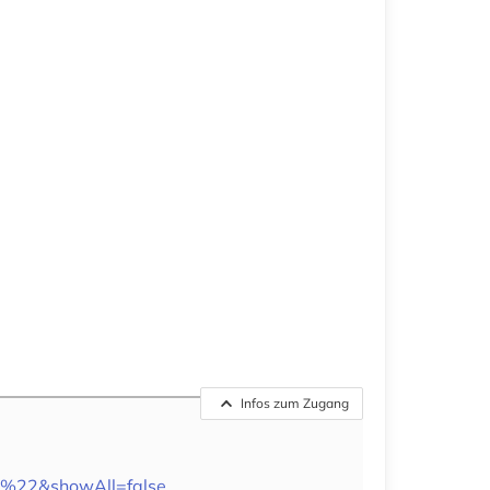
Infos zum Zugang
ok%22&showAll=false