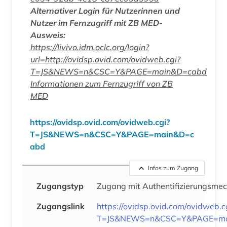
Alternativer Login für Nutzerinnen und
Nutzer im Fernzugriff mit ZB MED-
Ausweis:
https://livivo.idm.oclc.org/login?
url=http://ovidsp.ovid.com/ovidweb.cgi?
T=JS&NEWS=n&CSC=Y&PAGE=main&D=cabd
Informationen zum Fernzugriff von ZB
MED
https://ovidsp.ovid.com/ovidweb.cgi?
T=JS&NEWS=n&CSC=Y&PAGE=main&D=c
abd
Infos zum Zugang
Zugangstyp
Zugang mit Authentifizierungsme
Zugangslink
https://ovidsp.ovid.com/ovidweb.c
T=JS&NEWS=n&CSC=Y&PAGE=ma