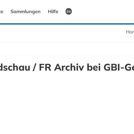
te
Sammlungen
Hilfe
EN
Ho
dschau / FR Archiv bei GBI-G