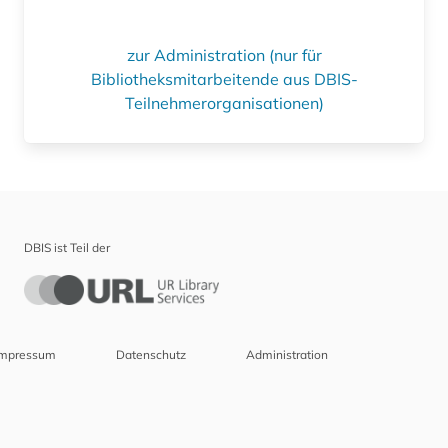
zur Administration (nur für
Bibliotheksmitarbeitende aus DBIS-
Teilnehmerorganisationen)
DBIS ist Teil der
Impressum
Datenschutz
Administration