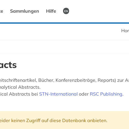
te
Sammlungen
Hilfe
EN
Ho
acts
tschriftenartikel, Bücher, Konferenzbeiträge, Reports) zur 
alytical Abstracts.
ical Abstracts bei
STN-International
oder
RSC Publishing
.
ider keinen Zugriff auf diese Datenbank anbieten.