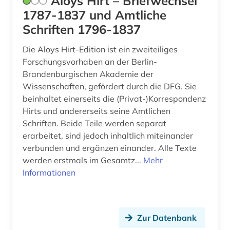
Aloys Hirt – Briefwechsel
erwerbung (1)
1787-1837 und Amtliche
ethnologie (7)
Schriften 1796-1837
europa (1)
Die Aloys Hirt-Edition ist ein zweiteiliges
Forschungsvorhaben an der Berlin-
europäische geschichte (1)
Brandenburgischen Akademie der
Wissenschaften, gefördert durch die DFG. Sie
europäische kultur (1)
beinhaltet einerseits die (Privat-)Korrespondenz
exegese (1)
Hirts und andererseits seine Amtlichen
Schriften. Beide Teile werden separat
exponat (1)
erarbeitet, sind jedoch inhaltlich miteinander
verbunden und ergänzen einander. Alle Texte
felsbild (1)
werden erstmals im Gesamtz...
Mehr
Informationen
fernsehen (1)
fid altertumswissenschaften - propylaeum (9)
fid asien (1)
Zur Datenbank