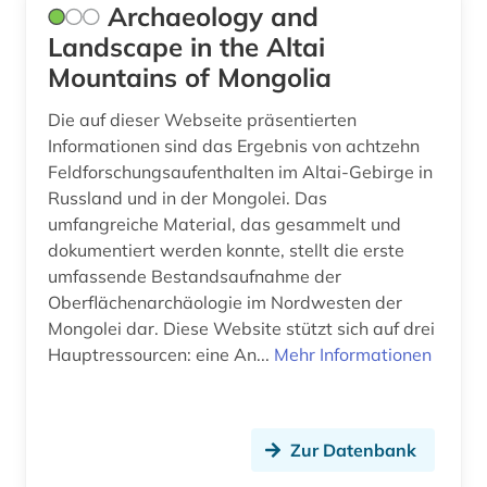
Archaeology and
kulturanthropologie (2)
Landscape in the Altai
kulturdenkmal (1)
Mountains of Mongolia
kulturerbe (5)
Die auf dieser Webseite präsentierten
Informationen sind das Ergebnis von achtzehn
kulturgeschichte (4)
Feldforschungsaufenthalten im Altai-Gebirge in
Russland und in der Mongolei. Das
kulturgut (2)
umfangreiche Material, das gesammelt und
kulturwissenschaften (6)
dokumentiert werden konnte, stellt die erste
umfassende Bestandsaufnahme der
kunst (26)
Oberflächenarchäologie im Nordwesten der
Mongolei dar. Diese Website stützt sich auf drei
kunstgeschichte (7)
Hauptressourcen: eine An...
Mehr Informationen
kunsthandwerk (2)
kunstmuseum (1)
Zur Datenbank
kunstsammlung (1)