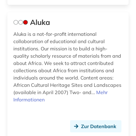
fid jüdische studien (1)
fid sozial- und kulturanthropologie (1)
Aluka
film (3)
Aluka is a not-for-profit international
finnland (1)
collaboration of educational and cultural
institutions. Our mission is to build a high-
flugschrift (1)
quality scholarly resource of materials from and
about Africa. We seek to attract contributed
folklore (2)
collections about Africa from institutions and
individuals around the world. Content areas:
forschung (4)
African Cultural Heritage Sites and Landscapes
fotoarchiv (3)
(available in April 2007) Two- and...
Mehr
Informationen
frankreich (4)
frauen (1)
Zur Datenbank
freiluftmuseum (1)