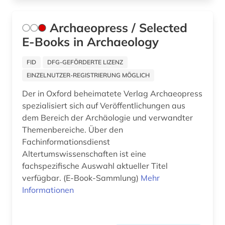
lehrbuch (1)
Archaeopress / Selected
lexikon (1)
E-Books in Archaeology
linguistische anthropologie (1)
FID
DFG-GEFÖRDERTE LIZENZ
literatur (6)
EINZELNUTZER-REGISTRIERUNG MÖGLICH
Der in Oxford beheimatete Verlag Archaeopress
literaturwissenschaft (3)
spezialisiert sich auf Veröffentlichungen aus
london (2)
dem Bereich der Archäologie und verwandter
Themenbereiche. Über den
luftbild (2)
Fachinformationsdienst
Altertumswissenschaften ist eine
luftnachrichtendienst (2)
fachspezifische Auswahl aktueller Titel
verfügbar. (E-Book-Sammlung)
Mehr
mainz (1)
Informationen
malakologie (1)
malakozoologie (1)