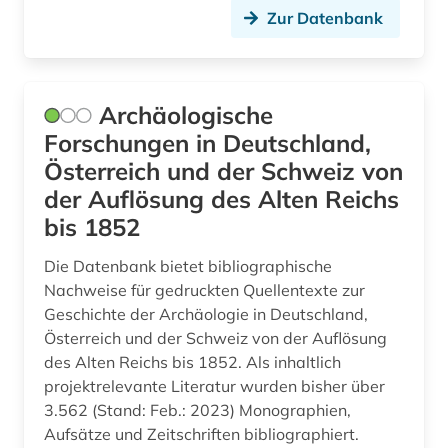
Zur Datenbank
malerei ästhetik (1)
management (1)
Archäologische
martin-von-wagner-museum (1)
Forschungen in Deutschland,
maya (1)
Österreich und der Schweiz von
der Auflösung des Alten Reichs
medienwissenschaft (1)
bis 1852
medizin (2)
Die Datenbank bietet bibliographische
mediävistik (1)
Nachweise für gedruckten Quellentexte zur
Geschichte der Archäologie in Deutschland,
migrationsstudien (1)
Österreich und der Schweiz von der Auflösung
militärgeschichte (1)
des Alten Reichs bis 1852. Als inhaltlich
projektrelevante Literatur wurden bisher über
mishnah (1)
3.562 (Stand: Feb.: 2023) Monographien,
Aufsätze und Zeitschriften bibliographiert.
mittel- und neulateinische philologie (2)