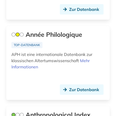
Zur Datenbank
geschichte 336 v. chr.-31 v. chr. (1)
geschichtswissenschaften (2)
geschlechterforschung (1)
Année Philologique
giorgio (1)
TOP-DATENBANK
gipsabguss (1)
APH ist eine internationale Datenbank zur
klassischen Altertumswissenschaft
Mehr
gotland (1)
Informationen
grab(dekoration) (1)
grabinschrift (1)
Zur Datenbank
grabmal (1)
grabstein (1)
Anthropological Index