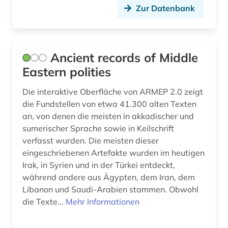
Zur Datenbank
generative ki (1)
geografie (3)
Ancient records of Middle
geographie (1)
Eastern polities
geologie (1)
Die interaktive Oberfläche von ARMEP 2.0 zeigt
geowissenschaften (1)
die Fundstellen von etwa 41.300 alten Texten
an, von denen die meisten in akkadischer und
germanen (2)
sumerischer Sprache sowie in Keilschrift
verfasst wurden. Die meisten dieser
germanische altertumskunde (2)
eingeschriebenen Artefakte wurden im heutigen
germanistik (1)
Irak, in Syrien und in der Türkei entdeckt,
während andere aus Ägypten, dem Iran, dem
geschichte (43)
Libanon und Saudi-Arabien stammen. Obwohl
die Texte...
Mehr Informationen
geschichte 1000 v. chr.-500 (1)
geschichte 3350 v.chr.-400 v.chr. (1)