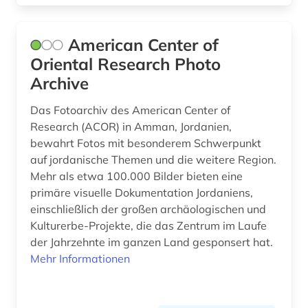
frühchristentum (1)
frühe neuzeit (2)
American Center of
Oriental Research Photo
funde (3)
Archive
funktechnik (2)
Das Fotoarchiv des American Center of
förderpreis für deutsche wissenschaftler im g.
Research (ACOR) in Amman, Jordanien,
w. leibniz-programm (1)
bewahrt Fotos mit besonderem Schwerpunkt
auf jordanische Themen und die weitere Region.
galloromanistik (1)
Mehr als etwa 100.000 Bilder bieten eine
gebäude (1)
primäre visuelle Dokumentation Jordaniens,
einschließlich der großen archäologischen und
gegenwart (1)
Kulturerbe-Projekte, die das Zentrum im Laufe
der Jahrzehnte im ganzen Land gesponsert hat.
geisteswissenschaft (1)
Mehr Informationen
geisteswissenschaften (22)
gemme (3)