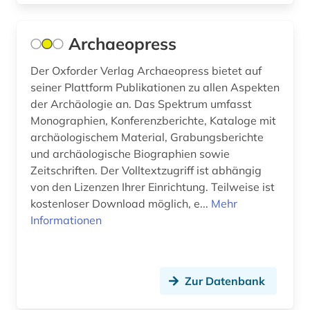
kunstwerk (1)
Archaeopress
kunstwissenschaft (1)
Der Oxforder Verlag Archaeopress bietet auf
kurpfalz (1)
seiner Plattform Publikationen zu allen Aspekten
künste (1)
der Archäologie an. Das Spektrum umfasst
Monographien, Konferenzberichte, Kataloge mit
künstliche intelligenz (1)
archäologischem Material, Grabungsberichte
und archäologische Biographien sowie
landeskunde (2)
Zeitschriften. Der Volltextzugriff ist abhängig
von den Lizenzen Ihrer Einrichtung. Teilweise ist
landkreis regensburg (1)
kostenloser Download möglich, e...
Mehr
landschaft (2)
Informationen
landschaftsarchitektur (2)
latein (9)
Zur Datenbank
latinistik (1)