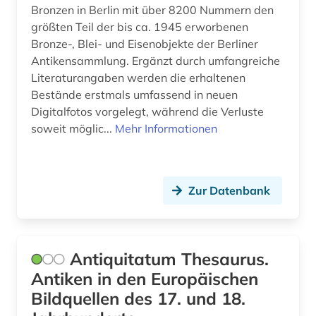
islamische kunst (2)
Bronzen in Berlin mit über 8200 Nummern den
größten Teil der bis ca. 1945 erworbenen
islamische studien (1)
Bronze-, Blei- und Eisenobjekte der Berliner
Antikensammlung. Ergänzt durch umfangreiche
islamistik (1)
Literaturangaben werden die erhaltenen
Bestände erstmals umfassend in neuen
italien (2)
Digitalfotos vorgelegt, während die Verluste
japan (2)
soweit möglic...
Mehr Informationen
jordanien (1)
judaistik (1)
Zur Datenbank
jüdische geschichte (1)
jüdische studien (1)
Antiquitatum Thesaurus.
kabbalah (1)
Antiken in den Europäischen
Bildquellen des 17. und 18.
kaiser (1)