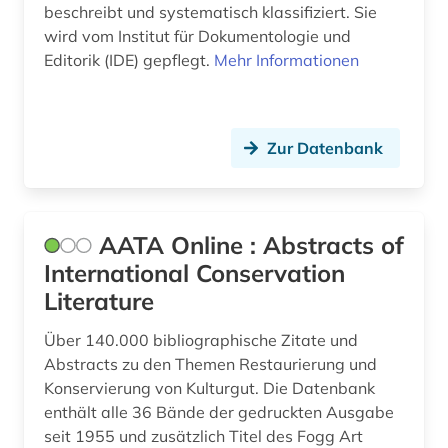
beschreibt und systematisch klassifiziert. Sie
bestattung (1)
Niederlande (1)
wird vom Institut für Dokumentologie und
Editorik (IDE) gepflegt.
Mehr Informationen
betriebswirtschaftslehre (1)
Niedersachsen (2)
bevölkerungsentwicklung (1)
Norwegen (2)
Zur Datenbank
bibliografie (13)
Oesterreich (4)
bibliographie (4)
Osmanisches Reich (1)
bibliograpie (1)
Ostasien (2)
AATA Online : Abstracts of
International Conservation
bibliothek (1)
Osteuropa (1)
Literature
biblische archäologie (1)
Ostmitteleuropa (1)
Über 140.000 bibliographische Zitate und
biblische studien (1)
Polen (1)
Abstracts zu den Themen Restaurierung und
Konservierung von Kulturgut. Die Datenbank
bild (1)
Portugal (1)
enthält alle 36 Bände der gedruckten Ausgabe
seit 1955 und zusätzlich Titel des Fogg Art
bildarchiv (4)
Rheinland-Pfalz (2)