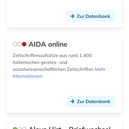
edward s. morse (1)
edward sylvester morse (1)
Zur Datenbank
eisenzeit (1)
elamisch (1)
AIDA online
elearning (1)
Zeitschriftenaufsätze aus rund 1.400
elektronische medien (1)
italienischen geistes- und
sozialwissenschaftlichen Zeitschriften
Mehr
elektronische zeitschrift (3)
Informationen
elektronisches buch (24)
enzyklopädie (2)
Zur Datenbank
epigraphie (1)
epigraphik (8)