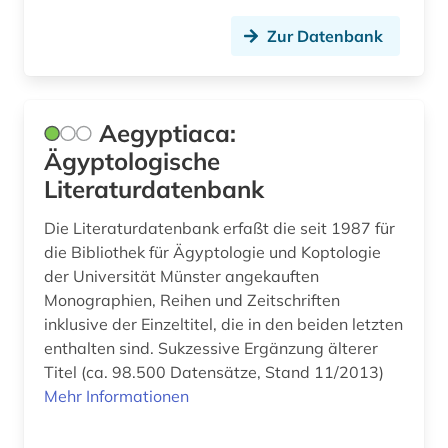
denkmalschutz (1)
Zur Datenbank
depotfund (1)
design (3)
deutsch (1)
Aegyptiaca:
Ägyptologische
deutschland (5)
Literaturdatenbank
deutschland (ddr) (1)
Die Literaturdatenbank erfaßt die seit 1987 für
deutschsprachige gemeinschaft (1)
die Bibliothek für Ägyptologie und Koptologie
der Universität Münster angekauften
dia (1)
Monographien, Reihen und Zeitschriften
inklusive der Einzeltitel, die in den beiden letzten
digital humanities (1)
enthalten sind. Sukzessive Ergänzung älterer
digitale edition (1)
Titel (ca. 98.500 Datensätze, Stand 11/2013)
Mehr Informationen
digitale karte (1)