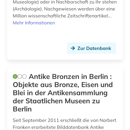
Museologie) oder in Nachbarschaft zu ihr stehen
indigenes volk (1)
(Archäologie). Nachgewiesen werden über eine
industriedesign (2)
Million wissenschaftliche Zeitschriftenartikel...
Mehr Informationen
inka (1)
innenarchitektur (1)
Zur Datenbank
inschrift (9)
inschriften (3)
institut (1)
Antike Bronzen in Berlin :
Objekte aus Bronze, Eisen und
inventar (1)
Blei in der Antikensammlung
irland (1)
der Staatlichen Museen zu
Berlin
irland / literatur / irisch (1)
Seit September 2011 erschließt die von Norbert
islam (2)
Franken erarbeitete Bilddatenbank Antike