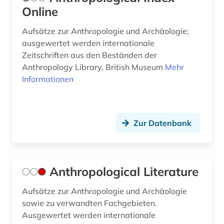
grabung (1)
Online
grammatik (1)
Aufsätze zur Anthropologie und Archäologie;
griechenland (6)
ausgewertet werden internationale
Zeitschriften aus den Beständen der
griechenland (3)
Anthropology Library, British Museum
Mehr
Informationen
griechenland (altertum) (3)
griechenland < altertum > (1)
Zur Datenbank
griechenland <altertum> (1)
griechenland altertum (2)
griechisch (13)
Anthropological Literature
griechische literatur (1)
Aufsätze zur Anthropologie und Archäologie
sowie zu verwandten Fachgebieten.
großbritannien (4)
Ausgewertet werden internationale