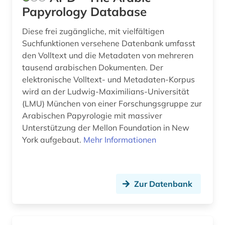
Papyrology Database
klassische studien (3)
kleinfunde (1)
Diese frei zugängliche, mit vielfältigen
Suchfunktionen versehene Datenbank umfasst
klima (1)
den Volltext und die Metadaten von mehreren
tausend arabischen Dokumenten. Der
kloster (1)
elektronische Volltext- und Metadaten-Korpus
wird an der Ludwig-Maximilians-Universität
kolonial (1)
(LMU) München von einer Forschungsgruppe zur
kolonialismus (1)
Arabischen Papyrologie mit massiver
Unterstützung der Mellon Foundation in New
kolonie (1)
York aufgebaut.
Mehr Informationen
konservierung (3)
koptisch (2)
Zur Datenbank
kriminologie (1)
kultur (5)