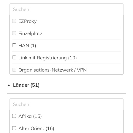
Philosophie (52)
architektur (20)
Physik (12)
architekturgeschichte (2)
EZProxy
Politologie (29)
architekturzeichnung (1)
Einzelplatz
Psychologie (29)
archiv (1)
HAN (1)
Rechtswissenschaft (20)
archäologie (75)
Link mit Registrierung (10)
Romanistik (25)
archäologische funde (1)
Organisations-Netzwerk / VPN
Slavistik (22)
archäologische stätte (3)
Shibboleth
Länder (51)
▲
Soziologie (35)
archäologisches denkmal (1)
Zugriff vor Ort
Sport (9)
aristoteles (1)
Technik (13)
artefakte (1)
Afrika (15)
Theologie und Religionswissenschaften (68)
asiatische studien (1)
Alter Orient (16)