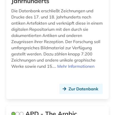
Jahrhunderts
kardinal (1)
Die Datenbank erschließt Zeichnungen und
karten (1)
Drucke des 17. und 18. Jahrhunderts nach
antiken Artefakten und verknüpft diese in einem
kartographie (1)
digitalen Repositorium mit den durch sie
dokumentierten Antiken und anderen
katalog (8)
Zeugnissen ihrer Rezeption. Der Forschung soll
keilschrift (1)
umfangreiches Bildmaterial zur Verfügung
gestellt werden. Dazu zählen knapp 7.200
keramik (4)
Zeichnungen und andere unikale graphische
Werke sowie rund 15....
Mehr Informationen
kirchengeschichte (1)
kirchenrecht (1)
klassische altertumswissenschaft (1)
Zur Datenbank
klassische archäologie (14)
klassische philologie (8)
APD - The Arabic