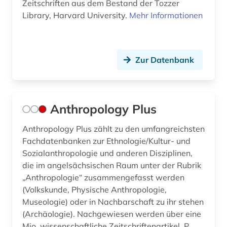
gräzistik (1)
Zeitschriften aus dem Bestand der Tozzer
Library, Harvard University.
Mehr Informationen
göttingen (1)
halle (saale) (1)
Zur Datenbank
hamburg (2)
handbuch (1)
handschrift (2)
Anthropology Plus
hassidismus (1)
Anthropology Plus zählt zu den umfangreichsten
Fachdatenbanken zur Ethnologie/Kultur- und
hebräisch (1)
Sozialanthropologie und anderen Disziplinen,
die im angelsächsischen Raum unter der Rubrik
heiligenverehrung (1)
„Anthropologie“ zusammengefasst werden
heiliger (1)
(Volkskunde, Physische Anthropologie,
Museologie) oder in Nachbarschaft zu ihr stehen
hellenismus (1)
(Archäologie). Nachgewiesen werden über eine
Mio. wissenschaftliche Zeitschriftenartikel, P...