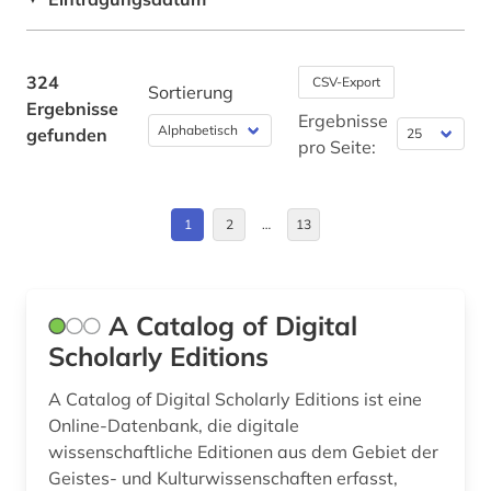
baudenkmal (3)
Finnland (2)
baukunst (1)
Frankreich (6)
324
CSV-Export
Sortierung
Ergebnisse
bautechnik (1)
Griechenland (Altertum) (18)
Ergebnisse
gefunden
pro Seite:
bauwerk (1)
Großbritannien (5)
bayerische staatsbibliothek (1)
Hamburg (1)
1
2
…
13
bayern (2)
Irland (3)
behinderung (1)
Israel (2)
A Catalog of Digital
belgien (1)
Italien (5)
Scholarly Editions
berlin (1)
Japan (1)
A Catalog of Digital Scholarly Editions ist eine
Online-Datenbank, die digitale
beschreibung (1)
Litauen (1)
wissenschaftliche Editionen aus dem Gebiet der
Geistes- und Kulturwissenschaften erfasst,
bestandsaufbau (1)
Mittelamerika (1)