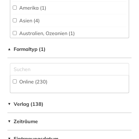
Werkstoffwissenschaften und
asien (1)
Fertigungstechnik (8)
Amerika (1)
assyriologie (2)
Wirtschaftswissenschaften (24)
Asien (4)
Wissenschaftskunde, Forschung, Hochschul-,
assyrisch (1)
Australien, Ozeanien (1)
Museumswesen (31)
atlas (3)
Bayern (3)
Formaltyp (1)
▲
ausbildung (1)
Belgien (1)
ausgrabung (4)
Byzantinisches Reich (2)
Online (230
)
babylonisch (1)
China (2)
baltikum (1)
Daenemark (4)
Verlag (138)
▼
banknote (1)
Deutschland (21)
Zeiträume
barock (1)
▼
Deutschland (DDR) (1)
bauakademie (1)
Europa (5)
Eintragungsdatum
▼