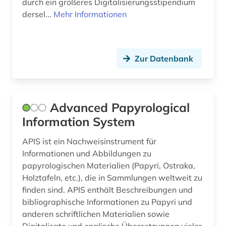
durch ein größeres Digitalisierungsstipendium
dersel...
Mehr Informationen
bronzeplastik (1)
Tschechische Republik (1)
bronzezeit (1)
Tuerkei (1)
Zur Datenbank
buchbesprechung (1)
USA (3)
buchkunst (2)
Ukraine (1)
buchrolle (1)
Zypern (1)
Advanced Papyrological
Information System
bulgarien (1)
APIS ist ein Nachweisinstrument für
bunker (2)
Informationen und Abbildungen zu
byzantinisches reich (2)
papyrologischen Materialien (Papyri, Ostraka,
Holztafeln, etc.), die in Sammlungen weltweit zu
byzantinistik (4)
finden sind. APIS enthält Beschreibungen und
bibliographische Informationen zu Papyri und
böhmen (1)
anderen schriftlichen Materialien sowie
chemie (4)