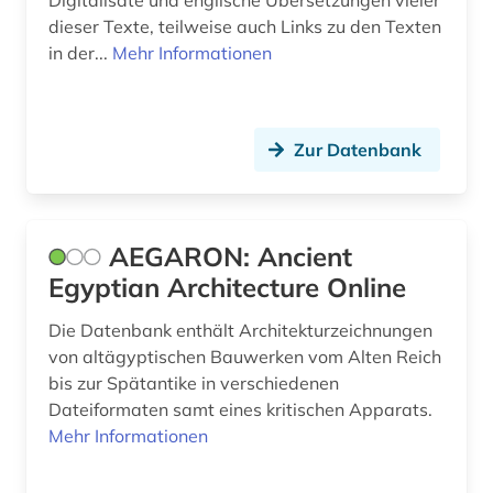
Digitalisate und englische Übersetzungen vieler
dieser Texte, teilweise auch Links zu den Texten
china (3)
in der...
Mehr Informationen
christentum (1)
christliche kunst (1)
Zur Datenbank
cuneiform (1)
darstellende kunst (1)
AEGARON: Ancient
datensammlung (1)
Egyptian Architecture Online
dekorative kunst (1)
Die Datenbank enthält Architekturzeichnungen
von altägyptischen Bauwerken vom Alten Reich
demotisch (2)
bis zur Spätantike in verschiedenen
denkmal (2)
Dateiformaten samt eines kritischen Apparats.
Mehr Informationen
denkmalpflege (4)