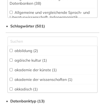
Datenbanken (38)
Allgemeine und vergleichende Sprach- und
Literaturwissenschaft. Indogermanistik.
Außereuropäische Sprachen und Literaturen (49)
Schlagwörter (501)
▲
Anglistik. Amerikanistik (29)
Archäologie (324)
Architektur, Bauingenieur- und
abbildung (2)
Vermessungswesen (54)
agäische kultur (1)
Biologie, Biotechnologie (18)
akademie der künste (1)
Buch- und Bibliothekswesen,
Informationswissenschaft (30)
akademie der wissenschaften (1)
Chemie und Pharmazie (13)
akkadisch (1)
Elektrotechnik, Elektronik, Nachrichtentechnik
allgemeine kulturwissenschaft (1)
Datenbanktyp (13)
▲
(9)