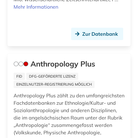
hethitisch (1)
Mehr Informationen
hieroglyphenschrift (1)
hirt (1)
Zur Datenbank
historiker (1)
historische karte (1)
Anthropology Plus
hochkulturen (1)
FID
DFG-GEFÖRDERTE LIZENZ
hochschulschrift (2)
EINZELNUTZER-REGISTRIERUNG MÖGLICH
hochschulschriften (1)
Anthropology Plus zählt zu den umfangreichsten
Fachdatenbanken zur Ethnologie/Kultur- und
höhlentempel (1)
Sozialanthropologie und anderen Disziplinen,
iberische halbinsel (1)
die im angelsächsischen Raum unter der Rubrik
„Anthropologie“ zusammengefasst werden
indien (1)
(Volkskunde, Physische Anthropologie,