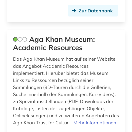
digitalisat (1)
Zur Datenbank
digitalisierung (1)
discovery service (1)
dissertation (2)
Aga Khan Museum:
Academic Resources
dokument (2)
Das Aga Khan Museum hat auf seiner Website
dunhuang (1)
das Angebot Academic Resources
implementiert. Hierüber bietet das Museum
dunhuang-handschriften (1)
Links zu Ressourcen bezüglich seiner
dänemark (2)
Sammlungen (3D-Touren durch die Gallerien,
Suche innerhalb der Sammlungen, Kurzvideos),
e-book (1)
zu Spezialausstellungen (PDF-Downloads der
Kataloge, Listen der zugehörigen Objekte,
e-learning (2)
Onlinelesungen) und zu weiteren Angeboten des
eblaitisch (1)
Aga Khan Trust for Cultur...
Mehr Informationen