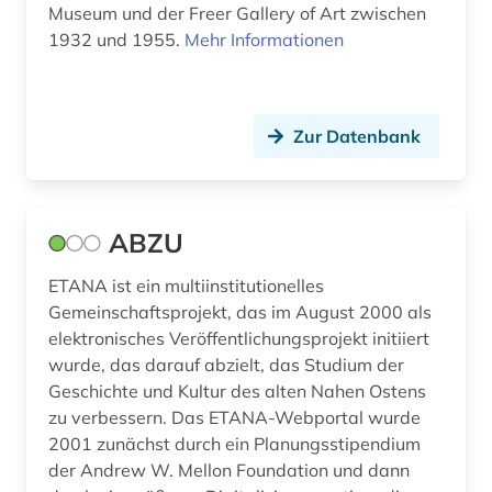
Museum und der Freer Gallery of Art zwischen
bilddatenbank (6)
Roemisches Reich (14)
1932 und 1955.
Mehr Informationen
bildstein (1)
Russland, Sowjetunion (1)
biographie (2)
Saarland (1)
Zur Datenbank
biologische anthropologie (1)
Sachsen-Anhalt (2)
blogportal (1)
Schleswig-Holstein (2)
ABZU
bochum (1)
Schweden (9)
ETANA ist ein multiinstitutionelles
bodendenkmal (2)
Schweiz (2)
Gemeinschaftsprojekt, das im August 2000 als
elektronisches Veröffentlichungsprojekt initiiert
braunschweig (1)
Skandinavien (1)
wurde, das darauf abzielt, das Studium der
Geschichte und Kultur des alten Nahen Ostens
brief (1)
Spanien (1)
zu verbessern. Das ETANA-Webportal wurde
british academy (1)
Suedamerika (1)
2001 zunächst durch ein Planungsstipendium
der Andrew W. Mellon Foundation und dann
bronze (1)
Thueringen (1)