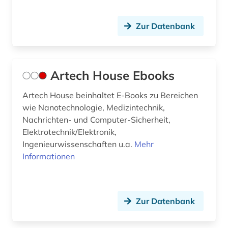
frankreich (3)
Zur Datenbank
französisch (5)
französisches sprachgebiet (1)
freie plattform (1)
Artech House Ebooks
funktechnik (1)
Artech House beinhaltet E-Books zu Bereichen
wie Nanotechnologie, Medizintechnik,
förderpreis für deutsche wissenschaftler im g.
Nachrichten- und Computer-Sicherheit,
w. leibniz-programm (1)
Elektrotechnik/Elektronik,
fürstlich waldecksche hofbibliothek (1)
Ingenieurwissenschaften u.a.
Mehr
Informationen
garn (1)
gasversorgung (1)
Zur Datenbank
gebrauchsmuster (8)
gebrauchsmusteranmeldung (3)