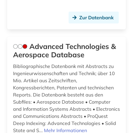
en-norm (1)
Zur Datenbank
en-normen (1)
en-vornorm (1)
energie (1)
Advanced Technologies &
Aerospace Database
energiebewusstes bauen (1)
Bibliographische Datenbank mit Abstracts zu
energieforschung (2)
Ingenieurwissenschaften und Technik; über 10
energietechnik (7)
Mio. Artikel aus Zeitschriften,
Kongressberichten, Patenten und technischen
energiewende (1)
Reports. Die Datenbank besteht aus den
Subfiles: • Aerospace Database • Computer
energy (1)
and Information Systems Abstracts • Electronics
engagement (1)
and Communications Abstracts • ProQuest
Deep Indexing: Advanced Technologies • Solid
engineering (1)
State and S...
Mehr Informationen