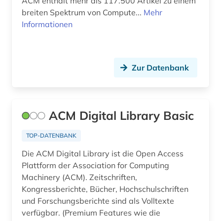
ACM enthält mehr als 117.500 Artikel zu einem
breiten Spektrum von Compute...
Mehr
dissertation (1)
Informationen
dokumentenserver (3)
dortmund (1)
Zur Datenbank
druck (1)
druck- und verlagsindustrie (1)
ACM Digital Library Basic
druckindustrie (1)
TOP-DATENBANK
drucktechnik (2)
Die ACM Digital Library ist die Open Access
druckvorstufe druckverfahren druckfarbe
Plattform der Association for Computing
papier druckindustrie (1)
Machinery (ACM). Zeitschriften,
dämpfung (1)
Kongressberichte, Bücher, Hochschulschriften
und Forschungsberichte sind als Volltexte
dänemark (1)
verfügbar. (Premium Features wie die