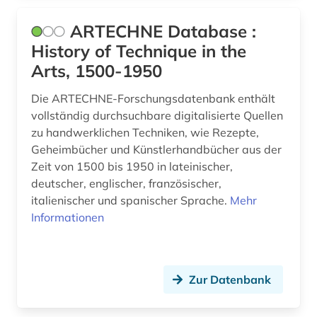
gebrauchsmusterrecherche (3)
ARTECHNE Database :
History of Technique in the
gebrauchsmusterrecht (5)
Arts, 1500-1950
gechichte (1)
Die ARTECHNE-Forschungsdatenbank enthält
gefahrstoffe (1)
vollständig durchsuchbare digitalisierte Quellen
zu handwerklichen Techniken, wie Rezepte,
gefährlichkeit (1)
Geheimbücher und Künstlerhandbücher aus der
Zeit von 1500 bis 1950 in lateinischer,
geisteswissenschaft (1)
deutscher, englischer, französischer,
italienischer und spanischer Sprache.
Mehr
geisteswissenschaften (15)
Informationen
general topics for engineers (1)
generative ki (1)
Zur Datenbank
geographie (1)