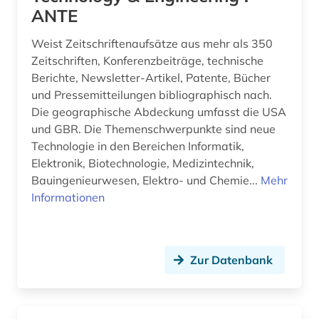
ANTE
bio- und geophysik (2)
Weist Zeitschriftenaufsätze aus mehr als 350
bio-basierte kunststoffe (1)
Zeitschriften, Konferenzbeiträge, technische
Berichte, Newsletter-Artikel, Patente, Bücher
bio-basierte verbundwerkstoffe (1)
und Pressemitteilungen bibliographisch nach.
Die geographische Abdeckung umfasst die USA
biodiversität (1)
und GBR. Die Themenschwerpunkte sind neue
bioenergie (1)
Technologie in den Bereichen Informatik,
Elektronik, Biotechnologie, Medizintechnik,
bioengineer (1)
Bauingenieurwesen, Elektro- und Chemie...
Mehr
Informationen
biografin (1)
bioingenieurwesen (1)
biologie (7)
Zur Datenbank
biomechanik (1)
biomedizinische technik (2)