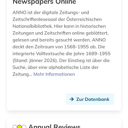
Newspapers Online
europa (7)
ANNO ist der digitale Zeitungs- und
europa exportindustrie einkauf führer (1)
Zeitschriftenlesesaal der Österreichischen
Nationalbibliothek. Hier kann in historischen
europa patent (2)
Zeitungen und Zeitschriften online geblättert,
gelesen und bereits gesucht werden. ANNO
europa patentschrift (1)
deckt den Zeitraum von 1568-1955 ab. Die
integrierte Volltextsuche die Jahre 1689-1955
european patent office (1)
(Stand: Jänner 2026). Der Einstieg ist über die
europäische gemeinschaft (1)
Suche, über eine alphabetische Liste der
Zeitung...
Mehr Informationen
europäische gemeinschaft handelsmarke (1)
europäische gemeinschaft warenzeichen (1)
Zur Datenbank
europäische union (3)
europäisches patentamt (4)
evaluation (3)
Annual Reviews