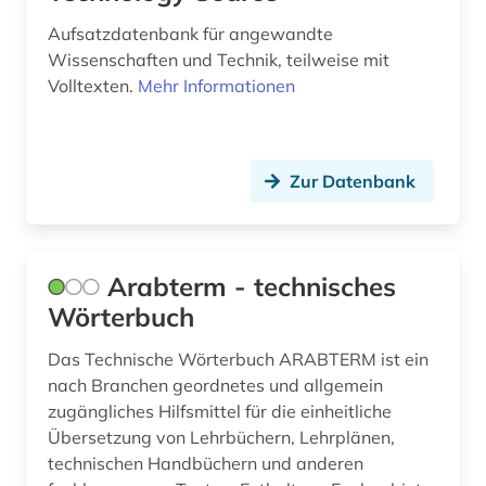
Aufsatzdatenbank für angewandte
fehlermöglichkeitsanalyse (1)
Wissenschaften und Technik, teilweise mit
fernando pessoa (1)
Volltexten.
Mehr Informationen
fernerkundung (3)
fertigungstechnik (4)
Zur Datenbank
festkörperforschung (1)
fett (1)
Arabterm - technisches
feuer (1)
Wörterbuch
feuerwehrwesen (1)
Das Technische Wörterbuch ARABTERM ist ein
nach Branchen geordnetes und allgemein
fid finnisch-ugrische/uralische sprachen (1)
zugängliches Hilfsmittel für die einheitliche
fid geschichtswissenschaft (1)
Übersetzung von Lehrbüchern, Lehrplänen,
technischen Handbüchern und anderen
film (1)