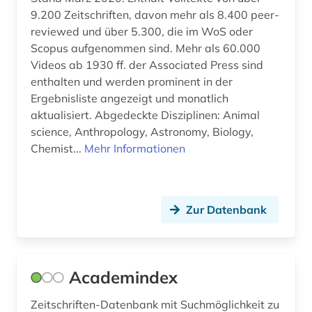
9.200 Zeitschriften, davon mehr als 8.400 peer-
designrecht (1)
reviewed und über 5.300, die im WoS oder
designregister (1)
Scopus aufgenommen sind. Mehr als 60.000
Videos ab 1930 ff. der Associated Press sind
designschutz (2)
enthalten und werden prominent in der
Ergebnisliste angezeigt und monatlich
desktop-publishing (1)
aktualisiert. Abgedeckte Disziplinen: Animal
deutsch (18)
science, Anthropology, Astronomy, Biology,
Chemist...
Mehr Informationen
deutsche philologie (1)
deutschland (7)
Zur Datenbank
deutschland <ddr> (1)
deutschland gebrauchsmuster (1)
Academindex
deutschland handelsmarke (1)
deutschland offenlegungsschrift (1)
Zeitschriften-Datenbank mit Suchmöglichkeit zu