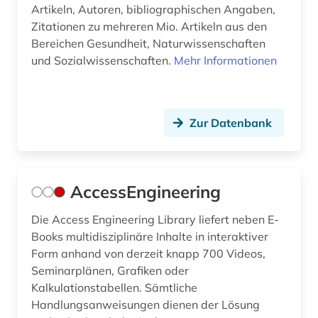
Artikeln, Autoren, bibliographischen Angaben,
deutschland patent (1)
Zitationen zu mehreren Mio. Artikeln aus den
Bereichen Gesundheit, Naturwissenschaften
deutschland warenzeichen (1)
und Sozialwissenschaften.
Mehr Informationen
devices &amp; systems (1)
diagramm (1)
Zur Datenbank
dichtung (1)
diebstahlsicherung (1)
AccessEngineering
dienstleistung (3)
Die Access Engineering Library liefert neben E-
dieselmotor (1)
Books multidisziplinäre Inhalte in interaktiver
digitale bibliothek (1)
Form anhand von derzeit knapp 700 Videos,
Seminarplänen, Grafiken oder
digitale bildverarbeitung (1)
Kalkulationstabellen. Sämtliche
Handlungsanweisungen dienen der Lösung
digitale fotografie (2)