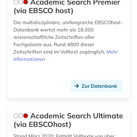
Academic Search Premier
computing &amp; processing (1)
(via EBSCO host)
conferences (1)
Die multidisziplinäre, umfangreiche EBSCOhost-
Datenbank wertet mehr als 18.000
controlling (1)
wissenschaftliche Zeitschriften aller
daten (1)
Fachgebiete aus. Rund 4800 dieser
Zeitschriften sind im Volltext zugänglich.
Mehr
datenaustausch (1)
Informationen
datenbank (1)
datenverarbeitung (1)
Zur Datenbank
demographie (2)
denkmalpflege (4)
Academic Search Ultimate
design (4)
(via EBSCOhost)
design &amp; publishing (2)
Stand März 2020: Enthält Volltexte von über