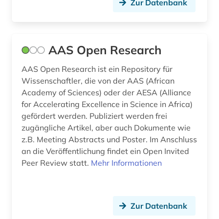
Zur Datenbank
Ungarn (2)
betriebsführung (2)
betriebsorganisation (2)
AAS Open Research
betriebsschutz (1)
AAS Open Research ist ein Repository für
betriebssicherheit (2)
Wissenschaftler, die von der AAS (African
Academy of Sciences) oder der AESA (Alliance
betriebssicherheitsverordnung (1)
for Accelerating Excellence in Science in Africa)
betriebssicherheitsverordnung (2015) (1)
gefördert werden. Publiziert werden frei
zugängliche Artikel, aber auch Dokumente wie
betriebswirtschaft (3)
z.B. Meeting Abstracts und Poster. Im Anschluss
an die Veröffentlichung findet ein Open Invited
betriebswirtschaftslehre (1)
Peer Review statt.
Mehr Informationen
bgvr (2)
bibliografie (16)
Zur Datenbank
bibliografin (3)