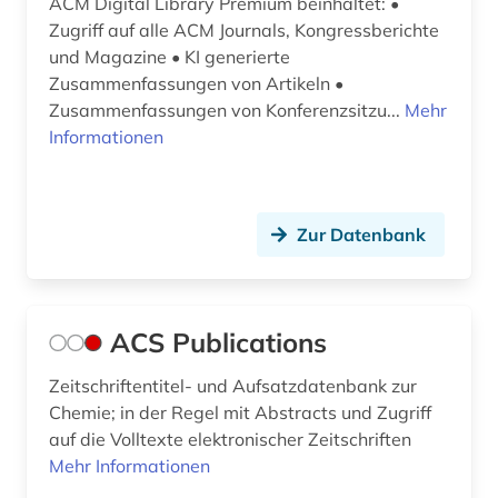
ACM Digital Library Premium beinhaltet: •
elektronik (10)
Zugriff auf alle ACM Journals, Kongressberichte
und Magazine • KI generierte
elektronische bildverarbeitung (1)
Zusammenfassungen von Artikeln •
elektronische publikation (1)
Zusammenfassungen von Konferenzsitzu...
Mehr
Informationen
elektronische zeitschrift (10)
elektronisches buch (46)
Zur Datenbank
elektrooptik (4)
elektrotechnik (19)
ACS Publications
elektrotechnik und elektronik (1)
elementarpartikel (1)
Zeitschriftentitel- und Aufsatzdatenbank zur
Chemie; in der Regel mit Abstracts und Zugriff
elktrotechnik (1)
auf die Volltexte elektronischer Zeitschriften
Mehr Informationen
emblem (1)