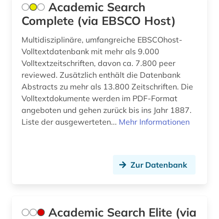
Academic Search
Complete (via EBSCO Host)
bionik (1)
biowissenschaften (3)
Multidisziplinäre, umfangreiche EBSCOhost-
Volltextdatenbank mit mehr als 9.000
bodenkunde (1)
Volltextzeitschriften, davon ca. 7.800 peer
reviewed. Zusätzlich enthält die Datenbank
botanik (1)
Abstracts zu mehr als 13.800 Zeitschriften. Die
Volltextdokumente werden im PDF-Format
brandschutz (5)
angeboten und gehen zurück bis ins Jahr 1887.
buch (1)
Liste der ausgewerteten...
Mehr Informationen
buchbestand (1)
building information modeling (1)
Zur Datenbank
bundesanstalt für arbeitsschutz und
arbeitsmedizin (2)
business (1)
Academic Search Elite (via