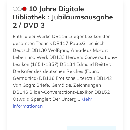
Oesterreich (8)
10 Jahre Digitale
bauprodukt (1)
Palaestina (1)
Bibliothek : Jubiläumsausgabe
baurecht (3)
2 / DVD 3
Portugal (1)
bauschaden (2)
Enth. die 9 Werke DB116 Lueger:Lexikon der
Russland, Sowjetunion (1)
gesamten Technik DB117 Pape:Griechisch-
baustoff (1)
Saarland (1)
Deutsch DB130 Wolfgang Amadeus Mozart:
bautechnik (5)
Leben und Werk DB133 Herders Conversations-
Sachsen (1)
Lexikon (1854-1857) DB134 Edmund Reitter:
bauwesen (3)
Die Käfer des deutschen Reiches (Fauna
Schleswig-Holstein (1)
Germanica) DB136 Erotische Literatur DB142
bauwirtschaft (2)
Van Gogh: Briefe, Gemälde, Zeichnungen
Schweden (2)
berechnung (3)
DB146 Bilder-Conversations-Lexikon DB152
Schweiz (6)
Oswald Spengler: Der Unterg...
Mehr
bergbau (3)
Informationen
Spanien (2)
berlin (1)
USA (15)
beschaffung (1)