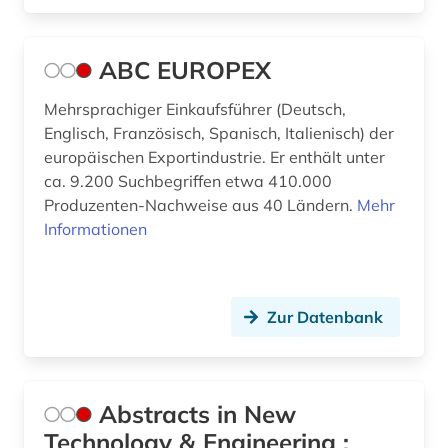
bibliographie (8)
ABC EUROPEX
bibliometrie (1)
Mehrsprachiger Einkaufsführer (Deutsch,
bibliothek (1)
Englisch, Französisch, Spanisch, Italienisch) der
bibliotheksbestand (1)
europäischen Exportindustrie. Er enthält unter
ca. 9.200 Suchbegriffen etwa 410.000
bibliothekskatalog plus (1)
Produzenten-Nachweise aus 40 Ländern.
Mehr
Informationen
bibliothekswesen (1)
bildbearbeitung (2)
Zur Datenbank
bildgebendes verfahren (1)
bildinformatik (1)
bildung (3)
Abstracts in New
Technology & Engineering :
bildverarbeitung (2)