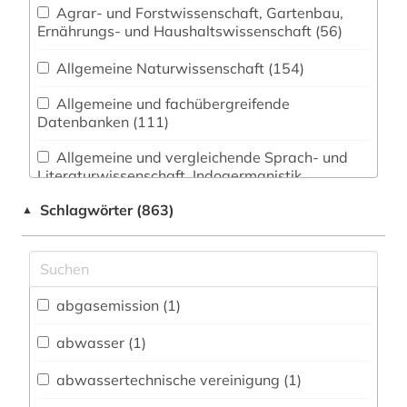
Agrar- und Forstwissenschaft, Gartenbau,
Ernährungs- und Haushaltswissenschaft (56)
Allgemeine Naturwissenschaft (154)
Allgemeine und fachübergreifende
Datenbanken (111)
Allgemeine und vergleichende Sprach- und
Literaturwissenschaft. Indogermanistik.
Außereuropäische Sprachen und Literaturen (33)
Schlagwörter (863)
▲
Anglistik. Amerikanistik (20)
Archäologie (13)
Architektur, Bauingenieur- und
abgasemission (1)
Vermessungswesen (122)
abwasser (1)
Biologie, Biotechnologie (141)
abwassertechnische vereinigung (1)
Buch- und Bibliothekswesen,