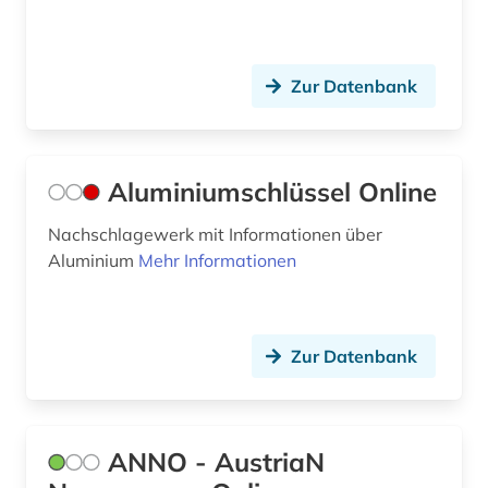
engineering profession (1)
englisch (11)
Zur Datenbank
english (1)
entwicklung (1)
Aluminiumschlüssel Online
entwurf (1)
Nachschlagewerk mit Informationen über
enzyklopädie (1)
Aluminium
Mehr Informationen
epo (1)
ergonomie (1)
Zur Datenbank
erneuerbare energien (1)
essay (1)
ANNO - AustriaN
eth zürich (1)