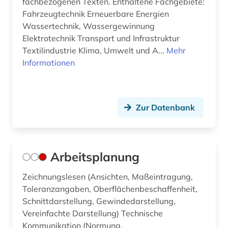
fachbezogenen Texten. Enthaltene Fachgebiete:
Fahrzeugtechnik Erneuerbare Energien
filme (1)
Wassertechnik, Wassergewinnung
Elektrotechnik Transport und Infrastruktur
filmwissenschaft (1)
Textilindustrie Klima, Umwelt und A...
Mehr
finanzwirtschaft (2)
Informationen
finite-elemente-methode (1)
finnisch (2)
Zur Datenbank
finnougristik (1)
firmenverzeichnis (1)
Arbeitsplanung
flotte (1)
Zeichnungslesen (Ansichten, Maßeintragung,
fluidik (1)
Toleranzangaben, Oberflächenbeschaffenheit,
Schnittdarstellung, Gewindedarstellung,
formelsammlung (1)
Vereinfachte Darstellung) Technische
Kommunikation (Normung,
forschung (7)