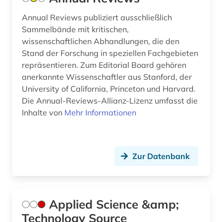
explosionen (1)
Annual Reviews publiziert ausschließlich
Sammelbände mit kritischen,
exponat (1)
wissenschaftlichen Abhandlungen, die den
Stand der Forschung in speziellen Fachgebieten
fachkraft (1)
repräsentieren. Zum Editorial Board gehören
fachsprache (1)
anerkannte Wissenschaftler aus Stanford, der
University of California, Princeton und Harvard.
fahrrad (1)
Die Annual-Reviews-Allianz-Lizenz umfasst die
Inhalte von
Mehr Informationen
fahrzeugbau (1)
fahrzeugtechnik (3)
fallstudie (1)
Zur Datenbank
familienunternehmen (1)
fasern (1)
Applied Science &amp;
Technology Source
fehleranalyse (1)