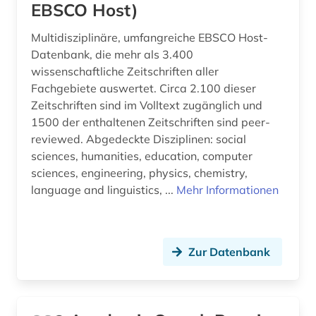
EBSCO Host)
bürokratie (1)
Multidisziplinäre, umfangreiche EBSCO Host-
cd-rom (1)
Datenbank, die mehr als 3.400
chemie (98)
wissenschaftliche Zeitschriften aller
Fachgebiete auswertet. Circa 2.100 dieser
chemikalien und färbemittel (1)
Zeitschriften sind im Volltext zugänglich und
1500 der enthaltenen Zeitschriften sind peer-
china (3)
reviewed. Abgedeckte Disziplinen: social
sciences, humanities, education, computer
circuit (1)
sciences, engineering, physics, chemistry,
components (1)
language and linguistics, ...
Mehr Informationen
computer (2)
computersicherheit (1)
Zur Datenbank
computerspiel (1)
computertechnik (2)