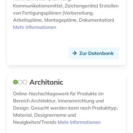
Kommunikationsmittel, Zeichengeräte) Erstellen
forschungdaten (1)
von Fertigungsplänen (Vorbereitung,
Arbeitspläne, Montagepläne, Dokumentation)
forschungsbericht (1)
Mehr Informationen
forschungsdaten (1)
forschungsdatenmanagement (1)
Zur Datenbank
forschungsdatenrepositorium (1)
forschungseinrichtung wissenschaft technik
verzeichnis (1)
Architonic
forstwirtschaft (1)
Online-Nachschlagewerk für Produkte im
Bereich Architektur, Inneneinrichtung und
fortschrittsbericht (1)
Design. Gesucht werden kann nach Produkttyp,
fotografie (2)
Material, Designername und
Neuigkeiten/Trends
Mehr Informationen
fotografieren (1)