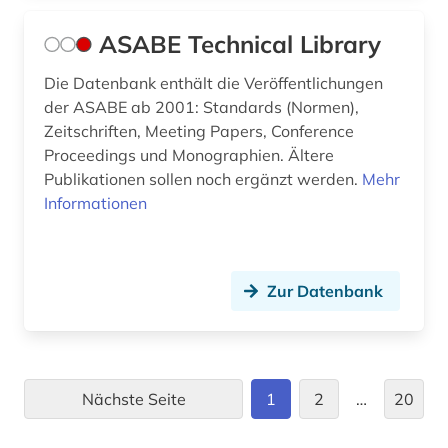
geomechanik (1)
ASABE Technical Library
geophysik (1)
geotechnik (1)
Die Datenbank enthält die Veröffentlichungen
der ASABE ab 2001: Standards (Normen),
geowissenschaften (4)
Zeitschriften, Meeting Papers, Conference
Proceedings und Monographien. Ältere
geschichte (19)
Publikationen sollen noch ergänzt werden.
Mehr
Informationen
geschichte 1791-1901 (1)
geschichte 1800-1900 (1)
geschichte 1912-1923 (1)
Zur Datenbank
geschichtswissenschaft (1)
geschmacksmuster (2)
Nächste Seite
1
2
…
20
geschmacksmusterrecherche (2)