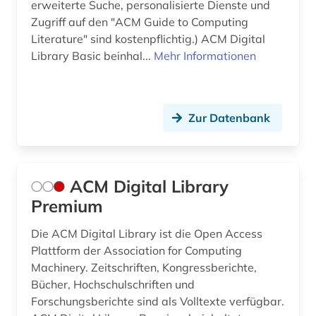
erweiterte Suche, personalisierte Dienste und
e-learning (5)
Zugriff auf den "ACM Guide to Computing
e-technik (1)
Literature" sind kostenpflichtig.) ACM Digital
Library Basic beinhal...
Mehr Informationen
e-tutorial (1)
edition (1)
Zur Datenbank
eigentum (1)
einbruchsicherung (2)
ACM Digital Library
einflußanalyse (1)
Premium
eisenbahn (3)
Die ACM Digital Library ist die Open Access
eisenbahnwesen (1)
Plattform der Association for Computing
Machinery. Zeitschriften, Kongressberichte,
ejournals (1)
Bücher, Hochschulschriften und
elektroakustik (1)
Forschungsberichte sind als Volltexte verfügbar.