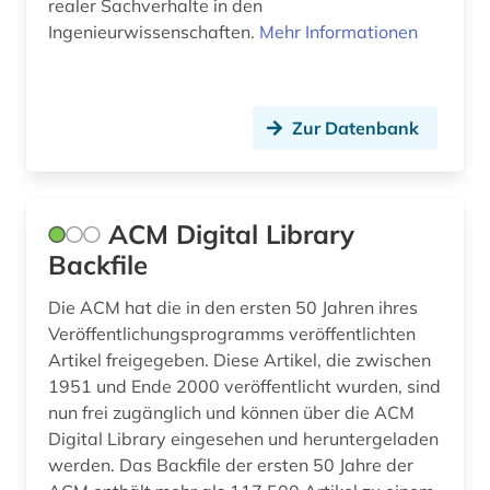
realer Sachverhalte in den
Ingenieurwissenschaften.
Mehr Informationen
digitale rechte (1)
digitalisierung (5)
din-en-iso-norm (1)
Zur Datenbank
din-iso-norm (1)
din-norm (7)
ACM Digital Library
din-norm fachsprache wörterbuch (1)
Backfile
din-normen (1)
Die ACM hat die in den ersten 50 Jahren ihres
Veröffentlichungsprogramms veröffentlichten
din-vde-norm (3)
Artikel freigegeben. Diese Artikel, die zwischen
1951 und Ende 2000 veröffentlicht wurden, sind
din-vde-normen (1)
nun frei zugänglich und können über die ACM
discovery service (1)
Digital Library eingesehen und heruntergeladen
werden. Das Backfile der ersten 50 Jahre der
discovery system (1)