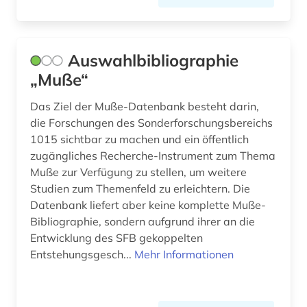
iberoromanisch (1)
iberoromanistik (55)
Auswahlbibliographie
il decamerone (1)
„Muße“
indigenes volk (1)
Das Ziel der Muße-Datenbank besteht darin,
die Forschungen des Sonderforschungsbereichs
informationswissenschaft (1)
1015 sichtbar zu machen und ein öffentlich
zugängliches Recherche-Instrument zum Thema
inhalt (1)
Muße zur Verfügung zu stellen, um weitere
internationale verflechtung (1)
Studien zum Themenfeld zu erleichtern. Die
Datenbank liefert aber keine komplette Muße-
internetportal (1)
Bibliographie, sondern aufgrund ihrer an die
Entwicklung des SFB gekoppelten
italia (1)
Entstehungsgesch...
Mehr Informationen
italianistik (49)
italien (14)