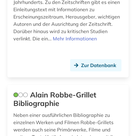
Jahrhunderts. Zu den Zeitschriften gibt es einen
de inventoribus rerum (1)
Einleitungstext mit Informationen zu
Erscheinungszeitraum, Herausgeber, wichtigen
denkmal (1)
Autoren und der Ausrichtung der Zeitschrift.
deutsch (18)
Darüber hinaus wird zu kritischen Studien
verlinkt. Die ein...
Mehr Informationen
dialekt (1)
dialektologie (2)
Zur Datenbank
dichtung (1)
didaktik (2)
digital humanities (1)
Alain Robbe-Grillet
Bibliographie
digitalisat (1)
Neben einer ausführlichen Bibliographie zu
digitalisierung (1)
einzelnen Werken und Filmen Robbe-Grillets
werden auch seine Primärwerke, Filme und
discovery service (1)