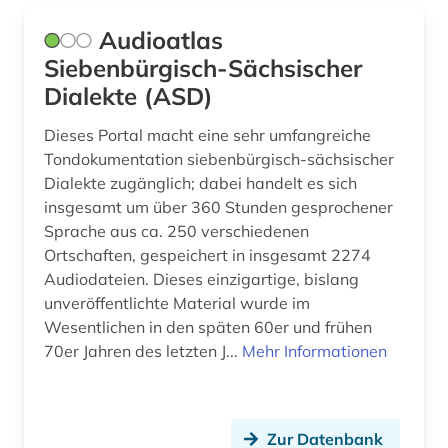
gustave (1)
Audioatlas
Siebenbürgisch-Sächsischer
handschrift (1)
Dialekte (ASD)
hennin (1)
Dieses Portal macht eine sehr umfangreiche
hispanistik (60)
Tondokumentation siebenbürgisch-sächsischer
Dialekte zugänglich; dabei handelt es sich
hispanoamerikanisch (1)
insgesamt um über 360 Stunden gesprochener
historische sprachwissenschaft (1)
Sprache aus ca. 250 verschiedenen
Ortschaften, gespeichert in insgesamt 2274
hochschulschrift (1)
Audiodateien. Dieses einzigartige, bislang
unveröffentlichte Material wurde im
honoré de (1)
Wesentlichen in den späten 60er und frühen
hugo (1)
70er Jahren des letzten J...
Mehr Informationen
humanismus (1)
iberische halbinsel (1)
Zur Datenbank