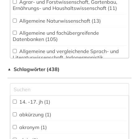
Agrar- und Forstwissenschaft, Gartenbau,
Ernährungs- und Haushaltswissenschaft (11)
Allgemeine Naturwissenschaft (13)
Allgemeine und fachübergreifende
Datenbanken (105)
Allgemeine und vergleichende Sprach- und
Literaturwissenschaft. Indogermanistik.
Außereuropäische Sprachen und Literaturen (63)
Schlagwörter (438)
▲
Anglistik. Amerikanistik (66)
Archäologie (12)
Architektur, Bauingenieur- und
14. -17. jh (1)
Vermessungswesen (14)
abkürzung (1)
Biologie, Biotechnologie (13)
akronym (1)
Buch- und Bibliothekswesen,
Informationswissenschaft (15)