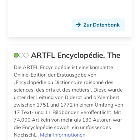
frankreich (21)
frankreich <nord> (1)
Zur Datenbank
frankreich zeitung (1)
französisch (36)
ARTFL Encyclopédie, The
französische revolution (1)
Die ARTFL Encyclopédie ist eine komplette
französischer bibliothekenverbund (1)
Online-Edition der Erstausgabe von
„Encyclopédie ou Dictionnaire raisonné des
französisches sprachgebiet (1)
sciences, des arts et des metiers”. Diese wurde
unter der Leitung von Diderot und d’Alembert
frauenforschung (1)
zwischen 1751 und 1772 in einem Umfang von
17 Text- und 11 Bildbänden veröffentlicht. Mit
freie plattform (1)
74.000 Artikeln von mehr als 130 Autoren war
fremdsprache (3)
die Encyclopédie sowohl ein umfassendes
Nachschl...
Mehr Informationen
fremdwort (1)