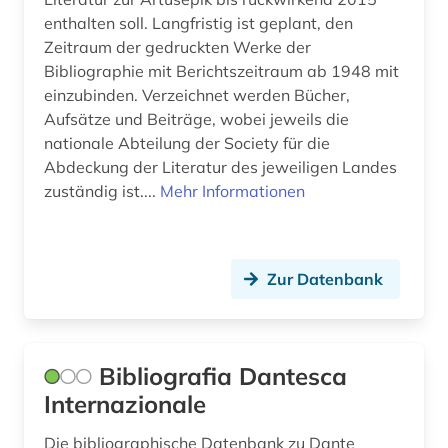
mediävistik (1)
enthalten soll. Langfristig ist geplant, den
mersch (1)
Zeitraum der gedruckten Werke der
Bibliographie mit Berichtszeitraum ab 1948 mit
mexiko (4)
einzubinden. Verzeichnet werden Bücher,
Aufsätze und Beiträge, wobei jeweils die
michel (1)
nationale Abteilung der Society für die
Abdeckung der Literatur des jeweiligen Landes
migration (1)
zuständig ist....
Mehr Informationen
minderheitensprachen (1)
mittelalter (4)
Zur Datenbank
mittelamerika (1)
mittelfranzösisch (1)
Bibliografia Dantesca
mittellatein (1)
Internazionale
monographien (1)
Die bibliographische Datenbank zu Dante