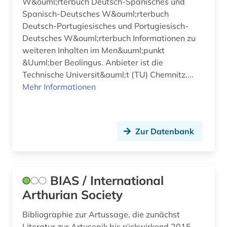
luxemburg (2)
W&ouml;rterbuch Deutsch-Spanisches und
Spanisch-Deutsches W&ouml;rterbuch
luxemburger literaturarchiv (1)
Deutsch-Portugiesisches und Portugiesisch-
Deutsches W&ouml;rterbuch Informationen zu
luxemburgforschung (1)
weiteren Inhalten im Men&uuml;punkt
&Uuml;ber Beolingus. Anbieter ist die
länderkunde (1)
Technische Universit&auml;t (TU) Chemnitz....
ländername (1)
Mehr Informationen
madame bovary (1)
madrid (2)
Zur Datenbank
mandarin (1)
marketing (1)
BIAS / International
medienwissenschaft (36)
Arthurian Society
medizin (1)
Bibliographie zur Artussage, die zunächst
Literatur zur Artusepik bis rückwirkend 2015