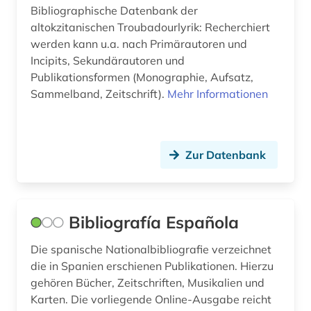
nationalkonvent (1)
Bibliographische Datenbank der
altokzitanischen Troubadourlyrik: Recherchiert
nationalstaat (1)
werden kann u.a. nach Primärautoren und
Incipits, Sekundärautoren und
naturwissenschaft und technik
Publikationsformen (Monographie, Aufsatz,
&lt;unterrichtsfach&gt; (1)
Sammelband, Zeitschrift).
Mehr Informationen
naturwissenschaften (5)
neologismus (1)
Zur Datenbank
neuerwerbung (1)
niederlande (1)
Bibliografía Española
niederlandeforschung (1)
niederlandistik (2)
Die spanische Nationalbibliografie verzeichnet
die in Spanien erschienen Publikationen. Hierzu
niederländisch (4)
gehören Bücher, Zeitschriften, Musikalien und
Karten. Die vorliegende Online-Ausgabe reicht
nordamerika (1)