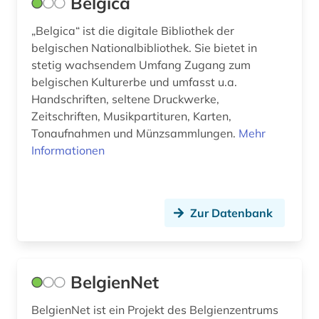
Belgica
kulturerbe (1)
„Belgica“ ist die digitale Bibliothek der
belgischen Nationalbibliothek. Sie bietet in
kulturgeschichte (1)
stetig wachsendem Umfang Zugang zum
belgischen Kulturerbe und umfasst u.a.
kulturwissenschaften (53)
Handschriften, seltene Druckwerke,
kunst (1)
Zeitschriften, Musikpartituren, Karten,
Tonaufnahmen und Münzsammlungen.
Mehr
kunstmusik (1)
Informationen
ladinisch (1)
landeskunde (35)
Zur Datenbank
latein (3)
lateinamerika (13)
BelgienNet
lateinamerikaforschung (1)
BelgienNet ist ein Projekt des Belgienzentrums
lehrer (1)