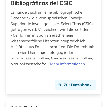
Bibliográficas del CSIC
kommentar (1)
Es handelt sich um eine bibliographische
Datenbank, die vom spanischen Consejo
kommunikationswissenschaft (2)
Superior de Investigaciones Scientíficas (CSIC)
komponist (1)
getragen wird. Verzeichnet wird die seit den
70er Jahren in Spanien erschienene
konkordanz (1)
wissenschaftliche Literatur, hauptsächlich
Aufsätze aus Fachzeitschriften. Die Datenbank
korpus (5)
ist in vier Themengebiete gegliedert:
korpus (8)
Sozialwissenschaften, Geisteswissenschaften,
Naturwissenschafte...
Mehr Informationen
korpus <linguistik> (2)
kreolische sprachen (1)
Zur Datenbank
kritische ausgabe (2)
kuenste (1)
kultur (4)