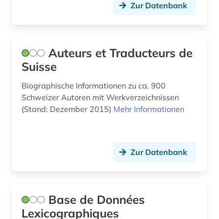
Zur Datenbank
italienisch (26)
italienische dialekte (1)
Auteurs et Traducteurs de
japanisch (3)
Suisse
jiddisch (1)
Biographische Informationen zu ca. 900
judenverfolgung (1)
Schweizer Autoren mit Werkverzeichnissen
(Stand: Dezember 2015)
Mehr Informationen
jugendliteratur (1)
kaiser (1)
Zur Datenbank
kalabresisch (1)
kanada (1)
karibik (4)
Base de Données
Lexicographiques
karte (1)