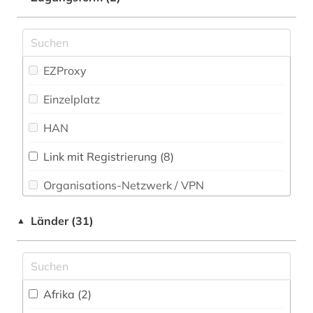
artikel (1)
Pädagogik (19)
artusepik (2)
Philosophie (25)
aruba (1)
EZProxy
Physik (12)
aufsatz (1)
Einzelplatz
Politologie (23)
aussprache (3)
HAN
Pressemedien (13)
autobiografie (1)
Link mit Registrierung (8)
Psychologie (23)
autor (2)
Organisations-Netzwerk / VPN
Rechtswissenschaft (15)
balkanromanistik (9)
Shibboleth (1)
Länder (31)
▲
Romanistik (269)
balzac (1)
Zugriff vor Ort
Slavistik (43)
baskenland (1)
Soziologie (26)
belgien (3)
Afrika (2)
Sport (12)