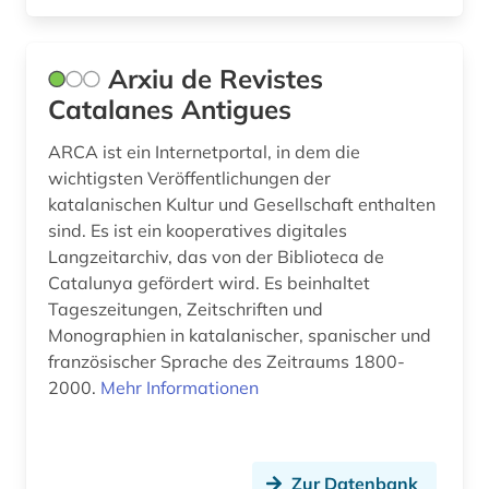
gelehrtenkorrespondenz (1)
germanistik (3)
Arxiu de Revistes
Catalanes Antigues
geschichte (14)
ARCA ist ein Internetportal, in dem die
geschichte &lt;1550-1921&gt; (1)
wichtigsten Veröffentlichungen der
geschichte 1300-1600 (1)
katalanischen Kultur und Gesellschaft enthalten
sind. Es ist ein kooperatives digitales
geschichte 1450-1912 (1)
Langzeitarchiv, das von der Biblioteca de
Catalunya gefördert wird. Es beinhaltet
geschichte 1600-1700 (1)
Tageszeitungen, Zeitschriften und
geschichte 1606-1935 (1)
Monographien in katalanischer, spanischer und
französischer Sprache des Zeitraums 1800-
geschichte 1751-1772 (1)
2000.
Mehr Informationen
geschichte 1789-1960 (1)
geschichte 1790-1920 (1)
Zur Datenbank