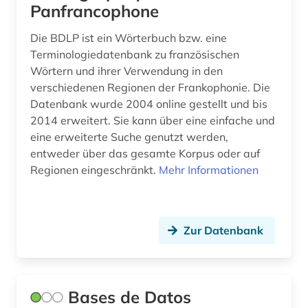
Panfrancophone
katalanien (1)
Die BDLP ist ein Wörterbuch bzw. eine
katalanisch (1)
Terminologiedatenbank zu französischen
Wörtern und ihrer Verwendung in den
katalanistik (1)
verschiedenen Regionen der Frankophonie. Die
Datenbank wurde 2004 online gestellt und bis
katalog (5)
2014 erweitert. Sie kann über eine einfache und
katalonien (2)
eine erweiterte Suche genutzt werden,
entweder über das gesamte Korpus oder auf
katholische kirche (1)
Regionen eingeschränkt.
Mehr Informationen
katholische kirche. sancta sedes (1)
kinderliteratur (1)
Zur Datenbank
kino (2)
klassische philologie (1)
Bases de Datos
kognitive linguistik (1)