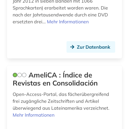
Jahr 2012 in sieben Bänden mit 1066
edition (1)
Sprachkarten) erarbeitet worden waren. Die
nach der Jahrtausendwende durch eine DVD
elektronische bibliothek (4)
ersetzten drei...
Mehr Informationen
elektronische ressource (1)
elektronische zeitschrift (8)
Zur Datenbank
elektronisches buch (16)
elektronisches publizieren (1)
AmeliCA : Índice de
elvish (1)
Revistas en Consolidación
englisch (15)
Open-Access-Portal, das fächerübergreifend
frei zugängliche Zeitschriften und Artikel
enzyklopädie (4)
überwiegend aus Lateinamerika verzeichnet.
erlebnisbericht (1)
Mehr Informationen
erzieher (1)