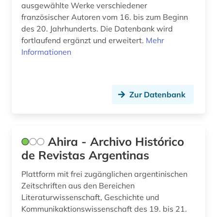
ausgewählte Werke verschiedener
bündnerromanisch (1)
Schweden (1)
französischer Autoren vom 16. bis zum Beginn
des 20. Jahrhunderts. Die Datenbank wird
calderón (1)
Schweiz (7)
fortlaufend ergänzt und erweitert.
Mehr
calderón de la barca, pedro | schriftsteller;
Slowakei (1)
Informationen
geistlicher; dramatiker; librettist; lyriker;
schriftsteller (1)
Spanien (37)
carl de (1)
Suedamerika (20)
Zur Datenbank
chemie (3)
USA (1)
chinesisch (5)
Ungarn (1)
Ahira - Archivo Histórico
chrétien de troyes (1)
Vatikanstadt (1)
de Revistas Argentinas
comédie française (1)
Plattform mit frei zugänglichen argentinischen
Zeitschriften aus den Bereichen
dante (3)
Literaturwissenschaft, Geschichte und
dante alighieri (1)
Kommunikaktionswissenschaft des 19. bis 21.