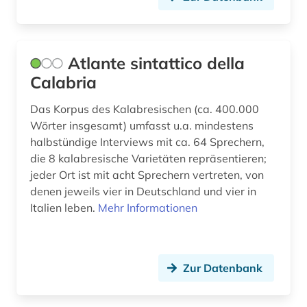
geschichte 1807-1929 (1)
geschichte 1918-1959 (1)
Atlante sintattico della
geschichte 1930 - (1)
Calabria
geschichte anfänge – 1226 (1)
Das Korpus des Kalabresischen (ca. 400.000
Wörter insgesamt) umfasst u.a. mindestens
geschichte der philologie (1)
halbstündige Interviews mit ca. 64 Sprechern,
geschichte der romanistik (1)
die 8 kalabresische Varietäten repräsentieren;
jeder Ort ist mit acht Sprechern vertreten, von
geschichtswissenschaft (1)
denen jeweils vier in Deutschland und vier in
Italien leben.
Mehr Informationen
gesellschaft (1)
giovanni (1)
grammatik (4)
Zur Datenbank
griechisch (3)