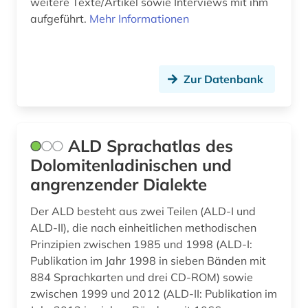
weitere Texte/Artikel sowie Interviews mit ihm
dissertation (2)
aufgeführt.
Mehr Informationen
divina commedia (1)
dokumentation (1)
Zur Datenbank
dolmetschen (1)
drama (4)
ALD Sprachatlas des
dresden (1)
Dolomitenladinischen und
angrenzender Dialekte
drittes reich (1)
Der ALD besteht aus zwei Teilen (ALD-I und
druckgraphik (1)
ALD-II), die nach einheitlichen methodischen
druckwerk (2)
Prinzipien zwischen 1985 und 1998 (ALD-I:
Publikation im Jahr 1998 in sieben Bänden mit
dänisch (3)
884 Sprachkarten und drei CD-ROM) sowie
zwischen 1999 und 2012 (ALD-II: Publikation im
e-learning (1)