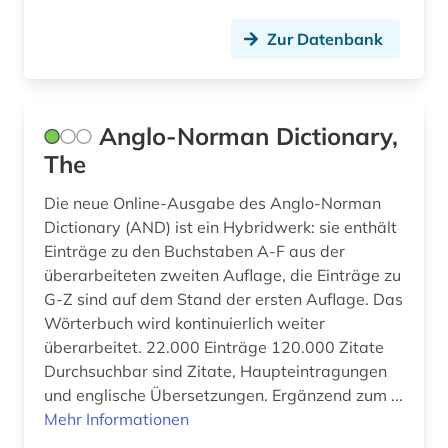
ethnologie (1)
Zur Datenbank
etymologie (3)
europa (2)
Anglo-Norman Dictionary,
fachdidaktik (15)
The
fachgeschichte (2)
Die neue Online-Ausgabe des Anglo-Norman
Dictionary (AND) ist ein Hybridwerk: sie enthält
fachliteratur (1)
Einträge zu den Buchstaben A-F aus der
fachportal (2)
überarbeiteten zweiten Auflage, die Einträge zu
G-Z sind auf dem Stand der ersten Auflage. Das
fernando pessoa (1)
Wörterbuch wird kontinuierlich weiter
überarbeitet. 22.000 Einträge 120.000 Zitate
fernsehen (2)
Durchsuchbar sind Zitate, Haupteintragungen
und englische Übersetzungen. Ergänzend zum ...
film (4)
Mehr Informationen
filmgeschichte (1)