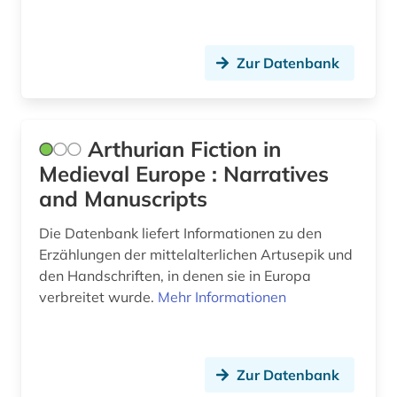
förderpreis für deutsche wissenschaftler im g.
w. leibniz-programm (1)
Zur Datenbank
fürstliche bibliothek corvey (1)
gabriel (1)
Arthurian Fiction in
galicien (2)
Medieval Europe : Narratives
galicisch-portugiesisch (1)
and Manuscripts
galloromanisch (1)
Die Datenbank liefert Informationen zu den
Erzählungen der mittelalterlichen Artusepik und
galloromanistik (64)
den Handschriften, in denen sie in Europa
verbreitet wurde.
Mehr Informationen
garcía márquez (1)
gedenktag (1)
geisteswissenschaften (13)
Zur Datenbank