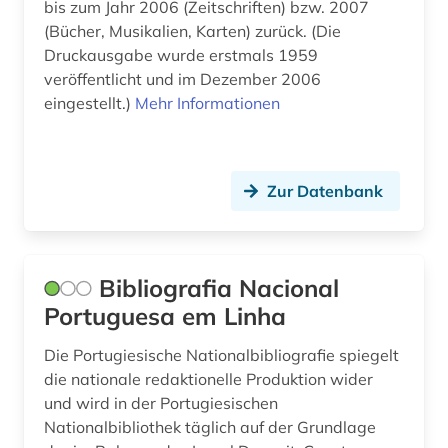
bis zum Jahr 2006 (Zeitschriften) bzw. 2007
(Bücher, Musikalien, Karten) zurück. (Die
norwegisch (2)
Druckausgabe wurde erstmals 1959
online-publikation (1)
veröffentlicht und im Dezember 2006
eingestellt.)
Mehr Informationen
online-ressource (2)
open access (2)
Zur Datenbank
open data (1)
open science (1)
oper (1)
Bibliografia Nacional
Portuguesa em Linha
oral history (1)
Die Portugiesische Nationalbibliografie spiegelt
orthografie (1)
die nationale redaktionelle Produktion wider
orthographie (2)
und wird in der Portugiesischen
Nationalbibliothek täglich auf der Grundlage
ortsname (3)