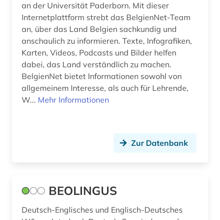
an der Universität Paderborn. Mit dieser
Internetplattform strebt das BelgienNet-Team
lemma (1)
an, über das Land Belgien sachkundig und
lexikologie (1)
anschaulich zu informieren. Texte, Infografiken,
Karten, Videos, Podcasts und Bilder helfen
lexikon (6)
dabei, das Land verständlich zu machen.
BelgienNet bietet Informationen sowohl von
librettist (1)
allgemeinem Interesse, als auch für Lehrende,
W...
Mehr Informationen
linguistik (13)
literatur (21)
literaturgeschichte (2)
Zur Datenbank
literaturwissenschaft (79)
lothringen (1)
BEOLINGUS
lusitanistik (28)
Deutsch-Englisches und Englisch-Deutsches