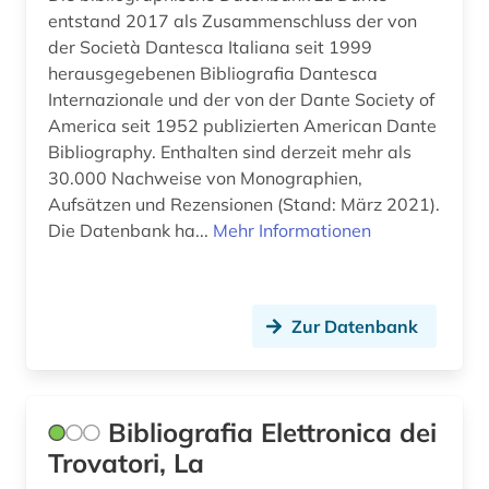
morphologie (1)
entstand 2017 als Zusammenschluss der von
der Società Dantesca Italiana seit 1999
mundart (1)
herausgegebenen Bibliografia Dantesca
museum (1)
Internazionale und der von der Dante Society of
America seit 1952 publizierten American Dante
musik (2)
Bibliography. Enthalten sind derzeit mehr als
30.000 Nachweise von Monographien,
musikwissenschaft (1)
Aufsätzen und Rezensionen (Stand: März 2021).
Die Datenbank ha...
Mehr Informationen
muße (1)
märchen (1)
nachschlagewerk (5)
Zur Datenbank
napoléon iii. (1)
nationalbibliografie (5)
Bibliografia Elettronica dei
nationalbibliothek (2)
Trovatori, La