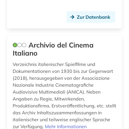
finnisch (1)
Zur Datenbank
flaubert (1)
florenz (1)
Archivio del Cinema
forschung (1)
Italiano
forschungsdaten (1)
Verzeichnis italienischer Spielfilme und
forschungsprojekt (1)
Dokumentationen von 1930 bis zur Gegenwart
(2018), herausgegeben von der Associazione
forschungsreise (1)
Nazionale Industrie Cinematografiche
foto (1)
Audiovisive Multimediali (ANICA). Neben
Angaben zu Regie, Mitwirkenden,
fotografie (2)
Produktionsfirma, Erstveröffentlichung, etc. stellt
das Archiv Inhaltszusammenfassungen in
frankokanadisch (2)
italienischer und teilweise englischer Sprache
zur Verfügung.
Mehr Informationen
frankophonie (1)