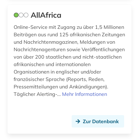
filmwissenschaft (2)
AllAfrica
finanzpolitik (1)
Online-Service mit Zugang zu über 1,5 Millionen
finanzwirtschaft (2)
Beiträgen aus rund 125 afrikanischen Zeitungen
finanzwissenschaft (1)
und Nachrichtenmagazinen, Meldungen von
Nachrichtenagenturen sowie Veröffentlichungen
findbuch (1)
von über 200 staatlichen und nicht-staatlichen
afrikanischen und internationalen
finnland (1)
Organisationen in englischer und/oder
flandern <belgien> (1)
französischer Sprache (Reports, Reden,
Pressemitteilungen und Ankündigungen).
flucht (1)
Täglicher Alerting-...
Mehr Informationen
flugblatt (1)
flugschrift (1)
Zur Datenbank
flämische bewegung (1)