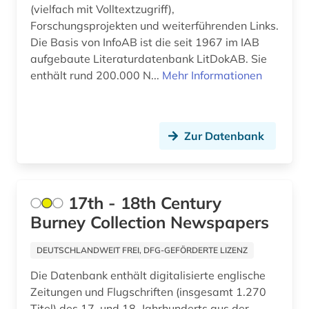
bayern. bayerisches staatsministerium für
(vielfach mit Volltextzugriff),
wissenschaft und kunst (1)
Norwegen (4)
Forschungsprojekten und weiterführenden Links.
Die Basis von InfoAB ist die seit 1967 im IAB
behörde (1)
Oesterreich (7)
aufgebaute Literaturdatenbank LitDokAB. Sie
belarus (4)
enthält rund 200.000 N...
Mehr Informationen
Osmanisches Reich (1)
belgien (4)
Ostasien (7)
berlin (4)
Zur Datenbank
Osteuropa (18)
beruf (1)
Ostmitteleuropa (8)
berufliche arbeit (1)
Palaestina (3)
17th - 18th Century
berufsforschung (2)
Burney Collection Newspapers
Polen (9)
beschäftigung (1)
Portugal (2)
DEUTSCHLANDWEIT FREI, DFG-GEFÖRDERTE LIZENZ
bestand (1)
Die Datenbank enthält digitalisierte englische
Rheinland-Pfalz (2)
Zeitungen und Flugschriften (insgesamt 1.270
betrieb (1)
Rumänien (3)
Titel) des 17. und 18. Jahrhunderts aus der