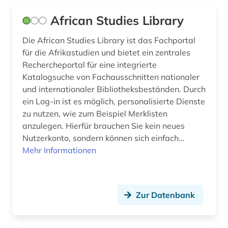
ethnische gruppe (1)
African Studies Library
ethnische identität (1)
Die African Studies Library ist das Fachportal
für die Afrikastudien und bietet ein zentrales
ethnizität (1)
Rechercheportal für eine integrierte
Katalogsuche von Fachausschnitten nationaler
ethnologie (1)
und internationaler Bibliotheksbeständen. Durch
etudes africaines (1)
ein Log-in ist es möglich, personalisierte Dienste
zu nutzen, wie zum Beispiel Merklisten
eu (4)
anzulegen. Hierfür brauchen Sie kein neues
Nutzerkonto, sondern können sich einfach...
eu-mitgliedsstaaten (1)
Mehr Informationen
eu-recht (1)
euromaidan (1)
Zur Datenbank
europa (16)
europarat (1)