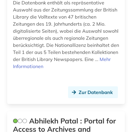
bildung (3)
Die Datenbank enthält als repräsentative
Auswahl aus der Zeitungssammlung der British
Spanien (2)
bildungsforschung (2)
Library die Volltexte von 47 britischen
Zeitungen des 19. Jahrhunderts (ca. 2 Mio.
Suedamerika (13)
bildungspolitik (2)
digitalisierte Seiten), wobei die Auswahl sowohl
Suedasien (5)
überregionale als auch regionale Zeitungen
binnenvertriebener (1)
berücksichtigt. Die Nationallizenz beinhaltet den
Suedostasien (5)
biografie (5)
Teil 1 der aus 5 Teilen bestehenden Kollektionen
der British Library Newspapers. Eine ...
Mehr
Suedosteuropa (10)
biographie (5)
Informationen
Thueringen (3)
biologie (2)
Tschechische Republik (3)
bosnien und herzegowina (1)
Zur Datenbank
Tuerkei (3)
botanik (2)
USA (30)
branchenberichte (1)
Abhilekh Patal : Portal for
Ukraine (15)
brandenburg (2)
Access to Archives and