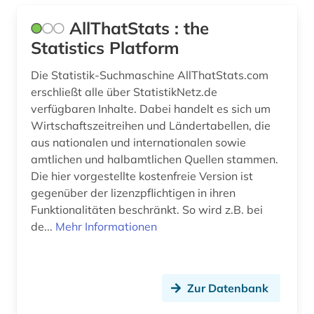
flüchtling (1)
AllThatStats : the
flüchtlingshilfe (1)
Statistics Platform
flüchtlingspolitik (1)
Die Statistik-Suchmaschine AllThatStats.com
erschließt alle über StatistikNetz.de
forschung (1)
verfügbaren Inhalte. Dabei handelt es sich um
forschungsbibliothek (1)
Wirtschaftszeitreihen und Ländertabellen, die
aus nationalen und internationalen sowie
forschungsdaten (2)
amtlichen und halbamtlichen Quellen stammen.
Die hier vorgestellte kostenfreie Version ist
forschungsdatenzentrum (2)
gegenüber der lizenzpflichtigen in ihren
foto (1)
Funktionalitäten beschränkt. So wird z.B. bei
de...
Mehr Informationen
fotografie (1)
fraktion (1)
Zur Datenbank
frankfurter allgemeine (1)