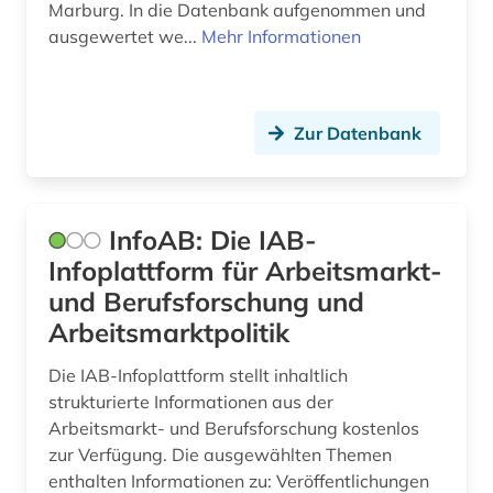
Marburg. In die Datenbank aufgenommen und
baden-württemberg (3)
Litauen (5)
ausgewertet we...
Mehr Informationen
balkan (1)
Luxemburg (2)
barbosa (1)
Makedonien (3)
Zur Datenbank
bayerische staatsbibliothek (1)
Mecklenburg-Vorpommern (4)
bayern (7)
Mittelamerika (6)
InfoAB: Die IAB-
bayern. bayerische staatsregierung (2)
Moldawien (4)
Infoplattform für Arbeitsmarkt-
und Berufsforschung und
bayern. bayerisches staatsministerium der
Montenegro (4)
finanzen (1)
Arbeitsmarktpolitik
Niederlande (8)
bayern. bayerisches staatsministerium der
Die IAB-Infoplattform stellt inhaltlich
justiz (1)
Niedersachsen (3)
strukturierte Informationen aus der
Arbeitsmarkt- und Berufsforschung kostenlos
bayern. bayerisches staatsministerium für
Nordamerika (2)
unterricht und kultus (1)
zur Verfügung. Die ausgewählten Themen
enthalten Informationen zu: Veröffentlichungen
Nordrhein-Westfalen (4)