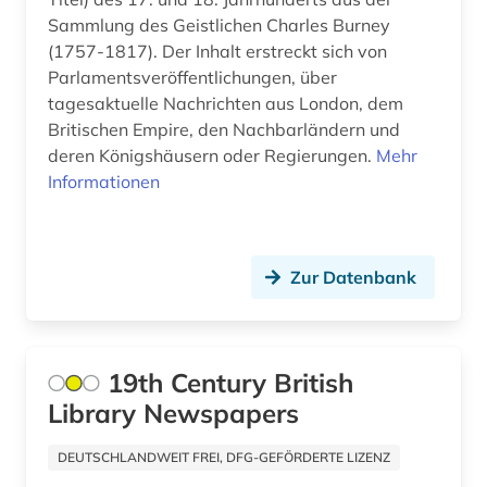
Sammlung des Geistlichen Charles Burney
bevölkerung (1)
Russland, Sowjetunion (47)
(1757-1817). Der Inhalt erstreckt sich von
bevölkerungsumfrage (1)
Parlamentsveröffentlichungen, über
Saarland (2)
tagesaktuelle Nachrichten aus London, dem
bezirk unterfranken mandatsträger
Britischen Empire, den Nachbarländern und
Sachsen (2)
geschichte 1829 (1)
deren Königshäusern oder Regierungen.
Mehr
Sachsen-Anhalt (2)
Informationen
bibliografie (15)
Schleswig-Holstein (2)
bibliographie (7)
Schweden (4)
bibliotheksbestand (1)
Zur Datenbank
Schweiz (7)
bibliothekskatalog (2)
Serbien (4)
biblische studien (1)
19th Century British
Skandinavien (2)
bilanz (1)
Library Newspapers
Slowakei (3)
bilddatenbank (2)
DEUTSCHLANDWEIT FREI, DFG-GEFÖRDERTE LIZENZ
Slowenien (4)