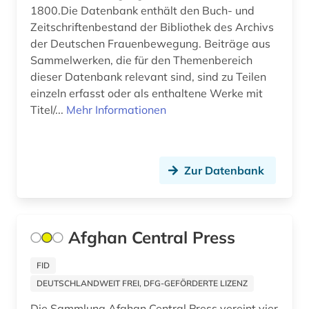
1800.Die Datenbank enthält den Buch- und
Zeitschriftenbestand der Bibliothek des Archivs
deutschland (bundesrepublik) (1)
der Deutschen Frauenbewegung. Beiträge aus
deutschland (ddr) (5)
Sammelwerken, die für den Themenbereich
dieser Datenbank relevant sind, sind zu Teilen
deutschland (ddr). ministerium für
einzeln erfasst oder als enthaltene Werke mit
staatssicherheit (1)
Titel/...
Mehr Informationen
deutschland <ddr> (1)
deutschland <deutsches reich> (1)
Zur Datenbank
deutschland <sowjetische zone> (1)
deutschland bundestag (1)
Afghan Central Press
deutschland. bundesrat (1)
deutschland. deutscher bundestag (1)
FID
DEUTSCHLANDWEIT FREI, DFG-GEFÖRDERTE LIZENZ
deutschland. finanzministerium (1)
Die Sammlung Afghan Central Press vereint vier