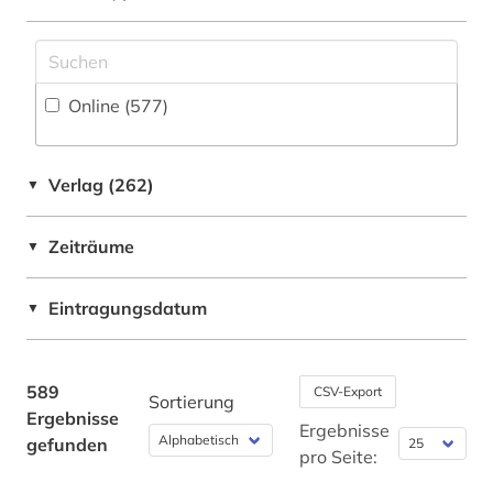
arbeitslosigkeit (1)
Baltikum (3)
arbeitsmarkt (1)
Bayern (9)
Online (577
)
arbeitsmarktforschung (2)
Belarus (12)
arbeitsmarktpolitik (1)
Belgien (6)
Verlag (262)
▼
archiv (5)
Berlin (2)
Zeiträume
▼
archivbestand (1)
Bosnien-Herzegowina (5)
archäologie (1)
Brandenburg (3)
Eintragungsdatum
▼
arktis (1)
Bremen (2)
armenien (4)
Bulgarien (4)
589
CSV-Export
Sortierung
Ergebnisse
aserbaidschan (1)
China (6)
Ergebnisse
gefunden
pro Seite:
asiatische studien (1)
Daenemark (3)