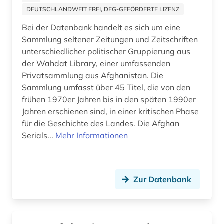
DEUTSCHLANDWEIT FREI, DFG-GEFÖRDERTE LIZENZ
dokument (2)
Bei der Datenbank handelt es sich um eine
dokumentation (7)
Sammlung seltener Zeitungen und Zeitschriften
unterschiedlicher politischer Gruppierung aus
dokumentenserver (2)
der Wahdat Library, einer umfassenden
donezk (ukraine) (1)
Privatsammlung aus Afghanistan. Die
Sammlung umfasst über 45 Titel, die von den
dritte welt (1)
frühen 1970er Jahren bis in den späten 1990er
Jahren erschienen sind, in einer kritischen Phase
drittes reich (4)
für die Geschichte des Landes. Die Afghan
druckgraphik (1)
Serials...
Mehr Informationen
dynastie (1)
dänemark (3)
Zur Datenbank
e-book (1)
e-learning (1)