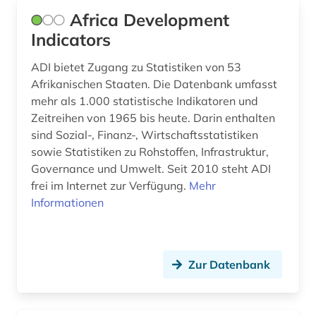
Africa Development
energieforschung (1)
Indicators
energieressourcen und -politik (1)
ADI bietet Zugang zu Statistiken von 53
engels (1)
Afrikanischen Staaten. Die Datenbank umfasst
mehr als 1.000 statistische Indikatoren und
england (1)
Zeitreihen von 1965 bis heute. Darin enthalten
sind Sozial-, Finanz-, Wirtschaftsstatistiken
englisch (1)
sowie Statistiken zu Rohstoffen, Infrastruktur,
enthüllungsjournalismus (1)
Governance und Umwelt. Seit 2010 steht ADI
frei im Internet zur Verfügung.
Mehr
entwicklung (4)
Informationen
entwicklungen (1)
entwicklungsforschung (3)
Zur Datenbank
entwicklungshilfe (3)
entwicklungsländer (7)