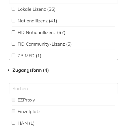
amerika (2)
Zeitungs-, Zeitschriftenbibliographie (9
)
Lokale Lizenz (55)
Militärwissenschaft (9)
amtliche publikation (1)
Nationallizenz (41)
Musikwissenschaft (24)
amts- und regierungsdokumente (1)
FID Nationallizenz (67)
Natur- und Umweltschutz (28)
amtsblatt (3)
FID Community-Lizenz (5)
Pädagogik (52)
amtsdrucke (1)
ZB MED (1)
Philosophie (59)
amtsdrucksache (13)
Physik (21)
Zugangsform (4)
▲
anarchismus (2)
Politologie (589)
anarchist (1)
Pressemedien (35)
anglistik (1)
EZProxy
Psychologie (50)
antarktis (1)
Einzelplatz
Rechtswissenschaft (127)
anthropologie (2)
HAN (1)