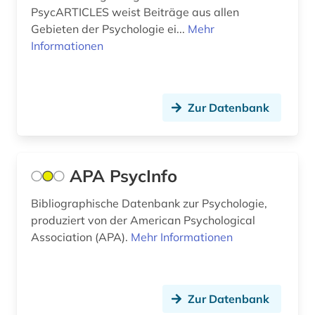
PsycARTICLES weist Beiträge aus allen
film (2)
Gebieten der Psychologie ei...
Mehr
Informationen
filmwissenschaft (2)
finance (1)
Zur Datenbank
finanzwirtschaft (4)
finanzwissenschaft (1)
forschung (1)
APA PsycInfo
forstwissenschaft (1)
Bibliographische Datenbank zur Psychologie,
produziert von der American Psychological
fortschrittsbericht (1)
Association (APA).
Mehr Informationen
fotografie (1)
französische revolution (1)
Zur Datenbank
frauen (1)