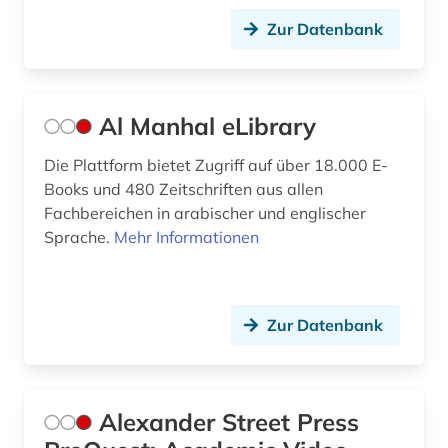
duale oberschule (1)
Zur Datenbank
dänisch-hallesche mission in tranquebar (1)
e-book (2)
Al Manhal eLibrary
e-learning (8)
Die Plattform bietet Zugriff auf über 18.000 E-
e-teaching (1)
Books und 480 Zeitschriften aus allen
economy (1)
Fachbereichen in arabischer und englischer
Sprache.
Mehr Informationen
einführung (1)
elearning (1)
Zur Datenbank
elektronische zeitschrift (11)
elektronisches buch (62)
elementarbildung (1)
Alexander Street Press