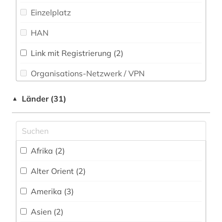
ausbildung (3)
Einzelplatz
Psychologie (122)
ausbildungsförderung (2)
HAN
Rechtswissenschaft (67)
auslandsschulden (2)
Link mit Registrierung (2)
Romanistik (36)
außerschulische bildung (2)
Organisations-Netzwerk / VPN
Slavistik (27)
baden-württemberg (2)
Shibboleth
Länder (31)
▲
Soziologie (152)
basteln (1)
Zugriff vor Ort
Sport (33)
bayern (2)
Statistik (3)
bayern schulrecht (1)
Afrika (2)
Technik (32)
beeinträchtigung (1)
Alter Orient (2)
Theologie und Religionswissenschaften (59)
behindertenarbeit (2)
Amerika (3)
Tiermedizin (1)
behindertenpädagogik (2)
Asien (2)
Werkstoffwissenschaften und