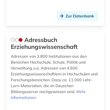
demographie (5)
Zur Datenbank
demokratie (1)
demokratische bildung (2)
Adressbuch
demoskopie (1)
Erziehungswissenschaft
design (3)
Adressen von 3.800 Institutionen aus den
dessau (1)
Bereichen Hochschule, Schule, Politik und
Verwaltung u.a. Adressen von 4.600
deutsches sprachgebiet (1)
Erziehungswissenschaftlern in Hochschulen und
deutschland (19)
Forschungsbereichen. Dazu ca. 11.000 Lehr-
Lern-Materialien, die im Deuschen
didaktik (10)
Bildungsserver nachgewiesen sind.
Mehr
Informationen
didaktik der naturwissenschaften (1)
dienstleistung (4)