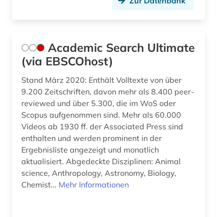
Zur Datenbank
biographie (3)
biographistik (1)
Academic Search Ultimate
biologie (3)
(via EBSCOhost)
biologischer landbau (1)
Stand März 2020: Enthält Volltexte von über
9.200 Zeitschriften, davon mehr als 8.400 peer-
biowissenschaften (1)
reviewed und über 5.300, die im WoS oder
book e (1)
Scopus aufgenommen sind. Mehr als 60.000
Videos ab 1930 ff. der Associated Press sind
botanik (1)
enthalten und werden prominent in der
Ergebnisliste angezeigt und monatlich
brief (1)
aktualisiert. Abgedeckte Disziplinen: Animal
science, Anthropology, Astronomy, Biology,
buch (1)
Chemist...
Mehr Informationen
business (1)
bücher (1)