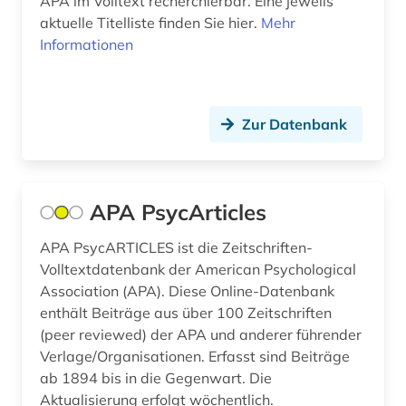
APA im Volltext recherchierbar. Eine jeweils
experimentelle archäologie (1)
aktuelle Titelliste finden Sie hier.
Mehr
Informationen
fachdidaktik (1)
fachoberschule (1)
fallstudiensammlung (1)
Zur Datenbank
familie (2)
familie und sozialwesen (1)
APA PsycArticles
familienrecht (1)
APA PsycARTICLES ist die Zeitschriften-
Volltextdatenbank der American Psychological
feminismus (2)
Association (APA). Diese Online-Datenbank
fernstudium (1)
enthält Beiträge aus über 100 Zeitschriften
(peer reviewed) der APA und anderer führender
fernunterricht (1)
Verlage/Organisationen. Erfasst sind Beiträge
ab 1894 bis in die Gegenwart. Die
fid erziehungswissenschaft und
Aktualisierung erfolgt wöchentlich.
bildungsforschung (1)