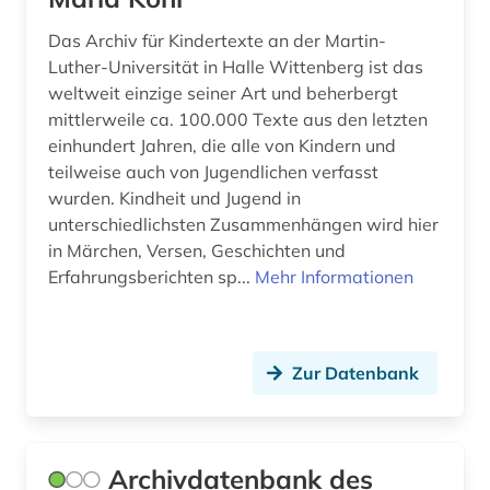
goethe (1)
Das Archiv für Kindertexte an der Martin-
grundschule (2)
Luther-Universität in Halle Wittenberg ist das
weltweit einzige seiner Art und beherbergt
grundschulunterricht (1)
mittlerweile ca. 100.000 Texte aus den letzten
gruppenspiel (1)
einhundert Jahren, die alle von Kindern und
teilweise auch von Jugendlichen verfasst
guangzhou (1)
wurden. Kindheit und Jugend in
unterschiedlichsten Zusammenhängen wird hier
gymnasium (3)
in Märchen, Versen, Geschichten und
Erfahrungsberichten sp...
Mehr Informationen
gymnasium philanthopinum (1)
handbuch (2)
handel (4)
Zur Datenbank
handicap (1)
hauptschule (2)
Archivdatenbank des