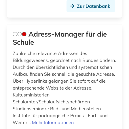
Zur Datenbank
chemie (12)
chemie fachdidaktik (1)
Adress-Manager für die
china (3)
Schule
coaching (1)
Zahlreiche relevante Adressen des
comic (1)
Bildungswesens, geordnet nach Bundesländern.
Durch den übersichtlichen und systematischen
computerspiele (1)
Aufbau finden Sie schnell die gesuchte Adresse.
computerunterstütztes lernen (1)
Über Hyperlinks gelangen Sie sofort auf die
entsprechende Website der Adresse.
curriculum (2)
Kultusministerien
Schulämter/Schulaufsichtsbehörden
daten (1)
Studienseminare Bild- und Medienstellen
Institute für pädagogische Praxis-, Fort- und
datenbank (1)
Weiter...
Mehr Informationen
datensammlung (2)