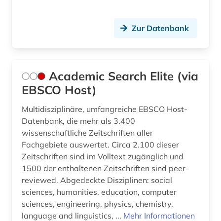
bibliothek (1)
Schweiz (2)
Zur Datenbank
bibliothekswissenschaften (2)
Slowakei (3)
biblische studien (1)
Suedostasien (1)
bildarchiv (1)
Academic Search Elite (via
Thueringen (1)
EBSCO Host)
bildliche darstellung (1)
USA (3)
Multidisziplinäre, umfangreiche EBSCO Host-
bildnis (1)
Datenbank, die mehr als 3.400
wissenschaftliche Zeitschriften aller
bildschirmspiel (1)
Fachgebiete auswertet. Circa 2.100 dieser
bildung (22)
Zeitschriften sind im Volltext zugänglich und
1500 der enthaltenen Zeitschriften sind peer-
bildung in der sozialarbeit (1)
reviewed. Abgedeckte Disziplinen: social
sciences, humanities, education, computer
bildungschancen (1)
sciences, engineering, physics, chemistry,
bildungsfinanzierung (1)
language and linguistics, ...
Mehr Informationen