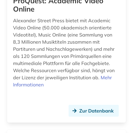
ProQuest: Academic Video
empirische pädagogik (1)
Online
englischunterricht (1)
Alexander Street Press bietet mit Academic
entscheidungsammlung (1)
Video Online (50.000 akademisch orientierte
Videotitel), Music Online (eine Sammlung von
entwicklung (3)
8,3 Millionen Musiktiteln zusammen mit
Partituren und Nachschlagewerken) und mehr
entwicklungsforschung (1)
als 120 Sammlungen von Primärquellen eine
entwicklungshilfe (1)
multimediale Plattform für alle Fachgebiete.
Welche Ressourcen verfügbar sind, hängt von
entwicklungsländer (2)
der Lizenz der jeweiligen Institution ab.
Mehr
Informationen
entwicklungspolitik (1)
entwicklungstheorie (1)
Zur Datenbank
entwicklungszusammenarbeit (2)
entwicklungsökonomie (1)