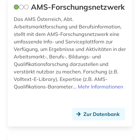
enzyklopädie (2)
AMS-Forschungsnetzwerk
ernst i. (1)
Das AMS Österreich, Abt.
Arbeitsmarktforschung und Berufsinformation,
ernährung (1)
stellt mit dem AMS-Forschungsnetzwerk eine
erwachsenenausbildung (1)
umfassende Info- und Serviceplattform zur
Verfügung, um Ergebnisse und Aktivitäten in der
erwachsenenbildung (10)
Arbeitsmarkt-, Berufs-, Bildungs- und
Qualifikationsforschung darzustellen und
erzieher (1)
verstärkt nutzbar zu machen. Forschung (z.B.
Volltext-E-Library), Expertise (z.B. AMS-
erziehung (13)
Qualifikations-Barometer...
Mehr Informationen
erziehungsiwssenschaft (1)
erziehungspraxis (1)
Zur Datenbank
erziehungswesen (1)
erziehungswissenschaft (23)