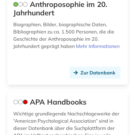
Anthroposophie im 20.
erziehungswissenschaften (7)
Jahrhundert
erzählen (1)
Biographien, Bilder, biographische Daten,
ethnologie (1)
Bibliographien zu ca. 1.500 Personen, die die
Geschichte der Anthroposophie im 20.
europa (3)
Jahrhundert geprägt haben
Mehr Informationen
europäische gemeinschaft (1)
europäische gemeinschaften (1)
Zur Datenbank
europäische geschichte (1)
europäische kultur (1)
APA Handbooks
europäische union (6)
Wichtige grundlegende Nachschlagewerke der
evaluation (1)
“American Psychological Association” sind in
evidenz-basierte medizin (1)
dieser Datenbank über die Suchplattform der