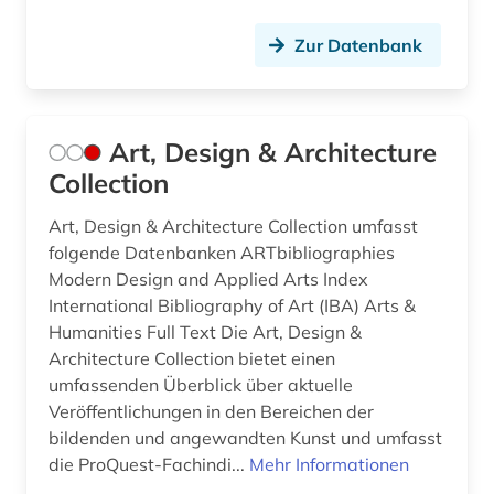
hochschulunterricht (3)
Zur Datenbank
hochschulwesen (2)
holocaust (1)
Art, Design & Architecture
hort (1)
Collection
humanitäre hilfe (1)
Art, Design & Architecture Collection umfasst
hörbuch (1)
folgende Datenbanken ARTbibliographies
Modern Design and Applied Arts Index
iea (1)
International Bibliography of Art (IBA) Arts &
Humanities Full Text Die Art, Design &
immigration (1)
Architecture Collection bietet einen
indien (1)
umfassenden Überblick über aktuelle
Veröffentlichungen in den Bereichen der
indikator (1)
bildenden und angewandten Kunst und umfasst
die ProQuest-Fachindi...
Mehr Informationen
indologie (1)