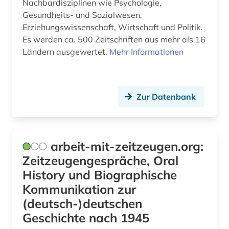
geowissenschaften (3)
Nachbardisziplinen wie Psychologie,
Gesundheits- und Sozialwesen,
gerichtsentscheidung (1)
Erziehungswissenschaft, Wirtschaft und Politik.
Es werden ca. 500 Zeitschriften aus mehr als 16
gerichtshof (1)
Ländern ausgewertet.
Mehr Informationen
germanistik (3)
gerontologie (2)
Zur Datenbank
geschichte (16)
geschichte 1900-2000 (1)
arbeit-mit-zeitzeugen.org:
geschichte 1945- (1)
Zeitzeugengespräche, Oral
geschichtsunterricht (1)
History und Biographische
Kommunikation zur
geschichtswissenschaft (1)
(deutsch-)deutschen
geschlechterforschung (2)
Geschichte nach 1945