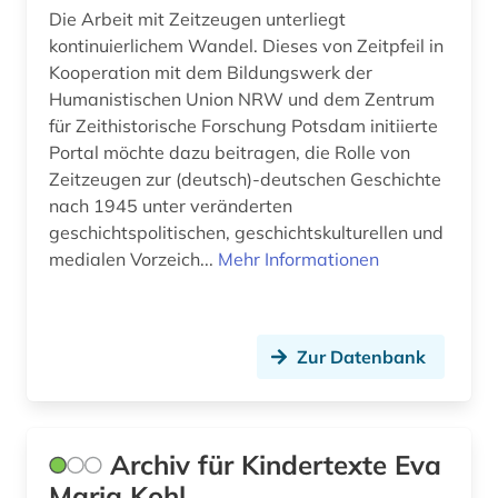
gesetz (2)
Die Arbeit mit Zeitzeugen unterliegt
kontinuierlichem Wandel. Dieses von Zeitpfeil in
gesetze (1)
Kooperation mit dem Bildungswerk der
gesundheit (4)
Humanistischen Union NRW und dem Zentrum
für Zeithistorische Forschung Potsdam initiierte
gesundheit &amp; ernährung (1)
Portal möchte dazu beitragen, die Rolle von
Zeitzeugen zur (deutsch)-deutschen Geschichte
gesundheitsberichterstattung (1)
nach 1945 unter veränderten
geschichtspolitischen, geschichtskulturellen und
gesundheitsindikator (2)
medialen Vorzeich...
Mehr Informationen
gesundheitswesen (5)
gewalt (2)
Zur Datenbank
gewalttätigkeit (1)
globales lernen (1)
Archiv für Kindertexte Eva
globalisierung (4)
Maria Kohl