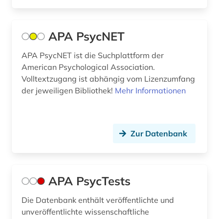
frauen- und geschlechterforschung (1)
APA PsycNET
frauenbewegung (2)
APA PsycNET ist die Suchplattform der
frauenforschung (4)
American Psychological Association.
frauengeschichte (1)
Volltextzugang ist abhängig vom Lizenzumfang
der jeweiligen Bibliothek!
Mehr Informationen
freie bildung (1)
freie wohlfahrtspflege (1)
Zur Datenbank
freilichtmuseum (1)
friedenserziehung (1)
APA PsycTests
fröbel (1)
frühförderung (1)
Die Datenbank enthält veröffentlichte und
unveröffentlichte wissenschaftliche
frühpädagogik (1)