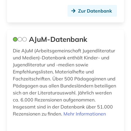
Zur Datenbank
dienstrecht (1)
digitales spiel (1)
discovery service (1)
AJuM-Datenbank
diskriminierung (1)
Die AJuM (Arbeitsgemeinschaft Jugendliteratur
und Medien)-Datenbank enthält Kinder- und
dissertation (2)
Jugendliteratur und -medien sowie
diversität (1)
Empfehlungslisten, Materialhefte und
Fachzeitschriften. Über 500 Pädagoginnen und
dokumentenserver (1)
Pädagogen aus allen Bundesländern beteiligen
sich an der Literaturauswahl. Jährlich werden
drittes reich (2)
ca. 6.000 Rezensionen aufgenommen.
Insgesamt sind in der Datenbank über 51.000
drogen (1)
Rezensionen zu finden.
Mehr Informationen
drogenmissbrauch (1)