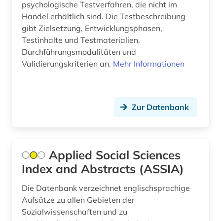
psychologische Testverfahren, die nicht im
Handel erhältlich sind. Die Testbeschreibung
förderung (1)
gibt Zielsetzung, Entwicklungsphasen,
Testinhalte und Testmaterialien,
förderungsprogramm (3)
Durchführungsmodalitäten und
gebärdensprache (1)
Validierungskriterien an.
Mehr Informationen
geisteswissenschaften (37)
gemeinschafts- und psychiatrische dienste (1)
Zur Datenbank
gender (3)
gender studies (3)
Applied Social Sciences
generative ki (1)
Index and Abstracts (ASSIA)
geografie (3)
Die Datenbank verzeichnet englischsprachige
Aufsätze zu allen Gebieten der
geographie (1)
Sozialwissenschaften und zu