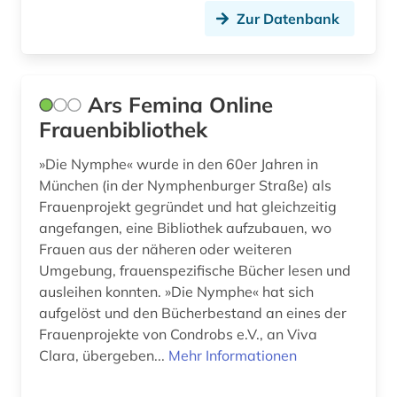
hochschul- und universitätswesen (1)
Zur Datenbank
hochschuldidaktik (5)
hochschule (8)
Ars Femina Online
hochschullehre (1)
Frauenbibliothek
hochschulmanagement (1)
»Die Nymphe« wurde in den 60er Jahren in
München (in der Nymphenburger Straße) als
hochschulorganisation (1)
Frauenprojekt gegründet und hat gleichzeitig
angefangen, eine Bibliothek aufzubauen, wo
hochschulpolitik (1)
Frauen aus der näheren oder weiteren
hochschulprofil (1)
Umgebung, frauenspezifische Bücher lesen und
ausleihen konnten. »Die Nymphe« hat sich
hochschulpädagogik (1)
aufgelöst und den Bücherbestand an eines der
Frauenprojekte von Condrobs e.V., an Viva
hochschulschrift (2)
Clara, übergeben...
Mehr Informationen
hochschulschriften (1)