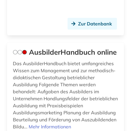
internet (1)
irak (1)
Zur Datenbank
islamische studien (1)
islamwissenschaft (1)
AusbilderHandbuch online
italien (1)
Das AusbilderHandbuch bietet umfangreiches
jahrbuch (4)
Wissen zum Management und zur methodisch-
didaktischen Gestaltung betrieblicher
jahresbericht (3)
Ausbildung Folgende Themen werden
japanologie (1)
behandelt: Aufgaben des Ausbilders im
Unternehmen Handlungsfelder der betrieblichen
judaica (1)
Ausbildung mit Praxisbeispielen
Ausbildungsmarketing Planung der Ausbildung
judaistik (1)
Beurteilung und Förderung von Auszubildenden
Bildu...
Mehr Informationen
juden (2)