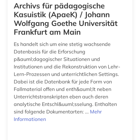
hebräisch (1)
Archivs für pädagogische
Kasuistik (ApaeK) / Johann
heilberuf (1)
Wolfgang Goethe Universität
heilerziehung (1)
Frankfurt am Main
heilpädagogik (1)
Es handelt sich um eine stetig wachsende
Datenbasis für die Erforschung
heim (1)
p&auml;dagogischer Situationen und
Institutionen und die Rekonstruktion von Lehr-
heimunterbringung (1)
Lern-Prozessen und unterrichtlichen Settings.
heimunterricht (1)
Dabei ist die Datenbank für jede Form von
Fallmaterial offen und enth&auml;lt neben
herzog (1)
Unterrichtstranskripten eben auch deren
analytische Entschl&uuml;sselung. Enthalten
hessen (3)
sind folgende Dokumentarten: ...
Mehr
historische bildungsforschung (1)
Informationen
historische persönlichkeit (1)