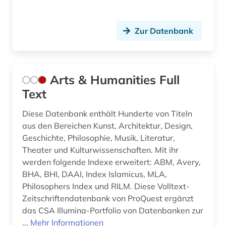
informatik (4)
informationskompetenz (1)
Zur Datenbank
informationstechnologie (1)
informationswissenschaften (2)
Arts & Humanities Full
Text
ingenieurwissenschaften (4)
Diese Datenbank enthält Hunderte von Titeln
inklusion (1)
aus den Bereichen Kunst, Architektur, Design,
inklusion &lt;soziologie&gt; (2)
Geschichte, Philosophie, Musik, Literatur,
Theater und Kulturwissenschaften. Mit ihr
integrierte gesamtschule (1)
werden folgende Indexe erweitert: ABM, Avery,
BHA, BHI, DAAI, Index Islamicus, MLA,
interkulturelle erziehung (3)
Philosophers Index und RILM. Diese Volltext-
internationaler kreditmarkt (2)
Zeitschriftendatenbank von ProQuest ergänzt
das CSA Illumina-Portfolio von Datenbanken zur
internationaler vergleich (2)
...
Mehr Informationen