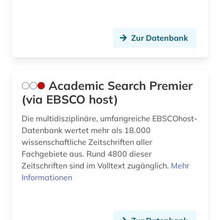
bildungsforschung (15)
bildungsgeschichte (2)
Zur Datenbank
bildungsinstitutionen (1)
bildungsinvestition (1)
Academic Search Premier
bildungspolitik (6)
(via EBSCO host)
bildungssystem (6)
Die multidisziplinäre, umfangreiche EBSCOhost-
Datenbank wertet mehr als 18.000
bildungssysteme (1)
wissenschaftliche Zeitschriften aller
Fachgebiete aus. Rund 4800 dieser
bildungstheorie (4)
Zeitschriften sind im Volltext zugänglich.
Mehr
bildungswesen (8)
Informationen
bildungswissenschaft (1)
bildungökonomie (1)