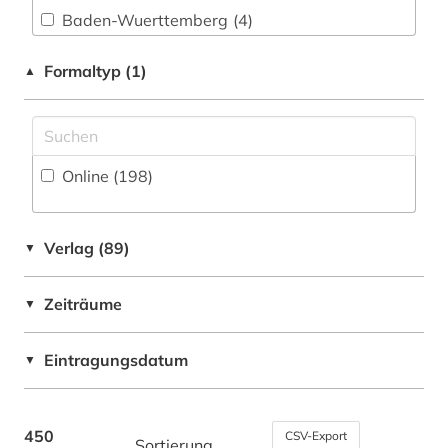
behinderung (4)
Fertigungstechnik (22)
Baden-Wuerttemberg (4)
berlin (1)
Wirtschaftswissenschaften (112)
Bayern (4)
Formaltyp (1)
▲
Wissenschaftskunde, Forschung, Hochschul-,
beruf (1)
Byzantinisches Reich (1)
Museumswesen (31)
berufliche arbeit (1)
China (6)
Online (198
)
berufliche bildung (1)
Deutschland (67)
berufliche fortbildung (4)
Deutschland (DDR) (1)
Verlag (89)
▼
berufliche fragen der sozialarbeit (1)
Europa (9)
Zeiträume
berufliches gymnasium (1)
▼
Griechenland (Altertum) (1)
berufsaufbauschule (1)
Großbritannien (2)
Eintragungsdatum
▼
berufsausbildung (2)
Hessen (1)
berufsbildende schule (1)
Israel (4)
450
CSV-Export
Sortierung