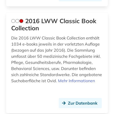
arktis (1)
arneistoffe (1)
2016 LWW Classic Book
Collection
artificial life (1)
Die 2016 LWW Classic Book Collection enthält
arzneibuch (1)
1034 e-books jeweils in der vorletzten Auflage
arzneimittel (25)
(bezogen auf das Jahr 2016). Die Sammlung
umfasst über 50 medizinische Fachgebiete inkl.
arzneimitteldosis (1)
Pflege, Gesundheitsberufe, Pharmakologie,
Behavioral Sciences, usw. Darunter befinden
arzneimittelforschung (1)
sich zahlreiche Standardwerke. Die angebotene
arzneimittelinformationen (1)
Suchoberfläche ist Ovid.
Mehr Informationen
arzneimittelinformationssystem (1)
arzneimittelmarkt (3)
Zur Datenbank
arzneimittelprüfung (1)