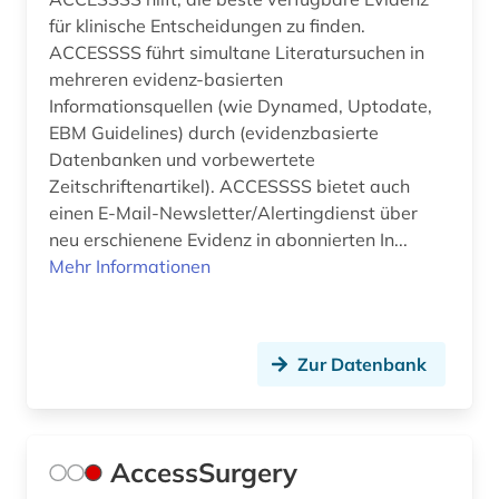
disability studies (1)
für klinische Entscheidungen zu finden.
ACCESSSS führt simultane Literatursuchen in
discovery service (1)
mehreren evidenz-basierten
discovery system (1)
Informationsquellen (wie Dynamed, Uptodate,
EBM Guidelines) durch (evidenzbasierte
diskriminierung (1)
Datenbanken und vorbewertete
Zeitschriftenartikel). ACCESSSS bietet auch
dissertation (2)
einen E-Mail-Newsletter/Alertingdienst über
dissertationen (1)
neu erschienene Evidenz in abonnierten In...
Mehr Informationen
diversität (1)
diätetik (1)
Zur Datenbank
dns (3)
dns-sequenz (1)
AccessSurgery
dokumentenserver (3)