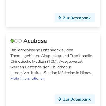
edition (1)
eingeweide (1)
Zur Datenbank
eingliederung (1)
ejournals (1)
Acubase
electronic lab notebook (1)
Bibliographische Datenbank zu den
elektrokardiogramm (1)
Themengebieten Akupunktur und Traditionelle
Chinesische Medizin (TCM). Ausgewertet
elektromagnetische felder (1)
werden Bestände der Bibliothèque
elektronik (2)
Interuniversitaire - Section Médecine in Nîmes.
Mehr Informationen
elektronische enzyklopädie (1)
elektronische medien (1)
Zur Datenbank
elektronische publikation (1)