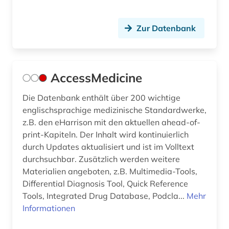
data mining (1)
daten (2)
Zur Datenbank
datenanalyse (1)
datensammlung (2)
AccessMedicine
datensicherung (1)
Die Datenbank enthält über 200 wichtige
datenverarbeitung (1)
englischsprachige medizinische Standardwerke,
z.B. den eHarrison mit den aktuellen ahead-of-
datenvisualisierung (1)
print-Kapiteln. Der Inhalt wird kontinuierlich
durch Updates aktualisiert und ist im Volltext
demenz (1)
durchsuchbar. Zusätzlich werden weitere
demographie (4)
Materialien angeboten, z.B. Multimedia-Tools,
Differential Diagnosis Tool, Quick Reference
dermatologie (3)
Tools, Integrated Drug Database, Podcla...
Mehr
Informationen
design (1)