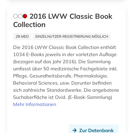
arzneimittelrecht (1)
2016 LWW Classic Book
arzneimittelrezeptor (1)
Collection
arzneimittelsicherheit (1)
ZB MED
EINZELNUTZER-REGISTRIERUNG MÖGLICH
arzneimittelwechselwirkung (2)
Die 2016 LWW Classic Book Collection enthält
1034 E-Books jeweils in der vorletzten Auflage
arzneipflanzen (1)
(bezogen auf das Jahr 2016). Die Sammlung
umfasst über 50 medizinische Fachgebiete inkl.
arzneistoffe (2)
Pflege, Gesundheitsberufe, Pharmakologie,
arzt (1)
Behavioral Sciences, usw. Darunter befinden
sich zahlreiche Standardwerke. Die angebotene
asien (1)
Suchoberfläche ist Ovid. (E-Book-Sammlung)
Mehr Informationen
astronomie (3)
astronomy and astrophysics (1)
Zur Datenbank
astrophysik (1)