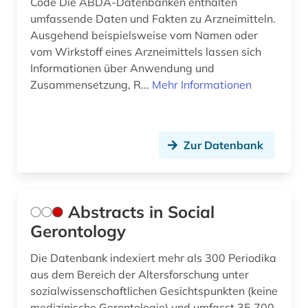
Code Die ABDA-Datenbanken enthalten
bibliothekskatalog plus (1)
umfassende Daten und Fakten zu Arzneimitteln.
bibliothekswesen (1)
Ausgehend beispielsweise vom Namen oder
vom Wirkstoff eines Arzneimittels lassen sich
bibliothekswesen: biologie (1)
Informationen über Anwendung und
Zusammensetzung, R...
Mehr Informationen
bibliothekswesen: medizin (1)
bildatlas (1)
bilddatenbank (4)
Zur Datenbank
bildgebendes verfahren (1)
bildgebung (1)
Abstracts in Social
Gerontology
bildliche darstellung (1)
bildnis (1)
Die Datenbank indexiert mehr als 300 Periodika
aus dem Bereich der Altersforschung unter
bildung (3)
sozialwissenschaftlichen Gesichtspunkten (keine
medizinische Gerontologie) und umfasst 35.700