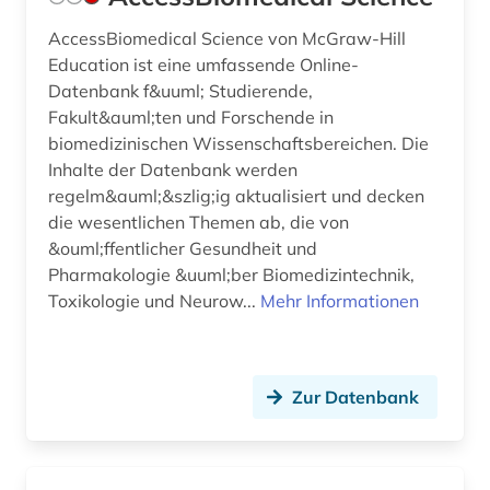
AccessBiomedical Science von McGraw-Hill
chemische reaktion (1)
Education ist eine umfassende Online-
chemische verbindungen (1)
Datenbank f&uuml; Studierende,
Fakult&auml;ten und Forschende in
chemistry (1)
biomedizinischen Wissenschaftsbereichen. Die
Inhalte der Datenbank werden
china (3)
regelm&auml;&szlig;ig aktualisiert und decken
chinesische medizin (1)
die wesentlichen Themen ab, die von
&ouml;ffentlicher Gesundheit und
chirurgie (8)
Pharmakologie &uuml;ber Biomedizintechnik,
Toxikologie und Neurow...
Mehr Informationen
chirurgie orthopädie unfallchirurgie (1)
christoph jacob (2)
chromatographie (1)
Zur Datenbank
chromosom (1)
circuit (1)