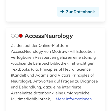
design history (1)
designregister (1)
Zur Datenbank
desinfektionsmittel (1)
deutsch (3)
AccessNeurology
deutsche forschungsgemeinschaft (1)
Zu den auf der Online-Plattform
AccessNeurology von McGraw-Hill Education
deutsche forschungsgemeinschaft.
senatskommission zur prüfung
verfügbaren Ressourcen gehören eine ständig
gesundheitsschädlicher arbeitsstoffe (1)
wachsende Lehrbuchbibliothek mit wichtigen
Textbooks (u.a. Principles of Neural Science
deutsche krankenhausgesellschaft (1)
(Kandel) und Adams and Victors Principles of
Neurology), Antworten auf Fragen zu Diagnose
deutschland (8)
und Behandlung, dazu eine integrierte
devices &amp; systems (1)
Arzneimitteldatenbank, eine umfangreiche
Multimediabibliothek, ...
Mehr Informationen
diagnose (11)