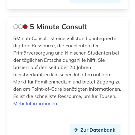
atlas (13)
audiologie (1)
5 Minute Consult
audiovisuelle medien (2)
5MinuteConsult ist eine vollständig integrierte
digitale Ressource, die Fachleuten der
aufgabensammlung (11)
Primärversorgung und klinischen Studenten bei
aufklärung (1)
der täglichen Entscheidungshilfe hilft. Sie
basiert auf den seit über 20 Jahren
aufsatz (1)
meistverkauften klinischen Inhalten auf dem
Markt für Familienmedizin und bietet Zugang zu
aufsatzdatenbank (1)
den am Point-of-Care benötigten Informationen.
Es ist die schnellste Ressource, um für Tausen...
aufsatzsammlung (1)
Mehr Informationen
auge (1)
augenchirurgie (1)
Zur Datenbank
augenheilkunde (2)