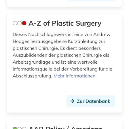
ausbildung (3)
A-Z of Plastic Surgery
ayurveda (1)
Dieses Nachschlagewerk ist eine von Andrew
badeort (1)
Hodges herausgegebene Kurzanleitung zur
bakteriologie (1)
plastischen Chirurgie. Es dient besonders
Auszubildenden der plastischen Chirurgie als
balneologie (1)
Arbeitsgrundlage und ist eine wertvolle
Informationsquelle bei der Vorbereitung für die
bat-wert (4)
Abschlussprüfung.
Mehr Informationen
bautechnik (1)
beeinträchtigung (1)
Zur Datenbank
behandlung (1)
behinderung (4)
behringwerke (1)