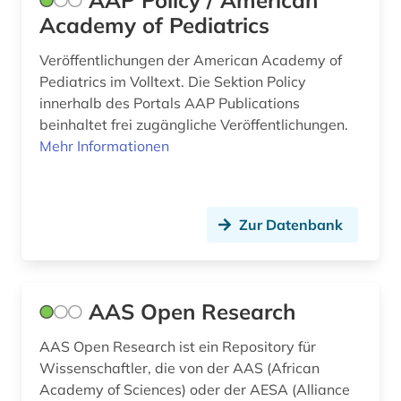
AAP Policy / American
Academy of Pediatrics
beobachtungsstudie (2)
Veröffentlichungen der American Academy of
berichterstattung (1)
Pediatrics im Volltext. Die Sektion Policy
innerhalb des Portals AAP Publications
berlin (3)
beinhaltet frei zugängliche Veröffentlichungen.
Mehr Informationen
berufe im gesundheitswesen (1)
berufskrankheit (1)
beschränkung (1)
Zur Datenbank
beschäftigungstherapie (1)
bestimmungsbuch (1)
AAS Open Research
betriebsschutz (1)
AAS Open Research ist ein Repository für
betriebswirtschaftslehre (1)
Wissenschaftler, die von der AAS (African
Academy of Sciences) oder der AESA (Alliance