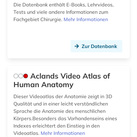
dortmund (1)
Die Datenbank enthält E-Books, Lehrvideos,
Tests und viele andere Informationen zum
droge (2)
Fachgebiet Chirurgie.
Mehr Informationen
drogen (4)
drogenmissbrauch (1)
Zur Datenbank
duftstoff (1)
dänisch-hallesche mission in tranquebar (1)
Aclands Video Atlas of
e-book (6)
Human Anatomy
e-learning (4)
Dieser Videoatlas der Anatomie zeigt in 3D
Qualität und in einer leicht verständlichen
ebm (1)
Sprache die Anatomie des menschlichen
ebook (3)
Körpers.Besonders das Vorhandenseins eines
Indexes erleichtert den Einstieg in den
edinburgh (1)
Videoatlas.
Mehr Informationen