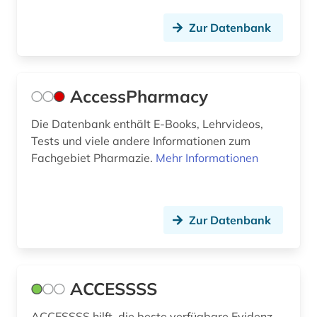
diagnosenschlüssel (2)
Zur Datenbank
diagnoseschlüssel (1)
diagnostik (4)
diagramm (1)
AccessPharmacy
dienstleistung (3)
Die Datenbank enthält E-Books, Lehrvideos,
Tests und viele andere Informationen zum
differentialdiagnose (1)
Fachgebiet Pharmazie.
Mehr Informationen
digitalisierung (2)
din-en-iso-norm (1)
Zur Datenbank
din-iso-norm (1)
din-norm (1)
ACCESSSS
din-vde-norm (1)
ACCESSSS hilft, die beste verfügbare Evidenz