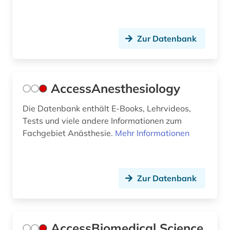
buchbestand (1)
bundesanstalt für arbeitsschutz und
arbeitsmedizin (2)
Zur Datenbank
bücher (1)
care (1)
AccessAnesthesiology
caritas (1)
Die Datenbank enthält E-Books, Lehrvideos,
Tests und viele andere Informationen zum
cell biology (1)
Fachgebiet Anästhesie.
Mehr Informationen
charité - universitätsmedizin (1)
chemie (146)
Zur Datenbank
chemikalie (3)
chemikalien (1)
AccessBiomedical Science
chemische formel (1)