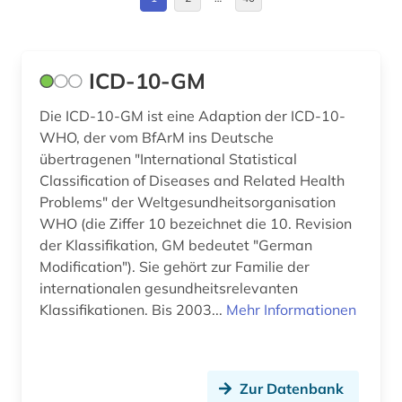
arbeitplatz (1)
Nordamerika (1)
arbeitsgestaltung (1)
Norwegen (1)
ICD-10-GM
arbeitsmedizin (6)
Oesterreich (5)
Die ICD-10-GM ist eine Adaption der ICD-10-
arbeitsrecht (1)
Schweden (4)
WHO, der vom BfArM ins Deutsche
übertragenen "International Statistical
arbeitsschutz (11)
Schweiz (10)
Classification of Diseases and Related Health
Problems" der Weltgesundheitsorganisation
arbeitssicherheit (5)
Suedamerika (5)
WHO (die Ziffer 10 bezeichnet die 10. Revision
arbeitssicherheitsrecht (1)
Suedasien (1)
der Klassifikation, GM bedeutet "German
Modification"). Sie gehört zur Familie der
arbeitsstoff (1)
USA (10)
internationalen gesundheitsrelevanten
Klassifikationen. Bis 2003...
Mehr Informationen
arbeitstherapie (1)
Ungarn (1)
architektur (1)
Zur Datenbank
archiv (1)