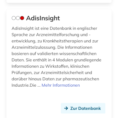
elektronische zeitschrift (25)
elektronisches buch (75)
AdisInsight
elektrophorese (1)
AdisInsight ist eine Datenbank in englischer
Sprache zur Arzneimittelforschung und -
elektrosmog (1)
entwicklung, zu Krankheitstherapien und zur
Arzneimittelzulassung. Die Informationen
elektrotechnik (5)
basieren auf validierten wissenschaftlichen
elektrotechnik und elektronik (1)
Daten. Sie enthält in 4 Modulen grundlegende
Informationen zu Wirkstoffen, klinischen
eln (1)
Prüfungen, zur Arzneimittelsicherheit und
darüber hinaus Daten zur pharmazeutischen
embryologie (1)
Industrie.Die ...
Mehr Informationen
emil von behring (1)
endokrinologie (2)
Zur Datenbank
endoskopie (1)