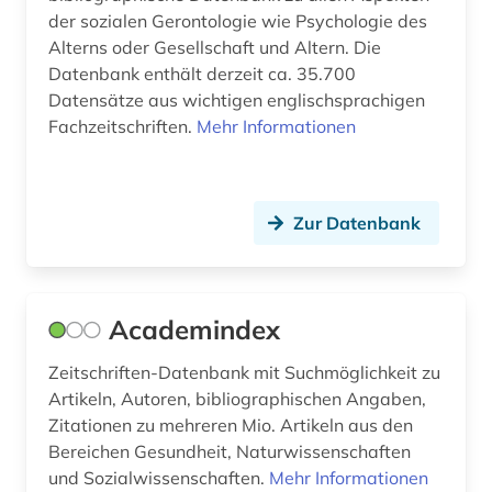
biologie (42)
der sozialen Gerontologie wie Psychologie des
Alterns oder Gesellschaft und Altern. Die
biomechanik (1)
Datenbank enthält derzeit ca. 35.700
Datensätze aus wichtigen englischsprachigen
biomedizin (24)
Fachzeitschriften.
Mehr Informationen
biostatistik (1)
biotechnologie (7)
Zur Datenbank
biotechnology (1)
biowissenschaften (14)
Academindex
bodenkunde (1)
Zeitschriften-Datenbank mit Suchmöglichkeit zu
botanik (4)
Artikeln, Autoren, bibliographischen Angaben,
botanischer garten (1)
Zitationen zu mehreren Mio. Artikeln aus den
Bereichen Gesundheit, Naturwissenschaften
briefsammlung (2)
und Sozialwissenschaften.
Mehr Informationen