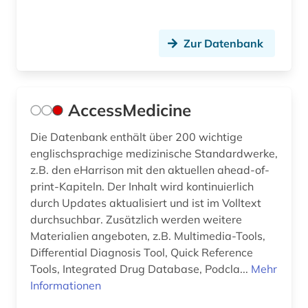
computing &amp; processing (1)
conferences (1)
Zur Datenbank
corona (10)
corona-virus (3)
AccessMedicine
coronarchiv (1)
Die Datenbank enthält über 200 wichtige
corpus (1)
englischsprachige medizinische Standardwerke,
covid (1)
z.B. den eHarrison mit den aktuellen ahead-of-
print-Kapiteln. Der Inhalt wird kontinuierlich
covid-19 (7)
durch Updates aktualisiert und ist im Volltext
durchsuchbar. Zusätzlich werden weitere
cytogenetik (1)
Materialien angeboten, z.B. Multimedia-Tools,
Differential Diagnosis Tool, Quick Reference
cytokine (1)
Tools, Integrated Drug Database, Podcla...
Mehr
cytologie (7)
Informationen