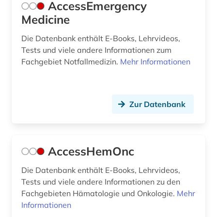
AccessEmergency
Medicine
clinical research (1)
Die Datenbank enthält E-Books, Lehrvideos,
clinical trial (1)
Tests und viele andere Informationen zum
coaching und training (1)
Fachgebiet Notfallmedizin.
Mehr Informationen
cochrane collaboration (1)
codierung (1)
Zur Datenbank
cognitive neuroscience (1)
components (1)
AccessHemOnc
computeranimation (1)
Die Datenbank enthält E-Books, Lehrvideos,
computerlinguistik (2)
Tests und viele andere Informationen zu den
Fachgebieten Hämatologie und Onkologie.
Mehr
computerunterstütztes lernen (1)
Informationen