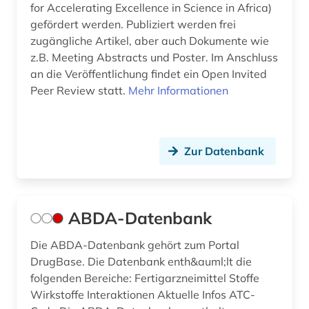
bevölkerungsstatistik (1)
for Accelerating Excellence in Science in Africa)
gefördert werden. Publiziert werden frei
bevölkerungswissenschaft (1)
zugängliche Artikel, aber auch Dokumente wie
z.B. Meeting Abstracts und Poster. Im Anschluss
bewegungsapparat (1)
an die Veröffentlichung findet ein Open Invited
bewegungsverhalten (1)
Peer Review statt.
Mehr Informationen
bewusstsein (1)
bibliografie (20)
Zur Datenbank
bibliografin (2)
bibliographie (8)
ABDA-Datenbank
bibliometrie (1)
Die ABDA-Datenbank gehört zum Portal
bibliothek (1)
DrugBase. Die Datenbank enth&auml;lt die
folgenden Bereiche: Fertigarzneimittel Stoffe
bibliotheksbestand (1)
Wirkstoffe Interaktionen Aktuelle Infos ATC-