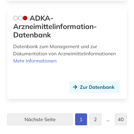
energy (1)
ADKA-
engineering &amp; technology (1)
Arzneimittelinformation-
engineering profession (1)
Datenbank
englisch (3)
Datenbank zum Management und zur
Dokumentation von Arzneimittelinformationen
entgeltsystem (1)
Mehr Informationen
entschädigung (1)
entwicklung (2)
Zur Datenbank
enzyklopädie (7)
enzym (2)
enzymsubstrat (1)
Nächste Seite
1
2
…
40
epidemie (1)