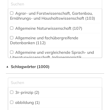
Agrar- und Forstwissenschaft, Gartenbau,
Ernährungs- und Haushaltswissenschaft (103)
Allgemeine Naturwissenschaft (107)
Allgemeine und fachübergreifende
Datenbanken (112)
Allgemeine und vergleichende Sprach- und
Literaturwissenschaft. Indogermanistik.
Außereuropäische Sprachen und Literaturen (49)
Schlagwörter (1000)
▲
Anglistik. Amerikanistik (29)
Archäologie (15)
Architektur, Bauingenieur- und
3r-prinzip (2)
Vermessungswesen (51)
abbildung (1)
Biologie, Biotechnologie (300)