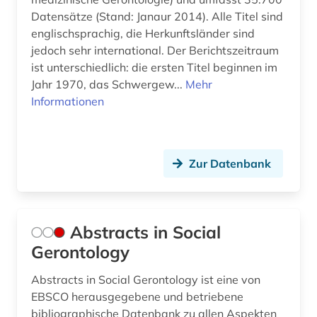
bildverarbeitung (1)
Datensätze (Stand: Janaur 2014). Alle Titel sind
englischsprachig, die Herkunftsländer sind
biochemie (9)
jedoch sehr international. Der Berichtszeitraum
biochemische methode (1)
ist unterschiedlich: die ersten Titel beginnen im
Jahr 1970, das Schwergew...
Mehr
biodiversität (1)
Informationen
bioenergie (1)
bioengineer (1)
Zur Datenbank
bioethik (5)
biografie (2)
Abstracts in Social
biographie (2)
Gerontology
bioinformatik (4)
Abstracts in Social Gerontology ist eine von
bioingenieurwesen (1)
EBSCO herausgegebene und betriebene
bibliographische Datenbank zu allen Aspekten