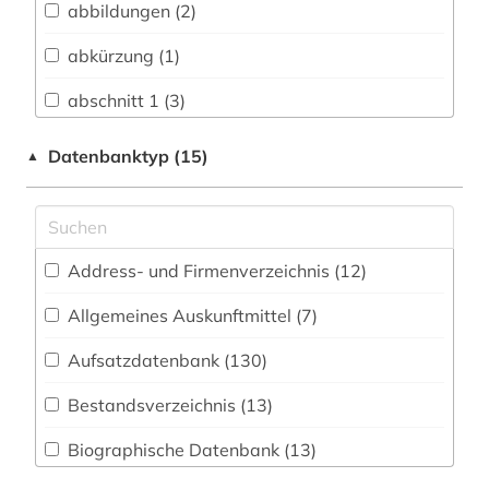
abbildungen (2)
Buch- und Bibliothekswesen,
Informationswissenschaft (16)
abkürzung (1)
Chemie und Pharmazie (272)
abschnitt 1 (3)
Elektrotechnik, Elektronik, Nachrichtentechnik
abschnitt 2 (2)
Datenbanktyp (15)
▲
(61)
abwasser (1)
Energietechnik (54)
administration (1)
Ethnologie (34)
Address- und Firmenverzeichnis (12
)
adressbuch (5)
Geographie (38)
Allgemeines Auskunftmittel (7
)
adressverzeichnis (1)
Geowissenschaften (48)
Aufsatzdatenbank (130
)
aerospace (1)
Germanistik. Niederlandistik. Skandinavistik
(31)
Bestandsverzeichnis (13
)
afrika (3)
Geschichte (60)
Biographische Datenbank (13
)
agrar- (1)