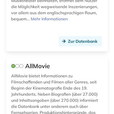
Musiktheater beinhalten, eröffnet dem Nutzer
film (64)
die Möglichkeit wegweisende Inszenierungen,
filmarchiv (3)
vor allem aus dem englischsprachigen Raum,
bequem...
Mehr Informationen
filmgeschichte (8)
filmindustrie (1)
Zur Datenbank
filmkritik (1)
filmkunst (1)
filmmusik (1)
AllMovie
filmografie (1)
AllMovie bietet Informationen zu
Filmschaffenden und Filmen aller Genres, seit
filmoteca de la unam in mexico city (1)
Beginn der Kinematografie Ende des 19.
Jahrhunderts. Neben Biografien (über 27.000)
filmplakate (1)
und Inhaltsangaben (über 270.000) informiert
filmschaffender (1)
die Datenbank unter anderem auch über
Fernsehserien, Produktionshintergründe, das