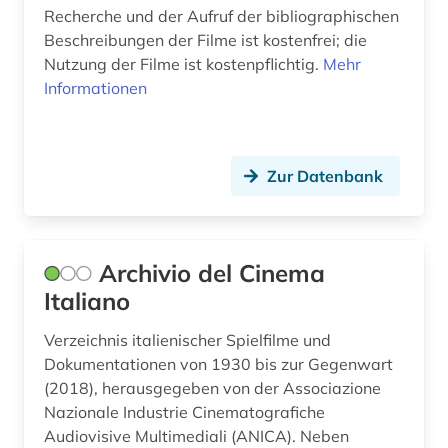
Recherche und der Aufruf der bibliographischen
hörbuch (1)
Beschreibungen der Filme ist kostenfrei; die
Nutzung der Filme ist kostenpflichtig.
Mehr
hörfunk (1)
Informationen
hörfunksendung (1)
hörspiel (2)
Zur Datenbank
iberoromanistik (1)
indien (1)
Archivio del Cinema
indisches theater (1)
Italiano
indologie (1)
Verzeichnis italienischer Spielfilme und
industriefilm (1)
Dokumentationen von 1930 bis zur Gegenwart
(2018), herausgegeben von der Associazione
informationsgesellschaft (1)
Nazionale Industrie Cinematografiche
Audiovisive Multimediali (ANICA). Neben
ingenieurwissenschaften (1)