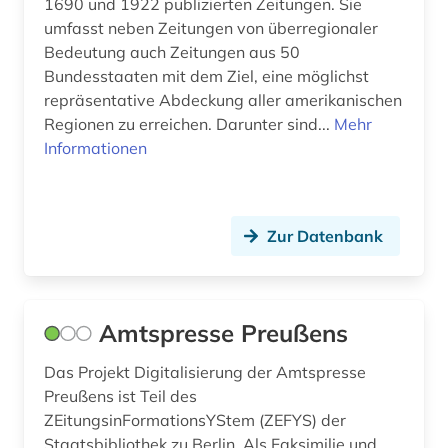
1690 und 1922 publizierten Zeitungen. Sie
forschung (1)
umfasst neben Zeitungen von überregionaler
Bedeutung auch Zeitungen aus 50
forschungsdaten (1)
Bundesstaaten mit dem Ziel, eine möglichst
foto (1)
repräsentative Abdeckung aller amerikanischen
Regionen zu erreichen. Darunter sind...
Mehr
fotoarchiv (2)
Informationen
fotograf (1)
fotografie (11)
Zur Datenbank
fotografieren (1)
frankfurter allgemeine (1)
Amtspresse Preußens
frankreich (2)
Das Projekt Digitalisierung der Amtspresse
frauenbewegung (1)
Preußens ist Teil des
ZEitungsinFormationsYStem (ZEFYS) der
frauenforschung (1)
Staatsbibliothek zu Berlin. Als Faksimilie und