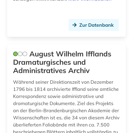
jüdische presse (1)
kalender (1)
Zur Datenbank
kalifornien (2)
kanada (3)
August Wilhelm Ifflands
karibik (1)
Dramaturgisches und
Administratives Archiv
karibik und latino studies (2)
Während seiner Direktionszeit von Dezember
karikatur (1)
1796 bis 1814 archivierte Iffland seine amtliche
Korrespondenz sowie administrative und
karte (1)
dramaturgische Dokumente. Ziel des Projekts
katalog (5)
an der Berlin-Brandenburgischen Akademie der
Wissenschaften ist es, die 34 von diesem Archiv
kentucky (1)
überlieferten Foliobände mit ihren ca. 7.500
beschriebenen Blättern inhaltlich vollständig zu