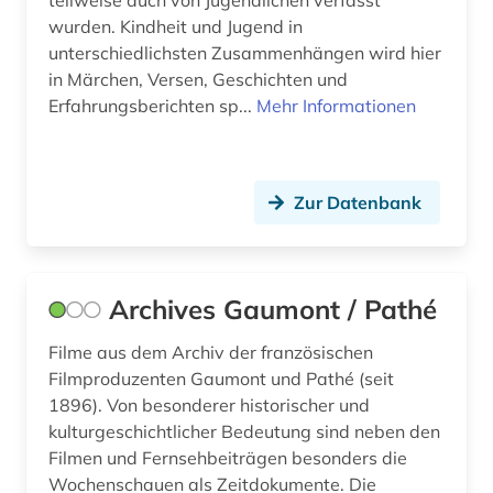
teilweise auch von Jugendlichen verfasst
wurden. Kindheit und Jugend in
hebraistik (1)
unterschiedlichsten Zusammenhängen wird hier
held (1)
in Märchen, Versen, Geschichten und
Erfahrungsberichten sp...
Mehr Informationen
heroisierung (1)
heroismus (1)
Zur Datenbank
heusden (1)
hispanistik (2)
hispanoamerika (1)
Archives Gaumont / Pathé
hispanoamerikanische geschichte (1)
Filme aus dem Archiv der französischen
Filmproduzenten Gaumont und Pathé (seit
historische landeskunde (1)
1896). Von besonderer historischer und
kulturgeschichtlicher Bedeutung sind neben den
holocaust (1)
Filmen und Fernsehbeiträgen besonders die
humoristische presse (1)
Wochenschauen als Zeitdokumente. Die