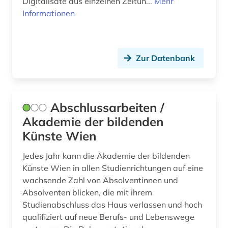
Digitalisate aus einzelnen Zeitun...
Mehr
dziga (1)
Informationen
dänemark (7)
dänisch-hallesche mission in tranquebar (1)
Zur Datenbank
e-book (1)
e-learning (4)
Abschlussarbeiten /
earnings calls transkripte (1)
Akademie der bildenden
Künste Wien
elektronische bibliothek (1)
elektronische kunst (2)
Jedes Jahr kann die Akademie der bildenden
Künste Wien in allen Studienrichtungen auf eine
elektronische zeitschrift (11)
wachsende Zahl von Absolventinnen und
Absolventen blicken, die mit ihrem
elektronische zeitung (4)
Studienabschluss das Haus verlassen und hoch
qualifiziert auf neue Berufs- und Lebenswege
elektronisches buch (28)