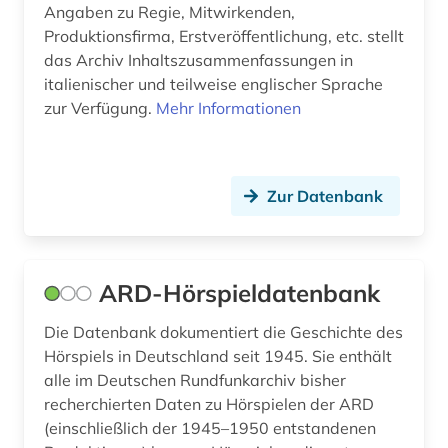
Angaben zu Regie, Mitwirkenden,
ingmar (1)
Produktionsfirma, Erstveröffentlichung, etc. stellt
das Archiv Inhaltszusammenfassungen in
inhalt (1)
italienischer und teilweise englischer Sprache
zur Verfügung.
Mehr Informationen
innenpolitik (1)
inszenierungen (1)
interdisziplinarität (1)
Zur Datenbank
internationales recht (1)
iran (1)
ARD-Hörspieldatenbank
irland (1)
Die Datenbank dokumentiert die Geschichte des
Hörspiels in Deutschland seit 1945. Sie enthält
isbn (1)
alle im Deutschen Rundfunkarchiv bisher
islam (1)
recherchierten Daten zu Hörspielen der ARD
(einschließlich der 1945–1950 entstandenen
islamische studien (1)