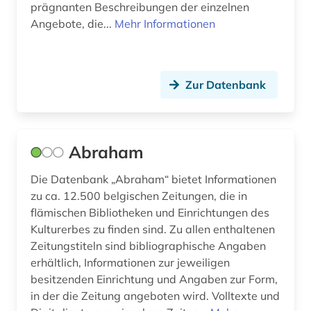
prägnanten Beschreibungen der einzelnen
diplomarbeit (1)
Angebote, die...
Mehr Informationen
discovery service (1)
district of columbia (1)
Zur Datenbank
dokumentarfilm (3)
dokumentation (2)
Abraham
dokumentenserver (1)
Die Datenbank „Abraham“ bietet Informationen
douglas (1)
zu ca. 12.500 belgischen Zeitungen, die in
drama (5)
flämischen Bibliotheken und Einrichtungen des
Kulturerbes zu finden sind. Zu allen enthaltenen
drehbuch (1)
Zeitungstiteln sind bibliographische Angaben
erhältlich, Informationen zur jeweiligen
dresden (1)
besitzenden Einrichtung und Angaben zur Form,
druckschrift (1)
in der die Zeitung angeboten wird. Volltexte und