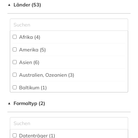
Shibboleth
Länder (53)
▲
Sport (17)
ballett (1)
Zugriff vor Ort
Technik (25)
bauhaus (1)
Theologie und Religionswissenschaften (26)
belgien (1)
Afrika (4)
Tiermedizin (1)
ben (1)
Amerika (5)
Werkstoffwissenschaften und
bergman (1)
Fertigungstechnik (21)
Asien (6)
berlin (3)
Wirtschaftswissenschaften (50)
Australien, Ozeanien (3)
Wissenschaftskunde, Forschung, Hochschul-,
berliner klassik (1)
Baltikum (1)
Museumswesen (19)
berliner nationaltheater (1)
Bayern (2)
Formaltyp (2)
▲
berliner zeitung (1)
Belarus (1)
bern (1)
Berlin (1)
Datenträger (1
)
bernard (1)