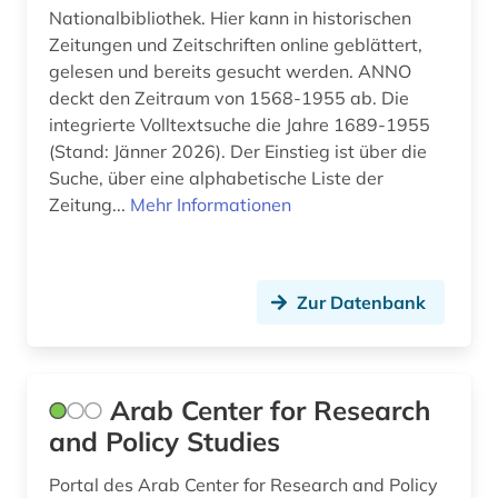
Nationalbibliothek. Hier kann in historischen
geschichte (32)
Zeitungen und Zeitschriften online geblättert,
geschichte 1699-1812 (1)
gelesen und bereits gesucht werden. ANNO
deckt den Zeitraum von 1568-1955 ab. Die
geschichte 1817-1980 (1)
integrierte Volltextsuche die Jahre 1689-1955
(Stand: Jänner 2026). Der Einstieg ist über die
geschichte 1850- (1)
Suche, über eine alphabetische Liste der
geschichte 1860-1870 (1)
Zeitung...
Mehr Informationen
geschichte 1860-1910 (1)
geschichte 1871-1901 (1)
Zur Datenbank
geschichte 1895-1915 (1)
geschichte 1896-1984 (1)
Arab Center for Research
geschichte 1898 (1)
and Policy Studies
geschichte 1918-1933 (1)
Portal des Arab Center for Research and Policy