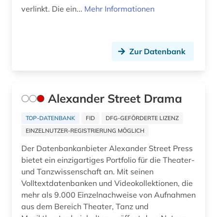
verlinkt. Die ein...
Mehr Informationen
fid (1)
fid adlr.link für die medien-, kommunikations-
und filmwissenschaft (1)
Zur Datenbank
fid afrikastudien (1)
fid asien (2)
Alexander Street Drama
fid darstellende kunst (5)
TOP-DATENBANK
FID
DFG-GEFÖRDERTE LIZENZ
fid jüdische studien (1)
EINZELNUTZER-REGISTRIERUNG MÖGLICH
fid lateinamerika (2)
Der Datenbankanbieter Alexander Street Press
bietet ein einzigartiges Portfolio für die Theater-
fid musikwissenschaft (1)
und Tanzwissenschaft an. Mit seinen
fid ost-, ostmittel- und südosteuropa (5)
Volltextdatenbanken und Videokollektionen, die
mehr als 9.000 Einzelnachweise von Aufnahmen
fid slawistik (1)
aus dem Bereich Theater, Tanz und