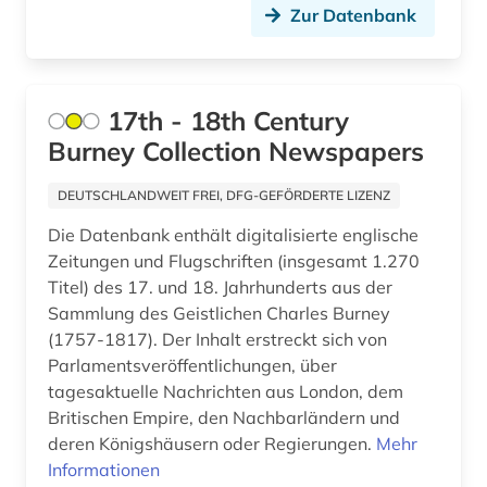
buchkunst (1)
Norwegen (1)
Zur Datenbank
bundesarchiv-bildarchiv (1)
Oesterreich (16)
burgenland (1)
Osmanisches Reich (1)
17th - 18th Century
bühnenwerk (1)
Ostasien (1)
Burney Collection Newspapers
cartoon (1)
Osteuropa (3)
DEUTSCHLANDWEIT FREI, DFG-GEFÖRDERTE LIZENZ
chemie (4)
Ostmitteleuropa (1)
Die Datenbank enthält digitalisierte englische
Zeitungen und Flugschriften (insgesamt 1.270
china (1)
Palaestina (2)
Titel) des 17. und 18. Jahrhunderts aus der
Sammlung des Geistlichen Charles Burney
christian christensen (1)
Polen (5)
(1757-1817). Der Inhalt erstreckt sich von
comic (6)
Rumänien (1)
Parlamentsveröffentlichungen, über
tagesaktuelle Nachrichten aus London, dem
comiczeichner (1)
Russland, Sowjetunion (9)
Britischen Empire, den Nachbarländern und
deren Königshäusern oder Regierungen.
Mehr
computer (1)
Schweden (5)
Informationen