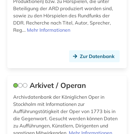
Produktionen) bzw. zu Hörspielen, die unter
Beteiligung der ARD produziert worden sind,
island (1)
sowie zu den Hörspielen des Rundfunks der
DDR. Recherche nach Titel, Autor, Sprecher,
israel (3)
Reg...
Mehr Informationen
italianistik (1)
italien (3)
Zur Datenbank
japan (1)
jonson (1)
Arkivet / Operan
journal (1)
journalismus (1)
Archivdatenbank der Königlichen Oper in
Stockholm mit Informationen zur
judaistik (3)
Aufführungstätigkeit der Oper von 1773 bis in
die Gegenwart. Gesucht werden können Daten
juden (1)
zu Aufführungen, Künstlern, Dirigenten und
sonstigen Mitwirkenden.
Mehr Informationen
judentum (3)