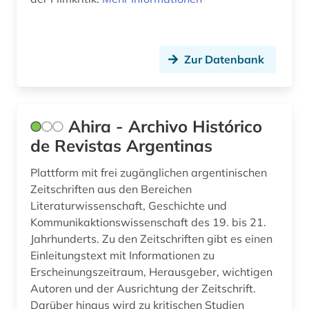
fachinformationsdienste (1)
fachportal (3)
Zur Datenbank
fachzeitschrift (1)
falschmeldung (1)
Ahira - Archivo Histórico
feminismus (1)
de Revistas Argentinas
fernsehanstalt (1)
Plattform mit frei zugänglichen argentinischen
fernsehen (18)
Zeitschriften aus den Bereichen
Literaturwissenschaft, Geschichte und
fernsehforschung (1)
Kommunikaktionswissenschaft des 19. bis 21.
Jahrhunderts. Zu den Zeitschriften gibt es einen
fernsehsendung (2)
Einleitungstext mit Informationen zu
fest (1)
Erscheinungszeitraum, Herausgeber, wichtigen
Autoren und der Ausrichtung der Zeitschrift.
feuilleton (1)
Darüber hinaus wird zu kritischen Studien