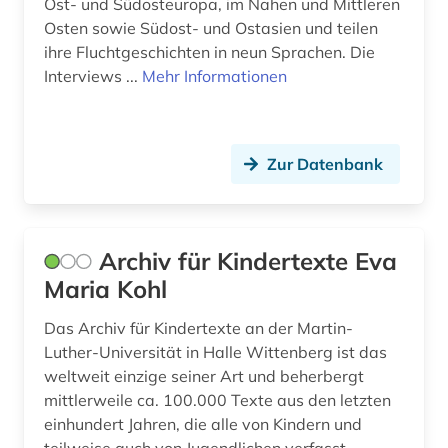
Ost- und Südosteuropa, im Nahen und Mittleren
gestaltung (1)
Osten sowie Südost- und Ostasien und teilen
ihre Fluchtgeschichten in neun Sprachen. Die
globalisierung (1)
Interviews ...
Mehr Informationen
glossar (1)
golden age (1)
Zur Datenbank
graphic novel (4)
graphik (1)
Archiv für Kindertexte Eva
großbritannien (11)
Maria Kohl
hamburg (1)
Das Archiv für Kindertexte an der Martin-
handbuch (1)
Luther-Universität in Halle Wittenberg ist das
weltweit einzige seiner Art und beherbergt
handschrift (1)
mittlerweile ca. 100.000 Texte aus den letzten
einhundert Jahren, die alle von Kindern und
hawaii (1)