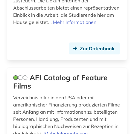
zusteuern. Die Dokumentation der
elektronisches publizieren (1)
Abschlussarbeiten bietet einen repräsentativen
Einblick in die Arbeit, die Studierende hier am
englisch (1)
Hause geleistet...
Mehr Informationen
enthüllungsjournalismus (1)
entscheidungssammlung (1)
Zur Datenbank
enzyklopädie (1)
ethnologie (1)
AFI Catalog of Feature
europa (7)
Films
europäische geschichte (1)
Verzeichnis aller in den USA oder mit
europäische kultur (1)
amerikanischer Finanzierung produzierten Filme
seit Anfang an mit Informationen zu beteiligten
europäische union (2)
Personen, Handlung, Produzenten und mit
bibliographischen Nachweisen zur Rezeption in
fachinformationsdienst (1)
der Filmkritik.
Mehr Informationen