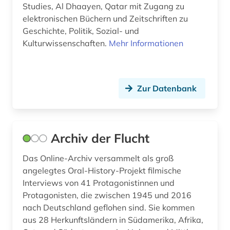
Studies, Al Dhaayen, Qatar mit Zugang zu
geschichte 1930 - (1)
elektronischen Büchern und Zeitschriften zu
Geschichte, Politik, Sozial- und
geschichte 1937-1984 (1)
Kulturwissenschaften.
Mehr Informationen
geschichte 1947-1990 (2)
geschichte 1966 - 1968 (1)
Zur Datenbank
geschichte 1973-1995 (1)
geschichte 1996 (1)
Archiv der Flucht
geschichte des theater (1)
geschichtsbild (2)
Das Online-Archiv versammelt als groß
angelegtes Oral-History-Projekt filmische
geschichtswissenschaft (1)
Interviews von 41 Protagonistinnen und
Protagonisten, die zwischen 1945 und 2016
geschlechterforschung (1)
nach Deutschland geflohen sind. Sie kommen
aus 28 Herkunftsländern in Südamerika, Afrika,
gesellschaft (1)