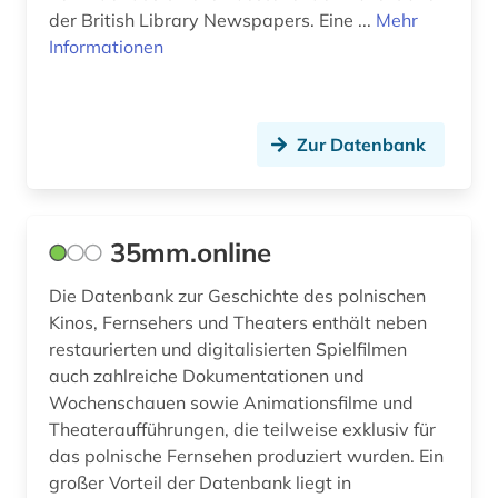
deutscher presserat (1)
Ungarn (2)
der British Library Newspapers. Eine ...
Mehr
Informationen
deutsches nationaltheater weimar (1)
deutschland (16)
Zur Datenbank
deutschland &lt;ddr, motiv&gt; (2)
deutschland (bundesrepublik) (2)
deutschland (ddr) (9)
35mm.online
deutschland <ddr> (1)
Die Datenbank zur Geschichte des polnischen
Kinos, Fernsehers und Theaters enthält neben
deutschland <sowjetische zone> (1)
restaurierten und digitalisierten Spielfilmen
auch zahlreiche Dokumentationen und
deutschlandbild (1)
Wochenschauen sowie Animationsfilme und
deutschsprachiger raum (1)
Theateraufführungen, die teilweise exklusiv für
das polnische Fernsehen produziert wurden. Ein
digitalisierung (1)
großer Vorteil der Datenbank liegt in