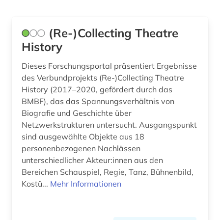
bildung (2)
Irland (1)
bildungsforschung (1)
Israel (4)
(Re-)Collecting Theatre
biograf (1)
Italien (6)
History
biografie (3)
Japan (2)
Dieses Forschungsportal präsentiert Ergebnisse
des Verbundprojekts (Re-)Collecting Theatre
biographie (2)
Kanada (3)
History (2017–2020, gefördert durch das
BMBF), das das Spannungsverhältnis von
biographien (1)
Kroatien (1)
Biografie und Geschichte über
botanik (1)
Lettland (1)
Netzwerkstrukturen untersucht. Ausgangspunkt
sind ausgewählte Objekte aus 18
branchenberichte (1)
Liechtenstein (1)
personenbezogenen Nachlässen
unterschiedlicher Akteur:innen aus den
brasilien (1)
Luxemburg (2)
Bereichen Schauspiel, Regie, Tanz, Bühnenbild,
brief (1)
Niederlande (3)
Kostü...
Mehr Informationen
broadway (1)
Nordamerika (4)