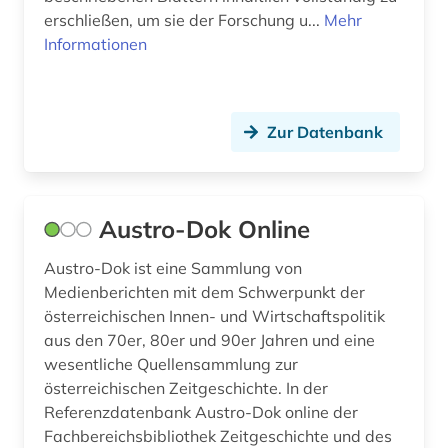
kind (1)
erschließen, um sie der Forschung u...
Mehr
kinderliteratur (1)
Informationen
kindertheater (1)
kino (7)
Zur Datenbank
kirk (1)
klassik (1)
Austro-Dok Online
klassische musik (1)
Austro-Dok ist eine Sammlung von
klassische studien (1)
Medienberichten mit dem Schwerpunkt der
österreichischen Innen- und Wirtschaftspolitik
koblenz (1)
aus den 70er, 80er und 90er Jahren und eine
wesentliche Quellensammlung zur
kollektives gedächtnis (1)
österreichischen Zeitgeschichte. In der
kolonialismus (1)
Referenzdatenbank Austro-Dok online der
Fachbereichsbibliothek Zeitgeschichte und des