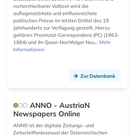
freie plattform (1)
recherchierbarer Volltext wird die
auflagenstärkste und einflussreichste
freiwillige selbstkontrolle (1)
politischen Presse im letzten Drittel des 19.
Jahrhunderts zur Verfügung gestellt. Hierzu
führungskraft (1)
gehören: Provinzial-Correspondenz (PC) (1863-
galerie (1)
1884) und ihr Quasi-Nachfolger Neu...
Mehr
Informationen
galloromanistik (2)
gedenktag (1)
Zur Datenbank
geistesgeschichte <1500 - 1800> (1)
geisteswissenschaft (1)
geisteswissenschaften (19)
ANNO - AustriaN
Newspapers Online
geographie (1)
ANNO ist der digitale Zeitungs- und
germanistik (2)
Zeitschriftenlesesaal der Österreichischen