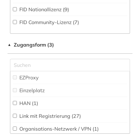
Natur- und Umweltschutz (11)
FID Nationallizenz (9)
asiatische studien (1)
Pädagogik (41)
FID Community-Lizenz (7)
auckland (1)
Philosophie (39)
audiovisuelle medien (3)
Physik (16)
Zugangsform (3)
▲
aufführung (3)
Politologie (76)
aufnahme <photographie> (1)
Pressemedien (56)
aufsatz (2)
EZProxy
Psychologie (37)
aufsatzsammlung (1)
Einzelplatz
Rechtswissenschaft (36)
august wilhelm iffland (1)
HAN (1)
Romanistik (29)
ausstellung (1)
Link mit Registrierung (27)
Slavistik (35)
av-medien (1)
Organisations-Netzwerk / VPN (1)
Soziologie (69)
avantgarde (1)