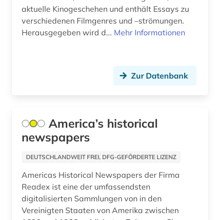
filmtechnik (1)
aktuelle Kinogeschehen und enthält Essays zu
verschiedenen Filmgenres und –strömungen.
filmverleih (1)
Herausgegeben wird d...
Mehr Informationen
filmwissenschaft (21)
filmzeitschrift (2)
Zur Datenbank
filmzensur (1)
filmästhetik (1)
America’s historical
finnland (3)
newspapers
finnlandschweden (1)
DEUTSCHLANDWEIT FREI, DFG-GEFÖRDERTE LIZENZ
florida (1)
Americas Historical Newspapers der Firma
flucht (1)
Readex ist eine der umfassendsten
digitalisierten Sammlungen von in den
flugfoto (1)
Vereinigten Staaten von Amerika zwischen