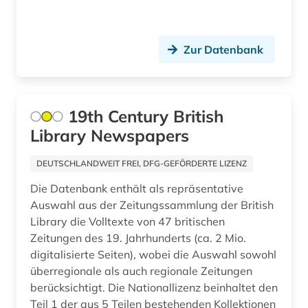
computerspiel (1)
Schweiz (11)
darstellende kunst (3)
Spanien (3)
Zur Datenbank
darsteller (1)
Suedamerika (5)
datenverarbeitung (1)
Suedasien (1)
19th Century British
defa (1)
Suedostasien (1)
Library Newspapers
defa-studio für spielfilme (1)
Suedosteuropa (2)
DEUTSCHLANDWEIT FREI, DFG-GEFÖRDERTE LIZENZ
design (4)
Thueringen (1)
Die Datenbank enthält als repräsentative
desinformation (1)
Tschechische Republik (1)
Auswahl aus der Zeitungssammlung der British
Library die Volltexte von 47 britischen
deutsch (1)
Tuerkei (1)
Zeitungen des 19. Jahrhunderts (ca. 2 Mio.
digitalisierte Seiten), wobei die Auswahl sowohl
deutsche film ag (2)
USA (20)
überregionale als auch regionale Zeitungen
deutsche film gmbh (1)
berücksichtigt. Die Nationallizenz beinhaltet den
Ukraine (2)
Teil 1 der aus 5 Teilen bestehenden Kollektionen