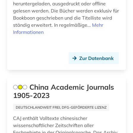
heruntergeladen, ausgedruckt oder offline
sozialwissenschaft (1)
gelesen werden. Die Bücher werden exklusiv für
Bookboon geschrieben und die Titelliste wird
sozialwissenschaften (5)
ständig erweitert. In regelmäßige...
Mehr
soziologie (2)
Informationen
statistik (1)
strukturbiologie (1)
Zur Datenbank
suchmaschine (1)
suchmaschinenoptimierung (1)
China Academic Journals
systembiologie (1)
1905-2023
technik (8)
DEUTSCHLANDWEIT FREI, DFG-GEFÖRDERTE LIZENZ
techniksoziologie (1)
CAJ enthält Volltexte chinesischer
wissenschaftlicher Zeitschriften aller
technische optik (1)
Fachgebiete in der Originalsprache. Das Archiv