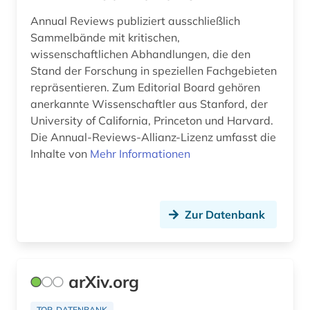
nachschlagewerk (1)
Annual Reviews publiziert ausschließlich
nanotechnologie (1)
Sammelbände mit kritischen,
wissenschaftlichen Abhandlungen, die den
naturwissenschaft (1)
Stand der Forschung in speziellen Fachgebieten
repräsentieren. Zum Editorial Board gehören
naturwissenschaften (11)
anerkannte Wissenschaftler aus Stanford, der
University of California, Princeton und Harvard.
neurowissenschaften (1)
Die Annual-Reviews-Allianz-Lizenz umfasst die
online-publikation (1)
Inhalte von
Mehr Informationen
open access (6)
open educational resources (1)
Zur Datenbank
open science (1)
optik (1)
arXiv.org
optische nachrichtentechnik (1)
TOP-DATENBANK