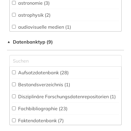
astronomie (3)
Buch- und Bibliothekswesen,
Informationswissenschaft (14)
astrophysik (2)
Chemie und Pharmazie (42)
audiovisuelle medien (1)
Elektrotechnik, Elektronik, Nachrichtentechnik
aufsatzdatenbank (1)
Datenbanktyp (9)
▲
(41)
bauingenieurwesen (1)
Energietechnik (29)
benutzerfreundlichkeit (1)
Ethnologie (12)
Aufsatzdatenbank (28
)
betriebssystem (1)
Geographie (18)
Bestandsverzeichnis (1
)
bibliografie (5)
Geowissenschaften (28)
Disziplinäre Forschungsdatenrepositorien (1
)
bibliographie (1)
Germanistik. Niederlandistik. Skandinavistik
(16)
Fachbibliographie (23
)
bibliothekswissenschaft (1)
Geschichte (18)
Faktendatenbank (7
)
big data (1)