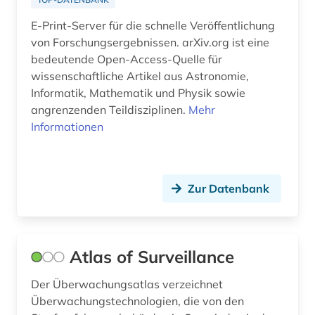
optoelektronik (1)
E-Print-Server für die schnelle Veröffentlichung
patente (1)
von Forschungsergebnissen. arXiv.org ist eine
bedeutende Open-Access-Quelle für
patentregister (1)
wissenschaftliche Artikel aus Astronomie,
Informatik, Mathematik und Physik sowie
pharmazie (4)
angrenzenden Teildisziplinen.
Mehr
physik (5)
Informationen
politische wissenschaft (1)
portal (1)
Zur Datenbank
privacy (1)
programmierung (2)
Atlas of Surveillance
projektmanagement (1)
Der Überwachungsatlas verzeichnet
protokoll (1)
Überwachungstechnologien, die von den