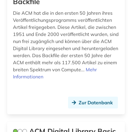
Backfile
gesundheitswesen (1)
Die ACM hat die in den ersten 50 Jahren ihres
gesundheitswissenschaften (1)
Veröffentlichungsprogramms veröffentlichten
Artikel freigegeben. Diese Artikel, die zwischen
glossar (1)
1951 und Ende 2000 veröffentlicht wurden, sind
nun frei zugänglich und können über die ACM
grenzflächen (1)
Digital Library eingesehen und heruntergeladen
handbuch (1)
werden. Das Backfile der ersten 50 Jahre der
ACM enthält mehr als 117.500 Artikel zu einem
hochschullehre (1)
breiten Spektrum von Compute...
Mehr
Informationen
homecomputer (1)
händler (1)
Zur Datenbank
informatik (30)
informations- und
dokumentationswissenschaft (1)
ACM Digital Library Basic