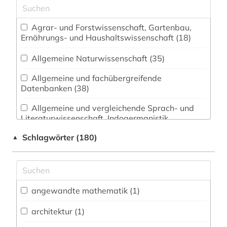
Agrar- und Forstwissenschaft, Gartenbau,
Ernährungs- und Haushaltswissenschaft (18)
Allgemeine Naturwissenschaft (35)
Allgemeine und fachübergreifende
Datenbanken (38)
Allgemeine und vergleichende Sprach- und
Literaturwissenschaft. Indogermanistik.
Außereuropäische Sprachen und Literaturen (15)
Schlagwörter (180)
▲
Anglistik. Amerikanistik (12)
Archäologie (7)
Architektur, Bauingenieur- und
angewandte mathematik (1)
Vermessungswesen (27)
architektur (1)
Biologie, Biotechnologie (46)