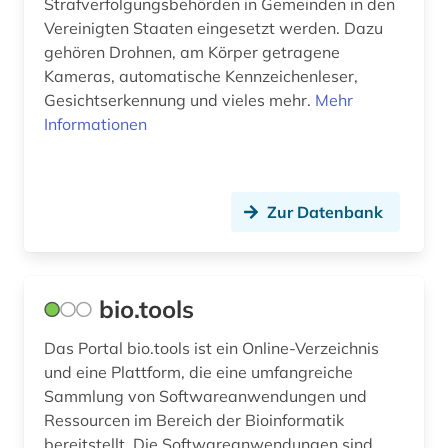
Strafverfolgungsbehörden in Gemeinden in den
psychologie (2)
Vereinigten Staaten eingesetzt werden. Dazu
gehören Drohnen, am Körper getragene
publikationsserver (1)
Kameras, automatische Kennzeichenleser,
Gesichtserkennung und vieles mehr.
pädagogik (2)
Mehr
Informationen
quelle (1)
recht (2)
Zur Datenbank
regelungstechnik (1)
reimpaar (1)
bio.tools
repository &lt;informatik&gt; (2)
robotik (1)
Das Portal bio.tools ist ein Online-Verzeichnis
und eine Plattform, die eine umfangreiche
russland (1)
Sammlung von Softwareanwendungen und
Ressourcen im Bereich der Bioinformatik
schweiz (1)
bereitstellt. Die Softwareanwendungen sind