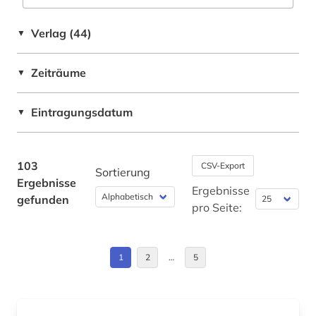
elektronische zeitschrift (8)
Verlag (44)
▼
elektronisches buch (19)
Zeiträume
elektrotechnik (5)
▼
elementarteilchenphysik (1)
Eintragungsdatum
▼
energieforschung (1)
erziehung (1)
103
CSV-Export
Sortierung
Ergebnisse
eth zürich (1)
Ergebnisse
gefunden
pro Seite:
fernerkundung (1)
festkörperforschung (1)
1
2
…
5
fid buch-, bibliotheks- und informations­
wissen­schaft (1)