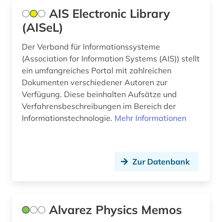
karriere (1)
AIS Electronic Library
kernphysik (2)
(AISeL)
ki (1)
Der Verband für Informationssysteme
(Association for Information Systems (AIS)) stellt
künstliche intelligenz (3)
ein umfangreiches Portal mit zahlreichen
Dokumenten verschiedener Autoren zur
landwirtschaft (1)
Verfügung. Diese beinhalten Aufsätze und
laser (1)
Verfahrensbeschreibungen im Bereich der
Informationstechnologie.
Mehr Informationen
lehrmittel (1)
lichttechnik (1)
Zur Datenbank
lithografie (1)
markenregister (1)
marktanteil (1)
Alvarez Physics Memos