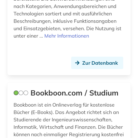
nach Kategorien, Anwendungsbereichen und
scientific collaboration (1)
Technologien sortiert und mit ausführlichen
selbstlernkurs (1)
Beschreibungen, inklusive Funktionsangaben
und Einsatzgebieten, versehen. Die Nutzung ist
sensortechnik (1)
unter einer ...
Mehr Informationen
serious game (1)
sicherheit (1)
Zur Datenbank
sinnspruch (1)
social media (1)
Bookboon.com / Studium
software (4)
Bookboon ist ein Onlineverlag für kostenlose
softwarewerkzeug (1)
Bücher (E-Books). Das Angebot richtet sich an
Studierende der Ingenieurswissenschaften,
solartechnik (1)
Informatik, Wirtschaft und Finanzen. Die Bücher
soziales netzwerk (1)
können nach einmaliger Registrierung kostenfrei