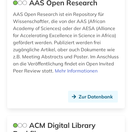
forschung (1)
AAS Open Research
forschungsdaten (1)
AAS Open Research ist ein Repository für
Wissenschaftler, die von der AAS (African
forschungsdatenmanagement (1)
Academy of Sciences) oder der AESA (Alliance
for Accelerating Excellence in Science in Africa)
forschungsdatenrepositorium (1)
gefördert werden. Publiziert werden frei
förderpreis für deutsche wissenschaftler im g.
zugängliche Artikel, aber auch Dokumente wie
w. leibniz-programm (1)
z.B. Meeting Abstracts und Poster. Im Anschluss
an die Veröffentlichung findet ein Open Invited
geisteswissenschaften (8)
Peer Review statt.
Mehr Informationen
genomik (1)
geographie (1)
Zur Datenbank
geowissenschaften (3)
geschichte (1)
ACM Digital Library
geschützte topographien (1)