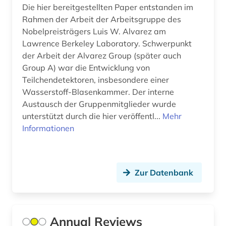
maschinelles lernen (2)
Die hier bereitgestellten Paper entstanden im
Rahmen der Arbeit der Arbeitsgruppe des
maschinenbau (1)
Nobelpreisträgers Luis W. Alvarez am
Lawrence Berkeley Laboratory. Schwerpunkt
massive open online course (1)
der Arbeit der Alvarez Group (später auch
materialwissenschaft (1)
Group A) war die Entwicklung von
Teilchendetektoren, insbesondere einer
mathematik (6)
Wasserstoff-Blasenkammer. Der interne
Austausch der Gruppenmitglieder wurde
medizin (5)
unterstützt durch die hier veröffentl...
Mehr
Informationen
medizintechnik (1)
mensch-maschine-kommunikation (1)
mittelniederdeutsch (1)
Zur Datenbank
molekularbiologie (1)
moocs (1)
Annual Reviews