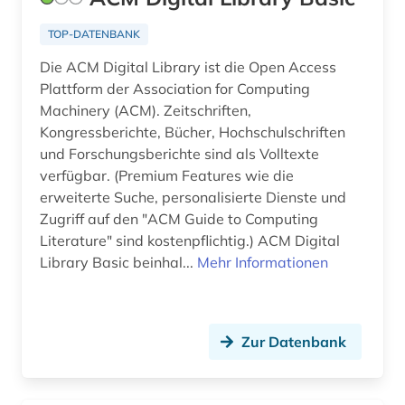
informationsgesellschaft (1)
TOP-DATENBANK
informationsmanagement (2)
Die ACM Digital Library ist die Open Access
informationspolitik (1)
Plattform der Association for Computing
Machinery (ACM). Zeitschriften,
informationsrecht (1)
Kongressberichte, Bücher, Hochschulschriften
informationssystem (1)
und Forschungsberichte sind als Volltexte
verfügbar. (Premium Features wie die
informationssysteme (1)
erweiterte Suche, personalisierte Dienste und
Zugriff auf den "ACM Guide to Computing
informationstechnologie (2)
Literature" sind kostenpflichtig.) ACM Digital
Library Basic beinhal...
Mehr Informationen
informationsvermittlung (1)
informationswissenschaft (1)
ingenieurwissenschaften (5)
Zur Datenbank
internet (2)