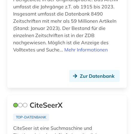
umfasst die Jahrgänge z.T. ab 1915 bis 2023.
technischer fortschritt (1)
Insgesamt umfasst die Datenbank 8490
tutorial (1)
Zeitschriften mit mehr als 59 Millionen Artikeln
(Stand: Januar 2023). Der Bestand für die
umweltwissenschaften (3)
einzelnen Zeitschriften ist in der ZDB
nachgewiesen. Möglich ist die Anzeige des
verhaltenswissenschaften (1)
Volltextes und Suche...
Mehr Informationen
videospiel (1)
walter de gruyter (1)
Zur Datenbank
weblog (1)
werkstoff (1)
CiteSeerX
wirtschaftsinformatik (3)
TOP-DATENBANK
wirtschaftswissenschaften (9)
CiteSeer ist eine Suchmaschine und
wissenschaftliche zeitschrift (1)