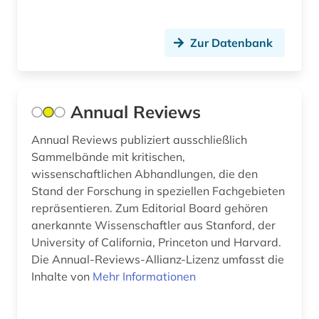
handbuch (1)
hersteller (1)
Zur Datenbank
händler (1)
informatik (5)
Annual Reviews
informations- und kommunikationstechnologie
(1)
Annual Reviews publiziert ausschließlich
Sammelbände mit kritischen,
informationstechnologie (1)
wissenschaftlichen Abhandlungen, die den
ingenieurwissenschaften (3)
Stand der Forschung in speziellen Fachgebieten
repräsentieren. Zum Editorial Board gehören
institute of electrical and electronics engineers
anerkannte Wissenschaftler aus Stanford, der
(1)
University of California, Princeton und Harvard.
Die Annual-Reviews-Allianz-Lizenz umfasst die
intelligente systeme (1)
Inhalte von
Mehr Informationen
internationale fernmelde-union (1)
internationale norm (1)