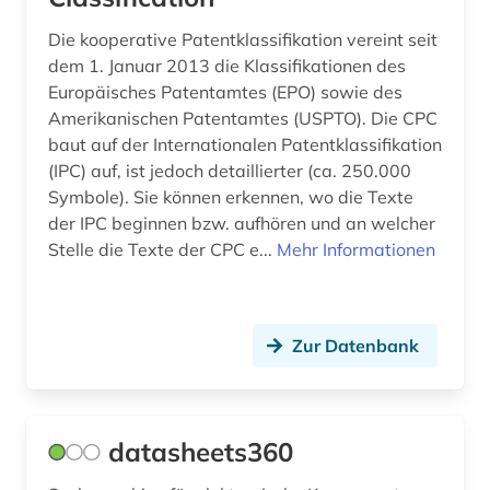
mediävistik (1)
Die kooperative Patentklassifikation vereint seit
migration (1)
dem 1. Januar 2013 die Klassifikationen des
Europäisches Patentamtes (EPO) sowie des
mikromobilität (1)
Amerikanischen Patentamtes (USPTO). Die CPC
mobilität (2)
baut auf der Internationalen Patentklassifikation
(IPC) auf, ist jedoch detaillierter (ca. 250.000
mobilitätsforschung (1)
Symbole). Sie können erkennen, wo die Texte
der IPC beginnen bzw. aufhören und an welcher
mobilitätstechnologie (1)
Stelle die Texte der CPC e...
Mehr Informationen
nachrichtentechnik (4)
nanotechnologie (1)
Zur Datenbank
nationalsozialismus (1)
naturgefahr (1)
datasheets360
naturwissenschaft (1)