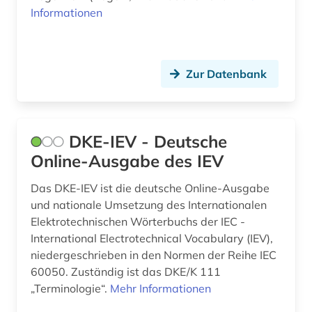
Informationen
technik (8)
technische optik (1)
Zur Datenbank
technisches zeichnen (1)
telekommunikation (2)
DKE-IEV - Deutsche
umweltwissenschaften (1)
Online-Ausgabe des IEV
unfallversicherung (1)
Das DKE-IEV ist die deutsche Online-Ausgabe
unfälle (1)
und nationale Umsetzung des Internationalen
Elektrotechnischen Wörterbuchs der IEC -
unternehmen (1)
International Electrotechnical Vocabulary (IEV),
niedergeschrieben in den Normen der Reihe IEC
urbane mobilität (1)
60050. Zuständig ist das DKE/K 111
vereinte nationen (1)
„Terminologie“.
Mehr Informationen