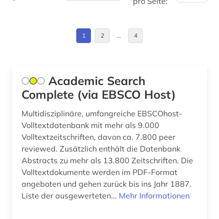
pro Seite:
firmenverzeichnis (1)
1
2
…
4
forschung (1)
forschungdaten (1)
forschungsbericht (1)
Academic Search
Complete (via EBSCO Host)
forschungsdaten (1)
Multidisziplinäre, umfangreiche EBSCOhost-
forschungsdatenmanagement (1)
Volltextdatenbank mit mehr als 9.000
Volltextzeitschriften, davon ca. 7.800 peer
forschungsdatenrepositorium (1)
reviewed. Zusätzlich enthält die Datenbank
freie plattform (1)
Abstracts zu mehr als 13.800 Zeitschriften. Die
Volltextdokumente werden im PDF-Format
funktechnik (3)
angeboten und gehen zurück bis ins Jahr 1887.
Liste der ausgewerteten...
Mehr Informationen
gebrauchsmuster (2)
gebrauchsmusteranmeldung (1)