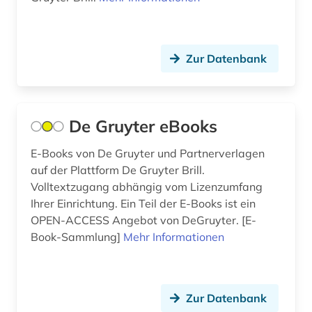
optoelektronik (1)
patent (2)
Zur Datenbank
patentanmeldung (1)
patente (1)
patentklassifikation (1)
De Gruyter eBooks
patentrecht (1)
E-Books von De Gruyter und Partnerverlagen
auf der Plattform De Gruyter Brill.
patentregister (1)
Volltextzugang abhängig vom Lizenzumfang
Ihrer Einrichtung. Ein Teil der E-Books ist ein
pharmazie (7)
OPEN-ACCESS Angebot von DeGruyter. [E-
physik (2)
Book-Sammlung]
Mehr Informationen
planung (1)
politische wissenschaft (1)
Zur Datenbank