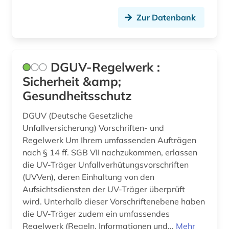
Zur Datenbank
sensortechnik (1)
sicherheit (1)
sicherungstechnik (1)
DGUV-Regelwerk :
Sicherheit &amp;
solartechnik (1)
Gesundheitsschutz
sozialwissenschaften (2)
DGUV (Deutsche Gesetzliche
soziologie (1)
Unfallversicherung) Vorschriften- und
Regelwerk Um Ihrem umfassenden Aufträgen
spanien (1)
nach § 14 ff. SGB VII nachzukommen, erlassen
die UV-Träger Unfallverhütungsvorschriften
spektrummanagement (1)
(UVVen), deren Einhaltung von den
stadt (1)
Aufsichtsdiensten der UV-Träger überprüft
wird. Unterhalb dieser Vorschriftenebene haben
stand der technik (1)
die UV-Träger zudem ein umfassendes
Regelwerk (Regeln, Informationen und...
Mehr
stellwerk (1)