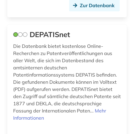
repository &lt;informatik&gt; (2)
Zur Datenbank
review (1)
richtlinie (1)
DEPATISnet
satellitenkommunikation (1)
Die Datenbank bietet kostenlose Online-
Recherchen zu Patentveröffentlichungen aus
schiff (1)
aller Welt, die sich im Datenbestand des
schiffbau (1)
amtsinternen deutschen
Patentinformationssystems DEPATIS befinden.
schifffahrt (1)
Die gefundenen Dokumente können im Volltext
(PDF) aufgerufen werden. DEPATISnet bietet
schiffs- und meerestechnik (1)
den Zugriff auf sämtliche deutschen Patente seit
schiffsmaschinenbau aus der
1877 und DEKLA, die deutschsprachige
schiffselektrotechnik (1)
Fassung der Internationalen Paten...
Mehr
Informationen
schmierstoffwahl (1)
schutzbau (1)