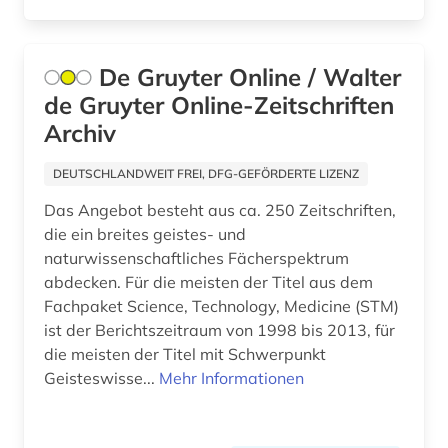
portal (1)
poster (1)
De Gruyter Online / Walter
preprint server (1)
de Gruyter Online-Zeitschriften
Archiv
produkt (1)
DEUTSCHLANDWEIT FREI, DFG-GEFÖRDERTE LIZENZ
psychologie (1)
Das Angebot besteht aus ca. 250 Zeitschriften,
publikationsserver (1)
die ein breites geistes- und
naturwissenschaftliches Fächerspektrum
quantenoptik (1)
abdecken. Für die meisten der Titel aus dem
quelle (1)
Fachpaket Science, Technology, Medicine (STM)
ist der Berichtszeitraum von 1998 bis 2013, für
recherche (1)
die meisten der Titel mit Schwerpunkt
Geisteswisse...
Mehr Informationen
regeln der technik (1)
regelungstechnik (1)