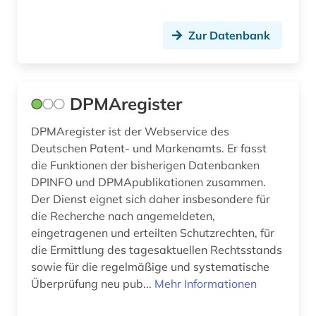
wälzlager (1)
wörterbuch (2)
Zur Datenbank
zeitschrift (4)
zeitschriftenaufsatz (4)
DPMAregister
zivilschutz (2)
DPMAregister ist der Webservice des
Deutschen Patent- und Markenamts. Er fasst
zubehör (1)
die Funktionen der bisherigen Datenbanken
zweiter weltkrieg (2)
DPINFO und DPMApublikationen zusammen.
Der Dienst eignet sich daher insbesondere für
öffentliche forschung (1)
die Recherche nach angemeldeten,
eingetragenen und erteilten Schutzrechten, für
die Ermittlung des tagesaktuellen Rechtsstands
sowie für die regelmäßige und systematische
Überprüfung neu pub...
Mehr Informationen