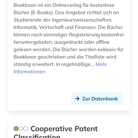
lichttechnik (1)
Bookboon ist ein Onlineverlag für kostenlose
Bücher (E-Books). Das Angebot richtet sich an
linearführungen (1)
Studierende der Ingenieurswissenschaften,
lithografie (1)
Informatik, Wirtschaft und Finanzen. Die Bücher
können nach einmaliger Registrierung kostenfrei
luftnachrichtendienst (2)
heruntergeladen, ausgedruckt oder offline
gelesen werden. Die Bücher werden exklusiv für
maritim (1)
Bookboon geschrieben und die Titelliste wird
maritime dictionary (1)
ständig erweitert. In regelmäßige...
Mehr
Informationen
markenregister (1)
maschinenbau (1)
Zur Datenbank
mathematik (1)
medizin (2)
medizintechnik (1)
Cooperative Patent
Classification