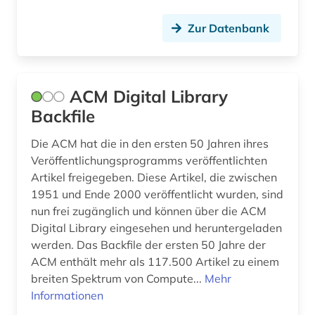
gebrauchsmusterrecht (1)
Zur Datenbank
geisteswissenschaften (6)
geowissenschaften (1)
ACM Digital Library
Backfile
geschichte (2)
geschützte topographien (1)
Die ACM hat die in den ersten 50 Jahren ihres
Veröffentlichungsprogramms veröffentlichten
gewerbliche schutzrechte (1)
Artikel freigegeben. Diese Artikel, die zwischen
1951 und Ende 2000 veröffentlicht wurden, sind
gewerblicher rechtsschutz (1)
nun frei zugänglich und können über die ACM
Digital Library eingesehen und heruntergeladen
gleitlager (1)
werden. Das Backfile der ersten 50 Jahre der
glossar (3)
ACM enthält mehr als 117.500 Artikel zu einem
breiten Spektrum von Compute...
Mehr
grenzflächen (1)
Informationen