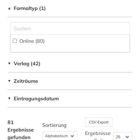
Slowenien (1)
Formaltyp (1)
▲
energieforschung (1)
Spanien (1)
energietechnik (1)
Tschechische Republik (1)
entwurf (1)
Online (80
)
Ungarn (1)
essay (1)
eth zürich (1)
Verlag (42)
▼
europäische union (1)
Zeiträume
▼
explosionen (1)
Eintragungsdatum
▼
fahrzeugbau (1)
fernerkundung (1)
81
CSV-Export
Sortierung
festkörperforschung (1)
Ergebnisse
Ergebnisse
gefunden
feuerwehrwesen (1)