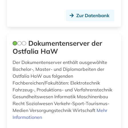
verkehr (1)
verkehrsforschung (1)
Zur Datenbank
verkehrswissenschaft (1)
vernetzung (1)
Dokumentenserver der
vorabdruck (1)
Ostfalia HaW
walter de gruyter (1)
Der Dokumentenserver enthält ausgewählte
Bachelor-, Master- und Diplomarbeiten der
weltkrieg &lt;1939-1945&gt; (2)
Ostfalia HaW aus folgenden
werkstoff (1)
Fachbereichen/Fakultäten: Elektrotechnik
Fahrzeug-, Produktions- und Verfahrenstechnik
wirtschaftswissenschaften (2)
Gesundheitswesen Informatik Maschinenbau
Recht Sozialwesen Verkehr-Sport-Tourismus-
wissenschaftliche zeitschrift (1)
Medien Versorgungstechnik Wirtschaft
Mehr
Informationen
wissenschaftlicher text (1)