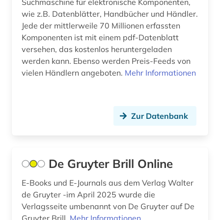
Suchmaschine für elektronische Komponenten,
naturwissenschaften (8)
wie z.B. Datenblätter, Handbücher und Händler.
neuheit (1)
Jede der mittlerweile 70 Millionen erfassten
Komponenten ist mit einem pdf-Datenblatt
neuheitsrecherche (1)
versehen, das kostenlos heruntergeladen
werden kann. Ebenso werden Preis-Feeds von
offshoretechnik (1)
vielen Händlern angeboten.
Mehr Informationen
online-publikation (2)
open access (8)
Zur Datenbank
open access transformation (1)
open data (1)
De Gruyter Brill Online
open science (2)
E-Books und E-Journals aus dem Verlag Walter
optik (1)
de Gruyter -im April 2025 wurde die
optische nachrichtentechnik (2)
Verlagsseite umbenannt von De Gruyter auf De
Gruyter Brill.
Mehr Informationen