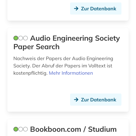
Zur Datenbank
internettechnologie (1)
iso-norm (1)
Audio Engineering Society
karriere (1)
Paper Search
katastrophenschutz (1)
Nachweis der Papers der Audio Engineering
kernphysik (1)
Society. Der Abruf der Papers im Volltext ist
kostenpflichtig.
Mehr Informationen
kongressbericht (1)
laser (2)
lasertechnologie (1)
Zur Datenbank
laufrollen (1)
lexikon (1)
Bookboon.com / Studium