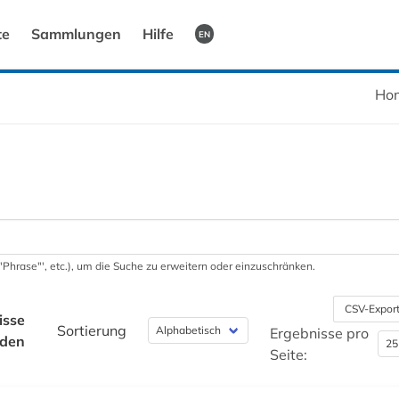
te
Sammlungen
Hilfe
EN
Ho
 '"Phrase"', etc.), um die Suche zu erweitern oder einzuschränken.
CSV-Expor
isse
Sortierung
Ergebnisse pro
nden
Seite: