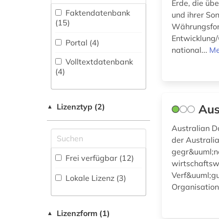
Erde, die üb
Faktendatenbank
Rechtswissenschaft
und ihrer So
datenanalyse (1)
(15
)
(2)
Währungsfond
demographie (3)
Entwicklung
Portal (4
)
Soziologie (11)
national...
Me
deutschland (1)
Volltextdatenbank
Statistik (15)
(4
)
dienstleistung (1)
Technik (1)
entwicklung (1)
Theologie und
Lizenztyp (2)
Aus
▲
Religionswissenschaften
entwicklungsländer
(1)
(1)
Australian D
der Australi
europa (1)
Werkstoffwissenschaften
gegr&uuml;nd
Frei verfügbar (12)
und Fertigungstechnik (1)
wirtschaftsw
faktendatenbank (1)
Verf&uuml;gu
Lokale Lizenz (3)
finanzwirtschaft (1)
Organisatione
Wirtschaftswissenschaften
(14)
Lizenzform (1)
▲
geschlechterforschung