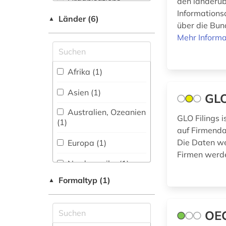
Organisations-
den länderüb
oecd (3)
Netzwerk / VPN
Informations
Länder (6)
▲
oecd-staaten (1)
über die Bun
Shibboleth (1)
Mehr Informa
politikwissenschaft
Zugriff vor Ort
(1)
Afrika (1)
sozialer indikator (1)
Asien (1)
sozialwissenschaft
GLO
(1)
Australien, Ozeanien
GLO Filings i
(1)
soziologie (1)
auf Firmenda
Die Daten we
Europa (1)
statistik (9)
Firmen werd
Nordamerika (1)
statistikdaten (1)
Formaltyp (1)
▲
USA (1)
statistische
datenbank (2)
OE
steuer (1)