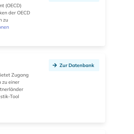
ent (OECD)
tiken der OECD
n zu
onen
Zur Datenbank
bietet Zugang
 zu einer
rtnerländer
stik-Tool