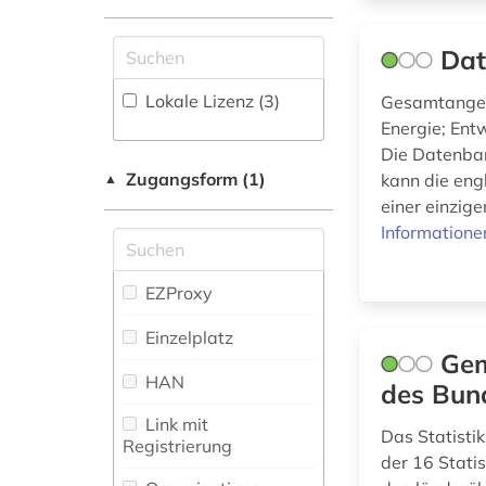
(1)
Dat
gesellschaftswissenschaften
(1)
Lokale Lizenz (3)
Gesamtangebo
Energie; Ent
gesundheit (1)
Die Datenban
Zugangsform (1)
kann die eng
▲
gesundheitsindikator
einer einzig
(1)
Informatione
globalisierung (1)
EZProxy
handel (1)
Einzelplatz
Gem
landwirtschaft (1)
HAN
des Bun
migration (1)
Link mit
Das Statisti
Registrierung
mitgliedsstaaten (1)
der 16 Stati