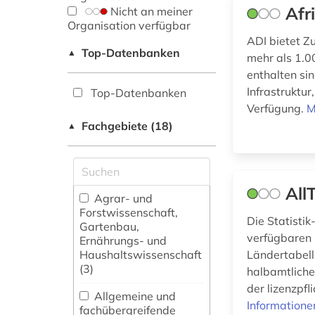
Afr
Nicht an meiner
Organisation verfügbar
ADI bietet Z
Top-Datenbanken
▲
mehr als 1.0
enthalten sin
Infrastruktur
Top-Datenbanken
Verfügung.
M
Fachgebiete (18)
▲
All
Agrar- und
Forstwissenschaft,
Die Statisti
Gartenbau,
verfügbaren 
Ernährungs- und
Haushaltswissenschaft
Ländertabell
(3)
halbamtliche
der lizenzpfl
Allgemeine und
Informatione
fachübergreifende