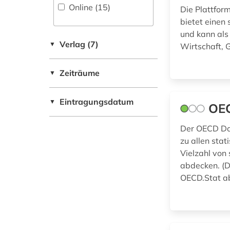
Online (15
)
Die Plattfor
technologie (1)
bietet einen
theologie (1)
und kann als
Verlag (7)
▼
Wirtschaft,
umfrage (1)
Zeiträume
▼
umwelt (1)
usa (1)
Eintragungsdatum
▼
OEC
verkehr (1)
Der OECD Dat
zu allen stat
verwaltungswissenschaft
Vielzahl von
(1)
abdecken. (D
OECD.Stat a
volksbefragung (1)
volkswirtschaft (2)
welt (2)