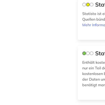
Sta
weltbank (1)
Statista ist 
wirtschaft (2)
Quellen bünde
wirtschaftsindikator
Mehr Informa
(1)
wirtschaftsstatistik
(1)
Sta
wirtschaftswissenschaft
(1)
Enthält kost
nur ein Teil 
kostenlosen 
der Daten um
benötigt man