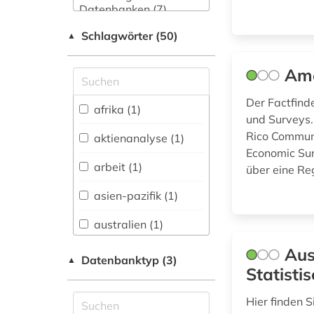
Datenbanken (7)
Schlagwörter (50)
▲
Energietechnik (4)
Ethnologie (1)
Ame
Geographie (1)
Der Factfind
afrika (1)
und Surveys.
Rico Communi
Gesundheitswissenschaften
aktienanalyse (1)
(1)
Economic Sur
arbeit (1)
über eine Re
Maschinenbau (1)
asien-pazifik (1)
Medizin (2)
australien (1)
Natur- und
Umweltschutz (4)
Aus
Datenbanktyp (3)
▲
bevölkerungsstatistik
Statist
Pädagogik (3)
(1)
Hier finden S
Politologie (7)
bildung (1)