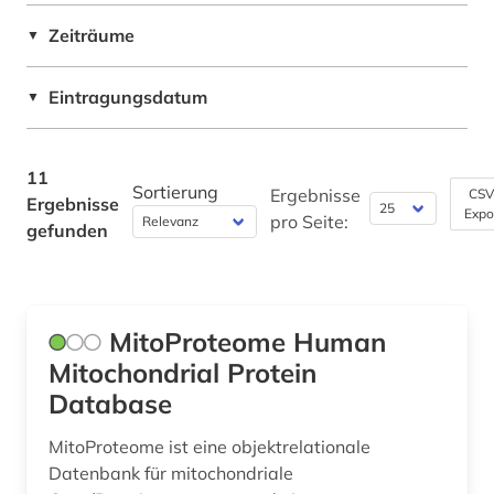
Zeiträume
▼
Pädagogik (0)
Philosophie (0)
Eintragungsdatum
▼
Physik (0)
11
Politologie (0)
Sortierung
Ergebnisse
CSV
Ergebnisse
Expo
pro Seite:
Psychologie (3)
gefunden
Rechtswissenschaft (0)
Romanistik (0)
MitoProteome Human
Slavistik (0)
Mitochondrial Protein
Database
Soziologie (0)
MitoProteome ist eine objektrelationale
Sport (1)
Datenbank für mitochondriale