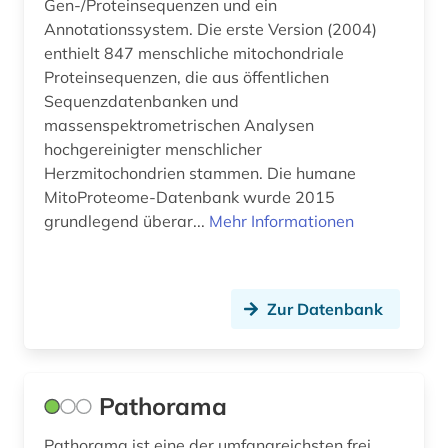
Technik (1)
Gen-/Proteinsequenzen und ein
Annotationssystem. Die erste Version (2004)
Theologie und Religionswissenschaften (0)
enthielt 847 menschliche mitochondriale
Proteinsequenzen, die aus öffentlichen
Werkstoffwissenschaften und
Sequenzdatenbanken und
Fertigungstechnik (0)
massenspektrometrischen Analysen
Wirtschaft JKU (0)
hochgereinigter menschlicher
Herzmitochondrien stammen. Die humane
Wirtschaftswissenschaften (0)
MitoProteome-Datenbank wurde 2015
grundlegend überar...
Mehr Informationen
Wissenschaftskunde, Forschung, Hochschul-,
Museumswesen (0)
Zur Datenbank
Pathorama
Pathorama ist eine der umfangreichsten frei