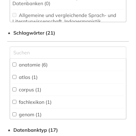
Datenbanken (0)
Allgemeine und vergleichende Sprach- und
Literaturwissenschaft. Indogermanistik.
Außereuropäische Sprachen und Literaturen (0)
Schlagwörter (21)
▲
Anglistik. Amerikanistik (0)
Archäologie (0)
Architektur, Bauingenieur- und
anatomie (6)
Vermessungswesen (0)
atlas (1)
Biologie, Biotechnologie (6)
corpus (1)
Buch- und Bibliothekswesen,
Informationswissenschaft (0)
fachlexikon (1)
Chemie und Pharmazie (0)
genom (1)
Elektrotechnik, Elektronik, Nachrichtentechnik
grafik (1)
Datenbanktyp (17)
▲
(0)