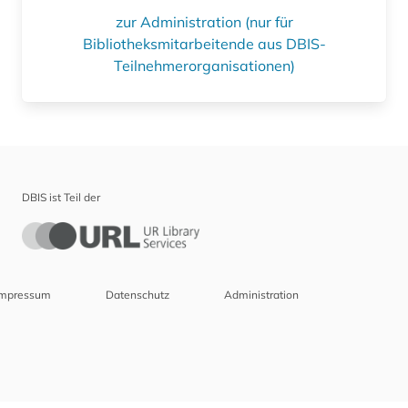
zur Administration (nur für
Bibliotheksmitarbeitende aus DBIS-
Teilnehmerorganisationen)
DBIS ist Teil der
Impressum
Datenschutz
Administration