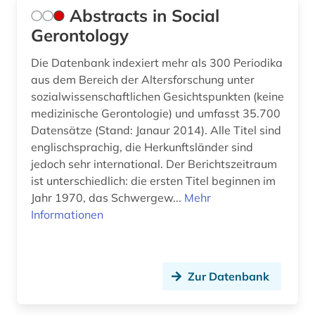
Abstracts in Social
bildliche darstellung (1)
Gerontology
bildpostkarte (1)
Die Datenbank indexiert mehr als 300 Periodika
aus dem Bereich der Altersforschung unter
bildung (8)
sozialwissenschaftlichen Gesichtspunkten (keine
medizinische Gerontologie) und umfasst 35.700
bildung in der sozialarbeit (1)
Datensätze (Stand: Janaur 2014). Alle Titel sind
bildungschancen (1)
englischsprachig, die Herkunftsländer sind
jedoch sehr international. Der Berichtszeitraum
bildungsforschung (8)
ist unterschiedlich: die ersten Titel beginnen im
Jahr 1970, das Schwergew...
Mehr
bildungsinstitutionen (1)
Informationen
bildungspolitik (1)
bildungssystem (1)
Zur Datenbank
bildungswesen (1)