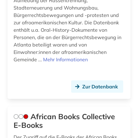
Aufhebung der Rassentrennung,
Stadterneuerung und Wohnungsbau,
erziehungswissenschaften (2)
Bürgerrechtsbewegungen und -protesten und
zur afroamerikanischen Kultur. Die Datenbank
estland (1)
enthält u.a. Oral-History-Dokumente von
ethik (2)
Personen, die an der Bürgerrechtsbewegung in
Atlanta beteiligt waren und von
ethnische beziehungen (2)
Einwohner:innen der afroamerikanischen
Gemeinde ...
Mehr Informationen
ethnische gruppe (1)
ethnische identität (1)
ethnizität (1)
Zur Datenbank
ethnologe (1)
ethnologie (6)
African Books Collective
E-Books
etudes africaines (2)
eu (1)
Der Zugriff auf die E-Books der African Books