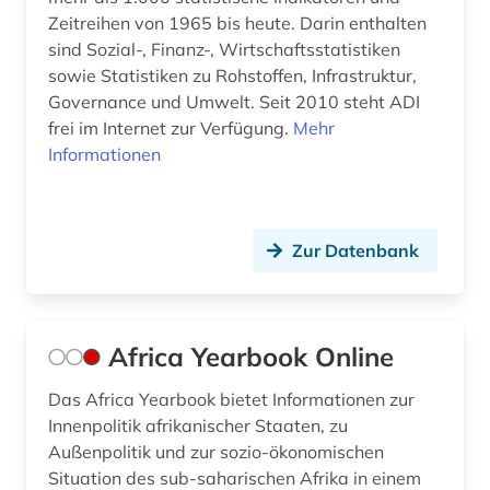
Zeitreihen von 1965 bis heute. Darin enthalten
el salvador (1)
sind Sozial-, Finanz-, Wirtschaftsstatistiken
elektronische zeitschrift (26)
sowie Statistiken zu Rohstoffen, Infrastruktur,
Governance und Umwelt. Seit 2010 steht ADI
elektronische zeitung (1)
frei im Internet zur Verfügung.
Mehr
Informationen
elektronisches buch (88)
elementarbildung (1)
empirische sozialforschung (7)
Zur Datenbank
energieforschung (1)
energieressourcen und -politik (1)
Africa Yearbook Online
engels (3)
Das Africa Yearbook bietet Informationen zur
Innenpolitik afrikanischer Staaten, zu
engineering &amp; technology (1)
Außenpolitik und zur sozio-ökonomischen
england (2)
Situation des sub-saharischen Afrika in einem