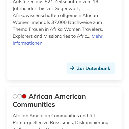
Aufsätzen aus 521 Zeitschriften vom 19.
Jahrhundert bis zur Gegenwart;
ergonomie (1)
Afrikawissenschaften allgemein African
ernährung (1)
Women: mehr als 37.000 Nachweise zum
Thema Frauen in Afrika Women Travelers,
ernährungspolitik (1)
Explorers and Missionaries to Afric...
Mehr
Informationen
ernährungswissenschaft (1)
erotik (1)
erwachsenenausbildung (1)
Zur Datenbank
erwachsenenbildung (5)
erwerbsarbeit (1)
African American
Communities
erwärmung &lt;meteorologie&gt; (2)
erziehung (1)
African American Communities enthält
Primärquellen zu Rassismus, Diskriminierung,
erziehungswissenschaft (2)