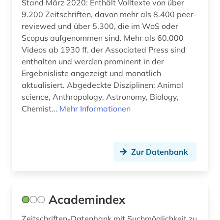
Stand März 2020: Enthält Volltexte von über
business (2)
9.200 Zeitschriften, davon mehr als 8.400 peer-
bücher (1)
reviewed und über 5.300, die im WoS oder
Scopus aufgenommen sind. Mehr als 60.000
bürgerrechtsbewegung (3)
Videos ab 1930 ff. der Associated Press sind
enthalten und werden prominent in der
caritas (2)
Ergebnisliste angezeigt und monatlich
chemie (20)
aktualisiert. Abgedeckte Disziplinen: Animal
science, Anthropology, Astronomy, Biology,
chemistry (1)
Chemist...
Mehr Informationen
chile (1)
china (9)
Zur Datenbank
christentum (1)
commonwealth (8)
Academindex
community currency (1)
Zeitschriften-Datenbank mit Suchmöglichkeit zu