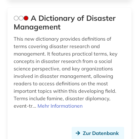
berufsausbildung (2)
A Dictionary of Disaster
berufsbildung (2)
Management
berufsforschung (2)
This new dictionary provides definitions of
terms covering disaster research and
beschäftigung (2)
management. It features practical terms, key
concepts in disaster research from a social
beschäftigungspolitik (1)
science perspective, and key organizations
bestand (1)
involved in disaster management, allowing
readers to access definitions on the most
betrieb (1)
important topics within this developing field.
Terms include famine, disaster diplomacy,
betriebswirtschaftslehre (2)
event-tr...
Mehr Informationen
bevölkerung (4)
bevölkerungsentwicklung (1)
Zur Datenbank
bevölkerungsforschung (1)