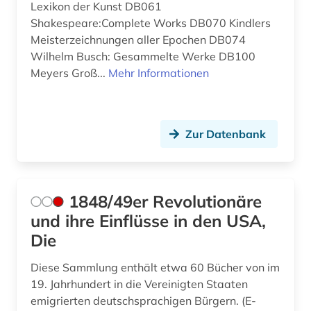
Lexikon der Kunst DB061
asiatische studien (1)
Osteuropa (11)
Shakespeare:Complete Works DB070 Kindlers
Meisterzeichnungen aller Epochen DB074
asien (3)
Ostmitteleuropa (7)
Wilhelm Busch: Gesammelte Werke DB100
Meyers Groß...
Mehr Informationen
asien-pazifik (1)
Palaestina (1)
asienforschung (1)
Polen (12)
astronomy and astrophysics (1)
Portugal (1)
Zur Datenbank
asyl (2)
Rumänien (5)
asylbewerberleistungsrecht (1)
Russland, Sowjetunion (11)
1848/49er Revolutionäre
asylrecht (2)
und ihre Einflüsse in den USA,
Sachsen (2)
Die
atomare bedrohung (1)
Schweden (2)
Diese Sammlung enthält etwa 60 Bücher von im
aufenthaltsrecht (1)
Schweiz (7)
19. Jahrhundert in die Vereinigten Staaten
emigrierten deutschsprachigen Bürgern. (E-
aufklärung (1)
Serbien (6)