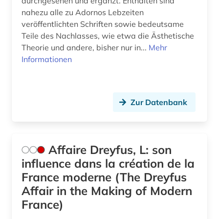
durchgesehen und ergänzt. Enthalten sind
nahezu alle zu Adornos Lebzeiten
didaktik (2)
veröffentlichten Schriften sowie bedeutsame
Teile des Nachlasses, wie etwa die Ästhetische
die @linke (1)
Theorie und andere, bisher nur in...
Mehr
dienstleistung (4)
Informationen
digitale bibliothek (1)
diplomatie (1)
Zur Datenbank
discovery service (1)
diskriminierung (3)
Affaire Dreyfus, L: son
dissens (1)
influence dans la création de la
France moderne (The Dreyfus
dissertation (3)
Affair in the Making of Modern
diversität (1)
France)
dokument (1)