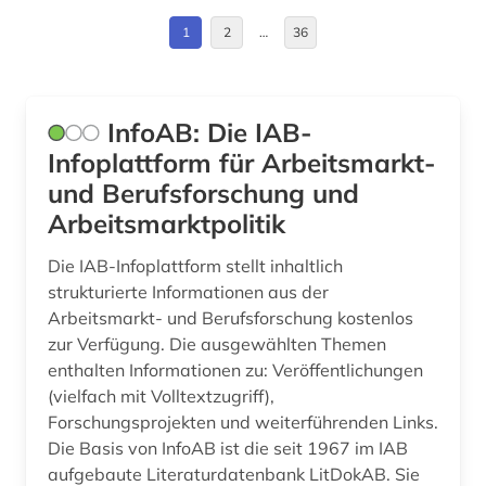
antisemitismusforschung (1)
Deutschland (76)
1
2
…
36
aquakultur (1)
Deutschland (DDR) (4)
arabisch (1)
Estland (4)
InfoAB: Die IAB-
arabische literatur (1)
Europa (33)
Infoplattform für Arbeitsmarkt-
und Berufsforschung und
arabische staaten (1)
Finnland (1)
Arbeitsmarktpolitik
arabischer frühling (1)
Frankreich (9)
Die IAB-Infoplattform stellt inhaltlich
arabistik (1)
GUS (4)
strukturierte Informationen aus der
Arbeitsmarkt- und Berufsforschung kostenlos
arbeit (11)
Griechenland (Altertum) (1)
zur Verfügung. Die ausgewählten Themen
enthalten Informationen zu: Veröffentlichungen
arbeiterbewegung (2)
Großbritannien (28)
(vielfach mit Volltextzugriff),
arbeiterin (1)
Hamburg (1)
Forschungsprojekten und weiterführenden Links.
Die Basis von InfoAB ist die seit 1967 im IAB
arbeiterklasse (1)
Irland (1)
aufgebaute Literaturdatenbank LitDokAB. Sie