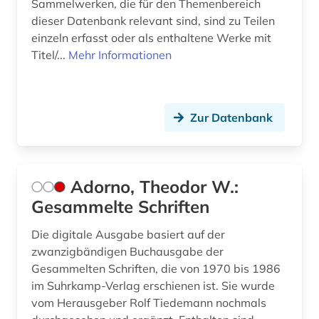
Sammelwerken, die für den Themenbereich
deutschland (31)
dieser Datenbank relevant sind, sind zu Teilen
einzeln erfasst oder als enthaltene Werke mit
deutschland (bundesrepublik) (1)
Titel/...
Mehr Informationen
deutschland (bundesrepublik). statistisches
bundesamt (1)
deutschland (ddr) (1)
Zur Datenbank
deutschland statistik (1)
deutschsprachige gemeinschaft (1)
Adorno, Theodor W.:
deutschsprachige gemeinschaft belgien (1)
Gesammelte Schriften
devianz (1)
Die digitale Ausgabe basiert auf der
zwanzigbändigen Buchausgabe der
diagramm (1)
Gesammelten Schriften, die von 1970 bis 1986
im Suhrkamp-Verlag erschienen ist. Sie wurde
diaspora (1)
vom Herausgeber Rolf Tiedemann nochmals
dichtung (1)