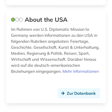
bevölkerungsstatistik (1)
About the USA
bevölkerungsumfrage (1)
Im Rahmen von U.S. Diplomatic Mission to
bewegungsverhalten (1)
Germany werden Informationen zu den USA in
bibliografie (35)
folgenden Rubriken angeboten: Feiertage,
Geschichte, Gesellschaft, Kunst & Unterhaltung,
bibliografin (1)
Medien, Regierung & Politik, Reisen, Sport,
Wirtschaft und Wissenschaft. Darüber hinaus
bibliographie (14)
wird auf die deutsch-amerikanischen
bibliothek (2)
Beziehungen eingegangen.
Mehr Informationen
bibliotheksbestand (3)
bibliothekswesen (1)
Zur Datenbank
biblische studien (1)
bilanz (1)