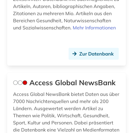
computerunterstütztes lernen (1)
Artikeln, Autoren, bibliographischen Angaben,
Zitationen zu mehreren Mio. Artikeln aus den
corporate governance (1)
Bereichen Gesundheit, Naturwissenschaften
corporate social responsibility (1)
und Sozialwissenschaften.
Mehr Informationen
costa rica (1)
coworking (1)
Zur Datenbank
cyberkriminalität (1)
darfur (1)
Access Global NewsBank
data science (1)
Access Global NewsBank bietet Daten aus über
daten (2)
7000 Nachrichtenquellen und mehr als 200
Ländern. Ausgewertet werden Artikel zu
datenarchiv (2)
Themen wie Politik, Wirtschaft, Gesundheit,
Sport, Kultur und Personen. Dabei präsentiert
datenbank genesis (1)
die Datenbank eine Vielzahl an Medienformaten