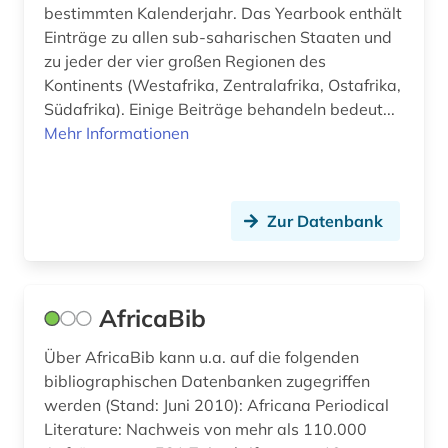
bestimmten Kalenderjahr. Das Yearbook enthält
englisch (6)
Einträge zu allen sub-saharischen Staaten und
zu jeder der vier großen Regionen des
entwicklung (6)
Kontinents (Westafrika, Zentralafrika, Ostafrika,
entwicklungsforschung (4)
Südafrika). Einige Beiträge behandeln bedeut...
Mehr Informationen
entwicklungshilfe (4)
entwicklungsländer (5)
Zur Datenbank
entwicklungspolitik (10)
entwicklungstheorie (1)
AfricaBib
entwicklungszusammenarbeit (4)
entwicklungsökonomie (1)
Über AfricaBib kann u.a. auf die folgenden
bibliographischen Datenbanken zugegriffen
entwicklunsindikator (1)
werden (Stand: Juni 2010): Africana Periodical
Literature: Nachweis von mehr als 110.000
enzyklopädie (13)