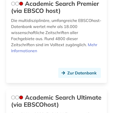
bosnien und herzegowina (1)
Academic Search Premier
(via EBSCO host)
bosnien-herzegowina (2)
Die multidisziplinäre, umfangreiche EBSCOhost-
botanik (1)
Datenbank wertet mehr als 18.000
branchenberichte (1)
wissenschaftliche Zeitschriften aller
Fachgebiete aus. Rund 4800 dieser
brandenburg (3)
Zeitschriften sind im Volltext zugänglich.
Mehr
Informationen
brasilien (1)
briefsammlung (1)
Zur Datenbank
british academy (1)
brüssel (1)
bulgarien (1)
Academic Search Ultimate
(via EBSCOhost)
bundestagswahl (1)