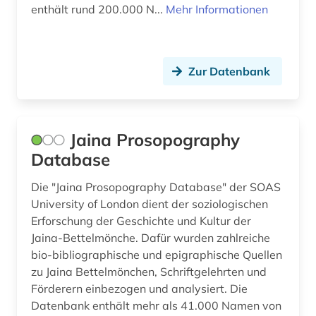
enthält rund 200.000 N...
Mehr Informationen
arbeitnehmervertretung (1)
Israel (1)
arbeitplatz (1)
Italien (4)
arbeitsbedingungen (1)
Zur Datenbank
Japan (2)
arbeitsbedingungen und -politik (1)
Jugoslawien (5)
arbeitsfeld (1)
Kanada (5)
Jaina Prosopography
Database
arbeitsgestaltung (1)
Kroatien (5)
arbeitslosigkeit (3)
Die "Jaina Prosopography Database" der SOAS
Lettland (3)
University of London dient der soziologischen
arbeitsmarkt (6)
Litauen (3)
Erforschung der Geschichte und Kultur der
Jaina-Bettelmönche. Dafür wurden zahlreiche
arbeitsmarktforschung (2)
Luxemburg (1)
bio-bibliographische und epigraphische Quellen
zu Jaina Bettelmönchen, Schriftgelehrten und
arbeitsmarktpolitik (1)
Makedonien (4)
Förderern einbezogen und analysiert. Die
arbeitsrecht (3)
Mecklenburg-Vorpommern (4)
Datenbank enthält mehr als 41.000 Namen von