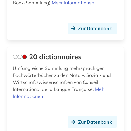
Book-Sammlung)
Mehr Informationen
aufsatzsammlung (2)
Skandinavien (1)
aufsätze (1)
Slowakei (6)
Zur Datenbank
ausbildung (1)
Slowenien (4)
ausland (3)
Spanien (1)
20 dictionnaires
auslandsschulden (1)
Suedamerika (9)
australien (3)
Umfangreiche Sammlung mehrsprachiger
Suedostasien (2)
Fachwörterbücher zu den Natur-, Sozial- und
autobiografische literatur (2)
Suedosteuropa (8)
Wirtschaftswissenschaften von Conseil
International de la Langue Française.
Mehr
außenpolitik (3)
Thueringen (1)
Informationen
baden-württemberg (1)
Tschechische Republik (4)
bande (1)
Tuerkei (1)
Zur Datenbank
bandenkriminalität (1)
USA (38)