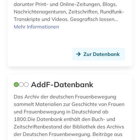
darunter Print- und Online-Zeitungen, Blogs,
datensammlung (3)
Nachrichtenagenturen, Zeitschriften, Rundfunk-
demographie (15)
Transkripte und Videos. Geografisch lassen...
Mehr Informationen
demographische entwicklung (1)
demokratie (1)
Zur Datenbank
demokratische bildung (1)
demoskopie (5)
design (4)
AddF-Datenbank
deutsch (3)
Das Archiv der deutschen Frauenbewegung
sammelt Materialien zur Geschichte von Frauen
deutsche (1)
und Frauenbewegung in Deutschland ab
1800.Die Datenbank enthält den Buch- und
deutsche gesellschaft für soziologie (1)
Zeitschriftenbestand der Bibliothek des Archivs
deutsches sprachgebiet (1)
der Deutschen Frauenbewegung. Beiträge aus