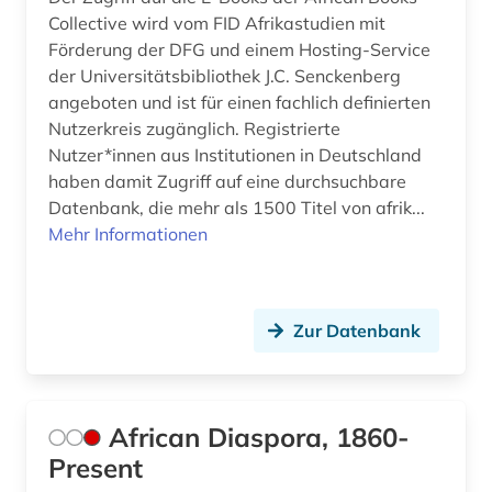
Collective wird vom FID Afrikastudien mit
europa (13)
Förderung der DFG und einem Hosting-Service
der Universitätsbibliothek J.C. Senckenberg
europarat (1)
angeboten und ist für einen fachlich definierten
Nutzerkreis zugänglich. Registrierte
european university institute (1)
Nutzer*innen aus Institutionen in Deutschland
europäische geschichte (2)
haben damit Zugriff auf eine durchsuchbare
Datenbank, die mehr als 1500 Titel von afrik...
europäische kultur (1)
Mehr Informationen
europäische union (17)
europäischer wirtschafts- und
sozialausschuss (1)
Zur Datenbank
europäisches schrifttum (1)
evaluation (1)
African Diaspora, 1860-
Present
extremismus (3)