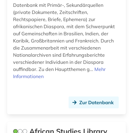
extremismusforschung (1)
Datenbank mit Primär-, Sekundärquellen
(private Dokumente, Zeitschriften,
fachinformationsdienst (5)
Rechtspapiere, Briefe, Ephemera) zur
afrikanischen Diaspora, mit dem Schwerpunkt
familie (2)
auf Gemeinschaften in Brasilien, Indien, der
Karibik, Großbritannien und Frankreich. Durch
familie und sozialwesen (1)
die Zusammenarbeit mit verschiedenen
familiengeschichte (2)
Nationalarchiven sind Erfahrungsberichte
verschiedener Individuen in der Diaspora
familiensoziologie (2)
auffindbar. Zu den Hauptthemen g...
Mehr
Informationen
familiäre gewalt (1)
feldforschung (1)
feminimus (1)
Zur Datenbank
feminismus (23)
fernando pessoa (1)
African Studies Library