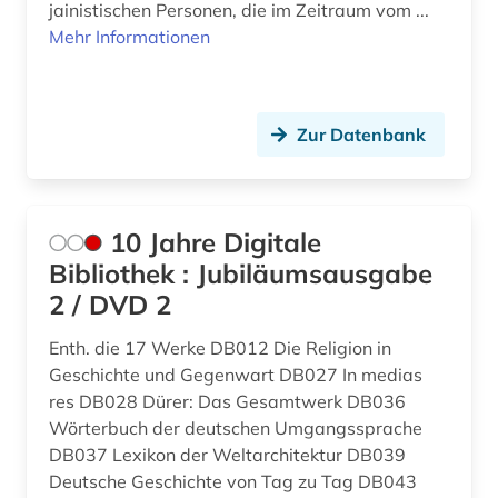
jainistischen Personen, die im Zeitraum vom ...
arbeitssicherheit (2)
Mittelamerika (4)
Mehr Informationen
arbeitssoziologie (1)
Moldawien (4)
architektur (4)
Montenegro (5)
Zur Datenbank
archivbestand (3)
Niederlande (5)
archäologie (3)
Niedersachsen (1)
10 Jahre Digitale
argentinien (1)
Nordamerika (3)
Bibliothek : Jubiläumsausgabe
arktis (1)
2 / DVD 2
Nordrhein-Westfalen (2)
armenien (1)
Norwegen (2)
Enth. die 17 Werke DB012 Die Religion in
Geschichte und Gegenwart DB027 In medias
armut (2)
Oesterreich (10)
res DB028 Dürer: Das Gesamtwerk DB036
Wörterbuch der deutschen Umgangssprache
artek (2)
Osmanisches Reich (2)
DB037 Lexikon der Weltarchitektur DB039
asean (1)
Deutsche Geschichte von Tag zu Tag DB043
Ostasien (3)