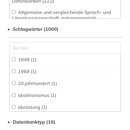
Datenbanken (222)
Allgemeine und vergleichende Sprach- und
Literaturwissenschaft. Indogermanistik.
Außereuropäische Sprachen und Literaturen
Schlagwörter (1000)
▲
(105)
Anglistik. Amerikanistik (98)
Archäologie (35)
1848 (1)
Architektur, Bauingenieur- und
Vermessungswesen (56)
1968 (1)
Biologie, Biotechnologie (62)
20.jahrhundert (1)
Buch- und Bibliothekswesen,
abolitionismus (1)
Informationswissenschaft (34)
abrüstung (1)
Chemie und Pharmazie (51)
abschlussarbeiten (1)
Datenbanktyp (16)
▲
Elektrotechnik, Elektronik, Nachrichtentechnik
(32)