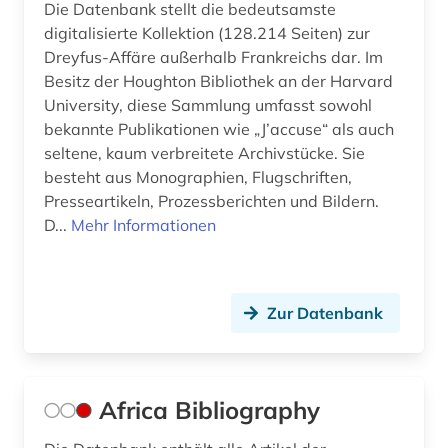
Die Datenbank stellt die bedeutsamste
digitalisierte Kollektion (128.214 Seiten) zur
dokumentarfilm (1)
Dreyfus-Affäre außerhalb Frankreichs dar. Im
Besitz der Houghton Bibliothek an der Harvard
dokumentation (2)
University, diese Sammlung umfasst sowohl
dokumentenserver (2)
bekannte Publikationen wie „J’accuse“ als auch
seltene, kaum verbreitete Archivstücke. Sie
dominikanische republik (1)
besteht aus Monographien, Flugschriften,
Presseartikeln, Prozessberichten und Bildern.
dreyfus-affäre (1)
D...
Mehr Informationen
dritte welt (1)
drogen (1)
Zur Datenbank
drogenmissbrauch (1)
e-book (3)
Africa Bibliography
e-learning (1)