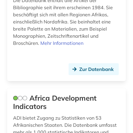
Die Datenbank enthält alle Artikel der
earnings calls transkripte (1)
Bibliographie seit ihrem erscheinen 1984. Sie
economic and social commission for asia and
beschäftigt sich mit allen Regionen Afrikas,
the pacific (1)
einschließlich Nordafrika. Sie beinhaltet eine
breite Palette an Materialien, zum Beispiel
economy (1)
Monographien, Zeitschriftenartikel und
ecuador (1)
Broschüren.
Mehr Informationen
ehe (1)
eingliederung (1)
Zur Datenbank
einreise (1)
einwanderer (1)
Africa Development
einwanderung (4)
Indicators
einwanderungspolitik (1)
ADI bietet Zugang zu Statistiken von 53
Afrikanischen Staaten. Die Datenbank umfasst
einzelhandel (1)
mehr als 1.000 statistische Indikatoren und