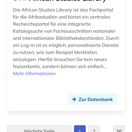
fernsehen (2)
Die African Studies Library ist das Fachportal
für die Afrikastudien und bietet ein zentrales
fid asien (4)
Rechercheportal für eine integrierte
fid asien crossasia (1)
Katalogsuche von Fachausschnitten nationaler
und internationaler Bibliotheksbeständen. Durch
fid benelux (1)
ein Log-in ist es möglich, personalisierte Dienste
zu nutzen, wie zum Beispiel Merklisten
fid nordeuropa (1)
anzulegen. Hierfür brauchen Sie kein neues
fid ost-, ostmittel- und südosteuropa (1)
Nutzerkonto, sondern können sich einfach...
Mehr Informationen
fid ost-, ostmittel- und südosteuropa (1)
fid romanistik (1)
Zur Datenbank
fid sozial- und kulturanthropologie (1)
fid-lizenz (1)
film (4)
Nächste Seite
1
2
…
36