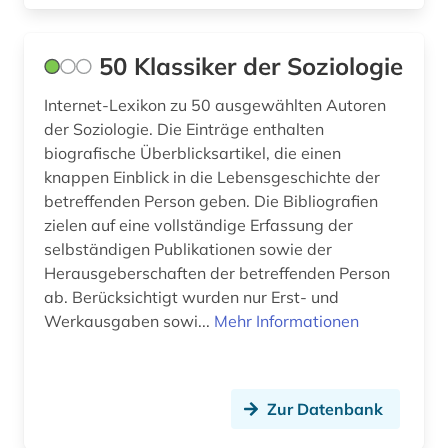
bankenstatistik (1)
Ukraine (5)
50 Klassiker der Soziologie
bayern (4)
Ungarn (4)
Internet-Lexikon zu 50 ausgewählten Autoren
beeinträchtigung (1)
der Soziologie. Die Einträge enthalten
biografische Überblicksartikel, die einen
behindertenarbeit (2)
knappen Einblick in die Lebensgeschichte der
behindertenpädagogik (1)
betreffenden Person geben. Die Bibliografien
zielen auf eine vollständige Erfassung der
behinderung (3)
selbständigen Publikationen sowie der
Herausgeberschaften der betreffenden Person
belgien (2)
ab. Berücksichtigt wurden nur Erst- und
berlin (3)
Werkausgaben sowi...
Mehr Informationen
beruf (1)
berufliche arbeit (1)
Zur Datenbank
berufliche fragen der sozialarbeit (1)