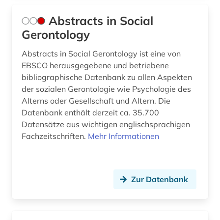
biodiversität (1)
Abstracts in Social
bioethik (1)
Gerontology
biografie (3)
Abstracts in Social Gerontology ist eine von
biographistik (1)
EBSCO herausgegebene und betriebene
bibliographische Datenbank zu allen Aspekten
biologie (3)
der sozialen Gerontologie wie Psychologie des
Alterns oder Gesellschaft und Altern. Die
biomechanik (1)
Datenbank enthält derzeit ca. 35.700
biowissenschaften (2)
Datensätze aus wichtigen englischsprachigen
Fachzeitschriften.
Mehr Informationen
bisexualität (6)
black theater (1)
Zur Datenbank
bolivien (1)
book e (1)