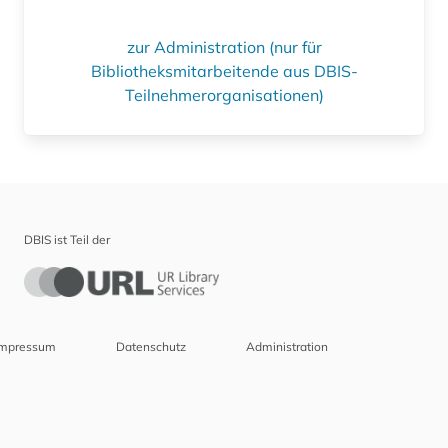
zur Administration (nur für
Bibliotheksmitarbeitende aus DBIS-
Teilnehmerorganisationen)
DBIS ist Teil der
Impressum
Datenschutz
Administration