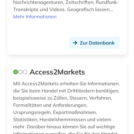
Nachrichtenagenturen, Zeitschriften, Rundfunk-
codierung (1)
Transkripte und Videos. Geografisch lassen...
Mehr Informationen
comesa-staaten (1)
commonwealth (2)
Zur Datenbank
community currency (1)
compliance (2)
Access2Markets
computer (1)
computer to plate (1)
Mit Access2Markets erhalten Sie Informationen,
die Sie beim Handel mit Drittländern benötigen,
computersicherheit (1)
beispielsweise zu Zöllen, Steuern, Verfahren,
Formalitäten und Anforderungen,
computerunterstütztes lernen (1)
Ursprungsregeln, Exportmaßnahmen,
Statistiken, Handelshemmnissen und vielem
controlling (5)
mehr. Darüber hinaus können Sie auf wichtige
corporate finance (1)
Informationen zugreifen, die Sie für den Handel