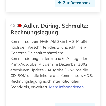
Zur Datenbank
design &amp; publishing (1)
designrecht (1)
Adler, Düring, Schmaltz:
designschutz (4)
Rechnungslegung
desktop publishing (1)
Kommentar zum HGB, AktG,GmbHG, PublG
nach den Vorschriften des Bilanzrichtlinien-
desktop-publishing (1)
Gesetzes Beinhaltet sämtliche
deutsch (26)
Kommentierungen der 5. und 6. Auflage der
Print-Ausgabe. Mit dem im Dezember 2002
deutsche bundesbank (2)
erschienen Update - Ausgabe 6 - wurde die
CD-ROM um die Inhalte des Kommentars ADS,
deutsche philologie (1)
Rechnungslegung nach internationalen
Standards, erweitert.
Mehr Informationen
deutscher einwanderer (1)
deutschland (102)