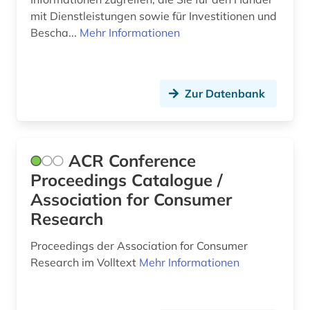
mit Dienstleistungen sowie für Investitionen und
corporate governance (1)
Bescha...
Mehr Informationen
corporate social responsibility (1)
corporate-governence-daten (1)
Zur Datenbank
coworking (1)
csr (1)
ACR Conference
cusip-identifier (1)
Proceedings Catalogue /
darstellende kunst (1)
Association for Consumer
Research
data science (1)
Proceedings der Association for Consumer
daten (7)
Research im Volltext
Mehr Informationen
datenanalyse (7)
datenaustausch (1)