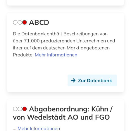
außenwirtschaftspolitik (2)
Suedamerika (9)
außenwirtschaftsrecht (1)
Suedasien (2)
ABCD
baden-württemberg (4)
Suedostasien (4)
Die Datenbank enthält Beschreibungen von
über 71.000 produzierenden Unternehmen und
bank (6)
Suedosteuropa (3)
ihrer auf dem deutschen Markt angebotenen
bank kreditinstitut finanzdienstleistung
Tschechische Republik (5)
Produkte.
Mehr Informationen
kreditwirtschaft (1)
Tuerkei (2)
bankarchiv (1)
USA (32)
Zur Datenbank
banken (1)
Ukraine (2)
bankenregulierung (1)
Ungarn (3)
bankenstatistik (3)
Abgabenordnung: Kühn /
Zypern (2)
von Wedelstädt AO und FGO
bankgeheimnis (1)
...
Mehr Informationen
bankrecht (1)