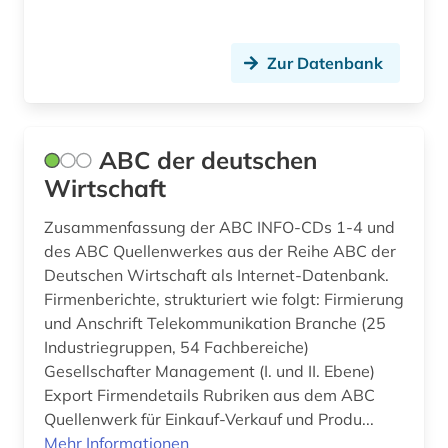
ausenhandelswirtschaft (1)
Niedersachsen (2)
ausfalleffekt (1)
Nordamerika (3)
Zur Datenbank
ausgabe (1)
Nordrhein-Westfalen (4)
ausland (3)
Norwegen (4)
ABC der deutschen
auslandsinvestition (2)
Oesterreich (31)
Wirtschaft
auslandsschulden (3)
Osmanisches Reich (1)
Zusammenfassung der ABC INFO-CDs 1-4 und
des ABC Quellenwerkes aus der Reihe ABC der
auslandsvermögen (1)
Ostasien (5)
Deutschen Wirtschaft als Internet-Datenbank.
Firmenberichte, strukturiert wie folgt: Firmierung
auslandsverschuldung (3)
Osteuropa (10)
und Anschrift Telekommunikation Branche (25
ausländer (1)
Ostmitteleuropa (4)
Industriegruppen, 54 Fachbereiche)
Gesellschafter Management (I. und II. Ebene)
ausländische direktinvestitionen (2)
Polen (5)
Export Firmendetails Rubriken aus dem ABC
Quellenwerk für Einkauf-Verkauf und Produ...
ausschreibung (1)
Portugal (3)
Mehr Informationen