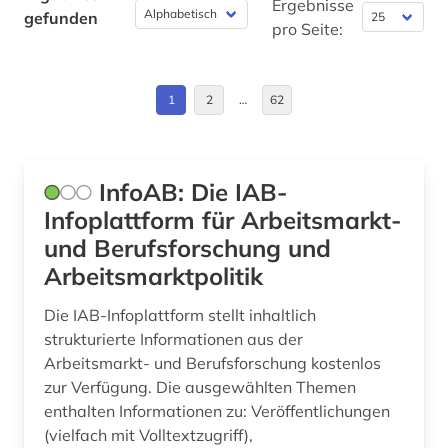
arbeiterbewegung (1)
China (13)
Ergebnisse
gefunden
pro Seite:
arbeitsbedingungen und -politik (1)
Daenemark (4)
arbeitsbeziehungen (1)
Deutschland (245)
1
2
…
62
arbeitslosigkeit (6)
Deutschland (DDR) (1)
arbeitsmarkt (10)
Estland (4)
InfoAB: Die IAB-
arbeitsmarktforschung (1)
Europa (74)
Infoplattform für Arbeitsmarkt-
und Berufsforschung und
arbeitsmarktpolitik (1)
Finnland (4)
Arbeitsmarktpolitik
arbeitsmarktstatistik (2)
Frankreich (11)
Die IAB-Infoplattform stellt inhaltlich
arbeitsmedizin (1)
GUS (4)
strukturierte Informationen aus der
Arbeitsmarkt- und Berufsforschung kostenlos
arbeitsproduktivität (3)
Gibraltar (1)
zur Verfügung. Die ausgewählten Themen
enthalten Informationen zu: Veröffentlichungen
arbeitsrecht (22)
Griechenland (4)
(vielfach mit Volltextzugriff),