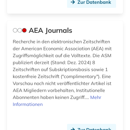
deutschland (bundesrepublik). statistisches
Zur Datenbank
bundesamt (1)
deutschland <bundesrepublik> (1)
AEA Journals
deutschland <östliche länder> (1)
Recherche in den elektronischen Zeitschriften
deutschland firmenverzeichnis (1)
der American Economic Association (AEA) mit
deutschland handelsmarke (1)
Zugriffsmöglichkeit auf die Volltexte. Die ASM
publiziert derzeit (Stand: Dez. 2024) 8
deutschland statistik (1)
Zeitschriften auf Subskriptionsbasis sowie 1
kostenfreie Zeitschrift ("complimentary"). Eine
deutschland warenzeichen (1)
Vorschau noch nicht veröffentlichter Artikel ist
deutschland. bundesarbeitsgericht (1)
AEA Migliedern vorbehalten, Institutionelle
Abonnenten haben keinen Zugriff....
Mehr
deutschland. finanzministerium (1)
Informationen
deutschsprachige gemeinschaft belgien (2)
deutschsprachiger raum (1)
Zur Datenbank