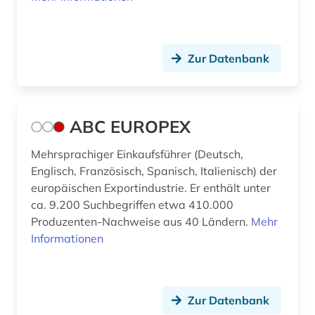
aussenwirtschaft (1)
Rumänien (3)
ausstellung (1)
Russland, Sowjetunion (9)
Zur Datenbank
australien (1)
Sachsen (1)
automobilwirtschaft (1)
San Marino (1)
ABC EUROPEX
außenhandel (13)
Schweden (5)
Mehrsprachiger Einkaufsführer (Deutsch,
außenhandel mit industriegütern (3)
Schweiz (20)
Englisch, Französisch, Spanisch, Italienisch) der
außenhandelsfinanzierung (1)
Serbien (2)
europäischen Exportindustrie. Er enthält unter
ca. 9.200 Suchbegriffen etwa 410.000
außenhandelsrecht (1)
Skandinavien (1)
Produzenten-Nachweise aus 40 Ländern.
Mehr
Informationen
außenhandelsstatistik (7)
Slowakei (5)
außenpolitik (4)
Slowenien (3)
außenwirtschaft (6)
Spanien (4)
Zur Datenbank