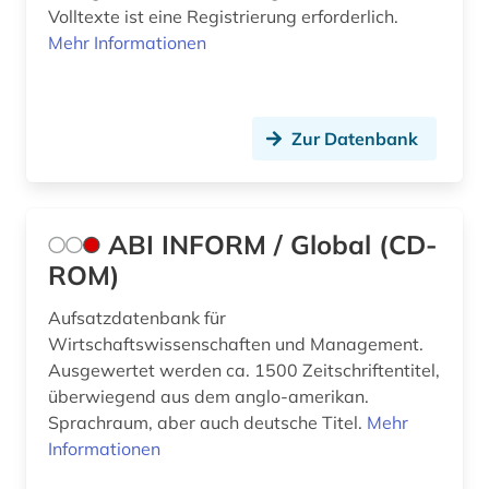
Volltexte ist eine Registrierung erforderlich.
Mehr Informationen
beitrittsstaaten (1)
bekleidung (1)
belgien (8)
Zur Datenbank
benchmark (1)
benchmarketing (1)
ABI INFORM / Global (CD-
benchmarking (1)
ROM)
bergbau (4)
Aufsatzdatenbank für
Wirtschaftswissenschaften und Management.
bergbaustatistik (2)
Ausgewertet werden ca. 1500 Zeitschriftentitel,
überwiegend aus dem anglo-amerikan.
bericht (1)
Sprachraum, aber auch deutsche Titel.
Mehr
berlin (2)
Informationen