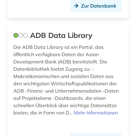
Zur Datenbank
datenbank genesis (1)
datenerhebung (1)
ADB Data Library
datenmanagement (1)
Die ADB Data Library ist ein Portal, das
datensammlung (7)
öffentlich verfügbare Daten der Asian
datenschutz (1)
Development Bank (ADB) bereitstellt. Die
Datenbibliothek bietet Zugang zu: -
datensicherung (1)
Makroökonomischen und sozialen Daten aus
den wichtigsten Wirtschaftspublikationen der
datenverarbeitung (1)
ADB -Finanz- und Unternehmensdaten -Daten
auf Projektebene -Dashboards, die einen
deep learning (1)
schnellen Überblick über wichtige Datensätze
demographie (16)
bieten, die in Form von D...
Mehr Informationen
denkfabrik (1)
design (6)