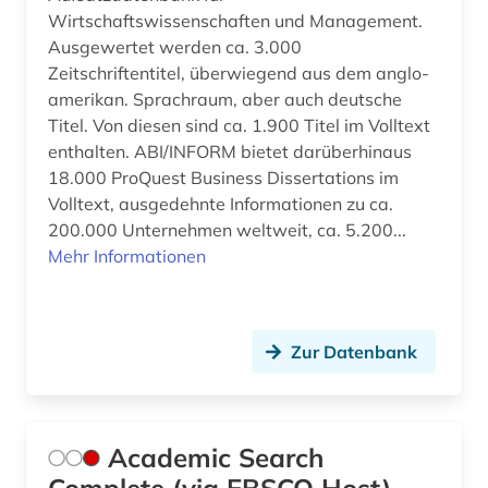
bevölkerungsforschung (1)
Wirtschaftswissenschaften und Management.
Ausgewertet werden ca. 3.000
bevölkerungsstatistik (8)
Zeitschriftentitel, überwiegend aus dem anglo-
amerikan. Sprachraum, aber auch deutsche
bewerbung (1)
Titel. Von diesen sind ca. 1.900 Titel im Volltext
bgvr (2)
enthalten. ABI/INFORM bietet darüberhinaus
18.000 ProQuest Business Dissertations im
bibliografie (22)
Volltext, ausgedehnte Informationen zu ca.
200.000 Unternehmen weltweit, ca. 5.200...
bibliographie (7)
Mehr Informationen
bibliotheksbestand (1)
bibliothekskatalog plus (1)
Zur Datenbank
bilanz (13)
bilanzanalyse (2)
Academic Search
bilanzdaten (1)