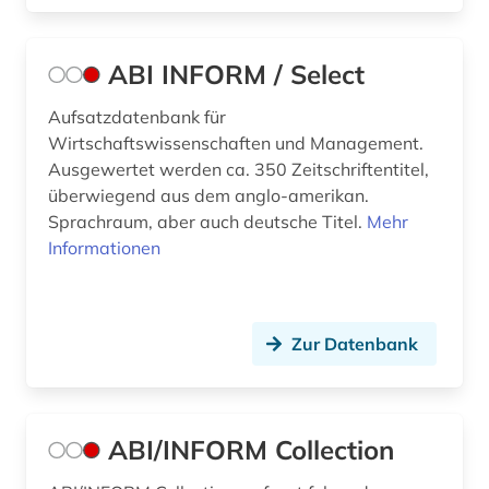
beschäftigung (5)
beschäftigungspolitik (1)
ABI INFORM / Select
bestand (1)
Aufsatzdatenbank für
bestechung (1)
Wirtschaftswissenschaften und Management.
Ausgewertet werden ca. 350 Zeitschriftentitel,
beteiligung (1)
überwiegend aus dem anglo-amerikan.
Sprachraum, aber auch deutsche Titel.
Mehr
betrieb (3)
Informationen
betriebliches informationssystem (1)
betriebsanalyse (1)
Zur Datenbank
betriebsdaten (7)
betriebsführung (6)
ABI/INFORM Collection
betriebsorganisation (1)