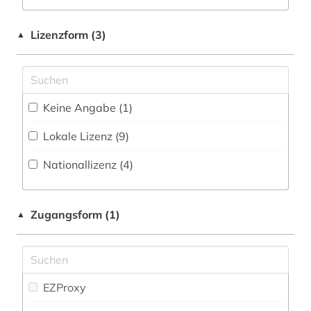
Volltextdatenbank (778
)
aktien (1)
Maschinenbau (17)
Lizenzform (3)
▲
Wörterbuch, Enzyklopädie, Nachschlagwerk
aktienanalyse (5)
Mathematik (54)
(163
)
aktiengesellschaft (1)
Medien- und Kommunikationswissenschaften,
Zeitung (75
)
Kommunikationsdesign (96)
Keine Angabe (1)
aktieninformationen (4)
Zeitungs-, Zeitschriftenbibliographie (11
)
Medizin (97)
Lokale Lizenz (9)
aktienkurse (1)
Militärwissenschaft (3)
Nationallizenz (4)
aktienmarkt (1)
Musikwissenschaft (32)
albanien (1)
Natur- und Umweltschutz (52)
Zugangsform (1)
▲
allgemeine volkswirtschaftslehre (3)
Pädagogik (105)
altenhilfe (1)
Philosophie (64)
altertumswissenschaft (1)
EZProxy
Physik (50)
amerika (1)