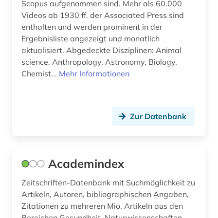
Scopus aufgenommen sind. Mehr als 60.000
branchen (1)
Videos ab 1930 ff. der Associated Press sind
enthalten und werden prominent in der
branchenanalyse (3)
Ergebnisliste angezeigt und monatlich
branchenberichte (3)
aktualisiert. Abgedeckte Disziplinen: Animal
science, Anthropology, Astronomy, Biology,
branchendaten (1)
Chemist...
Mehr Informationen
brancheninformation (1)
branchenprofil (1)
Zur Datenbank
branchenreport (1)
brandenburg (2)
Academindex
brandschutz (3)
Zeitschriften-Datenbank mit Suchmöglichkeit zu
braunkohle (1)
Artikeln, Autoren, bibliographischen Angaben,
Zitationen zu mehreren Mio. Artikeln aus den
briefkastengesellschaft (1)
Bereichen Gesundheit, Naturwissenschaften