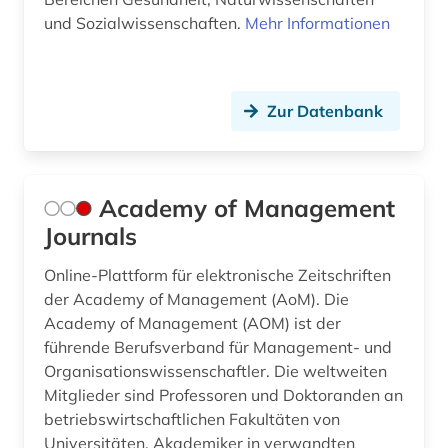
british academy (1)
und Sozialwissenschaften.
Mehr Informationen
browser (1)
bruttoinlandsprodukt (1)
Zur Datenbank
brüssel (1)
buchbestand (1)
Academy of Management
buchführung (6)
Journals
budget (1)
Online-Plattform für elektronische Zeitschriften
der Academy of Management (AoM). Die
bundesbank (1)
Academy of Management (AOM) ist der
führende Berufsverband für Management- und
bundesdatenschutzgesetz (1)
Organisationswissenschaftler. Die weltweiten
bundesfinanzhof (1)
Mitglieder sind Professoren und Doktoranden an
betriebswirtschaftlichen Fakultäten von
bundeshaushalt (1)
Universitäten, Akademiker in verwandten