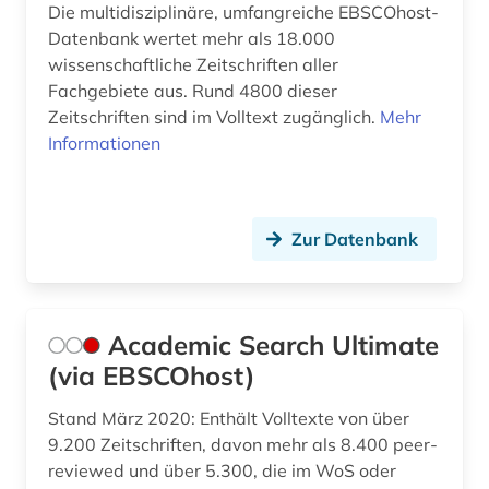
Die multidisziplinäre, umfangreiche EBSCOhost-
biografin (1)
Datenbank wertet mehr als 18.000
biographie (7)
wissenschaftliche Zeitschriften aller
Fachgebiete aus. Rund 4800 dieser
biologie (4)
Zeitschriften sind im Volltext zugänglich.
Mehr
Informationen
biowissenschaften (1)
bodennutzung (1)
Zur Datenbank
bodenpolitik (1)
bodenrecht (1)
bodenschutz (1)
Academic Search Ultimate
(via EBSCOhost)
bonitätsprüfung (1)
Stand März 2020: Enthält Volltexte von über
botanik (1)
9.200 Zeitschriften, davon mehr als 8.400 peer-
branche (4)
reviewed und über 5.300, die im WoS oder