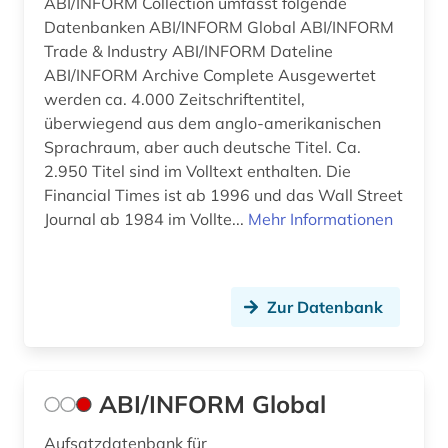
ABI/INFORM Collection umfasst folgende
betriebsrat (2)
Datenbanken ABI/INFORM Global ABI/INFORM
betriebssicherheit (2)
Trade & Industry ABI/INFORM Dateline
ABI/INFORM Archive Complete Ausgewertet
betriebssicherheitsverordnung (1)
werden ca. 4.000 Zeitschriftentitel,
überwiegend aus dem anglo-amerikanischen
betriebssystem (1)
Sprachraum, aber auch deutsche Titel. Ca.
2.950 Titel sind im Volltext enthalten. Die
betriebsverfassungsgesetz (1)
Financial Times ist ab 1996 und das Wall Street
betriebswirtschaft (18)
Journal ab 1984 im Vollte...
Mehr Informationen
betriebswirtschaftliche steuerlehre (1)
betriebswirtschaftslehre (26)
Zur Datenbank
betrug (1)
bevölkerung (3)
ABI/INFORM Global
bevölkerungsentwicklung (1)
Aufsatzdatenbank für