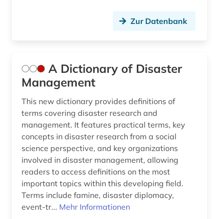
asean-staaten (1)
Liechtenstein (3)
Zur Datenbank
asiatisch-pazifischer raum (3)
Litauen (3)
asien (6)
Luxemburg (3)
asien-pazifik (1)
Makedonien (2)
A Dictionary of Disaster
Management
asienforschung (1)
Malta (3)
This new dictionary provides definitions of
astronomie (1)
Mecklenburg-Vorpommern (4)
terms covering disaster research and
management. It features practical terms, key
asyl (1)
Mittelamerika (6)
concepts in disaster research from a social
atomkraft (1)
Moldawien (4)
science perspective, and key organizations
involved in disaster management, allowing
audiovisuelles material (1)
Monaco (2)
readers to access definitions on the most
important topics within this developing field.
ausbildung (1)
Montenegro (2)
Terms include famine, disaster diplomacy,
ausbildungsförderung (1)
Niederlande (6)
event-tr...
Mehr Informationen