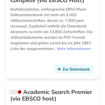
Complete (via EBSCO Host)
bilanzen (5)
Multidisziplinäre, umfangreiche EBSCOhost-
bilanzrecht (13)
Volltextdatenbank mit mehr als 9.000
Volltextzeitschriften, davon ca. 7.800 peer
bilanzsteuerecht (1)
reviewed. Zusätzlich enthält die Datenbank
Abstracts zu mehr als 13.800 Zeitschriften. Die
bilanzsteurrecht (1)
Volltextdokumente werden im PDF-Format
bildbearbeitung (2)
angeboten und gehen zurück bis ins Jahr 1887.
Liste der ausgewerteten...
Mehr Informationen
bildung (10)
bildungschancen (2)
Zur Datenbank
bildungsfinanzierung (1)
bildungsforschung (4)
bildungsinvestition (2)
Academic Search Premier
(via EBSCO host)
bildungspolitik (1)