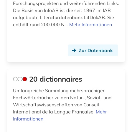
arbeitsschutz (5)
Großbritannien (30)
Forschungsprojekten und weiterführenden Links.
Die Basis von InfoAB ist die seit 1967 im IAB
arbeitssicherheit (6)
Irland (5)
aufgebaute Literaturdatenbank LitDokAB. Sie
enthält rund 200.000 N...
Mehr Informationen
arbeitssicherheitsrecht (1)
Island (2)
architektur (3)
Israel (2)
archiv (4)
Zur Datenbank
Italien (7)
archäologie (2)
Japan (7)
arizona (1)
Jugoslawien (3)
20 dictionnaires
armut (2)
Kanada (5)
Umfangreiche Sammlung mehrsprachiger
Fachwörterbücher zu den Natur-, Sozial- und
armutspolitik (1)
Korea (1)
Wirtschaftswissenschaften von Conseil
arzneimittelmarkt (3)
Kroatien (3)
International de la Langue Française.
Mehr
Informationen
asean (1)
Lettland (3)