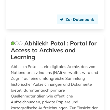
bankwesen (4)
Zur Datenbank
baubetrieb (1)
baumangel (1)
baurecht (1)
Abhilekh Patal : Portal for
Access to Archives and
bayerische motoren-werke (1)
Learning
bayern (6)
Abhilekh Patal ist ein digitales Archiv, das vom
bedarfsforschung (1)
Nationalarchiv Indiens (NAI) verwaltet wird und
Zugriff auf eine umfangreiche Sammlung
beherbergungsgewerbe tourismus
historischer Aufzeichnungen und Dokumente
volkswirtschaft tourismus gaststättengewerbe
hotelgewerbe kulturkontakt reisen tourismus (1)
bietet, darunter auch primäre
Quellenmaterialien wie öffentliche
behinderung (2)
Aufzeichnungen, private Papiere und
kartografische Aufzeichnungen. Zur Einsicht der
behörde (2)