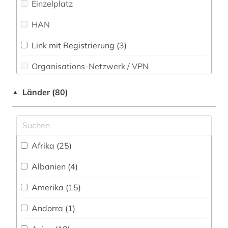
Einzelplatz
Politologie (293)
amerikanistik (2)
HAN
Psychologie (95)
amtliche bekanntmachung (1)
Link mit Registrierung (3)
Rechtswissenschaft (292)
amtliche statistik (2)
Organisations-Netzwerk / VPN
Romanistik (34)
amtsblatt (1)
Shibboleth
Länder (80)
▲
Slavistik (28)
amtsdrucksache (1)
Zugriff vor Ort
Soziologie (301)
analyse (2)
Sport (54)
analysen (1)
Afrika (25)
Technik (108)
andorra (1)
Albanien (4)
Theologie und Religionswissenschaften (52)
angewandte statistik (1)
Amerika (15)
Werkstoffwissenschaften und
Fertigungstechnik (70)
angewandte technologien (1)
Andorra (1)