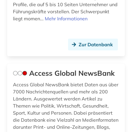
Profile, die auf 5 bis 10 Seiten Unternehmer und
bürokratie (1)
Führungskräfte vorstellen. Der Schwerpunkt
liegt momen...
Mehr Informationen
büroorganisation (1)
cd-rom (4)
Zur Datenbank
centre for economic policy research (1)
chemie (34)
chemische grundprodukte (1)
Access Global NewsBank
chemische industrie (1)
Access Global NewsBank bietet Daten aus über
7000 Nachrichtenquellen und mehr als 200
chile (1)
Ländern. Ausgewertet werden Artikel zu
china (11)
Themen wie Politik, Wirtschaft, Gesundheit,
Sport, Kultur und Personen. Dabei präsentiert
cloud computing (1)
die Datenbank eine Vielzahl an Medienformaten
darunter Print- und Online-Zeitungen, Blogs,
coaching (1)