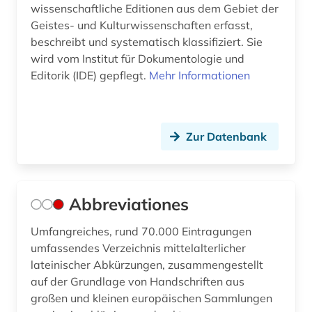
wissenschaftliche Editionen aus dem Gebiet der
schauspieler; lyriker; regisseur; drehbuchautor;
Geistes- und Kulturwissenschaften erfasst,
musiker; librettist (1)
beschreibt und systematisch klassifiziert. Sie
brief (4)
wird vom Institut für Dokumentologie und
Editorik (IDE) gepflegt.
Mehr Informationen
briefe (2)
briefsammlung (11)
Zur Datenbank
british academy (1)
bruno (1)
buddha (1)
Abbreviationes
buddhismus (3)
Umfangreiches, rund 70.000 Eintragungen
umfassendes Verzeichnis mittelalterlicher
carl friedrich von (1)
lateinischer Abkürzungen, zusammengestellt
auf der Grundlage von Handschriften aus
carl immanuel [bearb.] (1)
großen und kleinen europäischen Sammlungen