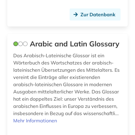
geisteswissenschaft (1)
geisteswissenschaften (45)
Zur Datenbank
gender (1)
gender studies (1)
Arabic and Latin Glossary
generative ki (1)
Das Arabisch-Lateinische Glossar ist ein
Wörterbuch des Wortschatzes der arabisch-
geografie (2)
lateinischen Übersetzungen des Mittelalters. Es
geologie (2)
vereint die Einträge aller existierenden
arabisch-lateinischen Glossare in modernen
georg friedrich wilhelm (1)
Ausgaben mittelalterlicher Werke. Das Glossar
hat ein doppeltes Ziel: unser Verständnis des
georg wilhelm friedrich (3)
arabischen Einflusses in Europa zu verbessern,
george (1)
insbesondere in Bezug auf das wissenschaftli...
Mehr Informationen
geowissenschaften (1)