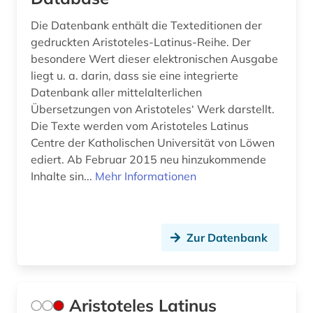
hegel (4)
Die Datenbank enthält die Texteditionen der
heidegger, martin | philosoph; hochschullehrer;
gedruckten Aristoteles-Latinus-Reihe. Der
wissenschaftler (1)
besondere Wert dieser elektronischen Ausgabe
liegt u. a. darin, dass sie eine integrierte
heiliger (1)
Datenbank aller mittelalterlichen
hertz, heinrich | physiker; hochschullehrer;
Übersetzungen von Aristoteles‘ Werk darstellt.
wissenschaftler (1)
Die Texte werden vom Aristoteles Latinus
Centre der Katholischen Universität von Löwen
hinduismus (2)
ediert. Ab Februar 2015 neu hinzukommende
Inhalte sin...
Mehr Informationen
hispanistik (1)
hobbes (1)
hochschullehre (1)
Zur Datenbank
hochschulschrift (2)
hochschulschriften (1)
Aristoteles Latinus