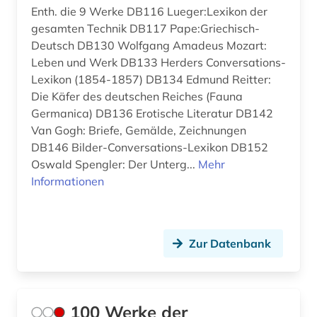
Enth. die 9 Werke DB116 Lueger:Lexikon der
betriebswirtschaftslehre (1)
Osteuropa (2)
gesamten Technik DB117 Pape:Griechisch-
bewusstsein (3)
Palaestina (1)
Deutsch DB130 Wolfgang Amadeus Mozart:
Leben und Werk DB133 Herders Conversations-
bibel (2)
Roemisches Reich (1)
Lexikon (1854-1857) DB134 Edmund Reitter:
Die Käfer des deutschen Reiches (Fauna
bibliografie (29)
Russland, Sowjetunion (2)
Germanica) DB136 Erotische Literatur DB142
bibliographie (11)
Van Gogh: Briefe, Gemälde, Zeichnungen
Schweiz (2)
DB146 Bilder-Conversations-Lexikon DB152
bibliographie 1975 - 1995 (1)
Suedamerika (1)
Oswald Spengler: Der Unterg...
Mehr
Informationen
bibliothek (2)
Suedasien (1)
bibliotheksbestand (1)
Suedostasien (1)
bibliothekswesen: biologie (1)
Zur Datenbank
Suedosteuropa (1)
bibliothekswesen: medizin (1)
Tuerkei (2)
biblische studien (1)
USA (5)
100 Werke der