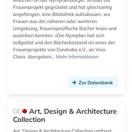
München (in der Nymphenburger Straße) als
islamische theologie (1)
Frauenprojekt gegründet und hat gleichzeitig
angefangen, eine Bibliothek aufzubauen, wo
islamwissenschaft (2)
Frauen aus der näheren oder weiteren
Umgebung, frauenspezifische Bücher lesen und
italianistik (1)
ausleihen konnten. »Die Nymphe« hat sich
jahre der entscheidung (1)
aufgelöst und den Bücherbestand an eines der
Frauenprojekte von Condrobs e.V., an Viva
japan (1)
Clara, übergeben...
Mehr Informationen
jean (1)
jiddistik (1)
Zur Datenbank
johann georg hamann (1)
johann gottlieb (2)
Art, Design & Architecture
john (1)
Collection
john henry (1)
Art, Design & Architecture Collection umfasst