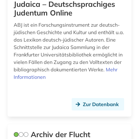
Judaica – Deutschsprachiges
geschichte 1680-1790 (1)
Judentum Online
geschichte 1700-1800 (1)
ABJ ist ein Forschungsinstrument zur deutsch-
geschichte 200-1500 (1)
jüdischen Geschichte und Kultur und enthält u.a.
das Lexikon deutsch-jüdischer Autoren. Eine
geschichte 500-1500 (1)
Schnittstelle zur Judaica Sammlung in der
geschichte 500-1500 n. chr. (1)
Frankfurter Universitätsbibliothek ermöglicht in
vielen Fällen den Zugang zu den Volltexten der
geschichte 800-1900 (2)
bibliographisch dokumentierten Werke.
Mehr
Informationen
geschichte <1701-1800> (2)
geschichte der naturwissenschaften (1)
Zur Datenbank
geschichtswissenschaft (1)
geschlechterforschung (1)
gesellschaft (1)
Archiv der Flucht