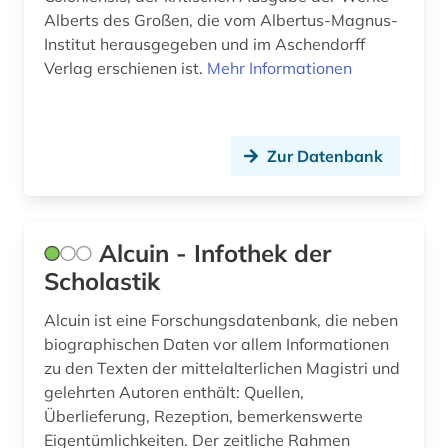
feuerbach (1)
Alberts des Großen, die vom Albertus-Magnus-
Institut herausgegeben und im Aschendorff
fichte (2)
Verlag erschienen ist.
Mehr Informationen
fid altertumswissenschaften - propylaeum (1)
fid slawistik (1)
Zur Datenbank
film (1)
filmwissenschaft (1)
Alcuin - Infothek der
finanzwissenschaft (1)
Scholastik
finnougristik (1)
Alcuin ist eine Forschungsdatenbank, die neben
biographischen Daten vor allem Informationen
flucht (1)
zu den Texten der mittelalterlichen Magistri und
fr (1)
gelehrten Autoren enthält: Quellen,
Überlieferung, Rezeption, bemerkenswerte
frankfurter schule (1)
Eigentümlichkeiten. Der zeitliche Rahmen