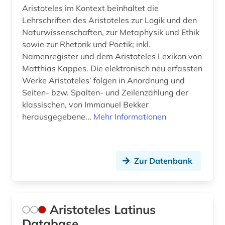
griechenland <altertum> (1)
Aristoteles im Kontext beinhaltet die
Lehrschriften des Aristoteles zur Logik und den
griechisch (5)
Naturwissenschaften, zur Metaphysik und Ethik
sowie zur Rhetorik und Poetik; inkl.
griechische literatur (1)
Namenregister und dem Aristoteles Lexikon von
großbritannien (6)
Matthias Kappes. Die elektronisch neu erfassten
Werke Aristoteles’ folgen in Anordnung und
gymnasium philanthopinum (1)
Seiten- bzw. Spalten- und Zeilenzählung der
klassischen, von Immanuel Bekker
hagiografie (1)
herausgegebene...
Mehr Informationen
handbuch (2)
handelsrecht (1)
Zur Datenbank
handschrift (1)
handschriftenkunde (1)
Aristoteles Latinus
hebräisch (3)
Database