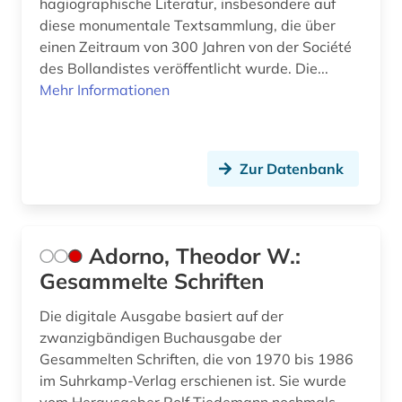
hagiographische Literatur, insbesondere auf
englisch literatur (1)
diese monumentale Textsammlung, die über
einen Zeitraum von 300 Jahren von der Société
enneades (1)
des Bollandistes veröffentlicht wurde. Die...
entdeckung (1)
Mehr Informationen
entwicklungspolitik (1)
enyzklopädie (1)
Zur Datenbank
enzyklopädie (10)
epistemische logik (1)
Adorno, Theodor W.:
erasmus von rotterdam (1)
Gesammelte Schriften
erfindung (1)
Die digitale Ausgabe basiert auf der
zwanzigbändigen Buchausgabe der
erkenntnistheorie (3)
Gesammelten Schriften, die von 1970 bis 1986
ernst (3)
im Suhrkamp-Verlag erschienen ist. Sie wurde