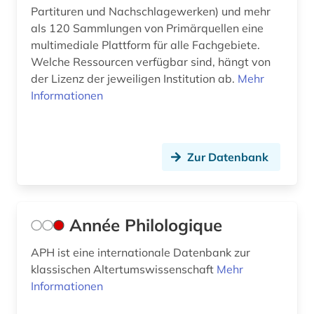
Partituren und Nachschlagewerken) und mehr
friedrich (1844-1900) (1)
als 120 Sammlungen von Primärquellen eine
multimediale Plattform für alle Fachgebiete.
friedrich nietzsche (1)
Welche Ressourcen verfügbar sind, hängt von
friedrich von (1)
der Lizenz der jeweiligen Institution ab.
Mehr
Informationen
friedrich wilhelm josef von (2)
frühe neuzeit (2)
Zur Datenbank
förderpreis für deutsche wissenschaftler im g.
w. leibniz-programm (1)
galloromanistik (3)
Année Philologique
gehirn (1)
APH ist eine internationale Datenbank zur
geist (1)
klassischen Altertumswissenschaft
Mehr
Informationen
geistesgeschichte (2)