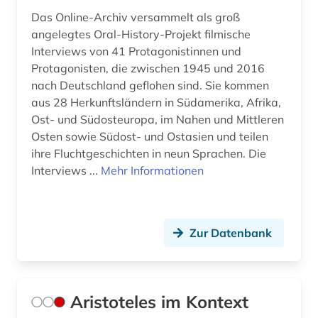
gesundheit &amp; ernährung (1)
Das Online-Archiv versammelt als groß
angelegtes Oral-History-Projekt filmische
gha-nikā (1)
Interviews von 41 Protagonistinnen und
giordano (1)
Protagonisten, die zwischen 1945 und 2016
nach Deutschland geflohen sind. Sie kommen
giovanni francesco (1)
aus 28 Herkunftsländern in Südamerika, Afrika,
Ost- und Südosteuropa, im Nahen und Mittleren
goethe (1)
Osten sowie Südost- und Ostasien und teilen
goethe, johann wolfgang von | schriftsteller;
ihre Fluchtgeschichten in neun Sprachen. Die
publizist; politiker; jurist; naturwissenschaftler;
Interviews ...
Mehr Informationen
theaterintendant; maler; zeichner (1)
gottfried wilhelm (1)
Zur Datenbank
gottfried wilhelm leibniz (1)
graue literatur (1)
griechenland (1)
Aristoteles im Kontext