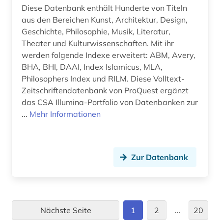
Diese Datenbank enthält Hunderte von Titeln
kappes (1)
aus den Bereichen Kunst, Architektur, Design,
Geschichte, Philosophie, Musik, Literatur,
kapuzinerorden (1)
Theater und Kulturwissenschaften. Mit ihr
karl (3)
werden folgende Indexe erweitert: ABM, Avery,
BHA, BHI, DAAI, Index Islamicus, MLA,
karl viktor von (1)
Philosophers Index und RILM. Diese Volltext-
Zeitschriftendatenbank von ProQuest ergänzt
katalog (2)
das CSA Illumina-Portfolio von Datenbanken zur
katholische kirche (3)
...
Mehr Informationen
katholizismus (1)
kirchengeschichte (1)
Zur Datenbank
kirchenväter (6)
klassik (1)
Nächste Seite
1
2
…
20
klassische archäologie (1)