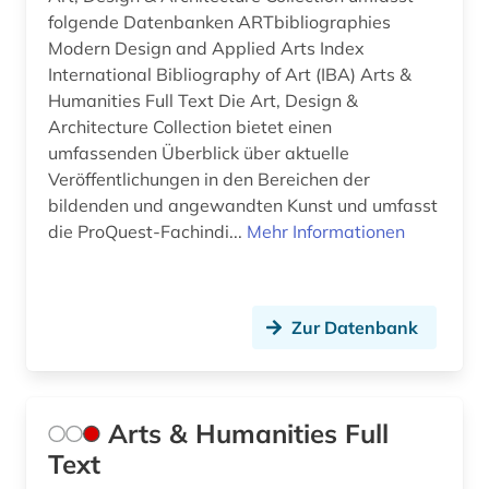
folgende Datenbanken ARTbibliographies
josef (philosoph) (1)
Modern Design and Applied Arts Index
judaica (1)
International Bibliography of Art (IBA) Arts &
Humanities Full Text Die Art, Design &
judaistik (3)
Architecture Collection bietet einen
umfassenden Überblick über aktuelle
juden (2)
Veröffentlichungen in den Bereichen der
judentum (5)
bildenden und angewandten Kunst und umfasst
die ProQuest-Fachindi...
Mehr Informationen
jüdische forschung (1)
jüdische studien (1)
Zur Datenbank
kalender (1)
kamasutra (1)
kanon (1)
Arts & Humanities Full
Text
kant (12)