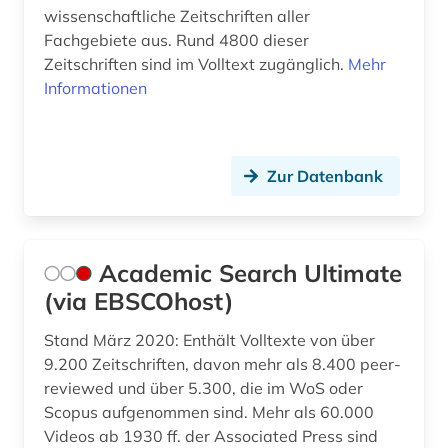
wissenschaftliche Zeitschriften aller
digitale edition (1)
Fachgebiete aus. Rund 4800 dieser
Zeitschriften sind im Volltext zugänglich.
Mehr
digitalisate (1)
Informationen
dingler (1)
discovery service (1)
Zur Datenbank
dissertation (2)
donald (1)
Academic Search Ultimate
dī (1)
(via EBSCOhost)
e-book (2)
Stand März 2020: Enthält Volltexte von über
e-book-kollektion (1)
9.200 Zeitschriften, davon mehr als 8.400 peer-
reviewed und über 5.300, die im WoS oder
e-learning (2)
Scopus aufgenommen sind. Mehr als 60.000
Videos ab 1930 ff. der Associated Press sind
ebook (2)