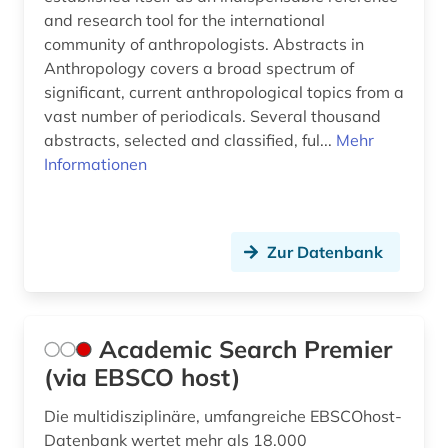
and research tool for the international
deutsch (8)
community of anthropologists. Abstracts in
deutsche literatur (2)
Anthropology covers a broad spectrum of
significant, current anthropological topics from a
deutscher idealismus (1)
vast number of periodicals. Several thousand
abstracts, selected and classified, ful...
Mehr
deutsches sprachgebiet (2)
Informationen
deutschland (6)
dewey (1)
Zur Datenbank
dharmaś (1)
dialogi (1)
Academic Search Premier
die @linke (1)
(via EBSCO host)
digha-nikaya (1)
Die multidisziplinäre, umfangreiche EBSCOhost-
digitale bibliothek (1)
Datenbank wertet mehr als 18.000