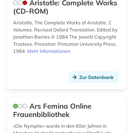
Aristotle: Complete Works
indische philosophie (1)
(CD-ROM)
ingenieurwissenschaften (2)
Aristotle, The Complete Works of Aristotle. 2
intellekt (1)
Volumes. Revised Oxford Translation. Edited by
Jonathan Barnes © 1984 The Jowett Copyright
interdisziplinarität (1)
Trustees. Princeton: Princeton University Press,
1984.
Mehr Informationen
internationale kooperation (1)
iranistik (2)
Zur Datenbank
irland / literatur / irisch (1)
isaac (1)
islam (5)
Ars Femina Online
Frauenbibliothek
islamische staaten (1)
»Die Nymphe« wurde in den 60er Jahren in
islamische studien (1)