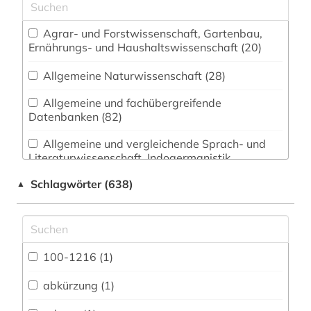
Agrar- und Forstwissenschaft, Gartenbau,
Ernährungs- und Haushaltswissenschaft (20)
Allgemeine Naturwissenschaft (28)
Allgemeine und fachübergreifende
Datenbanken (82)
Allgemeine und vergleichende Sprach- und
Literaturwissenschaft. Indogermanistik.
Außereuropäische Sprachen und Literaturen (98)
Schlagwörter (638)
▲
Anglistik. Amerikanistik (57)
Archäologie (51)
Architektur, Bauingenieur- und
100-1216 (1)
Vermessungswesen (35)
abkürzung (1)
Biologie, Biotechnologie (41)