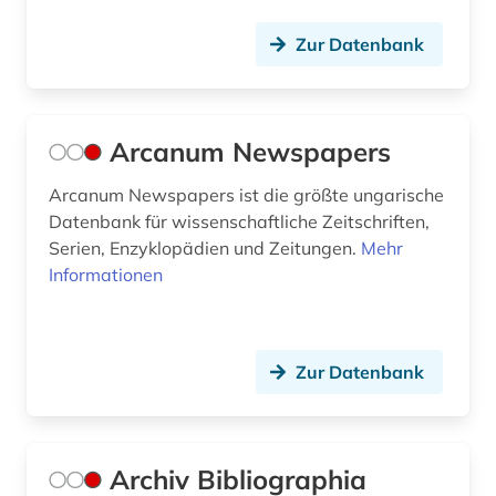
gerhardt (1)
Zur Datenbank
germanistik (3)
gesammelte werke (1)
gesamtausgaben (1)
Arcanum Newspapers
geschichte (43)
Arcanum Newspapers ist die größte ungarische
Datenbank für wissenschaftliche Zeitschriften,
geschichte &lt;1801-1819&gt; (1)
Serien, Enzyklopädien und Zeitungen.
Mehr
Informationen
geschichte 1300-1600 (1)
geschichte 1400-1700 (1)
geschichte 1440-1932 (1)
Zur Datenbank
geschichte 1600-1700 (1)
geschichte 1600-1900 (1)
Archiv Bibliographia