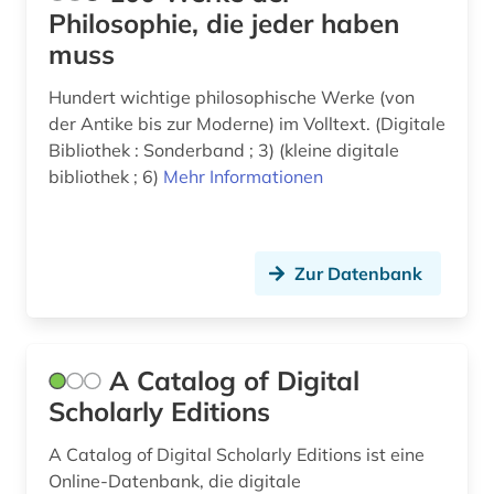
Philosophie, die jeder haben
biodiversität (1)
Ungarn (1)
muss
bioethik (6)
Hundert wichtige philosophische Werke (von
biografie (1)
der Antike bis zur Moderne) im Volltext. (Digitale
Bibliothek : Sonderband ; 3) (kleine digitale
biographie (4)
bibliothek ; 6)
Mehr Informationen
biologie (2)
biologischer landbau (1)
Zur Datenbank
blaise (1)
blogportal (1)
A Catalog of Digital
bonstetten (1)
Scholarly Editions
botanik (1)
A Catalog of Digital Scholarly Editions ist eine
brecht, bertolt | schriftsteller;
Online-Datenbank, die digitale
theaterintendant; theaterregisseur; dramatiker;