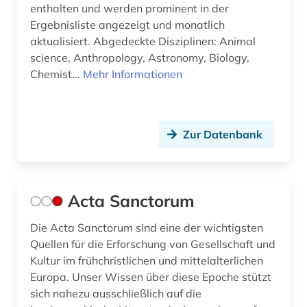
enthalten und werden prominent in der
elektronische bibliothek (1)
Ergebnisliste angezeigt und monatlich
aktualisiert. Abgedeckte Disziplinen: Animal
elektronische zeitschrift (13)
science, Anthropology, Astronomy, Biology,
Chemist...
Mehr Informationen
elektronisches buch (63)
emmanuel lévinas (1)
empirismus (1)
Zur Datenbank
energieerzeugung (1)
engels (3)
Acta Sanctorum
engels, friedrich | unternehmer; philosoph;
Die Acta Sanctorum sind eine der wichtigsten
historiker; journalist; autor; revolutionär (1)
Quellen für die Erforschung von Gesellschaft und
england (3)
Kultur im frühchristlichen und mittelalterlichen
Europa. Unser Wissen über diese Epoche stützt
englisch (3)
sich nahezu ausschließlich auf die