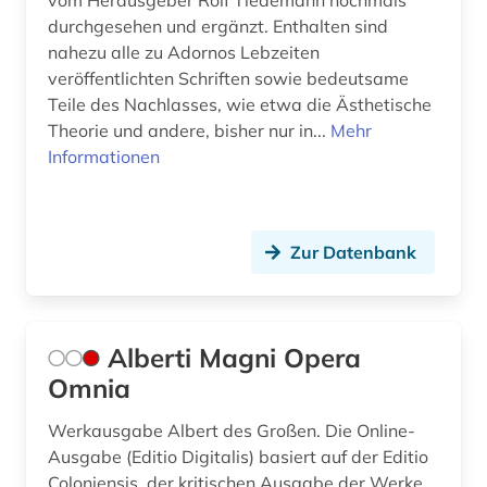
vom Herausgeber Rolf Tiedemann nochmals
erziehungswissenschaft (1)
durchgesehen und ergänzt. Enthalten sind
nahezu alle zu Adornos Lebzeiten
ethik (8)
veröffentlichten Schriften sowie bedeutsame
Teile des Nachlasses, wie etwa die Ästhetische
ethnologie (1)
Theorie und andere, bisher nur in...
Mehr
europa (1)
Informationen
europäische geschichte (2)
europäische kultur (1)
Zur Datenbank
evolution (1)
fachinformationsdienst (2)
Alberti Magni Opera
fachportal (1)
Omnia
fachzeitschrift (1)
Werkausgabe Albert des Großen. Die Online-
Ausgabe (Editio Digitalis) basiert auf der Editio
feminismus (1)
Coloniensis, der kritischen Ausgabe der Werke