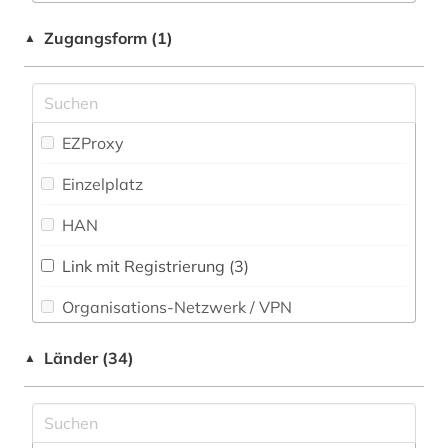
arabische philosophie (1)
Musikwissenschaft (50)
Zugangsform (1)
▲
arabistik (2)
Natur- und Umweltschutz (16)
arbeiterbewegung (2)
Pädagogik (65)
architektur (5)
EZProxy
Philosophie (477)
archivbestand (1)
Einzelplatz
Physik (26)
archäologie (3)
HAN
Politologie (91)
argumentation (1)
Link mit Registrierung (3)
Psychologie (62)
aristoteles (9)
Organisations-Netzwerk / VPN
Rechtswissenschaft (55)
aristoteles | philosoph; lehrer (1)
Shibboleth
Länder (34)
▲
Romanistik (49)
arthur (3)
Zugriff vor Ort
Slavistik (29)
asiatische studien (1)
Soziologie (111)