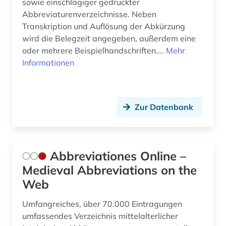
cassirer (3)
sowie einschlägiger gedruckter
Abbreviaturenverzeichnisse. Neben
charles (1)
Transkription und Auflösung der Abkürzung
wird die Belegzeit angegeben, außerdem eine
charles (1809-1882) (1)
oder mehrere Beispielhandschriften....
Mehr
Informationen
charles sanders (1)
chemie (8)
china (3)
Zur Datenbank
christentum (5)
christliche ethik (1)
Abbreviationes Online –
christliche literatur (3)
Medieval Abbreviations on the
Web
computerlinguistik (1)
Umfangreiches, über 70.000 Eintragungen
darstellende kunst (1)
umfassendes Verzeichnis mittelalterlicher