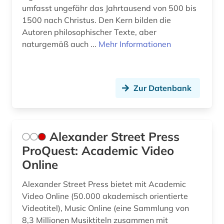
umfasst ungefähr das Jahrtausend von 500 bis
frankreich (5)
1500 nach Christus. Den Kern bilden die
franziskanerorden (1)
Autoren philosophischer Texte, aber
naturgemäß auch ...
Mehr Informationen
französisch (2)
frauen (1)
Zur Datenbank
frauenbewegung (1)
frauengeschichte (1)
freiheit (1)
Alexander Street Press
ProQuest: Academic Video
friedcrich von (1)
Online
friedensforschung (1)
Alexander Street Press bietet mit Academic
friedenspolitik (1)
Video Online (50.000 akademisch orientierte
Videotitel), Music Online (eine Sammlung von
friedrich (6)
8,3 Millionen Musiktiteln zusammen mit