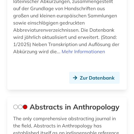
lateinischer Abkürzungen, zusammengestellt
darwin (1)
auf der Grundlage von Handschriften aus
darwin, charles | naturwissenschaftler;
großen und kleinen europäischen Sammlungen
biologe; geologe (1)
sowie einschlägigen gedruckten
Abbreviaturenverzeichnissen. Die Datenbank
david (1)
wird jährlich aktualisiert und erweitert. (Stand:
davidson (1)
1/2025) Neben Transkription und Auflösung der
Abkürzung wird die...
Mehr Informationen
debatte (1)
demographie (1)
Zur Datenbank
der untergang des abendlandes (1)
descartes (3)
desiderius erasmus (1)
Abstracts in Anthropology
design (4)
The only comprehensive abstracting journal in
the field, Abstracts in Anthropology has
dessau (1)
established itself as an indispensable reference