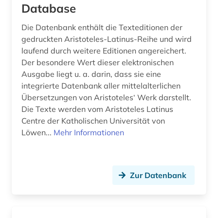
Database
holocaust (1)
hongkong (1)
Die Datenbank enthält die Texteditionen der
gedruckten Aristoteles-Latinus-Reihe und wird
hugo (1)
laufend durch weitere Editionen angereichert.
Der besondere Wert dieser elektronischen
humanismus (6)
Ausgabe liegt u. a. darin, dass sie eine
integrierte Datenbank aller mittelalterlichen
hume (1)
Übersetzungen von Aristoteles‘ Werk darstellt.
iberoromanistik (1)
Die Texte werden vom Aristoteles Latinus
Centre der Katholischen Universität von
idealismus (2)
Löwen...
Mehr Informationen
ideengeschichte (1)
immanuel (12)
Zur Datenbank
immanuel kant (1)
indien (4)