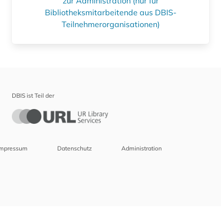
zur Administration (nur für
Bibliotheksmitarbeitende aus DBIS-
Teilnehmerorganisationen)
DBIS ist Teil der
Impressum
Datenschutz
Administration