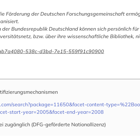
die Förderung der Deutschen Forschungsgemeinschaft ermög
anisiert.
 der Bundesrepublik Deutschland können sich persönlich für 
versitätsnetz, bzw. über ihre wissenschaftliche Bibliothek, n
/han/ab7a4080-538c-d3bd-7e15-559f91c90900
tifizierungsmechanismen
nger.com/search?package=11650&facet-content-type=%22Bo
et-start-year=2005&facet-end-year=2008
ei zugänglich (DFG-geförderte Nationallizenz)