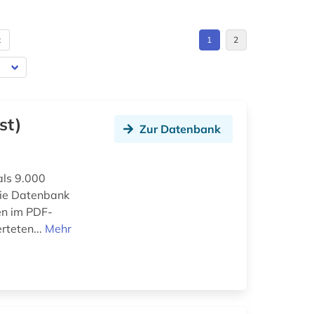
t
1
2
st)
Zur Datenbank
als 9.000
 die Datenbank
en im PDF-
rteten...
Mehr