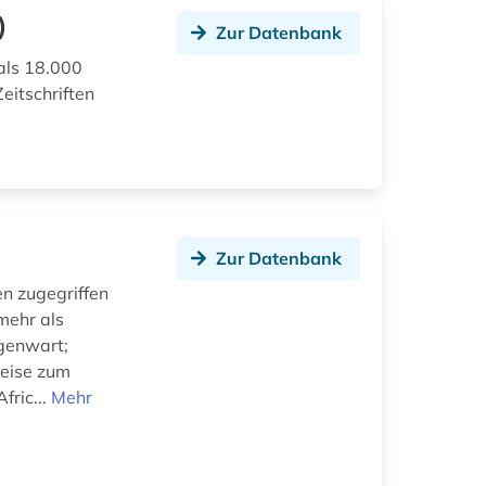
)
Zur Datenbank
als 18.000
eitschriften
Zur Datenbank
en zugegriffen
mehr als
egenwart;
weise zum
fric...
Mehr