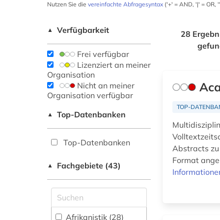
Nutzen Sie die
vereinfachte Abfragesyntax
('+' = AND, '|' = OR,
Verfügbarkeit
▲
28 Ergebn
gefu
Frei verfügbar
Lizenziert an meiner
Organisation
Aca
Nicht an meiner
Organisation verfügbar
TOP-DATENBA
Top-Datenbanken
▲
Multidiszipl
Volltextzeit
Top-Datenbanken
Abstracts zu
Format angeb
Fachgebiete (43)
▲
Informatione
Afrikanistik (28)