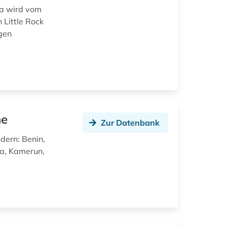
ka wird vom
 Little Rock
igen
ne
Zur Datenbank
dern: Benin,
na, Kamerun,
d