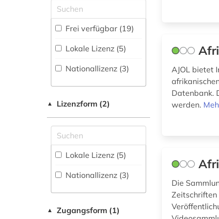
Elektronik,
Nachrichtentechnik (3)
Portal (4
)
entwicklungszusammenarbeit
Frei verfügbar (19)
Energietechnik (3)
Sammlung Nicht-
(1)
Textueller-Materialien
Afr
Lokale Lizenz (5)
Ethnologie (12)
(3
)
ernährung (1)
Nationallizenz (3)
AJOL bietet 
Geographie (7)
Volltextdatenbank
ethnologie (1)
afrikanischen
(14
)
Datenbank. D
Geowissenschaften
feminismus (1)
(3)
Lizenzform (2)
Wörterbuch,
▲
werden.
Meh
Enzyklopädie,
fotografie (1)
Germanistik.
Nachschlagwerk (1
)
Niederlandistik.
französisch (1)
Skandinavistik (5)
Lokale Lizenz (5)
frau (1)
Afr
Geschichte (6)
Nationallizenz (3)
frauenforschung (1)
Informatik (3)
Die Sammlung
Zeitschriften
galloromanistik (1)
Klassische
Veröffentlic
Zugangsform (1)
Philologie.
▲
Videosammlun