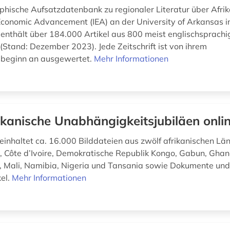
aphische Aufsatzdatenbank zu regionaler Literatur über Afri
 Economic Advancement (IEA) an der University of Arkansas in
e enthält über 184.000 Artikel aus 800 meist englischsprach
 (Stand: Dezember 2023). Jede Zeitschrift ist von ihrem
sbeginn an ausgewertet.
Mehr Informationen
ikanische Unabhängigkeitsjubiläen onli
einhaltet ca. 16.000 Bilddateien aus zwölf afrikanischen Län
, Côte d’Ivoire, Demokratische Republik Kongo, Gabun, Gha
 Mali, Namibia, Nigeria und Tansania sowie Dokumente un
kel.
Mehr Informationen