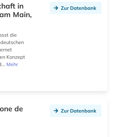
haft in
Zur Datenbank
 am Main,
asst die
r deutschen
ternet
hen Konzept
...
Mehr
hone de
Zur Datenbank