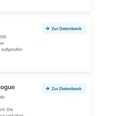
Zur Datenbank
 200
der
t aufgerufen
logue
Zur Datenbank
nde
rt. Die
aus und über