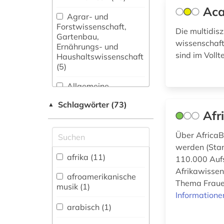
Aca
Agrar- und
Forstwissenschaft,
Die multidis
Gartenbau,
wissenschaftl
Ernährungs- und
sind im Vollt
Haushaltswissenschaft
(5)
Allgemeine
Naturwissenschaft (3)
Schlagwörter (73)
▲
Afr
Allgemeine und
fachübergreifende
Über AfricaB
Datenbanken (12)
werden (Stan
Allgemeine und
afrika (11)
110.000 Aufs
vergleichende Sprach-
Afrikawisse
und
afroamerikanische
Thema Frauen
Literaturwissenschaft.
musik (1)
Indogermanistik.
Informatione
Außereuropäische
arabisch (1)
Sprachen und