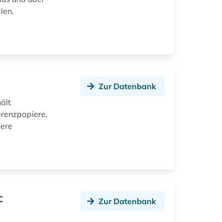
len,
Zur Datenbank
ält
erenzpapiere,
here
c
Zur Datenbank