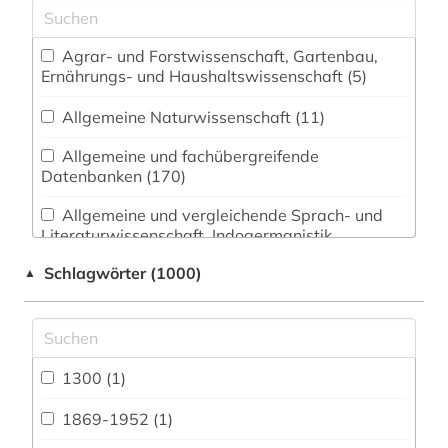
Agrar- und Forstwissenschaft, Gartenbau,
Ernährungs- und Haushaltswissenschaft (5)
Allgemeine Naturwissenschaft (11)
Allgemeine und fachübergreifende
Datenbanken (170)
Allgemeine und vergleichende Sprach- und
Literaturwissenschaft. Indogermanistik.
Außereuropäische Sprachen und Literaturen (35)
Schlagwörter (1000)
▲
Anglistik. Amerikanistik (29)
Archäologie (1)
Architektur, Bauingenieur- und
1300 (1)
Vermessungswesen (13)
1869-1952 (1)
Biologie, Biotechnologie (7)