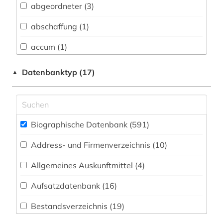
abgeordneter (3)
Buch- und Bibliothekswesen,
Informationswissenschaft (20)
abschaffung (1)
Chemie und Pharmazie (4)
accum (1)
Elektrotechnik, Elektronik, Nachrichtentechnik
adel (3)
Datenbanktyp (17)
▲
(1)
administrative service (1)
Energietechnik (0)
adolf (1)
Ethnologie (12)
Biographische Datenbank (591
)
adressbuch (3)
Geographie (8)
Address- und Firmenverzeichnis (10
)
adressen (1)
Geowissenschaften (0)
Allgemeines Auskunftmittel (4
)
afrika (2)
Germanistik. Niederlandistik. Skandinavistik
(46)
Aufsatzdatenbank (16
)
afroamerikaner (1)
Geschichte (257)
Bestandsverzeichnis (19
)
afroamerikanische musik (1)