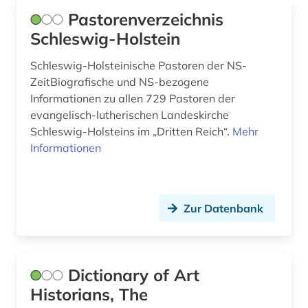
fruchtbringende gesellschaft (1)
Pastorenverzeichnis
frühe neuzeit (4)
Schleswig-Holstein
funktionär (1)
Schleswig-Holsteinische Pastoren der NS-
ZeitBiografische und NS-bezogene
färöer (1)
Informationen zu allen 729 Pastoren der
förster (1)
evangelisch-lutherischen Landeskirche
Schleswig-Holsteins im „Dritten Reich“.
Mehr
führungskraft (1)
Informationen
galloromanistik (5)
gartenarchitekt (1)
Zur Datenbank
gartenarchitektin (1)
gartenbau (1)
Dictionary of Art
gartengestaltung (1)
Historians, The