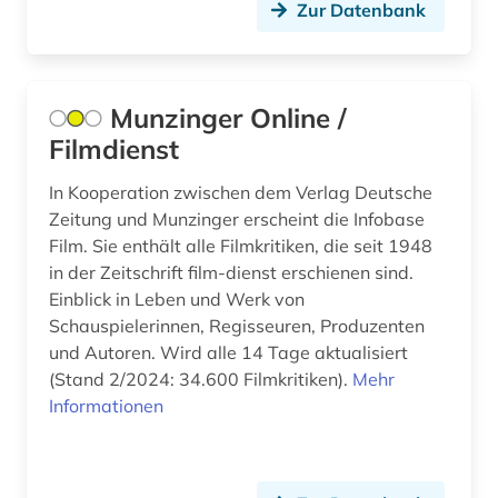
buchdrucker (2)
Zur Datenbank
buchhandel (2)
buchhändler (1)
Munzinger Online /
burkina faso (1)
Filmdienst
business (1)
In Kooperation zwischen dem Verlag Deutsche
Zeitung und Munzinger erscheint die Infobase
byzantinisches reich (2)
Film. Sie enthält alle Filmkritiken, die seit 1948
in der Zeitschrift film-dienst erschienen sind.
byzantinistik (1)
Einblick in Leben und Werk von
byzanz (3)
Schauspielerinnen, Regisseuren, Produzenten
und Autoren. Wird alle 14 Tage aktualisiert
böhmen (2)
(Stand 2/2024: 34.600 Filmkritiken).
Mehr
Informationen
böhmische länder (1)
bühnenkünstler (1)