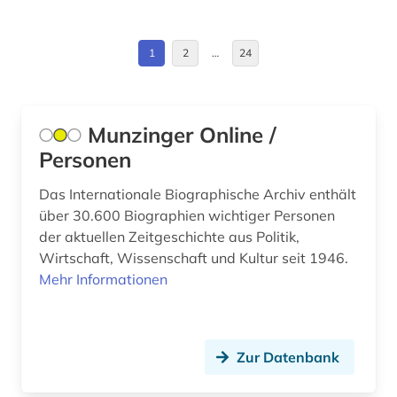
Estland (3)
barßel (1)
Europa (10)
1
2
…
24
basel (1)
Finnland (5)
bauhaus (1)
Frankreich (7)
Munzinger Online /
bayerisch-schwaben (1)
Personen
Gibraltar (1)
bayern (9)
Griechenland (1)
Das Internationale Biographische Archiv enthält
beamter (1)
über 30.600 Biographien wichtiger Personen
Griechenland (Altertum) (1)
der aktuellen Zeitgeschichte aus Politik,
beethoven (1)
Wirtschaft, Wissenschaft und Kultur seit 1946.
Großbritannien (19)
begräbnisstätte (1)
Mehr Informationen
Hamburg (4)
behörde (1)
Hessen (3)
belarus (1)
Zur Datenbank
Irland (6)
belarussen (1)