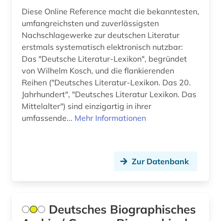
Portugal (1)
Diese Online Reference macht die bekanntesten,
bildinformatik (1)
umfangreichsten und zuverlässigsten
Rheinland-Pfalz (4)
Nachschlagewerke zur deutschen Literatur
bildmaterial (1)
erstmals systematisch elektronisch nutzbar:
Roemisches Reich (1)
bildnismalerei (1)
Das "Deutsche Literatur-Lexikon", begründet
von Wilhelm Kosch, und die flankierenden
Rumänien (2)
bildverarbeitung (1)
Reihen ("Deutsches Literatur-Lexikon. Das 20.
Russland, Sowjetunion (8)
Jahrhundert", "Deutsches Literatur Lexikon. Das
biobibliographie (1)
Mittelalter") sind einzigartig in ihrer
Saarland (1)
umfassende...
Mehr Informationen
biograf (1)
Sachsen (9)
biografie (99)
Sachsen-Anhalt (3)
biografie anfänge-1970 (1)
Zur Datenbank
Schweden (7)
biografien (1)
Schweiz (18)
biografien 1901 - 2000 (1)
Deutsches Biographisches
Serbien (3)
biografin (1)