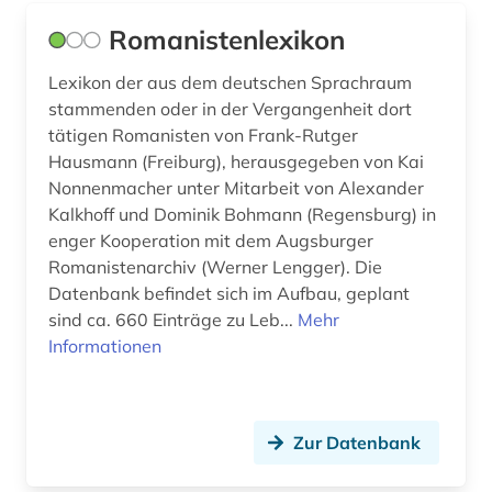
Romanistenlexikon
evangelische kirchengeschichte (1)
exil (1)
Lexikon der aus dem deutschen Sprachraum
stammenden oder in der Vergangenheit dort
experimentelle archäologie (1)
tätigen Romanisten von Frank-Rutger
Hausmann (Freiburg), herausgegeben von Kai
extremismus (1)
Nonnenmacher unter Mitarbeit von Alexander
Kalkhoff und Dominik Bohmann (Regensburg) in
exulant (1)
enger Kooperation mit dem Augsburger
fachgeschichte (1)
Romanistenarchiv (Werner Lengger). Die
Datenbank befindet sich im Aufbau, geplant
fachportal (1)
sind ca. 660 Einträge zu Leb...
Mehr
Informationen
faksimile (1)
familie (23)
familienforschung (1)
Zur Datenbank
familienwappen (1)