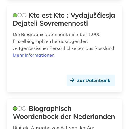
faulhaber (1)
Kto est Kto : Vydajuščiesja
Dejateli Sovremennosti
fedderwarden (1)
fernsehen (1)
Die Biographiedatenbank mit über 1.000
Einzelbiographien herausragender,
fid darstellende kunst (1)
zeitgenössischer Persönlichkeiten aus Russland.
Mehr Informationen
film (7)
filmwissenschaft (1)
Zur Datenbank
findbuch (1)
finnland (5)
firma (1)
Biographisch
Woordenboek der Nederlanden
fische (1)
Digitale Ausgabe von A.J. van der Aa:
flucht (2)