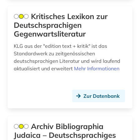
Israel (3)
belgien (2)
Kritisches Lexikon zur
Italien (10)
belletristik (1)
Deutschsprachigen
Jugoslawien (1)
Gegenwartsliteratur
belzyze (1)
Kanada (4)
KLG aus der "edition text + kritik" ist das
benin (1)
Standardwerk zu zeitgenössischen
Kroatien (5)
bergman (1)
deutschsprachigen Literatur und wird laufend
aktualisiert und erweitert
Mehr Informationen
Liechtenstein (4)
berlin (5)
Luxemburg (1)
berliner klassik (1)
Mecklenburg-Vorpommern (2)
Zur Datenbank
berliner mauer (1)
Mittelamerika (2)
berliner nationaltheater (1)
Montenegro (2)
Archiv Bibliographia
berne <wesermarsch> (1)
Niederlande (13)
Judaica – Deutschsprachiges
berühmte persönlichkeit (3)