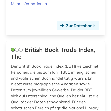
geschichte 1300-1500 (1)
Mehr Informationen
geschichte 1450-1950 (1)
geschichte 1500 - 1800 (1)
Zur Datenbank
geschichte 1500-1800 (1)
geschichte 1574-1739 (1)
British Book Trade Index,
geschichte 1620-1800 (1)
The
geschichte 1621-1905 (2)
Der British Book Trade Index (BBTI) verzeichnet
Personen, die bis zum Jahr 1851 im englischen
geschichte 1630-1725 (1)
und walisischen Buchhandel tätig waren. Er
bietet kurze biographische Angaben sowie
geschichte 1650-1750 (1)
Daten zum jeweiligen Gewerbe. Da der BBTI
geschichte 1652-1818 (1)
sich auf unterschiedliche Quellen bezieht, ist die
Qualität der Daten schwankend. Für den
geschichte 1673 ff. (1)
schottischen Bereich pflegt die National Library