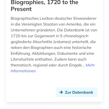
Biographies, 1720 to the
Present
frankreich (6)
Biographisches Lexikon deutscher Einwanderer
frau (7)
in die Vereinigten Staaten von Amerika, die ein
frauen (2)
Unternehmen gründeten. Die Datenbank ist von
1720 bis zur Gegenwart in 5 chronologisch
frauenbewegung (3)
gegliederte Abschnitte (volumes) unterteilt, die
neben den Biographien auch eine historische
frauenforschung (8)
Einführung, Abbildungen, Dokumente und eine
Literaturliste enthalten. Zudem kann auch
frauengeschichte (1)
thematisch, regional oder durch Eingab...
Mehr
frauenliteratur (1)
Informationen
freilichtmuseum (1)
friedhof (1)
Zur Datenbank
friesland (provinz) (1)