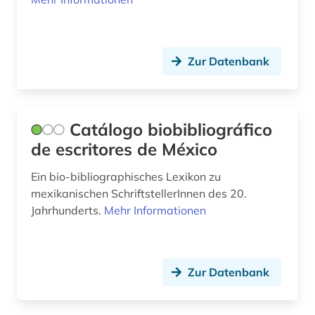
ernst (1)
erzdiözese salzburg (1)
Zur Datenbank
erzählen (1)
estland (3)
Catálogo biobibliográfico
ethnologie (1)
de escritores de México
europa (7)
Ein bio-bibliographisches Lexikon zu
europäer (2)
mexikanischen SchriftstellerInnen des 20.
Jahrhunderts.
Mehr Informationen
europäische geistesgeschichte (1)
euthanasie &lt;nationalsozialismus&gt; (1)
Zur Datenbank
evangelische geistliche (1)
evangelische kirche (2)