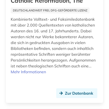
Catholic Reformation, The
deportation (2)
DEUTSCHLANDWEIT FREI, DFG-GEFÖRDERTE LIZENZ
design (1)
Kombinierte Volltext- und Faksimiledatenbank
designer (2)
mit über 2.000 Quellentexten von katholischen
Autoren des 16. und 17. Jahrhunderts. Dabei
designerin (1)
werden nicht nur Werke bekannterer Autoren,
die sich in gedruckten Ausgaben in vielen
designfirmen (1)
Bibliotheken befinden, sondern auch inhaltlich
deutsch (4)
repräsentative Schriften weniger berühmter
Persönlichkeiten herangezogen. Aufgenommen
deutsch-deutsche grenze (1)
ist neben theologischen Schriften auch eine...
Mehr Informationen
deutsche (1)
deutscher alpenverein (1)
deutscher einwanderer (1)
Zur Datenbank
deutsches reich (1)