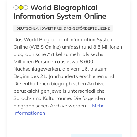
bosnien-herzegowina (1)
World Biographical
Ungarn (7)
botanik (2)
Information System Online
brake (1)
DEUTSCHLANDWEIT FREI, DFG-GEFÖRDERTE LIZENZ
brandenburg (2)
Das World Biographical Information System
Online (WBIS Online) umfasst rund 8,5 Millionen
braunschweig (1)
biographische Artikel zu mehr als sechs
Millionen Personen aus etwa 8.600
bremen (3)
Nachschlagewerken, die vom 16. bis zum
brief (2)
Beginn des 21. Jahrhunderts erschienen sind.
Die enthaltenen biographischen Archive
briefe (1)
berücksichtigen jeweils unterschiedliche
Sprach- und Kulturräume. Die folgenden
briefsammlung (2)
biographischen Archive werden ...
Mehr
Informationen
brünn (1)
buchdruck (1)