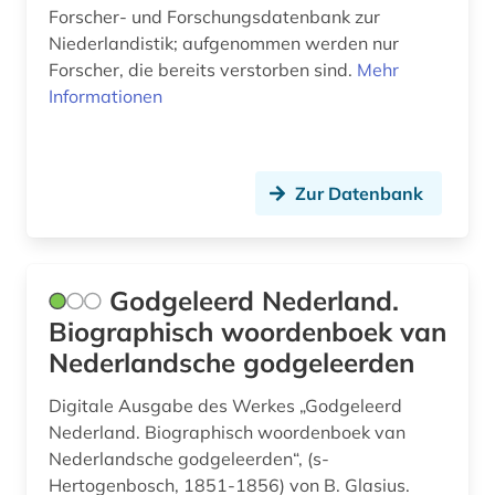
genealogie (8)
Forscher- und Forschungsdatenbank zur
Niederlandistik; aufgenommen werden nur
genealogische tafel (1)
Forscher, die bereits verstorben sind.
Mehr
Informationen
geographie (1)
georg thomas von (1)
germania sacra (1)
Zur Datenbank
germanistik (3)
gerontologie (1)
Godgeleerd Nederland.
Biographisch woordenboek van
geschichte (113)
Nederlandsche godgeleerden
geschichte 1000-2000 (1)
Digitale Ausgabe des Werkes „Godgeleerd
geschichte 1025-1150 (1)
Nederland. Biographisch woordenboek van
Nederlandsche godgeleerden“, (s-
geschichte 1093-1314 (1)
Hertogenbosch, 1851-1856) von B. Glasius.