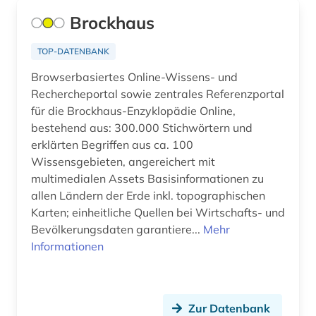
deutsches reich. reichsregierung (1)
Brockhaus
deutsches sprachgebiet (12)
TOP-DATENBANK
deutschland (38)
Browserbasiertes Online-Wissens- und
Rechercheportal sowie zentrales Referenzportal
deutschland (1)
für die Brockhaus-Enzyklopädie Online,
deutschland &lt ddr &gt (1)
bestehend aus: 300.000 Stichwörtern und
erklärten Begriffen aus ca. 100
deutschland &lt;ddr, motiv&gt; (1)
Wissensgebieten, angereichert mit
multimedialen Assets Basisinformationen zu
deutschland (ddr) (3)
allen Ländern der Erde inkl. topographischen
Karten; einheitliche Quellen bei Wirtschafts- und
deutschsprachiger raum (1)
Bevölkerungsdaten garantiere...
Mehr
digital database (1)
Informationen
digital humanities (2)
digitale bildverarbeitung (1)
Zur Datenbank