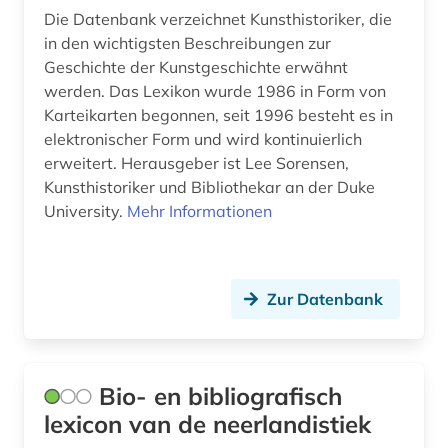
gartenkunst (1)
Die Datenbank verzeichnet Kunsthistoriker, die
in den wichtigsten Beschreibungen zur
gaza [stadt] (1)
Geschichte der Kunstgeschichte erwähnt
gedenken (1)
werden. Das Lexikon wurde 1986 in Form von
Karteikarten begonnen, seit 1996 besteht es in
gedenktag (1)
elektronischer Form und wird kontinuierlich
erweitert. Herausgeber ist Lee Sorensen,
gefallener (2)
Kunsthistoriker und Bibliothekar an der Duke
gefangener (1)
University.
Mehr Informationen
gefängnis (1)
gelehrtenverzeichnis (1)
Zur Datenbank
gelehrter (2)
gemälde (2)
Bio- en bibliografisch
gender (1)
lexicon van de neerlandistiek