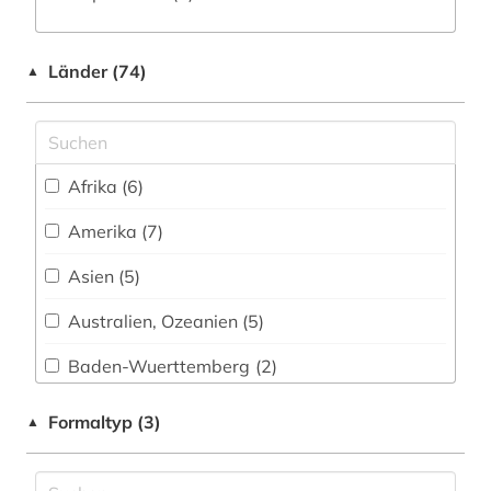
audio recordings (1)
audiovisuelles material (1)
Länder (74)
▲
aufklärung (1)
augenzeuge (2)
Afrika (6)
auguste rodin (1)
Amerika (7)
auktionshäuser (1)
Asien (5)
ausstellung (2)
Australien, Ozeanien (5)
australien (3)
Baden-Wuerttemberg (2)
auswanderer (2)
Baltikum (2)
Formaltyp (3)
▲
auswanderung (3)
Bayern (17)
autobiografie (3)