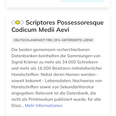
diskriminierung (1)
dominikaner (1)
Scriptores Possessoresque
drama (1)
Codicum Medii Aevi
dreißigjähriger krieg (1)
DEUTSCHLANDWEIT FREI, DFG-GEFÖRDERTE LIZENZ
drente (1)
Die beiden gemeinsam recherchierbaren
Datenbanken beinhalten die Sammlungen von
dresden (1)
Sigrid Krämer zu mehr als 34.000 Schreibern
und mehr als 16.000 Besitzern mittelalterlicher
drittes reich (11)
Handschriften. Nebst deren Namen werden -
druck (1)
soweit bekannt - Lebensdaten, Nachweise von
Handschriften sowie von Sekundärliteratur
drucker (1)
angegeben. Relevant ist die Datenbank, die
nicht als Printmedium publiziert wurde, für alle
druckgrafik (1)
Diszi...
Mehr Informationen
drucktechnik (1)