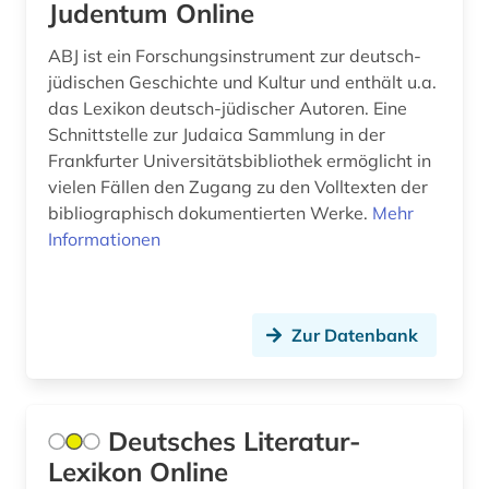
Judentum Online
Niedersachsen (20)
besetzung (1)
ABJ ist ein Forschungsinstrument zur deutsch-
Nordamerika (1)
bevölkerung (2)
jüdischen Geschichte und Kultur und enthält u.a.
das Lexikon deutsch-jüdischer Autoren. Eine
Nordrhein-Westfalen (4)
bibliografie (14)
Schnittstelle zur Judaica Sammlung in der
Norwegen (4)
Frankfurter Universitätsbibliothek ermöglicht in
bibliographie (17)
vielen Fällen den Zugang zu den Volltexten der
Oesterreich (40)
bibliographisch dokumentierten Werke.
Mehr
bibliometrie (1)
Informationen
Osmanisches Reich (2)
bibliothek (1)
Ostasien (1)
bild (2)
Osteuropa (7)
Zur Datenbank
bildbearbeitung (1)
Ostmitteleuropa (4)
bildbeschreibung (1)
Palaestina (1)
Deutsches Literatur-
bilddatenbank (2)
Lexikon Online
Polen (15)
bildende kunst (1)