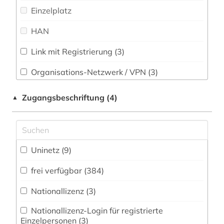
Soziologie (18)
Einzelplatz
architektur (5)
Sport (4)
HAN
archiv (6)
Technik (6)
Link mit Registrierung (3)
archiv für kindertexte eva maria kohl (1)
Theologie und Religionswissenschaften (45)
archival documents (1)
Organisations-Netzwerk / VPN (3)
Werkstoffwissenschaften und
Shibboleth
aristoteles (1)
Fertigungstechnik (4)
Zugangsbeschriftung (4)
▲
Zugriff vor Ort
arno (1)
Wirtschaftswissenschaften (12)
Wissenschaftskunde, Forschung, Hochschul-,
arnold, heinz ludwig | literaturwissenschaftler;
publizist; herausgeber; literaturkritiker; regisseur;
Museumswesen (19)
Uninetz (9)
schriftsteller (1)
frei verfügbar (384)
arzt (1)
Nationallizenz (3)
asch (1)
Nationallizenz-Login für registrierte
asien (1)
Einzelpersonen (3)