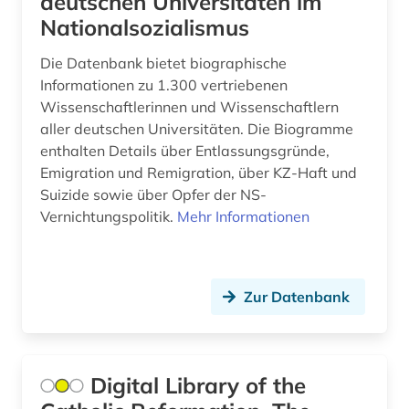
deutschen Universitäten im
christian gottlob (1)
Nationalsozialismus
christianisierung (1)
Die Datenbank bietet biographische
chronik (3)
Informationen zu 1.300 vertriebenen
Wissenschaftlerinnen und Wissenschaftlern
commonwealth (1)
aller deutschen Universitäten. Die Biogramme
enthalten Details über Entlassungsgründe,
côte divoire (1)
Emigration und Remigration, über KZ-Haft und
Suizide sowie über Opfer der NS-
datensammlung (2)
Vernichtungspolitik.
Mehr Informationen
ddr (1)
dedesdorf (1)
Zur Datenbank
demokratie (1)
dendi (1)
Digital Library of the
denkmal (3)