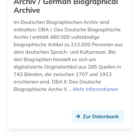
Archiv / German Biographical
Slowakei (2)
Archive
biographie (133)
Slowenien (4)
Im Deutschen Biographischen Archiv sind
biographie 1750-1850 (1)
enthalten: DBA I: Das Deutsche Biographische
Spanien (4)
Archiv I enthält 480.000 vollständige
biographie 1815-1950 (1)
biographische Artikel zu 213.000 Personen aus
Suedamerika (3)
biographie 1815-2005 (1)
dem deutschen Sprach- und Kulturraum. Bei
Suedasien (3)
den Biographien handelt es sich um
biographie. (1)
digitalisierte Originalartikel aus 265 Quellen in
Suedostasien (1)
743 Bänden, die zwischen 1707 und 1913
biographien (5)
erschienen sind. DBA II: Das Deutsche
Suedosteuropa (2)
biographische nachschlagewerke (1)
Biographische Archiv II ...
Mehr Informationen
Thueringen (2)
biologie (2)
Tschechische Republik (14)
blexen (1)
Zur Datenbank
USA (15)
bosch (1)
Ukraine (1)