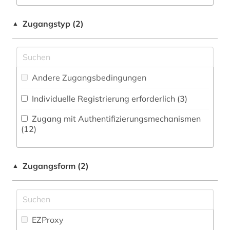
Militärwissenschaft (0)
anthologie (1)
Zeitungs-, Zeitschriftenbibliographie (3
)
Musikwissenschaft (47)
Zugangstyp (2)
▲
anthroposophie (1)
Natur- und Umweltschutz (0)
antifaschismus (1)
Pädagogik (6)
antike (1)
Andere Zugangsbedingungen
Philosophie (8)
antisemitismusforschung (1)
Individuelle Registrierung erforderlich (3)
Physik (4)
aquarell (1)
Zugang mit Authentifizierungsmechanismen
Politologie (28)
(12)
arabisch (2)
Psychologie (3)
arabische literatur (2)
Zugangsform (2)
▲
Rechtswissenschaft (9)
arbeiterbewegung (4)
Romanistik (21)
architekt (4)
Slavistik (19)
EZProxy
architektin (2)