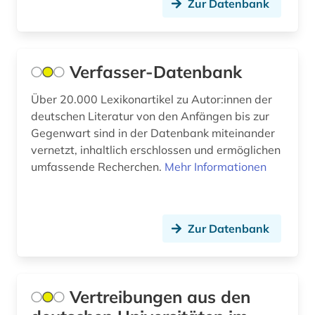
Zur Datenbank
bürger (1)
bürgerfamilie (1)
bürgerinnen (1)
Verfasser-Datenbank
bürgerliches wappen (1)
Über 20.000 Lexikonartikel zu Autor:innen der
deutschen Literatur von den Anfängen bis zur
bürgerrechtsbewegung (1)
Gegenwart sind in der Datenbank miteinander
care (1)
vernetzt, inhaltlich erschlossen und ermöglichen
umfassende Recherchen.
Mehr Informationen
cd-rom (20)
chemie (8)
Zur Datenbank
chemische verbindungen (1)
china (1)
Vertreibungen aus den
christian christensen (1)