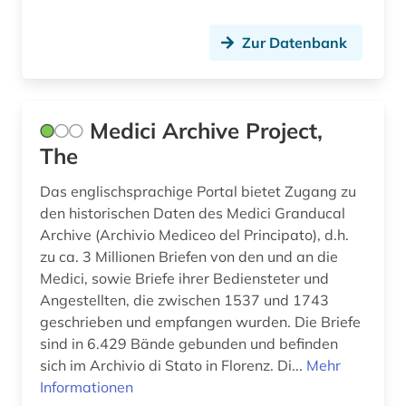
dynastie (1)
Zur Datenbank
dänemark (8)
dänisch-hallische mission (1)
Medici Archive Project,
edition (1)
The
ehemalige deutsche gebiete (1)
Das englischsprachige Portal bietet Zugang zu
einwanderer (2)
den historischen Daten des Medici Granducal
Archive (Archivio Mediceo del Principato), d.h.
einwanderung (1)
zu ca. 3 Millionen Briefen von den und an die
Medici, sowie Briefe ihrer Bediensteter und
elektronische bibliothek (2)
Angestellten, die zwischen 1537 und 1743
elektronische bildverarbeitung (1)
geschrieben und empfangen wurden. Die Briefe
sind in 6.429 Bände gebunden und befinden
elektronische kunst (2)
sich im Archivio di Stato in Florenz. Di...
Mehr
Informationen
elektronisches buch (3)