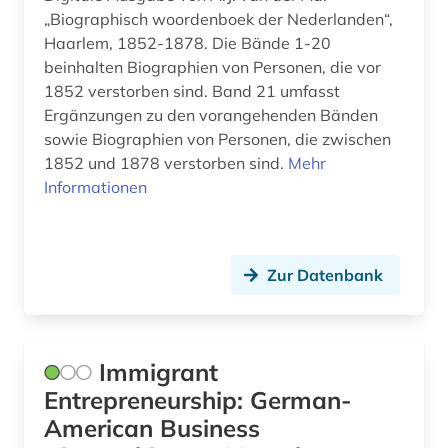
„Biographisch woordenboek der Nederlanden“,
flüchtling (1)
Haarlem, 1852-1878. Die Bände 1-20
beinhalten Biographien von Personen, die vor
flüchtlingspolitik (1)
1852 verstorben sind. Band 21 umfasst
Ergänzungen zu den vorangehenden Bänden
forschung (1)
sowie Biographien von Personen, die zwischen
forschung / außeruniversitäre forschung (1)
1852 und 1878 verstorben sind.
Mehr
Informationen
forschungsdaten (3)
forschungsprojekt (1)
Zur Datenbank
fotograf (2)
fotografie (3)
fragment (1)
Immigrant
Entrepreneurship: German-
franckesche stiftungen (1)
American Business
frankfurt (2)