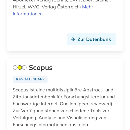
rhetorik (1)
Hirzel, WVG, Verlag Österreich)
Mehr
Informationen
russland (1)
schweiz (1)
Zur Datenbank
slowakei (1)
sozialwissenschaften (32)
sportwissenschaften (1)
Scopus
sprache (1)
TOP-DATENBANK
sprachwissenschaft (1)
Scopus ist eine multidisziplinäre Abstract- und
Zitationsdatenbank für Forschungsliteratur und
sprachwissenschaften (1)
hochwertige Internet-Quellen (peer-reviewed).
Zur Verfügung stehen verschiedene Tools zur
statistik (1)
Verfolgung, Analyse und Visualisierung von
suchmaschine (2)
Forschungsinformationen aus allen