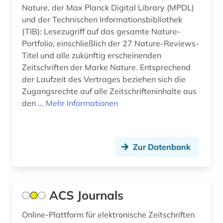
naturwissenschaften (115)
Nature, der Max Planck Digital Library (MPDL)
und der Technischen Informationsbibliothek
naturwissenschaftler (1)
(TIB): Lesezugriff auf das gesamte Nature-
Portfolio, einschließlich der 27 Nature-Reviews-
open access (3)
Titel und alle zukünftig erscheinenden
open access transformation (1)
Zeitschriften der Marke Nature. Entsprechend
der Laufzeit des Vertrages beziehen sich die
ornithologie (1)
Zugangsrechte auf alle Zeitschrifteninhalte aus
den ...
Mehr Informationen
paläontologie (1)
patent (1)
patente (1)
Zur Datenbank
pharmazie (12)
philosophie (5)
ACS Journals
physik (6)
Online-Plattform für elektronische Zeitschriften