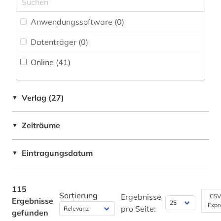
Russland, Sowjetunion (1)
geochemie (1)
Anwendungssoftware (0
)
Schweiz (1)
geodynamik (1)
Datenträger (0
)
Slowakei (1)
geodäsie (1)
Online (41
)
geographie (1)
geologie (4)
Verlag (27)
▼
geophysik (1)
Zeiträume
▼
geowissenschaften (4)
Eintragungsdatum
▼
geschichte (8)
geschichte 1450-1950 (1)
115
Sortierung
geschichte 1500-2003 (1)
Ergebnisse
CSV
Ergebnisse
Expo
pro Seite:
gefunden
geschichtswissenschaft (1)