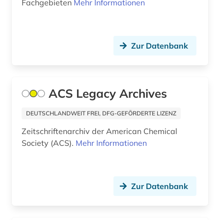
Fachgebieten
Mehr Informationen
südkorea (1)
südostasien (1)
Zur Datenbank
technik (47)
techniker (1)
technikgeschichte (3)
ACS Legacy Archives
teilchenphysik (1)
DEUTSCHLANDWEIT FREI, DFG-GEFÖRDERTE LIZENZ
telekommunikation (1)
Zeitschriftenarchiv der American Chemical
Society (ACS).
Mehr Informationen
thailand (1)
theologie (1)
Zur Datenbank
umwelt (1)
umweltanalyse (1)