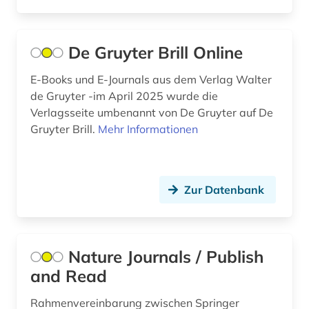
meeresbiologie (1)
metaphysik (1)
De Gruyter Brill Online
militärwesen (1)
E-Books und E-Journals aus dem Verlag Walter
mineralogie (1)
de Gruyter -im April 2025 wurde die
Verlagsseite umbenannt von De Gruyter auf De
molekularbiologie (2)
Gruyter Brill.
Mehr Informationen
musik (2)
musikwissenschaft (1)
Zur Datenbank
nachhaltige entwicklung (1)
nachhaltigkeit (1)
Nature Journals / Publish
naturgeschichte (1)
and Read
naturschutz (1)
Rahmenvereinbarung zwischen Springer