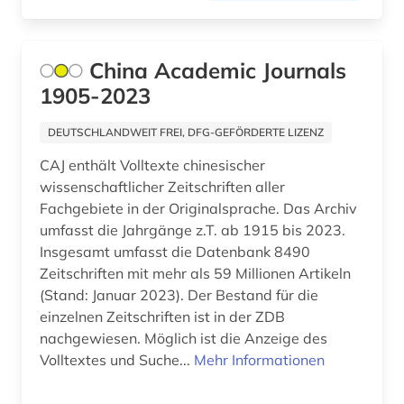
jahrbuch (1)
China Academic Journals
jahresbericht (1)
1905-2023
japanisch (1)
DEUTSCHLANDWEIT FREI, DFG-GEFÖRDERTE LIZENZ
japanologie (1)
CAJ enthält Volltexte chinesischer
kanada (1)
wissenschaftlicher Zeitschriften aller
Fachgebiete in der Originalsprache. Das Archiv
kappes (1)
umfasst die Jahrgänge z.T. ab 1915 bis 2023.
Insgesamt umfasst die Datenbank 8490
kernphysik (1)
Zeitschriften mit mehr als 59 Millionen Artikeln
klima (1)
(Stand: Januar 2023). Der Bestand für die
einzelnen Zeitschriften ist in der ZDB
klimatologie (1)
nachgewiesen. Möglich ist die Anzeige des
Volltextes und Suche...
Mehr Informationen
klimaänderung (1)
kommunikationswissenschaft (1)