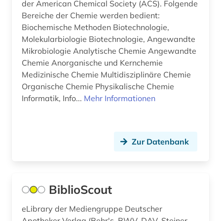
der American Chemical Society (ACS). Folgende
poetik (1)
Bereiche der Chemie werden bedient:
politik (3)
Biochemische Methoden Biotechnologie,
Molekularbiologie Biotechnologie, Angewandte
produktionstechnologie (2)
Mikrobiologie Analytische Chemie Angewandte
Chemie Anorganische und Kernchemie
psychologie (3)
Medizinische Chemie Multidisziplinäre Chemie
pädagogik (6)
Organische Chemie Physikalische Chemie
Informatik, Info...
Mehr Informationen
quelle (2)
recherchetool (1)
Zur Datenbank
recht (6)
rechtswissenschaft (1)
BiblioScout
rechtswissenschaften (1)
retrodigitalisat (1)
eLibrary der Mediengruppe Deutscher
Apotheker Verlag (Behr's, BWV, DAV, Steiner,