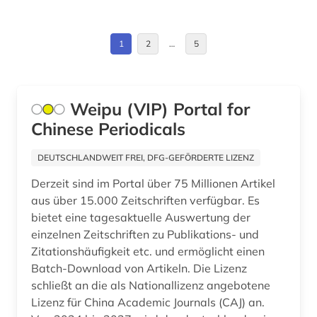
gesellschaft (1)
1
2
…
5
gesteinskunde (1)
gesundheit (1)
Weipu (VIP) Portal for
gesundheitswissenschaften (1)
Chinese Periodicals
graphiker (1)
DEUTSCHLANDWEIT FREI, DFG-GEFÖRDERTE LIZENZ
griechisch (1)
Derzeit sind im Portal über 75 Millionen Artikel
hochenergiephysik (1)
aus über 15.000 Zeitschriften verfügbar. Es
bietet eine tagesaktuelle Auswertung der
hochschulschrift (1)
einzelnen Zeitschriften zu Publikations- und
Zitationshäufigkeit etc. und ermöglicht einen
humanbiologie (1)
Batch-Download von Artikeln. Die Lizenz
hydrologie (1)
schließt an die als Nationallizenz angebotene
Lizenz für China Academic Journals (CAJ) an.
illustrator (1)