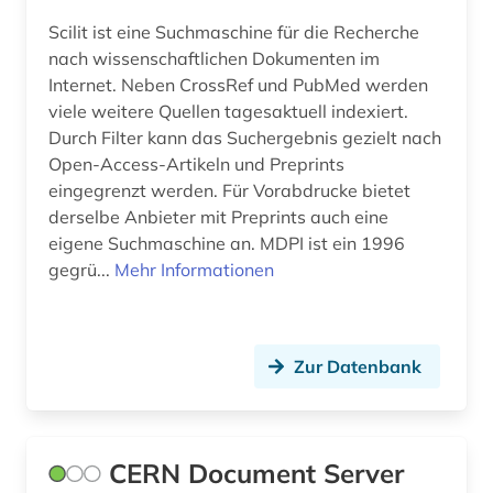
wissenschaftler (1)
Scilit ist eine Suchmaschine für die Recherche
nach wissenschaftlichen Dokumenten im
wissenschaftlich-technischer fortschritt (1)
Internet. Neben CrossRef und PubMed werden
viele weitere Quellen tagesaktuell indexiert.
wissenschaftliche literatur (2)
Durch Filter kann das Suchergebnis gezielt nach
wissenschaftliches manuskript (1)
Open-Access-Artikeln und Preprints
eingegrenzt werden. Für Vorabdrucke bietet
wissenschaftsgeschichte (3)
derselbe Anbieter mit Preprints auch eine
eigene Suchmaschine an. MDPI ist ein 1996
wörterbuch (10)
gegrü...
Mehr Informationen
zeitschrift (9)
zeitschriftenaufsatz (11)
Zur Datenbank
zellbiologie (1)
zitatenanalyse (1)
CERN Document Server
zitatensammlung (1)