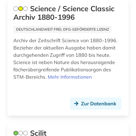
umweltbewusstsein (1)
Science / Science Classic
Archiv 1880-1996
umweltschutz (2)
DEUTSCHLANDWEIT FREI, DFG-GEFÖRDERTE LIZENZ
umweltwissenschaften (3)
Archiv der Zeitschrift Science von 1880-1996.
unterhaltung (1)
Bezieher der aktuellen Ausgabe haben damit
durchgehenden Zugriff von 1880 bis heute.
volltext (1)
Science ist neben Nature das herausragende
walter de gruyter (1)
fächerübergreifende Publikationsorgan des
STM-Bereichs.
Mehr Informationen
wasserwirtschaft (1)
weltraumforschung (1)
Zur Datenbank
werkstoffkunde (2)
wirtschaft (3)
wirtschaftswissenschaften (14)
Scilit