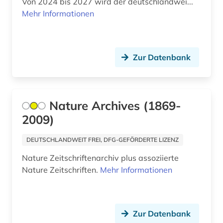
Von 2024 bis 2027 wird der deutschlandwei...
Mehr Informationen
immanuel (1)
impact faktoren (1)
indonesien (1)
Zur Datenbank
informatik (5)
informationswissenschaft (1)
Nature Archives (1869-
2009)
informationswissenschaften (1)
ingenieurswesen (1)
DEUTSCHLANDWEIT FREI, DFG-GEFÖRDERTE LIZENZ
Nature Zeitschriftenarchiv plus assoziierte
ingenieurwissenschaften (8)
Nature Zeitschriften.
Mehr Informationen
innovation (1)
interdisziplinarität (1)
Zur Datenbank
internetportal (1)