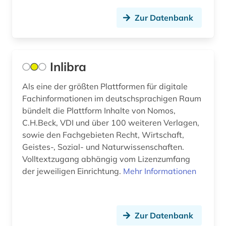
linguistik (2)
Zur Datenbank
literatur (3)
literaturwissenschaft (4)
literaturwissenschaften (1)
Inlibra
logik (1)
Als eine der größten Plattformen für digitale
Fachinformationen im deutschsprachigen Raum
maschinenbau (2)
bündelt die Plattform Inhalte von Nomos,
C.H.Beck, VDI und über 100 weiteren Verlagen,
maschinenwesen (1)
sowie den Fachgebieten Recht, Wirtschaft,
mathematik (4)
Geistes-, Sozial- und Naturwissenschaften.
Volltextzugang abhängig vom Lizenzumfang
matthias (1)
der jeweiligen Einrichtung.
Mehr Informationen
medienwissenschaft (3)
medizin (30)
Zur Datenbank