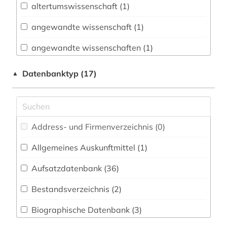
altertumswissenschaft (1)
Buch- und Bibliothekswesen,
Informationswissenschaft (3)
angewandte wissenschaft (1)
Chemie und Pharmazie (34)
angewandte wissenschaften (1)
Elektrotechnik, Elektronik, Nachrichtentechnik
anthropogene klimaänderung (1)
Datenbanktyp (17)
▲
(14)
aristoteles (1)
Energietechnik (18)
astronomie (1)
Ethnologie (7)
Address- und Firmenverzeichnis (0
)
astrophysik (1)
Geographie (9)
Allgemeines Auskunftmittel (1
)
atmosphäre (1)
Geowissenschaften (21)
Aufsatzdatenbank (36
)
audiovisuelle medien (2)
Germanistik. Niederlandistik. Skandinavistik
(3)
Bestandsverzeichnis (2
)
bekker (1)
Geschichte (13)
Biographische Datenbank (3
)
belletristik (1)