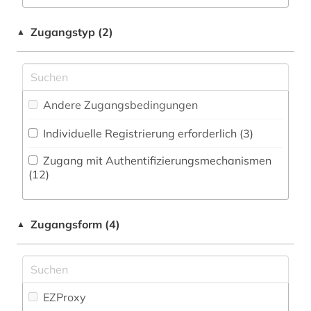
Militärwissenschaft (1)
bodenkunde (1)
Zeitungs-, Zeitschriftenbibliographie (1
)
Musikwissenschaft (4)
Zugangstyp (2)
▲
bodenökologie (1)
Natur- und Umweltschutz (9)
botanik (1)
Pädagogik (12)
chemie (38)
Andere Zugangsbedingungen
Philosophie (13)
china (4)
Individuelle Registrierung erforderlich (3)
Physik (36)
cytologie (1)
Zugang mit Authentifizierungsmechanismen
Politologie (12)
(12)
deutsch (1)
Psychologie (12)
digitalisat (1)
Zugangsform (4)
▲
Rechtswissenschaft (7)
dissertationen (1)
Romanistik (4)
e-book (1)
Slavistik (4)
EZProxy
einführung (1)