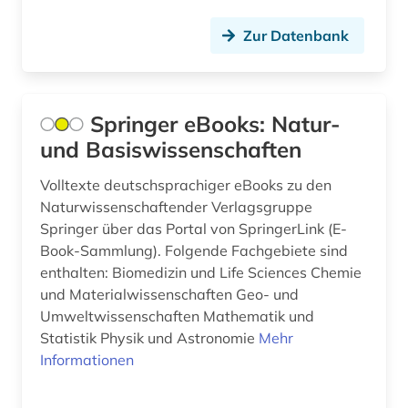
kongress (1)
Zur Datenbank
kongressbericht (1)
kultur (1)
Springer eBooks: Natur-
und Basiswissenschaften
kulturwissenschaften (3)
Volltexte deutschsprachiger eBooks zu den
kunst (4)
Naturwissenschaftender Verlagsgruppe
künste (1)
Springer über das Portal von SpringerLink (E-
Book-Sammlung). Folgende Fachgebiete sind
künstler (1)
enthalten: Biomedizin und Life Sciences Chemie
und Materialwissenschaften Geo- und
landeskunde (1)
Umweltwissenschaften Mathematik und
landwirtschaft (1)
Statistik Physik und Astronomie
Mehr
Informationen
limnologie (1)