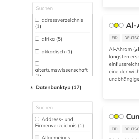
Allgemeine und
vergleichende Sprach-
und
adressverzeichnis
Al-
Literaturwissenschaft.
(1)
Indogermanistik.
Außereuropäische
FID
DEUTSC
afrika (5)
Sprachen und
Al-Ahram (الأهرام‎, „Die Pyramiden”) erscheint seit 1875 und ist damit eine der am
Literaturen (11)
akkadisch (1)
längsten ers
Anglistik.
einflussreich
Amerikanistik (1)
altertumswissenschaft
eine der wic
(1)
unabhängige 
Archäologie (4)
Datenbanktyp (17)
▲
altkanaanäisch (1)
Architektur,
Bauingenieur- und
altpersisch (1)
Vermessungswesen (0)
antike (1)
Cum
Biologie,
Address- und
Biotechnologie (1)
Firmenverzeichnis (1
)
arabisch (13)
FID
DEUTSC
Buch- und
Allgemeines