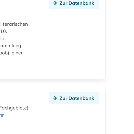
Zur Datenbank
iterarischen
 10.
ln
e Sammlung
ob), einer
Zur Datenbank
Fachgebiete) -
hr