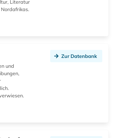
tur, Literatur
 Nordafrikas.
Zur Datenbank
en und
eibungen,
r
ich.
verwiesen.