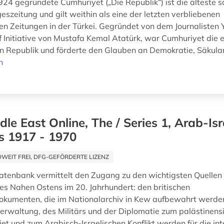
924 gegründete Cumhuriyet („Die Republik“) ist die älteste s
eszeitung und gilt weithin als eine der letzten verbliebenen
len Zeitungen in der Türkei. Gegründet von dem Journalisten
f Initiative von Mustafa Kemal Atatürk, war Cumhuriyet die 
en Republik und förderte den Glauben an Demokratie, Säkula
n
dle East Online, The / Series 1, Arab-Isr
s 1917 - 1970
EIT FREI, DFG-GEFÖRDERTE LIZENZ
atenbank vermittelt den Zugang zu den wichtigsten Quellen 
es Nahen Ostens im 20. Jahrhundert: den britischen
okumenten, die im Nationalarchiv in Kew aufbewahrt werd
verwaltung, des Militärs und der Diplomatie zum palästinens
t und zum Arabisch-Israelischen Konflikt werden für die int