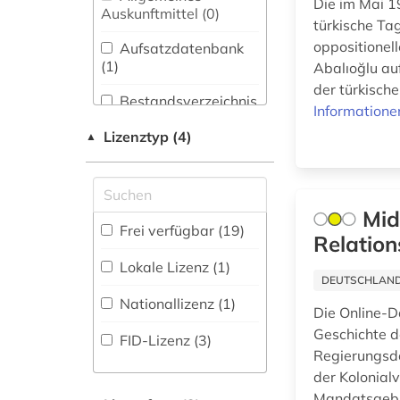
arabische staaten
Die im Mai 1
Bibliothekswesen,
Auskunftmittel (0
)
(2)
türkische Tag
Informationswissenschaft
(0)
oppositionel
Aufsatzdatenbank
arabische welt (1)
(1
)
Abalıoğlu au
Chemie und
der türkisch
arabistik (9)
Pharmazie (0)
Bestandsverzeichnis
Informatione
(2
)
archiv (1)
Elektrotechnik,
Lizenztyp (4)
▲
Elektronik,
Biographische
archäologie (1)
Nachrichtentechnik (0)
Datenbank (1
)
armenien (1)
Energietechnik (0)
Mid
Buchhandelsverzeichnis
Frei verfügbar (19)
asiatische studien
Relation
Ethnologie (7)
(0
)
(1)
Lokale Lizenz (1)
Disziplinäre
Geographie (0)
DEUTSCHLANDW
asien (1)
Forschungsdatenrepositorien
Nationallizenz (1)
(0
)
Geowissenschaften
Die Online-D
assyriologie (1)
(0)
Geschichte d
FID-Lizenz (3)
Disziplinäre
Regierungsd
assyrisch (1)
Repositorien (0
Germanistik.
)
der Kolonial
Niederlandistik.
Mandatsgebie