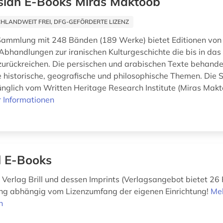
sian E-Books Miras Maktoob
HLANDWEIT FREI, DFG-GEFÖRDERTE LIZENZ
ammlung mit 248 Bänden (189 Werke) bietet Editionen von l
bhandlungen zur iranischen Kulturgeschichte die bis in das
zurückreichen. Die persischen und arabischen Texte behande
 historische, geografische und philosophische Themen. Di
nglich vom Written Heritage Research Institute (Miras Makto
 Informationen
ll E-Books
Verlag Brill und dessen Imprints (Verlagsangebot bietet 26 
ng abhängig vom Lizenzumfang der eigenen Einrichtung!
Me
n