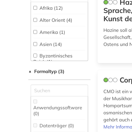
Haz
(13)
Nationallizenz-Login
französisch (1)
für registrierte
Afrika (12)
Sprache,
Einzelpersonen (1)
geheimdienst (1)
Kunst d
Werkstoffwissenschaften
Alter Orient (4)
und Fertigungstechnik (0)
geschichte (14)
Hazine soll 
Amerika (1)
Gesellschaft
geschichte 1800-
Wirtschaftswissenschaften
1930 (1)
Asien (14)
Ostens und N
(3)
geschichte 1870-
Byzantinisches
2019 (2)
Reich (1)
Wissenschaftskunde,
Forschung, Hochschul-,
Formaltyp (3)
▲
geschichte 1917-
Deutschland (1)
Museumswesen (1)
Cor
1970 (1)
Europa (1)
geschichte 1945-
CMO ist ein v
2009 (1)
Frankreich (1)
der Musikhan
Hampartsum-
Anwendungssoftware
geschichte 300-800
Hessen (1)
osmanischen 
(0
)
(1)
gehört auch e
Irland (1)
geschichte 3350
Datenträger (0
)
Mehr Informa
v.chr.-400 v.chr. (1)