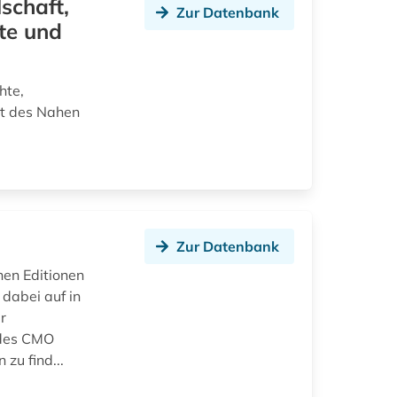
schaft,
Zur Datenbank
hte und
hte,
st des Nahen
Zur Datenbank
hen Editionen
dabei auf in
r
 des CMO
zu find...