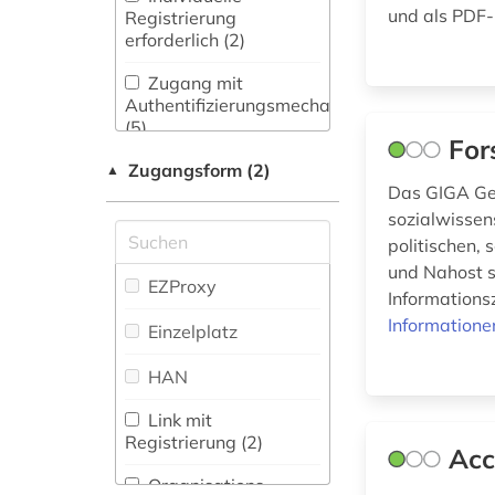
Maschinenbau (0)
und als PDF-
Registrierung
deutschland (1)
Zeitungs-,
erforderlich (2)
Zeitschriftenbibliographie
Mathematik (0)
diplomatische
(0
)
Zugang mit
beziehungen (1)
Medien- und
Authentifizierungsmechanismen
Kommunikationswissenschaften,
(5)
e-book (1)
For
Kommunikationsdesign (3)
Zugangsform (2)
▲
eblaitisch (1)
Das GIGA Ger
Medizin (0)
sozialwissens
edition (1)
Militärwissenschaft
politischen, 
(0)
elamisch (1)
und Nahost s
EZProxy
Informations
Musikwissenschaft
elektronische
(1)
Informatione
Einzelplatz
zeitschrift (1)
Natur- und
HAN
elektronisches buch
Umweltschutz (0)
(4)
Link mit
Pädagogik (1)
Registrierung (2)
entwicklungspolitik
Acc
(1)
Philosophie (3)
Organisations-