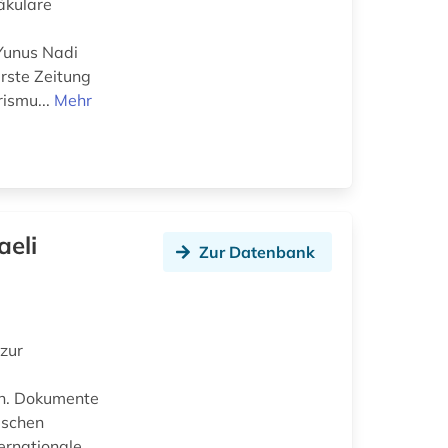
äkulare
 Yunus Nadi
erste Zeitung
rismu...
Mehr
aeli
Zur Datenbank
zur
en. Dokumente
ischen
ernationale