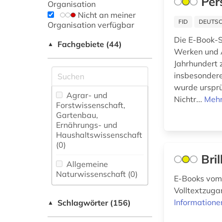
Per
Organisation
Nicht an meiner
FID
DEUTSC
Organisation verfügbar
Die E-Book-S
Fachgebiete (44)
▲
Werken und A
Jahrhundert 
insbesondere
wurde ursprü
Agrar- und
Nichtr...
Mehr
Forstwissenschaft,
Gartenbau,
Ernährungs- und
Haushaltswissenschaft
(0)
Bri
Allgemeine
Naturwissenschaft (0)
E-Books vom 
Volltextzuga
Allgemeine und
Informatione
Schlagwörter (156)
fachübergreifende
▲
Datenbanken (12)