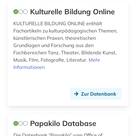
türkei (1)
Kulturelle Bildung Online
türkisch (1)
KULTURELLE BILDUNG ONLINE enthält
Fachartikeln zu kulturpädagogischen Themen,
ukraine (2)
künstlerischen Praxen, theoretischen
umwelt (1)
Grundlagen und Forschung aus den
Fachbereichen Tanz, Theater, Bildende Kunst,
unesco (1)
Musik, Film, Fotografie, Literatur.
Mehr
Informationen
ungarn (2)
unterhaltung (1)
urdu (1)
Zur Datenbank
usa (5)
verein (1)
Papakilo Database
verwaltung (1)
Die Datenbank “Papakilo” vom Office of