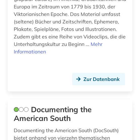
Europa im Zeitraum von 1779 bis 1930, der
koran (1)
Viktorianischen Epoche. Das Material umfasst
kriminalität (1)
(seltene) Bücher und Zeitschriften, Ephemera,
Plakate, Spielpläne, Fotos und Illustrationen.
kultur (104)
Zudem gibt es eine Reihe von Videoclips, die die
Unterhaltungskultur zu Beginn ...
Mehr
kulturerbe (2)
Informationen
kulturgeschichte (1)
kulturgut (3)
Zur Datenbank
kulturmanagement (1)
kulturwissenschaften (5)
Documenting the
kunst (19)
American South
kunstgeschichtsschreibung (1)
Documenting the American South (DocSouth)
kunstwerk (3)
bietet anhand von vierzehn thematischen