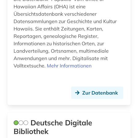
Hawaiian Affairs (OHA) ist eine
video (2)
Übersichtsdatenbank verschiedener
viktorianisches zeitalter &lt;1779-1930&gt;
Datensammlungen zur Geschichte und Kultur
(1)
Hawaiis. Sie enthält Zeitungen, Karten,
Reportagen, genealogische Register,
virginia (1)
Informationen zu historischen Orten, zur
Landverteilung, Ortsnamen, multimediale
volkskunde (1)
Anwendungen und mehr. Digitalisate mit
vor- und frühgeschichte (1)
Volltextsuche.
Mehr Informationen
vor- und frühgeschichte &lt;fach&gt; (1)
wales (1)
Zur Datenbank
weimar (1)
welt (1)
Deutsche Digitale
weltgeschichte (1)
Bibliothek