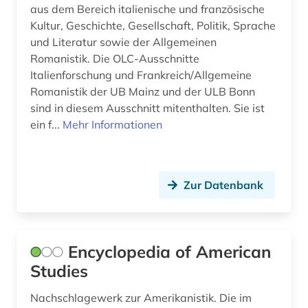
aus dem Bereich italienische und französische
management (1)
Kultur, Geschichte, Gesellschaft, Politik, Sprache
und Literatur sowie der Allgemeinen
mathe (1)
Romanistik. Die OLC-Ausschnitte
Italienforschung und Frankreich/Allgemeine
mecklenburg-vorpommern (2)
Romanistik der UB Mainz und der ULB Bonn
medienwissenschaft (4)
sind in diesem Ausschnitt mitenthalten. Sie ist
ein f...
Mehr Informationen
migration (1)
mitteleuropa (1)
Zur Datenbank
mittlerer osten (1)
mode (1)
mp3 (1)
Encyclopedia of American
Studies
museum (3)
Nachschlagewerk zur Amerikanistik. Die im
musik (3)