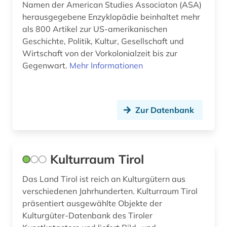
Namen der American Studies Associaton (ASA)
herausgegebene Enzyklopädie beinhaltet mehr
nachhaltigkeit (1)
als 800 Artikel zur US-amerikanischen
nachrichten (2)
Geschichte, Politik, Kultur, Gesellschaft und
Wirtschaft von der Vorkolonialzeit bis zur
naher osten (2)
Gegenwart.
Mehr Informationen
natur (1)
naturkundliche sammlung (1)
Zur Datenbank
naturwissenschaft (1)
naturwissenschaften (1)
Kulturraum Tirol
nordafrika (2)
Das Land Tirol ist reich an Kulturgütern aus
nordamerika (1)
verschiedenen Jahrhunderten. Kulturraum Tirol
präsentiert ausgewählte Objekte der
nordgriechenland (1)
Kulturgüter-Datenbank des Tiroler
nordmazedonien (1)