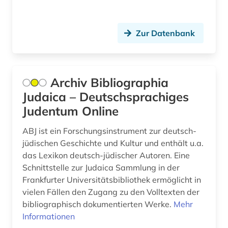
forstwissenschaft (1)
Lettland (1)
fotografie (2)
Zur Datenbank
Litauen (1)
frankreich (1)
Makedonien (1)
französisch (1)
Archiv Bibliographia
Mecklenburg-Vorpommern (2)
freizeit (1)
Judaica – Deutschsprachiges
Moldawien (1)
Judentum Online
förderverein (1)
Montenegro (1)
ABJ ist ein Forschungsinstrument zur deutsch-
galloromanistik (3)
jüdischen Geschichte und Kultur und enthält u.a.
Nordrhein-Westfalen (1)
gebäude (3)
das Lexikon deutsch-jüdischer Autoren. Eine
Oesterreich (9)
Schnittstelle zur Judaica Sammlung in der
geistesleben (1)
Frankfurter Universitätsbibliothek ermöglicht in
Ostasien (1)
vielen Fällen den Zugang zu den Volltexten der
geisteswissenschaften (3)
bibliographisch dokumentierten Werke.
Mehr
Osteuropa (8)
gender (1)
Informationen
Ostmitteleuropa (3)