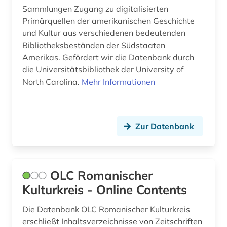
Sammlungen Zugang zu digitalisierten
körperschaft (1)
Primärquellen der amerikanischen Geschichte
und Kultur aus verschiedenen bedeutenden
künstler (1)
Bibliotheksbeständen der Südstaaten
landeskunde (9)
Amerikas. Gefördert wir die Datenbank durch
die Universitätsbibliothek der University of
leben (1)
North Carolina.
Mehr Informationen
lebensstil (1)
lehrbuch (1)
Zur Datenbank
leopoldo (1)
lexikon (1)
OLC Romanischer
literatur (10)
Kulturkreis - Online Contents
literaturwissenschaft (5)
Die Datenbank OLC Romanischer Kulturkreis
erschließt Inhaltsverzeichnisse von Zeitschriften
makedonien (landschaft) (1)