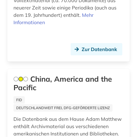
Volltextmaterial (ca. 70.000 Dokumente) aus
historische karte (1)
neuerer Zeit sowie einige Periodika (auch aus
dem 19. Jahrhundert) enthält.
Mehr
historische landeskunde (2)
Informationen
hongkong (1)
ideengeschichte (1)
Zur Datenbank
indianer (1)
indien (3)
China, America and the
internationale beziehungen (1)
Pacific
islam (1)
FID
israelische (1)
DEUTSCHLANDWEIT FREI, DFG-GEFÖRDERTE LIZENZ
Die Datenbank aus dem Hause Adam Matthew
italianistik (3)
enthält Archivmaterial aus verschiedenen
italien (3)
amerikanischen Institutionen und Bibliotheken.