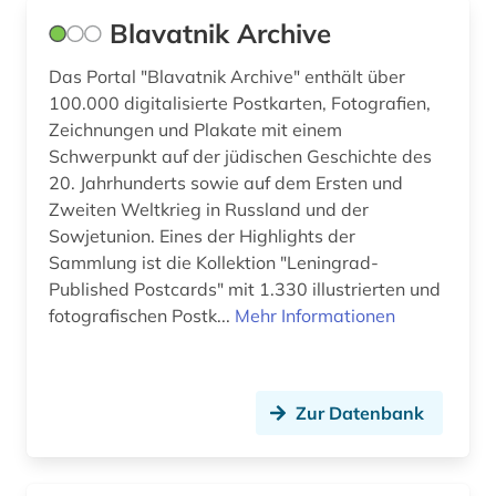
sorbisch (1)
Blavatnik Archive
sowjetunion (3)
Das Portal "Blavatnik Archive" enthält über
100.000 digitalisierte Postkarten, Fotografien,
soziale bewegungen (1)
Zeichnungen und Plakate mit einem
soziale ungleichheit (1)
Schwerpunkt auf der jüdischen Geschichte des
20. Jahrhunderts sowie auf dem Ersten und
sozialer wandel (1)
Zweiten Weltkrieg in Russland und der
Sowjetunion. Eines der Highlights der
sozialgeschichte (1)
Sammlung ist die Kollektion "Leningrad-
sozialismus (1)
Published Postcards" mit 1.330 illustrierten und
fotografischen Postk...
Mehr Informationen
sozialwissenschaften (1)
soziologie (2)
Zur Datenbank
soziologische theorie (1)
sport (3)