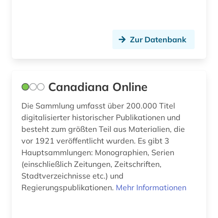
ostkirche (1)
ostmitteleuropa (1)
Zur Datenbank
osttirol (2)
paris (1)
persisch (1)
Canadiana Online
philosophie (2)
Die Sammlung umfasst über 200.000 Titel
digitalisierter historischer Publikationen und
physik (1)
besteht zum größten Teil aus Materialien, die
plakat (1)
vor 1921 veröffentlicht wurden. Es gibt 3
Hauptsammlungen: Monographien, Serien
polen (1)
(einschließlich Zeitungen, Zeitschriften,
Stadtverzeichnisse etc.) und
politik (18)
Regierungspublikationen.
Mehr Informationen
portal (1)