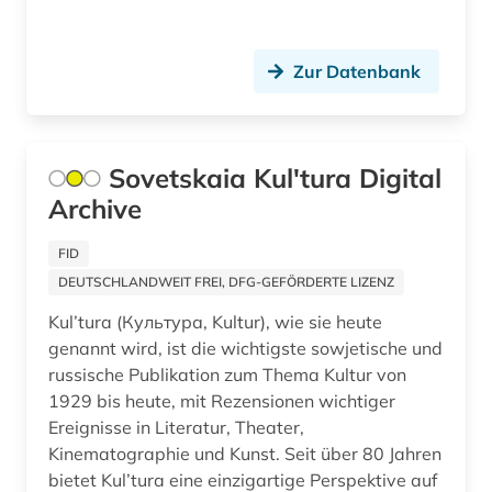
geografie (1)
Polen (2)
geographie (4)
Zur Datenbank
Roemisches Reich (2)
geowissenschaften (1)
Rumänien (1)
germanen (2)
Sovetskaia Kul'tura Digital
Russland, Sowjetunion (9)
germanische altertumskunde (2)
Archive
Sachsen (3)
germanistik (1)
FID
Schweden (3)
DEUTSCHLANDWEIT FREI, DFG-GEFÖRDERTE LIZENZ
geschichte (58)
Serbien (1)
Kul’tura (Культура, Kultur), wie sie heute
geschichte &lt;1550-1921&gt; (1)
genannt wird, ist die wichtigste sowjetische und
Slowakei (2)
russische Publikation zum Thema Kultur von
geschichte 1000-1800 (1)
1929 bis heute, mit Rezensionen wichtiger
Slowenien (1)
geschichte 1420-1600 (1)
Ereignisse in Literatur, Theater,
Suedamerika (1)
Kinematographie und Kunst. Seit über 80 Jahren
geschichte 1850-1980 (1)
bietet Kul’tura eine einzigartige Perspektive auf