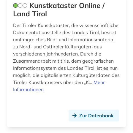
Kunstkataster Online /
tanz (1)
Land Tirol
technik (1)
Der Tiroler Kunstkataster, die wissenschaftliche
technologie (1)
Dokumentationsstelle des Landes Tirol, besitzt
umfangreiches Bild- und Informationsmaterial
texas (1)
zu Nord- und Osttiroler Kulturgütern aus
verschiedenen Jahrhunderten. Durch die
textsammlung (1)
Zusammenarbeit mit tiris, dem geografischen
theater (3)
Informationssystem des Landes Tirol, ist es nun
möglich, die digitalisierten Kulturgüterdaten des
theologie (1)
Tiroler Kunstkatasters über den „K...
Mehr
Informationen
thüringen (3)
tirol (2)
tourismus (1)
Zur Datenbank
turkologie (1)