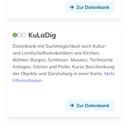
pressemitteilung (1)
Zur Datenbank
primärquelle (1)
profanarchitektur (2)
KuLaDig
quelle (2)
Datenbank mit Suchmöglichkeit nach Kultur-
quellensammlung (1)
und Landschaftsdenkmälern wie Kirchen,
recht (1)
Mühlen, Burgen, Schlösser, Museen, Technische
Anlagen, Gärten und Parks. Kurze Beschreibung
regionalbibliografie (1)
der Objekte und Darstellung in einer Karte.
Mehr
Informationen
regionalkunst (2)
reisen (1)
Zur Datenbank
religion (4)
religionswissenschaft (1)