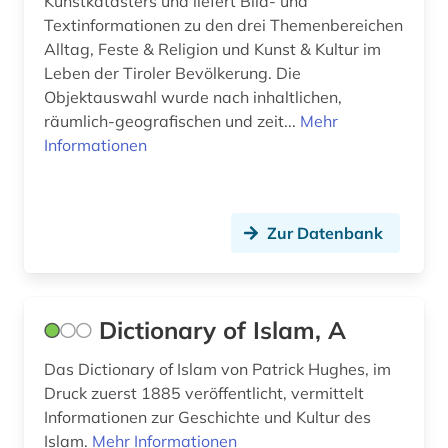
Kunstkatasters und liefert Bild- und
Textinformationen zu den drei Themenbereichen
nordtirol (2)
Alltag, Feste & Religion und Kunst & Kultur im
Leben der Tiroler Bevölkerung. Die
oberpfalz (1)
Objektauswahl wurde nach inhaltlichen,
opposition (1)
räumlich-geografischen und zeit...
Mehr
Informationen
orissa (1)
ortsgeschichte &amp;lt;fach&amp;gt; (1)
Zur Datenbank
ortsnamenkunde (1)
osmanisches reich (1)
Dictionary of Islam, A
osmanisches türkisch (1)
ostasien (1)
Das Dictionary of Islam von Patrick Hughes, im
Druck zuerst 1885 veröffentlicht, vermittelt
osteuropa (2)
Informationen zur Geschichte und Kultur des
Islam.
Mehr Informationen