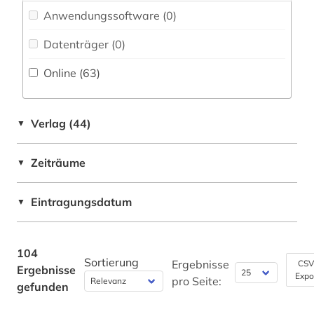
devianz (1)
Anwendungssoftware (0
)
Belarus (1)
dialekt (1)
Datenträger (0
)
Bosnien-Herzegowina (1)
digitalisierung (2)
Online (63
)
Brandenburg (3)
dissens (1)
Bremen (2)
dogmatik (1)
Verlag (44)
▼
Bulgarien (1)
elektronische bibliothek (1)
Zeiträume
▼
China (1)
elektronische zeitschrift (1)
Deutschland (13)
Eintragungsdatum
▼
elektronisches buch (4)
Deutschland (DDR) (3)
enzyklopädie (1)
Estland (1)
104
Sortierung
erster weltkrieg (1)
Ergebnisse
CSV
Ergebnisse
Expo
Europa (2)
pro Seite:
gefunden
ess- und trinksitte (1)
Finnland (2)