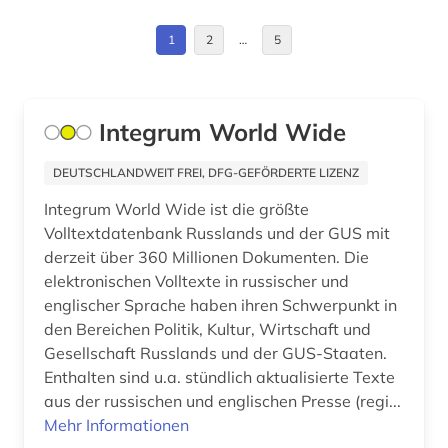
ethnische beziehungen (1)
Frankreich (3)
1
2
…
5
ethnologie (1)
GUS (2)
fachdidaktik (1)
Griechenland (1)
Integrum World Wide
fachliteratur (1)
Griechenland (Altertum) (1)
familie (1)
DEUTSCHLANDWEIT FREI, DFG-GEFÖRDERTE LIZENZ
Großbritannien (2)
Integrum World Wide ist die größte
fid asien (2)
Volltextdatenbank Russlands und der GUS mit
Hessen (1)
fid darstellende kunst (1)
derzeit über 360 Millionen Dokumenten. Die
Israel (2)
elektronischen Volltexte in russischer und
fid ost-, ostmittel- und südosteuropa (1)
englischer Sprache haben ihren Schwerpunkt in
Italien (2)
den Bereichen Politik, Kultur, Wirtschaft und
fid slawistik (2)
Gesellschaft Russlands und der GUS-Staaten.
Jugoslawien (2)
Enthalten sind u.a. stündlich aktualisierte Texte
film (2)
aus der russischen und englischen Presse (regi...
Kanada (1)
finnland (2)
Mehr Informationen
Kroatien (1)