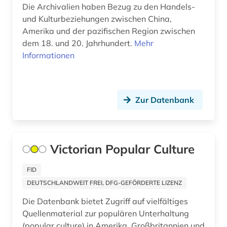
Die Archivalien haben Bezug zu den Handels-
jahrbuch (1)
und Kulturbeziehungen zwischen China,
Amerika und der pazifischen Region zwischen
jahresbericht (1)
dem 18. und 20. Jahrhundert.
Mehr
judaistik (1)
Informationen
juden (4)
judentum (2)
Zur Datenbank
jüdisch (1)
kanada (1)
Victorian Popular Culture
kartographie (2)
FID
kino (1)
DEUTSCHLANDWEIT FREI, DFG-GEFÖRDERTE LIZENZ
klassik stiftung weimar. direktion museen (1)
Die Datenbank bietet Zugriff auf vielfältiges
Quellenmaterial zur populären Unterhaltung
klimaänderung (1)
(popular culture) in Amerika, Großbritannien und