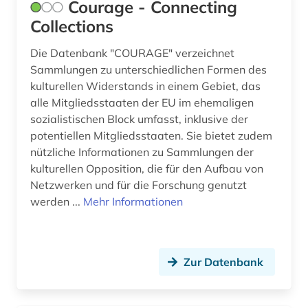
Courage - Connecting
sachsen (1)
Collections
sakralbau (2)
Die Datenbank "COURAGE" verzeichnet
sammlung (1)
Sammlungen zu unterschiedlichen Formen des
kulturellen Widerstands in einem Gebiet, das
schriftsteller (1)
alle Mitgliedsstaaten der EU im ehemaligen
sozialistischen Block umfasst, inklusive der
schwarze (1)
potentiellen Mitgliedsstaaten. Sie bietet zudem
schweden (3)
nützliche Informationen zu Sammlungen der
kulturellen Opposition, die für den Aufbau von
schwedisch (1)
Netzwerken und für die Forschung genutzt
werden ...
Mehr Informationen
serbien (süd) (1)
siedlungsgeschichte (1)
slowakei (1)
Zur Datenbank
sorben (3)