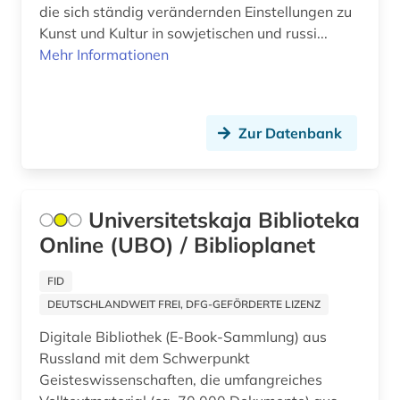
Suedasien (1)
die sich ständig verändernden Einstellungen zu
gesellschaft (4)
Kunst und Kultur in sowjetischen und russi...
Suedosteuropa (3)
gesundheit (1)
Mehr Informationen
Thueringen (2)
griechenland (1)
Tschechische Republik (1)
griechenland <altertum> (1)
Zur Datenbank
Tuerkei (1)
griechenland altertum (1)
USA (5)
großbritannien (2)
Universitetskaja Biblioteka
Ukraine (3)
gus (1)
Online (UBO) / Biblioplanet
Ungarn (1)
hadith (1)
FID
Zypern (1)
DEUTSCHLANDWEIT FREI, DFG-GEFÖRDERTE LIZENZ
handel (1)
Digitale Bibliothek (E-Book-Sammlung) aus
hawaii (1)
Russland mit dem Schwerpunkt
Geisteswissenschaften, die umfangreiches
historische geografie (1)