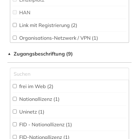
Theologie und Religionswissenschaften (11)
HAN
biologie (1)
Werkstoffwissenschaften und
botanik (1)
Fertigungstechnik (0)
Link mit Registrierung (2)
brandenburg (1)
Wirtschaftswissenschaften (7)
Organisations-Netzwerk / VPN (1)
Wissenschaftskunde, Forschung, Hochschul-,
Shibboleth
brauch (1)
Zugangsbeschriftung (9)
▲
Museumswesen (1)
Zugriff vor Ort
bremen (2)
buchwissenschaft (1)
frei im Web (2)
buddhismus (1)
Nationallizenz (1)
bulgarien (1)
Uninetz (1)
chemie (2)
FID - Nationallizenz (1)
chile (1)
FID-Nationallizenz (1)