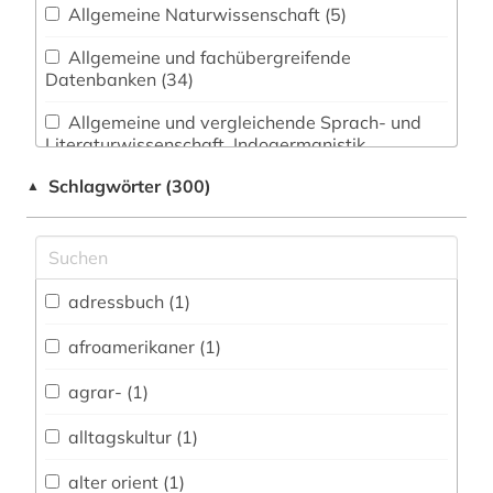
Allgemeine Naturwissenschaft (5)
Allgemeine und fachübergreifende
Datenbanken (34)
Allgemeine und vergleichende Sprach- und
Literaturwissenschaft. Indogermanistik.
Außereuropäische Sprachen und Literaturen (8)
Schlagwörter (300)
▲
Anglistik. Amerikanistik (9)
Archäologie (5)
Architektur, Bauingenieur- und
adressbuch (1)
Vermessungswesen (7)
afroamerikaner (1)
Biologie, Biotechnologie (1)
agrar- (1)
Buch- und Bibliothekswesen,
Informationswissenschaft (0)
alltagskultur (1)
Chemie und Pharmazie (1)
alter orient (1)