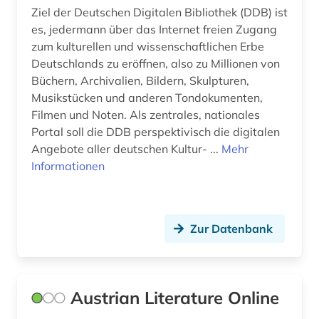
wien (1)
Ziel der Deutschen Digitalen Bibliothek (DDB) ist
es, jedermann über das Internet freien Zugang
wirtschaft (13)
zum kulturellen und wissenschaftlichen Erbe
wissenschaft (5)
Deutschlands zu eröffnen, also zu Millionen von
Büchern, Archivalien, Bildern, Skulpturen,
wörterbuch (9)
Musikstücken und anderen Tondokumenten,
Filmen und Noten. Als zentrales, nationales
zeitgeschichte &amp;lt;fach&amp;gt; (1)
Portal soll die DDB perspektivisch die digitalen
Angebote aller deutschen Kultur- ...
zeitschrift (1)
Mehr
Informationen
zeittafel (2)
zeitung (1)
Zur Datenbank
zweiter weltkrieg (1)
åbo (1)
Austrian Literature Online
ökologie (2)