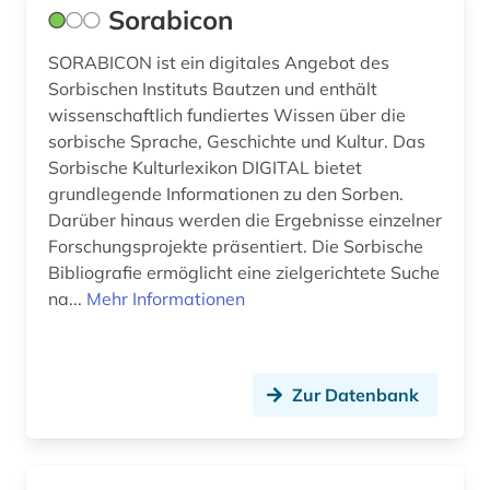
religiöses (1)
Sorabicon
renaissance (1)
SORABICON ist ein digitales Angebot des
Sorbischen Instituts Bautzen und enthält
rheinland (2)
wissenschaftlich fundiertes Wissen über die
sorbische Sprache, Geschichte und Kultur. Das
rom (1)
Sorbische Kulturlexikon DIGITAL bietet
romania (1)
grundlegende Informationen zu den Sorben.
Darüber hinaus werden die Ergebnisse einzelner
romanistik (1)
Forschungsprojekte präsentiert. Die Sorbische
Bibliografie ermöglicht eine zielgerichtete Suche
romantik (1)
na...
Mehr Informationen
russisch-orthodoxe kirche (1)
russische literatur (1)
Zur Datenbank
russland (6)
römisches reich (1)