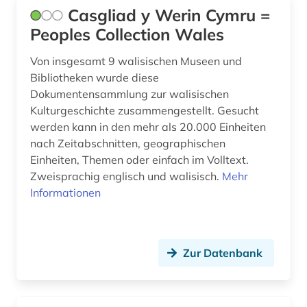
sprache (3)
Casgliad y Werin Cymru =
Peoples Collection Wales
sprachpraxis (1)
Von insgesamt 9 walisischen Museen und
sprachwissenschaft (2)
Bibliotheken wurde diese
Dokumentensammlung zur walisischen
staat (2)
Kulturgeschichte zusammengestellt. Gesucht
stadtentwicklung (1)
werden kann in den mehr als 20.000 Einheiten
nach Zeitabschnitten, geographischen
stadtplan (1)
Einheiten, Themen oder einfach im Volltext.
Zweisprachig englisch und walisisch.
Mehr
stadtplanung (1)
Informationen
statistik (2)
stiftung (1)
Zur Datenbank
südosteuropa (1)
südstaaten (1)