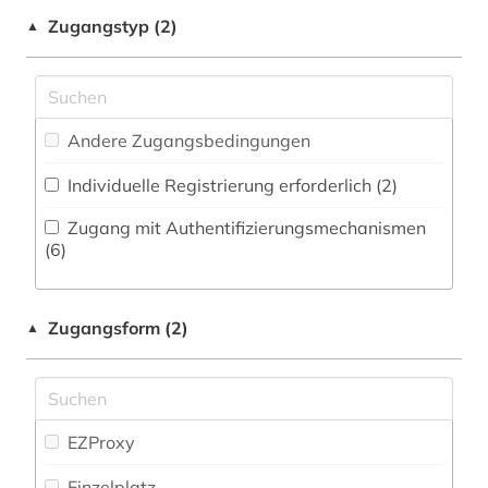
Pädagogik (3)
Zugangstyp (2)
▲
bevölkerung (2)
Philosophie (2)
bibliografie (4)
Physik (0)
bibliographie (1)
Andere Zugangsbedingungen
Politologie (15)
bibliothek (2)
Individuelle Registrierung erforderlich (2)
Psychologie (1)
bilddatenbank (1)
Zugang mit Authentifizierungsmechanismen
Rechtswissenschaft (3)
(6)
bildung (3)
Romanistik (5)
bildungsforschung (1)
Zugangsform (2)
▲
Slavistik (12)
biodiversität (1)
Soziologie (10)
biografie (4)
Sport (2)
EZProxy
biographie (2)
Technik (1)
Einzelplatz
biographistik (1)