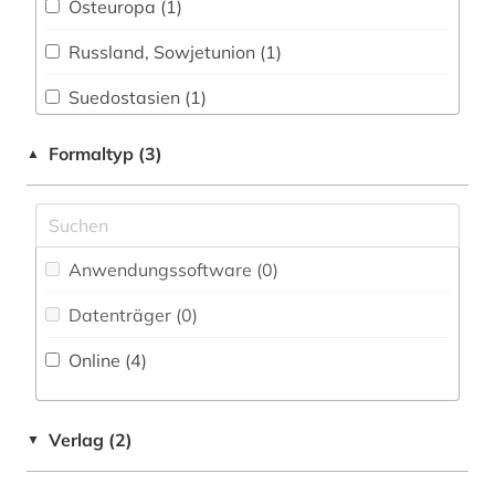
Osteuropa (1)
Pädagogik (0)
Russland, Sowjetunion (1)
Philosophie (1)
Suedostasien (1)
Physik (0)
Formaltyp (3)
▲
Politologie (0)
Psychologie (0)
Rechtswissenschaft (0)
Anwendungssoftware (0
)
Romanistik (0)
Datenträger (0
)
Slavistik (1)
Online (4
)
Soziologie (0)
Sport (0)
Verlag (2)
▼
Technik (0)