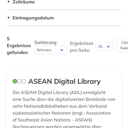
Zeiträume
▼
Theologie und Religionswissenschaften (1)
Werkstoffwissenschaften und
Eintragungsdatum
▼
Fertigungstechnik (0)
Wirtschaftswissenschaften (0)
5
Sortierung
Ergebnisse
CSV
Ergebnisse
Wissenschaftskunde, Forschung, Hochschul-,
Expo
pro Seite:
Museumswesen (2)
gefunden
ASEAN Digital Library
Die ASEAN Digital Library (ADL) ermöglicht
eine Suche über die digitalisierten Bestände von
zehn Nationalbibliotheken aus dem Verband
südostasiatischer Nationen (engl.: Association
of Southeast Asian Nations - ASEAN).
Nachgewiesen werden gegenwärtig über