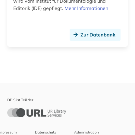
wird vom Institut für Dokumentologie und
Editorik (IDE) gepflegt.
Mehr Informationen
Zur Datenbank
DBIS ist Teil der
Impressum
Datenschutz
Administration