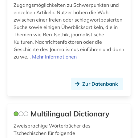
Zugangsmöglichkeiten zu Schwerpunkten und
umwelt (1)
einzelnen Artikeln: Nutzer haben die Wahl
zwischen einer freien oder schlagwortbasierten
umwelttechnik (1)
Suche sowie einigen Überblicksartikeln, die in
Themen wie Berufsethik, journalistische
ungarisch (4)
Kulturen, Nachrichtenfaktoren oder die
ungarn (1)
Geschichte des Journalismus einführen und dann
zu we...
Mehr Informationen
universitätsbibliothek kassel (1)
universitätsbibliothek marburg (1)
Zur Datenbank
valenzwörterbuch (1)
verbvalenz (1)
vermessungswesen (1)
Multilingual Dictionary
vertrieb (1)
Zweisprachige Wörterbücher des
Tschechischen für folgende
vietnamesisch (1)