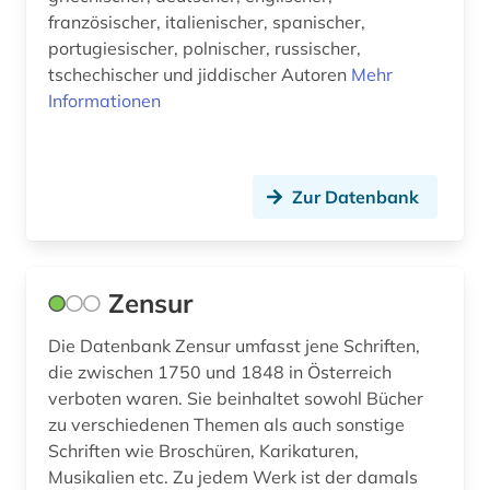
französischer, italienischer, spanischer,
korpus (1)
portugiesischer, polnischer, russischer,
korpus (6)
tschechischer und jiddischer Autoren
Mehr
Informationen
kroatisch (1)
kulturwissenschaften (1)
Zur Datenbank
kunst (1)
kuriosität (1)
landesbibliothek und murhardsche bibliothek
Zensur
der stadt kassel (1)
Die Datenbank Zensur umfasst jene Schriften,
latein (13)
die zwischen 1750 und 1848 in Österreich
verboten waren. Sie beinhaltet sowohl Bücher
laut (1)
zu verschiedenen Themen als auch sonstige
lebensmittel (4)
Schriften wie Broschüren, Karikaturen,
Musikalien etc. Zu jedem Werk ist der damals