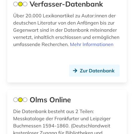
Verfasser-Datenbank
geschichte 1750-1848 (1)
Über 20.000 Lexikonartikel zu Autor:innen der
geschichte 1750-1850 (1)
deutschen Literatur von den Anfängen bis zur
geschichte 1770-1785 (1)
Gegenwart sind in der Datenbank miteinander
vernetzt, inhaltlich erschlossen und ermöglichen
geschichte 1786-1805 (1)
umfassende Recherchen.
Mehr Informationen
geschichte 1793-1801 (1)
geschichte 1793-1830 (1)
Zur Datenbank
geschichte 1800- (1)
geschichte 1800-1900 (1)
Olms Online
geschichte 1813-1837 (1)
Die Datenbank besteht aus 2 Teilen:
geschichte 1945- (3)
Messkataloge der Frankfurter und Leipziger
Buchmessen 1594-1860. (Deutschlandweit
geschichte 800-1150 (1)
kostenloser Zugang für Bibliotheken und