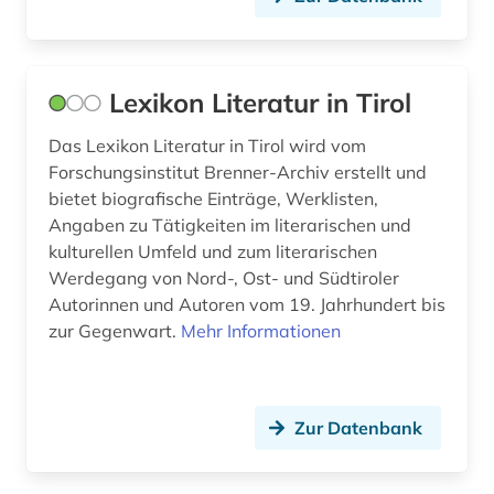
sardisch (1)
schriftsteller (9)
Lexikon Literatur in Tirol
schriftstellerin (1)
Das Lexikon Literatur in Tirol wird vom
schwedisch (8)
Forschungsinstitut Brenner-Archiv erstellt und
bietet biografische Einträge, Werklisten,
semasiologie (1)
Angaben zu Tätigkeiten im literarischen und
kulturellen Umfeld und zum literarischen
serbisch (2)
Werdegang von Nord-, Ost- und Südtiroler
slawische sprachen (1)
Autorinnen und Autoren vom 19. Jahrhundert bis
zur Gegenwart.
Mehr Informationen
slowakisch (2)
slowenisch (3)
Zur Datenbank
spanisch (37)
sprachatlas (5)