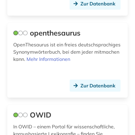
naturwissenschaften (1)
Zur Datenbank
neugriechisch (2)
neulatein (1)
openthesaurus
niederlandistik (1)
OpenThesaurus ist ein freies deutschsprachiges
Synonymwörterbuch, bei dem jeder mitmachen
niederländisch (10)
kann.
Mehr Informationen
nordtirol (1)
norwegisch (4)
Zur Datenbank
nährmittelindustrie (4)
onkologie (1)
OWID
onomasiologie (1)
In OWID – einem Portal für wissenschaftliche,
ostmitteldeutsch (1)
korpusbasierte Lexikografie – finden Sie