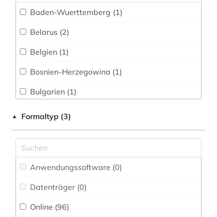
elvish (1)
Baden-Wuerttemberg (1)
empfindsamkeit (1)
Belarus (2)
eneasroman (2)
Belgien (1)
englisch (101)
Bosnien-Herzegowina (1)
enzyklopädie (2)
Bulgarien (1)
erstlingswerk (2)
China (1)
Formaltyp (3)
▲
etymologie (2)
Deutschland (74)
expressionismus (2)
Deutschland (DDR) (3)
fachliteratur (1)
Anwendungssoftware (0
)
Finnland (1)
fachsprache (3)
Datenträger (0
)
Frankreich (1)
familienname (2)
Online (96
)
GUS (1)