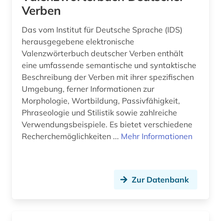
Verben
wirtschaftswissenschaften (3)
Das vom Institut für Deutsche Sprache (IDS)
wissenschaft (1)
herausgegebene elektronische
Valenzwörterbuch deutscher Verben enthält
wissenschaftssprache (1)
eine umfassende semantische und syntaktische
Beschreibung der Verben mit ihrer spezifischen
wortbedeutung (1)
Umgebung, ferner Informationen zur
wortfamilie (1)
Morphologie, Wortbildung, Passivfähigkeit,
Phraseologie und Stilistik sowie zahlreiche
wortschatz (1)
Verwendungsbeispiele. Es bietet verschiedene
Recherchemöglichkeiten ...
Mehr Informationen
wortschatzerweiterung (1)
wörterbuch (265)
Zur Datenbank
wörterbuch (1)
wörterbuch <mehrsprachig> (2)