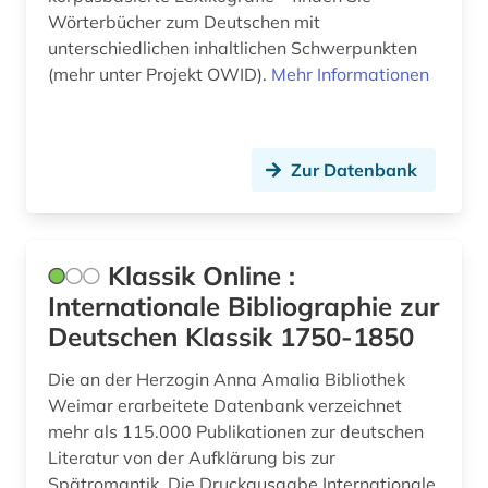
osttirol (1)
Wörterbücher zum Deutschen mit
unterschiedlichen inhaltlichen Schwerpunkten
parzival (1)
(mehr unter Projekt OWID).
Mehr Informationen
persisch (2)
personalwesen (1)
Zur Datenbank
philologie (1)
philosophie (5)
Klassik Online :
phonetik (2)
Internationale Bibliographie zur
phraseologie (1)
Deutschen Klassik 1750-1850
physik (2)
Die an der Herzogin Anna Amalia Bibliothek
Weimar erarbeitete Datenbank verzeichnet
plato (2)
mehr als 115.000 Publikationen zur deutschen
Literatur von der Aufklärung bis zur
politik (4)
Spätromantik. Die Druckausgabe Internationale