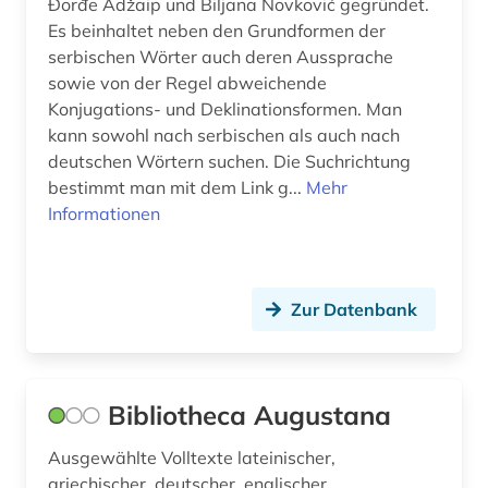
Đorđe Adžaip und Biljana Novković gegründet.
jugendliteratur (1)
Es beinhaltet neben den Grundformen der
serbischen Wörter auch deren Aussprache
kassel (1)
sowie von der Regel abweichende
Konjugations- und Deklinationsformen. Man
kinder- und hausmärchen (1)
kann sowohl nach serbischen als auch nach
kinderbuch (1)
deutschen Wörtern suchen. Die Suchrichtung
bestimmt man mit dem Link g...
Mehr
kinderliteratur (1)
Informationen
klassik (1)
kochen (4)
Zur Datenbank
kollokation (1)
kommunikationstechnik (1)
Bibliotheca Augustana
konkordanz (2)
Ausgewählte Volltexte lateinischer,
koreanisch (2)
griechischer, deutscher, englischer,