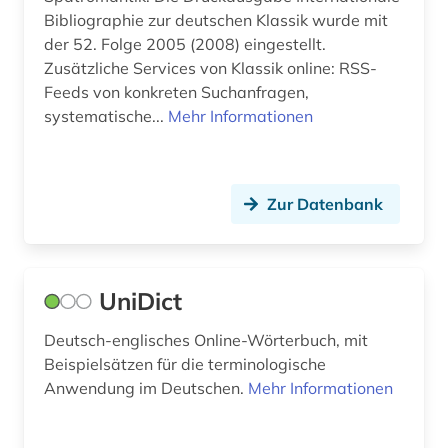
polnisch (11)
Bibliographie zur deutschen Klassik wurde mit
der 52. Folge 2005 (2008) eingestellt.
portal (2)
Zusätzliche Services von Klassik online: RSS-
Feeds von konkreten Suchanfragen,
portugiesisch (12)
systematische...
Mehr Informationen
prosa (1)
präposition (1)
Zur Datenbank
publizistik (1)
quelle (4)
UniDict
rechnungslegung (1)
Deutsch-englisches Online-Wörterbuch, mit
rechnungswesen (1)
Beispielsätzen für die terminologische
recht (9)
Anwendung im Deutschen.
Mehr Informationen
rechtschreibreform (2)