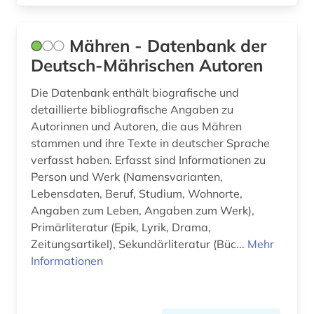
mittelalter (1)
mittelgriechisch (1)
Mähren - Datenbank der
Deutsch-Mährischen Autoren
mittellatein (2)
Die Datenbank enthält biografische und
mittlere elbe <region> (1)
detaillierte bibliografische Angaben zu
mongolisch (1)
Autorinnen und Autoren, die aus Mähren
stammen und ihre Texte in deutscher Sprache
multimedia (1)
verfasst haben. Erfasst sind Informationen zu
Person und Werk (Namensvarianten,
mundart (2)
Lebensdaten, Beruf, Studium, Wohnorte,
musik (2)
Angaben zum Leben, Angaben zum Werk),
Primärliteratur (Epik, Lyrik, Drama,
mähren (1)
Zeitungsartikel), Sekundärliteratur (Büc...
Mehr
Informationen
märchen (2)
nachwuchsautoren (2)