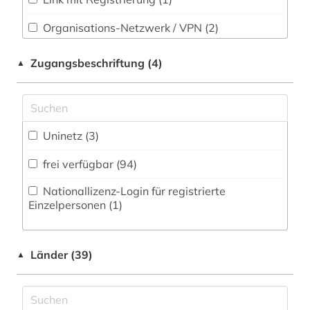
Theologie und Religionswissenschaften (4)
deutsches sprachgebiet (6)
Organisations-Netzwerk / VPN (2)
Werkstoffwissenschaften und
Shibboleth
Fertigungstechnik (5)
deutsches wörterbuch (grimm) (2)
Zugangsbeschriftung (4)
▲
Zugriff vor Ort
deutschland (2)
Wirtschaftswissenschaften (26)
Wissenschaftskunde, Forschung, Hochschul-,
dialektologie (2)
Museumswesen (1)
Uninetz (3)
dichter (1)
frei verfügbar (94)
drama (2)
Nationallizenz-Login für registrierte
druckwerk (1)
Einzelpersonen (1)
dänisch (6)
Länder (39)
elektrische energietechnik (1)
▲
elektrotechnik (1)