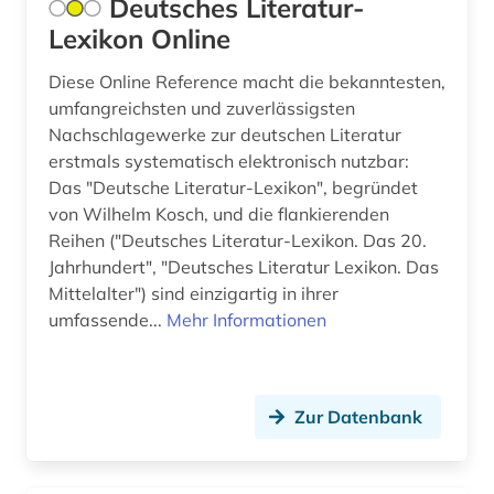
Deutsches Literatur-
führer (1)
Lexikon Online
Oesterreich (6)
galloromanistik (3)
Osteuropa (1)
Diese Online Reference macht die bekanntesten,
gastronomie (4)
umfangreichsten und zuverlässigsten
Polen (2)
Nachschlagewerke zur deutschen Literatur
gaststättengewerbe (4)
erstmals systematisch elektronisch nutzbar:
Portugal (1)
Das "Deutsche Literatur-Lexikon", begründet
gedicht (2)
von Wilhelm Kosch, und die flankierenden
Roemisches Reich (1)
gender (1)
Reihen ("Deutsches Literatur-Lexikon. Das 20.
Russland, Sowjetunion (4)
Jahrhundert", "Deutsches Literatur Lexikon. Das
geographische namen (1)
Mittelalter") sind einzigartig in ihrer
Sachsen-Anhalt (1)
umfassende...
Mehr Informationen
germanistik (5)
Schweiz (6)
geschichte (9)
Serbien (1)
geschichte 1450-1912 (1)
Zur Datenbank
Slowakei (1)
geschichte 1450-1930 (2)
Slowenien (1)