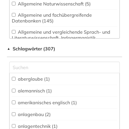
Allgemeine Naturwissenschaft (5)
Allgemeine und fachübergreifende
Datenbanken (145)
Allgemeine und vergleichende Sprach- und
Literaturwissenschaft. Indogermanistik.
Außereuropäische Sprachen und Literaturen (57)
Schlagwörter (307)
▲
Anglistik. Amerikanistik (30)
Archäologie (1)
Architektur, Bauingenieur- und
aberglaube (1)
Vermessungswesen (6)
alemannisch (1)
Biologie, Biotechnologie (7)
amerikanisches englisch (1)
Buch- und Bibliothekswesen,
Informationswissenschaft (3)
anlagenbau (2)
Chemie und Pharmazie (1)
anlagentechnik (1)