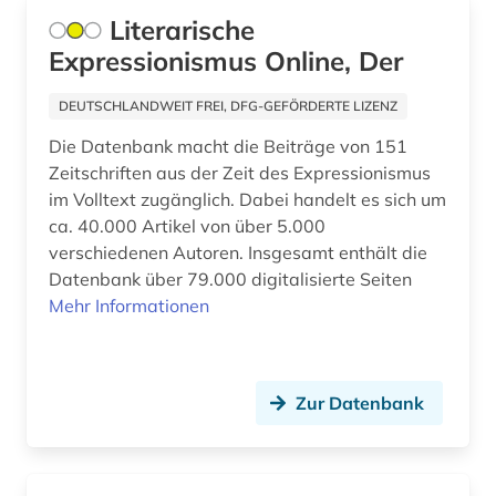
geschichte 1500-1900 (1)
Literarische
Spanien (1)
Expressionismus Online, Der
geschichte 1500-1918 (1)
Suedosteuropa (1)
geschichte 1500-1926 (1)
DEUTSCHLANDWEIT FREI, DFG-GEFÖRDERTE LIZENZ
Tschechische Republik (1)
Die Datenbank macht die Beiträge von 151
geschichte 1517-1925 (1)
Zeitschriften aus der Zeit des Expressionismus
Tuerkei (1)
geschichte 1552-1802 (1)
im Volltext zugänglich. Dabei handelt es sich um
USA (1)
ca. 40.000 Artikel von über 5.000
geschichte 1600-1930 (1)
verschiedenen Autoren. Insgesamt enthält die
Ukraine (2)
Datenbank über 79.000 digitalisierte Seiten
geschichte 1700-1980 (1)
Mehr Informationen
geschichte 1720-1785 (1)
geschichte 1730-1790 (1)
Zur Datenbank
geschichte 1730-1900 (1)
geschichte 1749-1924 (3)