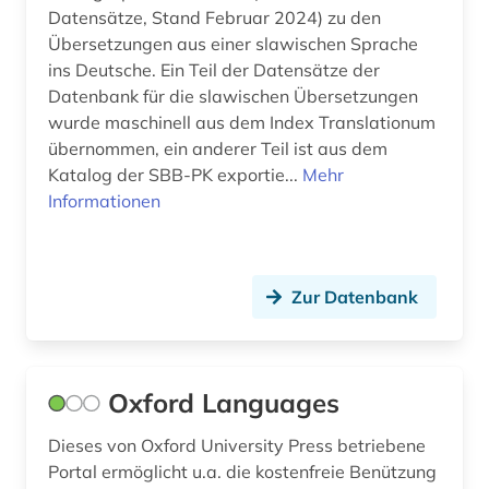
literaturwissenschaftler (2)
Datensätze, Stand Februar 2024) zu den
Übersetzungen aus einer slawischen Sprache
handel (1)
ins Deutsche. Ein Teil der Datensätze der
Datenbank für die slawischen Übersetzungen
hebräisch (1)
wurde maschinell aus dem Index Translationum
übernommen, ein anderer Teil ist aus dem
hessisches staatsarchiv marburg (1)
Katalog der SBB-PK exportie...
Mehr
hexerei (1)
Informationen
hispanistik (1)
historische sprachwissenschaft (1)
Zur Datenbank
hotelgewerbe (4)
iberoromanistik (2)
Oxford Languages
immobilienwirtschaft (1)
Dieses von Oxford University Press betriebene
immunologie (1)
Portal ermöglicht u.a. die kostenfreie Benützung