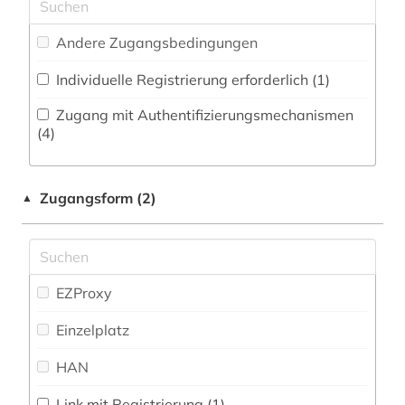
Pädagogik (0)
briefsammlung (1)
Andere Zugangsbedingungen
Philosophie (8)
buch (1)
Individuelle Registrierung erforderlich (1)
Physik (4)
bulgarisch (1)
Zugang mit Authentifizierungsmechanismen
Politologie (4)
(4)
byzantinistik (1)
Psychologie (0)
cd-rom (1)
Zugangsform (2)
▲
Rechtswissenschaft (9)
chemie (3)
Romanistik (36)
chinesisch (14)
Slavistik (16)
EZProxy
computer (1)
Soziologie (3)
Einzelplatz
das wunderbare (1)
Sport (0)
HAN
deutsch (373)
Technik (17)
deutsche sagen (1)
Link mit Registrierung (1)