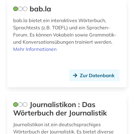
bab.la
südhessisch (1)
bab.la bietet ein interaktives Wörterbuch,
südtirol (1)
Sprachtests (z.B. TOEFL) und ein Sprachen-
südwestdeutschland (1)
Forum. Es können Vokabeln sowie Grammatik-
und Konversationsübungen trainiert werden.
technik (12)
Mehr Informationen
terminologie (2)
tourismus (4)
Zur Datenbank
translationswissenschaft (1)
tschechisch (6)
Journalistikon : Das
türkisch (7)
Wörterbuch der Journalistik
ukrainisch (2)
Journalistikon ist ein deutschsprachiges
Wörterbuch der Journalistik. Es bietet diverse
umgangssprache (1)