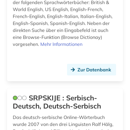
der folgenden Sprachwörterbücher: British &
industrie (1)
World English, US English, English-French,
French-English, English-Italian, Italian-English,
informatik (1)
English-Spanish, Spanish-English. Neben der
informationstechnik (2)
direkten Suche über ein Eingabefeld ist auch
eine Browse-Funktion (Browse Dictionay)
isländisch (4)
vorgesehen.
Mehr Informationen
italianistik (5)
italienisch (36)
Zur Datenbank
italiensch (1)
jacob (2)
SRPSKIJE : Serbisch-
japanisch (7)
Deutsch, Deutsch-Serbisch
jiddisch (1)
Das deutsch-serbische Online-Wörterbuch
journalismus (1)
wurde 2007 von den drei Linguisten Ralf Hälg,