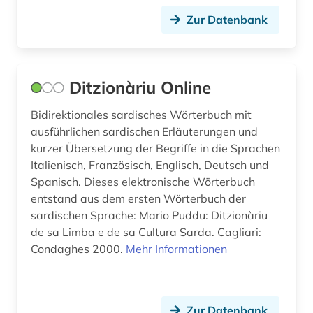
rechtschreibung (10)
Zur Datenbank
redewendungen (1)
reiseverkehrsgeographie (4)
Ditzionàriu Online
rezeption (1)
Bidirektionales sardisches Wörterbuch mit
roman (1)
ausführlichen sardischen Erläuterungen und
kurzer Übersetzung der Begriffe in die Sprachen
romanische sprachen (1)
Italienisch, Französisch, Englisch, Deutsch und
Spanisch. Dieses elektronische Wörterbuch
romantik (1)
entstand aus dem ersten Wörterbuch der
sardischen Sprache: Mario Puddu: Ditzionàriu
rumänisch (1)
de sa Limba e de sa Cultura Sarda. Cagliari:
russisch (19)
Condaghes 2000.
Mehr Informationen
rückläufiges wörterbuch (1)
sage (2)
Zur Datenbank