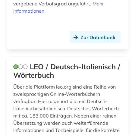
lehnwort (1)
vergebene Verbotsgrad angeführt.
Mehr
Informationen
lexikographie (1)
lexikon (4)
Zur Datenbank
liebe <motiv> (1)
linguistik (2)
literatur (55)
LEO / Deutsch-Italienisch /
Wörterbuch
literatur 1170-1220 (1)
Über die Plattform leo.org sind eine Reihe von
literaturen und kulturen (4)
zweisprachigen Online-Wörterbüchern
literaturgeschichte (3)
verfügbar. Hierzu gehört u.a. ein Deutsch-
Italienisches/Italienisch-Deutsches Wörterbuch
literaturwissenschaft (8)
mit ca. 183.000 Einträgen. Neben einer reinen
Übersetzung werden auch weiterführende
logistik (2)
Informationen und Tonbeispiele, für die korrekte