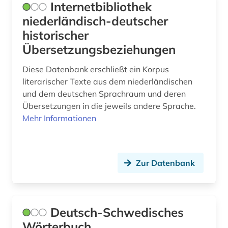
wörterbuch mehrsprachig (2)
Internetbibliothek
niederländisch-deutscher
wörterverzeichnis (1)
historischer
zeichenlexikon (1)
Übersetzungsbeziehungen
zensur (1)
Diese Datenbank erschließt ein Korpus
literarischer Texte aus dem niederländischen
zitate (1)
und dem deutschen Sprachraum und deren
zürcher bibel (1)
Übersetzungen in die jeweils andere Sprache.
Mehr Informationen
ökologie (1)
österreich (1)
Zur Datenbank
übersetzung (11)
übersetzungswissenschaft (1)
Deutsch-Schwedisches
Wörterbuch