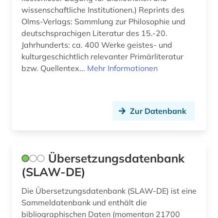
geschichte 800-1500 (1)
wissenschaftliche Institutionen.) Reprints des
Olms-Verlags: Sammlung zur Philosophie und
geschichte 800-1900 (6)
deutschsprachigen Literatur des 15.-20.
Jahrhunderts: ca. 400 Werke geistes- und
geschlechtsunterschied (1)
kulturgeschichtlich relevanter Primärliteratur
bzw. Quellentex...
Mehr Informationen
gesprochene sprache (1)
grabinschrift (1)
grammatik (6)
Zur Datenbank
griechisch (7)
grimm (4)
Übersetzungsdatenbank
grimm, jacob | philologe;
(SLAW-DE)
literaturwissenschaftler; historiker; schriftsteller;
hochschullehrer; jurist; bibliothekar; freiherr (2)
Die Übersetzungsdatenbank (SLAW-DE) ist eine
Sammeldatenbank und enthält die
grimm, wilhelm | philologe; germanist;
bibliographischen Daten (momentan 21700
schriftsteller; jurist; bibliothekar;