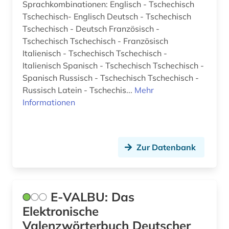
Sprachkombinationen: Englisch - Tschechisch
Tschechisch- Englisch Deutsch - Tschechisch
volkskunde (2)
Tschechisch - Deutsch Französisch -
vorname (1)
Tschechisch Tschechisch - Französisch
Italienisch - Tschechisch Tschechisch -
völkerkunde (2)
Italienisch Spanisch - Tschechisch Tschechisch -
Spanisch Russisch - Tschechisch Tschechisch -
webblog (1)
Russisch Latein - Tschechis...
Mehr
Informationen
weinbau (2)
weißrussisch (1)
weltgeschichte (1)
Zur Datenbank
wilhelm (2)
willehalm (1)
E-VALBU: Das
wirtschaft (9)
Elektronische
Valenzwörterbuch Deutscher
wirtschaftssprache (1)