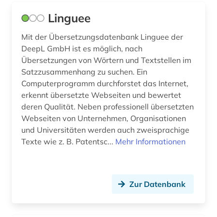
sprache (4)
Linguee
sprachgeographie (1)
Mit der Übersetzungsdatenbank Linguee der
DeepL GmbH ist es möglich, nach
sprachpraxis (2)
Übersetzungen von Wörtern und Textstellen im
Satzzusammenhang zu suchen. Ein
sprachwissenschaft (6)
Computerprogramm durchforstet das Internet,
sprechkunde (1)
erkennt übersetzte Webseiten und bewertet
deren Qualität. Neben professionell übersetzten
sprichwort (4)
Webseiten von Unternehmen, Organisationen
und Universitäten werden auch zweisprachige
stilistik (2)
Texte wie z. B. Patentsc...
Mehr Informationen
sturm und drang (1)
subkulturelle sprache (1)
Zur Datenbank
surmeirisch (1)
synonym (10)