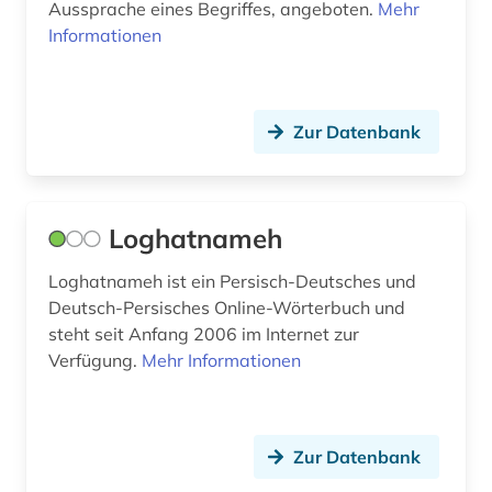
lusitanistik (1)
Aussprache eines Begriffes, angeboten.
Mehr
Informationen
lyrik (6)
lyrikerin (1)
Zur Datenbank
magie (1)
mandarin (1)
marburg (1)
Loghatnameh
maschinenbau (4)
Loghatnameh ist ein Persisch-Deutsches und
Deutsch-Persisches Online-Wörterbuch und
mathematik (1)
steht seit Anfang 2006 im Internet zur
Verfügung.
Mehr Informationen
medizin (2)
meerestier (1)
Zur Datenbank
mehrsprachiges wörterbuch (2)