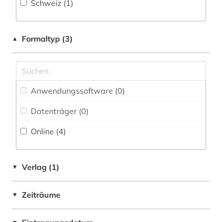
Schweiz (1)
Pädagogik (0)
irland / literatur / irisch (1)
Philosophie (1)
Formaltyp (3)
jüdische studien (1)
▲
Physik (0)
kulturwissenschaften (1)
Politologie (0)
kunst (3)
Psychologie (0)
Anwendungssoftware (0
)
lehrvideo (1)
Datenträger (0
)
Rechtswissenschaft (0)
literatur (2)
Online (4
)
Romanistik (1)
literaturwissenschaft (1)
Slavistik (0)
medien (1)
Verlag (1)
▼
Soziologie (0)
medienkunst (1)
Sport (0)
Zeiträume
▼
migrationsstudien (1)
Technik (0)
militärgeschichte (1)