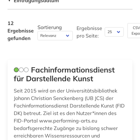
Eintragungsdatum
▼
Theologie und Religionswissenschaften (1)
mittelalterstudien (1)
Werkstoffwissenschaften und
12
musik (2)
Fertigungstechnik (0)
Sortierung
Ergebnisse
CSV
Ergebnisse
Expo
pro Seite:
gefunden
musikwissenschaft (1)
Wirtschaftswissenschaften (1)
Wissenschaftskunde, Forschung, Hochschul-,
nachlass (1)
Museumswesen (0)
neuengland (1)
Fachinformationsdienst
philosophie (1)
für Darstellende Kunst
postkoloniale studien (1)
Seit 2015 wird an der Universitätsbibliothek
Johann Christian Senckenberg (UB JCS) der
psychologie (1)
Fachinformationsdienst Darstellende Kunst (FID
DK) betreut. Ziel ist es den Nutzer*innen des
religionswissenschaft (1)
FID-Portal www.performing-arts.eu
schweiz (1)
bedarfsgerechte Zugänge zu bislang schwer
erreichbaren Wissensressourcen und