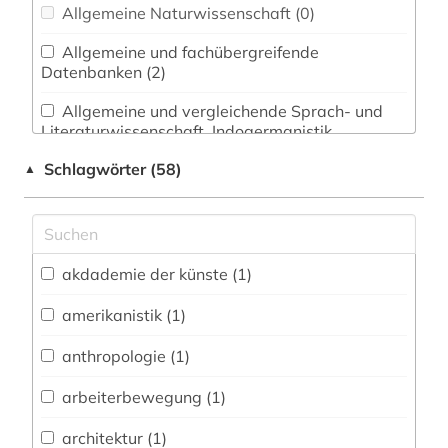
Allgemeine Naturwissenschaft (0)
Allgemeine und fachübergreifende
Datenbanken (2)
Allgemeine und vergleichende Sprach- und
Literaturwissenschaft. Indogermanistik.
Außereuropäische Sprachen und Literaturen (1)
Schlagwörter (58)
▲
Anglistik. Amerikanistik (1)
Archäologie (1)
Architektur, Bauingenieur- und
akdademie der künste (1)
Vermessungswesen (0)
amerikanistik (1)
Biologie, Biotechnologie (0)
anthropologie (1)
Buch- und Bibliothekswesen,
Informationswissenschaft (0)
arbeiterbewegung (1)
Chemie und Pharmazie (0)
architektur (1)