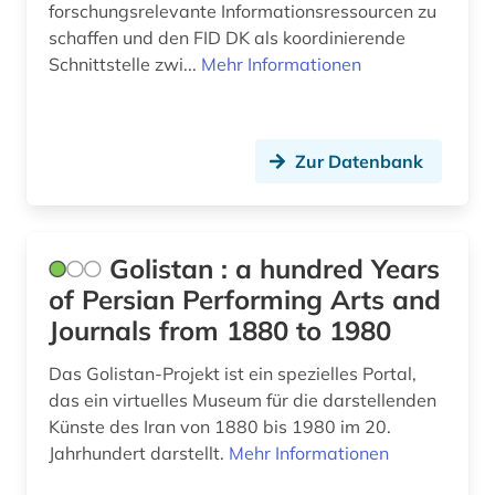
science-fiction-studien (1)
forschungsrelevante Informationsressourcen zu
schaffen und den FID DK als koordinierende
sklaverei (1)
Schnittstelle zwi...
Mehr Informationen
streaming (1)
studien des 18. jahrhunderts (1)
Zur Datenbank
tanz (2)
theater (4)
Golistan : a hundred Years
video (3)
of Persian Performing Arts and
virtuelles museum (1)
Journals from 1880 to 1980
wörterbuch (1)
Das Golistan-Projekt ist ein spezielles Portal,
das ein virtuelles Museum für die darstellenden
zeitungsartikel (1)
Künste des Iran von 1880 bis 1980 im 20.
Jahrhundert darstellt.
Mehr Informationen