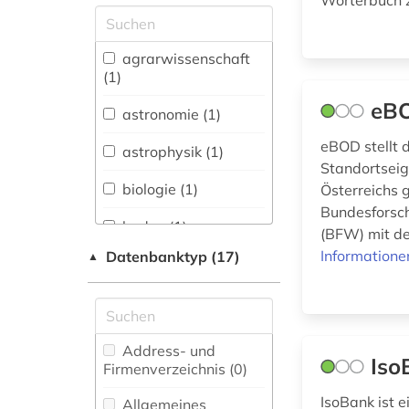
Wörterbuch z
Allgemeine und
vergleichende Sprach-
und
agrarwissenschaft
Literaturwissenschaft.
(1)
Indogermanistik.
eB
Außereuropäische
astronomie (1)
Sprachen und
eBOD stellt 
Literaturen (0)
astrophysik (1)
Standortseig
Anglistik.
biologie (1)
Österreichs 
Amerikanistik (0)
Bundesforsc
boden (1)
(BFW) mit de
Archäologie (0)
Informatione
Datenbanktyp (17)
▲
bodenkunde (12)
Architektur,
Bauingenieur- und
bodenschutz (1)
Vermessungswesen (2)
Biologie,
Address- und
bodenverschmutzung
Iso
Biotechnologie (4)
Firmenverzeichnis (0
)
(1)
Buch- und
IsoBank ist 
Allgemeines