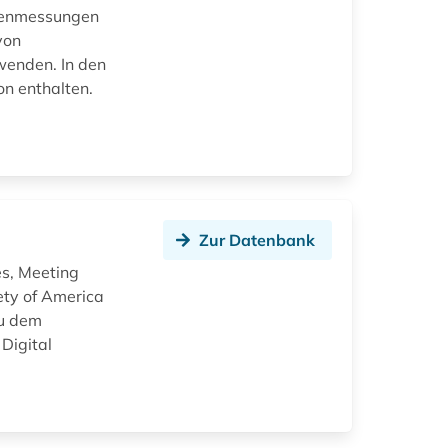
openmessungen
von
wenden. In den
on enthalten.
Zur Datenbank
es, Meeting
ety of America
zu dem
Digital