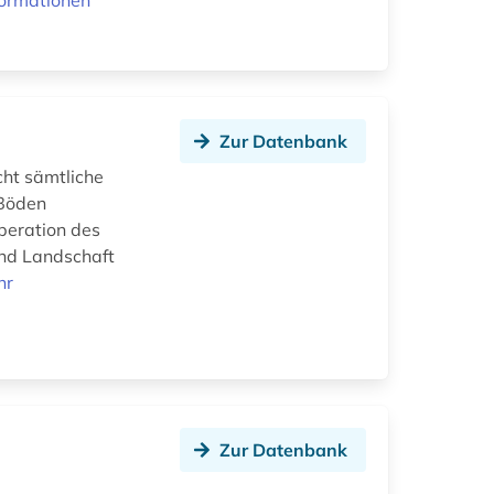
formationen
Zur Datenbank
cht sämtliche
 Böden
peration des
nd Landschaft
hr
Zur Datenbank