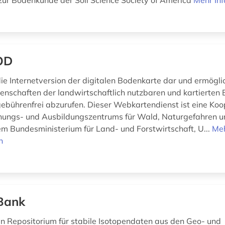
ur Bodenkunde der Soil Science Society of America
Mehr In
OD
die Internetversion der digitalen Bodenkarte dar und ermögli
enschaften der landwirtschaftlich nutzbaren und kartierten
gebührenfrei abzurufen. Dieser Webkartendienst ist eine Koo
hungs- und Ausbildungszentrums für Wald, Naturgefahren u
m Bundesministerium für Land- und Forstwirtschaft, U...
Me
n
Bank
ein Repositorium für stabile Isotopendaten aus den Geo- und