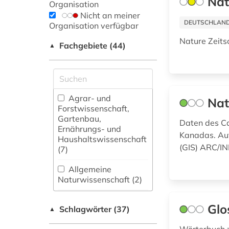
Nat
Organisation
Nicht an meiner
DEUTSCHLANDW
Organisation verfügbar
Nature Zeitsc
Fachgebiete (44)
▲
Agrar- und
Nat
Forstwissenschaft,
Gartenbau,
Daten des Ca
Ernährungs- und
Kanadas. Au
Haushaltswissenschaft
(GIS) ARC/I
(7)
Allgemeine
Naturwissenschaft (2)
Allgemeine und
Glo
Schlagwörter (37)
fachübergreifende
▲
Datenbanken (0)