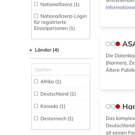
umfassendem
Nationallizenz (1)
Informatione
Physik (1)
Nationallizenz-Login
Politologie (0)
für registrierte
Einzelpersonen (1)
Psychologie (0)
ASA
Rechtswissenschaft
Länder (4)
▲
(0)
Die Datenban
(Normen), Ze
Romanistik (0)
Ältere Publi
Slavistik (0)
Afrika (1)
Soziologie (0)
Deutschland (1)
Sport (0)
Han
Kanada (1)
Technik (1)
Das komplex
Oesterreich (1)
Theologie und
Deutschlands
Religionswissenschaften
all seinen Fa