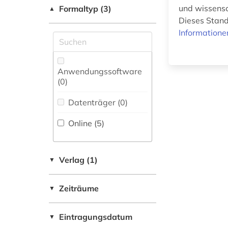
(0)
und wissensc
Formaltyp (3)
▲
Dieses Stand
Werkstoffwissenschaften
Informatione
und Fertigungstechnik (0)
Anwendungssoftware
Wirtschaftswissenschaften
(0
)
(0)
Datenträger (0
)
Wissenschaftskunde,
Forschung, Hochschul-,
Online (5
)
Museumswesen (0)
Verlag (1)
▼
Zeiträume
▼
Eintragungsdatum
▼