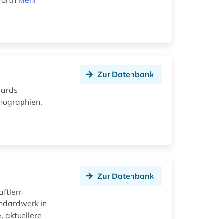
worth
Mehr
Zur Datenbank
dards
onographien.
Zur Datenbank
ftlern
andardwerk in
, aktuellere