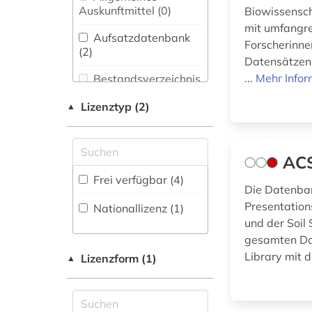
chemie (1)
Bibliothekswesen,
Auskunftmittel (0
)
Biowissensch
Informationswissenschaft
mit umfangre
digitale karte (1)
(0)
Aufsatzdatenbank
Forscherinne
(2
)
futtermittel (1)
Datensätzen 
Chemie und
Pharmazie (1)
...
Mehr Infor
Bestandsverzeichnis
gartenbau (1)
(0
)
Elektrotechnik,
Lizenztyp (2)
▲
geochemie (1)
Elektronik,
Biographische
Nachrichtentechnik (0)
Datenbank (0
)
geologie (3)
ACS
Energietechnik (1)
geowissenschaften
Buchhandelsverzeichnis
Frei verfügbar (4)
(1)
Ethnologie (0)
(0
)
Die Datenban
Presentation
Nationallizenz (1)
gesteinskunde (1)
Disziplinäre
Geographie (4)
und der Soil
Forschungsdatenrepositorien
gesamten Dat
grundwasser (1)
(1
)
Geowissenschaften
Library mit 
(10)
Lizenzform (1)
▲
Disziplinäre
grundwasserverschmutzung
Repositorien (0
Germanistik.
)
(1)
Niederlandistik.