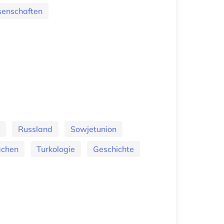
senschaften
Russland
Sowjetunion
achen
Turkologie
Geschichte