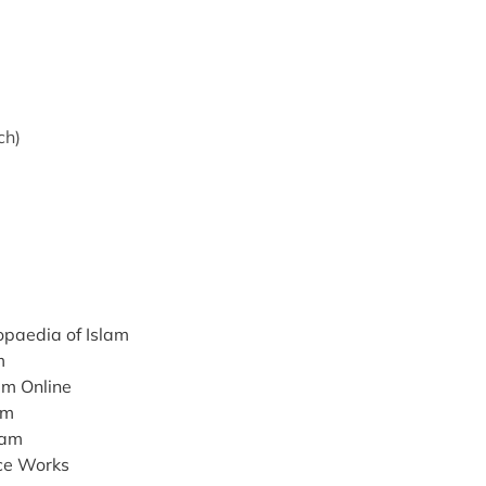
ch)
clopaedia of Islam
m
am Online
am
lam
nce Works