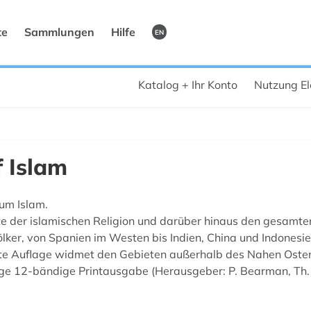
te
Sammlungen
Hilfe
EN
Katalog + Ihr Konto
Nutzung El
 Islam
um Islam.
te der islamischen Religion und darüber hinaus den gesamten
ölker, von Spanien im Westen bis Indien, China und Indonesi
tte Auflage widmet den Gebieten außerhalb des Nahen Ostens
ge 12-bändige Printausgabe (Herausgeber: P. Bearman, Th. 