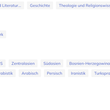
Literatur...
Geschichte
Theologie und Religionswis
rk
US
Zentralasien
Südasien
Bosnien-Herzegowina
abistik
Arabisch
Persisch
Iranistik
Turkspr