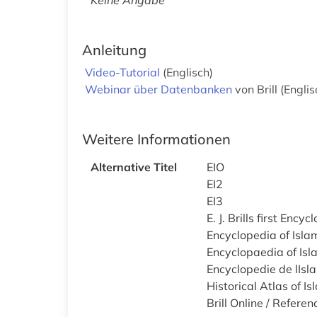
Anleitung
Video-Tutorial
(Englisch)
Webinar über Datenbanken
von Brill (Englis
Weitere Informationen
Alternative Titel
EIO
EI2
EI3
E. J. Brills first Ency
Encyclopedia of Isla
Encyclopaedia of Isl
Encyclopedie de lIsl
Historical Atlas of Is
Brill Online / Refere